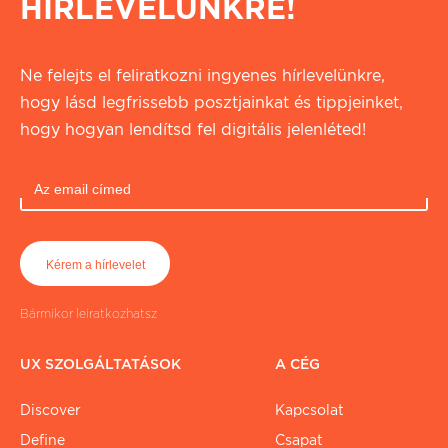
HÍRLEVELÜNKRE!
Ne felejts el feliratkozni ingyenes hírlevelünkre,
hogy lásd legfrissebb posztjainkat és tippjeinket,
hogy hogyan lendítsd fel digitális jelenléted!
Bármikor leiratkozhatsz
UX SZOLGÁLTATÁSOK
A CÉG
Discover
Kapcsolat
Define
Csapat