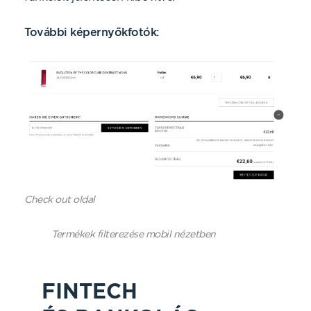
További képernyőkfotók:
Check out oldal
Termékek filterezése mobil nézetben
FINTECH