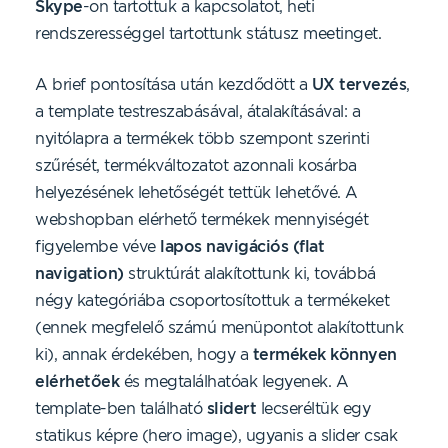
Skype
-on tartottuk a kapcsolatot, heti
rendszerességgel tartottunk státusz meetinget.
A brief pontosítása után kezdődött a
UX tervezés
,
a template testreszabásával, átalakításával: a
nyitólapra a termékek több szempont szerinti
szűrését, termékváltozatot azonnali kosárba
helyezésének lehetőségét tettük lehetővé. A
webshopban elérhető termékek mennyiségét
figyelembe véve
lapos navigációs (flat
navigation)
struktúrát alakítottunk ki, továbbá
négy kategóriába csoportosítottuk a termékeket
(ennek megfelelő számú menüpontot alakítottunk
ki), annak érdekében, hogy a
termékek könnyen
elérhetőek
és megtalálhatóak legyenek. A
template-ben található
slidert
lecseréltük egy
statikus képre (hero image), ugyanis a slider csak