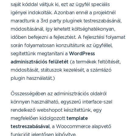
saját kóddal váltjuk ki, ezt az ügyfél speciális
igényei indokolták. Azonban ennél a projektnél
maradtunk a 3rd party pluginek testreszabásánál,
módosításánál, így lehetett költséghatékonyan,
időben befejezni a fejlesztést. A fejlesztési folyamat
során folyamatosan konzultátunk az ügyféllel,
segítettünk megtanítani a
WordPress
adminisztrációs felületét
(a termékek feltöltését,
módosítását, státuszok kezelését, a számlázó
plugin használatát.)
Összességében az adminisztrációs oldalról
könnyen használható, egyszerű interface-szel
rendelkező webshopot készítettünk, egy
megfelelően kidolgozott
template
testreszabásával
, a Woocommerce alapvető
funkcióit jelentősen kibővítve.