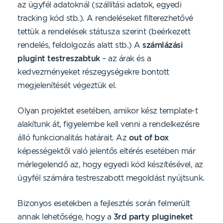
az ügyfél adatoknál (szállítási adatok, egyedi
tracking kód stb.). A rendeléseket filterezhetővé
tettük a rendelések státusza szerint (beérkezett
rendelés, feldolgozás alatt stb.) A
számlázási
plugint testreszabtuk
– az árak és a
kedvezményeket részegységekre bontott
megjelenítését végeztük el.
Olyan projektet esetében, amikor kész template-t
alakítunk át, figyelembe kell venni a rendelkezésre
álló funkcionalitás határait. Az
out of box
képességektől való jelentős eltérés esetében már
mérlegelendő az, hogy egyedi kód készítésével, az
ügyfél számára testreszabott megoldást nyújtsunk.
Bizonyos esetekben a fejlesztés során felmerült
annak lehetősége, hogy a
3rd party plugineket