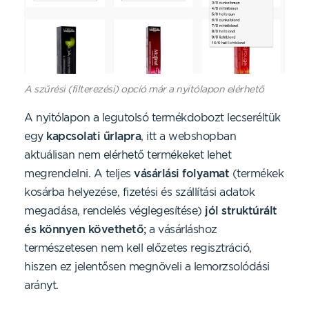
A szűrési (filterezési) opcíó már a nyitólapon elérhető
A nyitólapon a legutolsó termékdobozt lecseréltük
egy
kapcsolati űrlapra
, itt a webshopban
aktuálisan nem elérhető termékeket lehet
megrendelni. A teljes
vásárlási folyamat
(termékek
kosárba helyezése, fizetési és szállítási adatok
megadása, rendelés véglegesítése)
jól struktúrált
és könnyen követhető;
a vásárláshoz
természetesen nem kell előzetes regisztráció,
hiszen ez jelentősen megnöveli a lemorzsolódási
arányt.