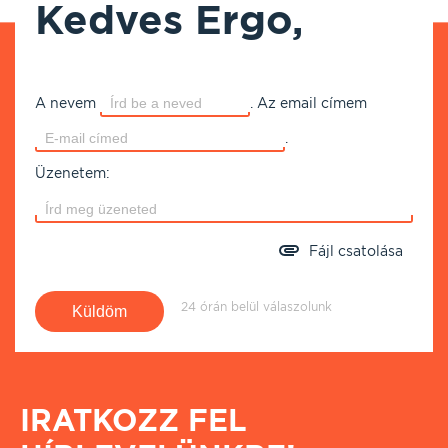
Kedves Ergo,
A nevem
.
Az email címem
.
Üzenetem:
Fájl csatolása
24 órán belül válaszolunk
IRATKOZZ FEL