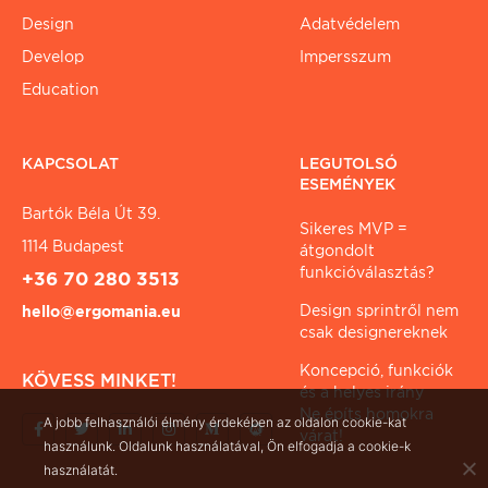
Design
Adatvédelem
Develop
Impersszum
Education
KAPCSOLAT
LEGUTOLSÓ
ESEMÉNYEK
Bartók Béla Út 39.
Sikeres MVP =
1114 Budapest
átgondolt
funkcióválasztás?
+36 70 280 3513
Design sprintről nem
hello@ergomania.eu
csak designereknek
Koncepció, funkciók
KÖVESS MINKET!
és a helyes irány
Ne építs homokra
A jobb felhasználói élmény érdekében az oldalon cookie-kat
várat!
használunk. Oldalunk használatával, Ön elfogadja a cookie-k
használatát.