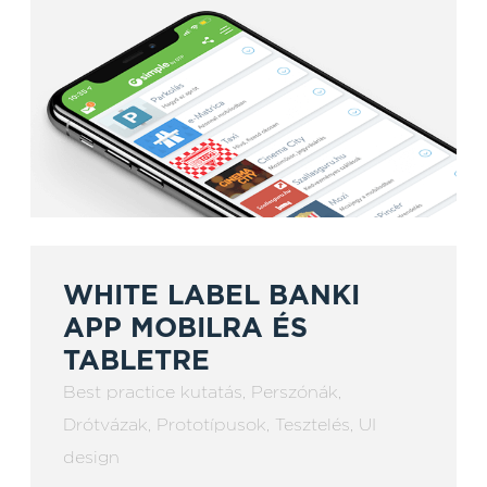
WHITE LABEL BANKI
APP MOBILRA ÉS
TABLETRE
Best practice kutatás
,
Perszónák
,
Drótvázak
,
Prototípusok
,
Tesztelés
,
UI
design