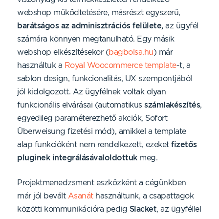
webshop működtetésére, másrészt egyszerű,
barátságos az adminisztrációs felülete,
az ügyfél
számára könnyen megtanulható. Egy másik
webshop elkészítésekor (
bagbolsa.hu
) már
használtuk a
Royal Woocommerce template
-t, a
sablon design, funkcionalitás, UX szempontjából
jól kidolgozott. Az ügyfélnek voltak olyan
funkcionális elvárásai (automatikus
számlakészítés
,
egyedileg paraméterezhető akciók, Sofort
Überweisung fizetési mód), amikkel a template
alap funkcióként nem rendelkezett, ezeket
fizetős
pluginek integrálásávaloldottuk
meg.
Projektmenedzsment eszközként a cégünkben
már jól bevált
Asanát
használtunk, a csapattagok
közötti kommunikációra pedig
Slacket
, az ügyféllel