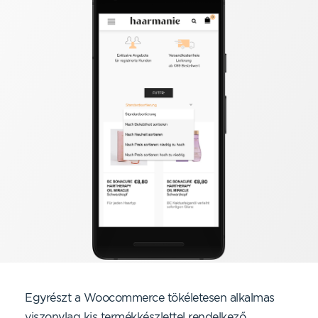
Egyrészt a Woocommerce tökéletesen alkalmas
viszonylag kis termékkészlettel rendelkező