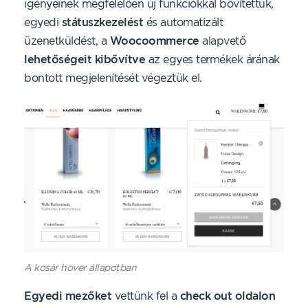
igényeinek megfelelően új funkciókkal bővítettük,
egyedi
státuszkezelést
és automatizált
üzenetküldést, a
Woocoommerce
alapvető
lehetőségeit kibővítve
az egyes termékek árának
bontott megjelenítését végeztük el.
A kosár hover állapotban
Egyedi mezőket
vettünk fel a
check out oldalon