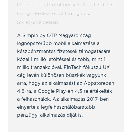
Drótvázazás
,
Prototípus készítés
,
Tesztelés
,
Design
,
Fejlesztés UI támogatása
,
Styleguide design
A Simple by OTP Magyarország
legnépszerűbb mobil alkalmazása a
készpénzmentes fizetések támogatására
közel 1 millió letöltéssel és több, mint 1
millió tranzakcióval. FinTech fókuszú UX
cég lévén különösen büszkék vagyunk
arra, hogy az alkalmazást az Appstoreban
4,8-ra, a Google Play-en 4,5 re értékelték
a felhasználók. Az alkalmazás 2017-ben
elnyerte a legfelhasználóbarátabb
pénzügyi alkalmazás díját is.