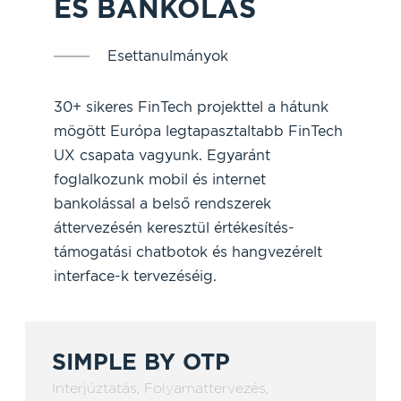
ÉS BANKOLÁS
Esettanulmányok
30+ sikeres FinTech projekttel a hátunk
mögött Európa legtapasztaltabb FinTech
UX csapata vagyunk. Egyaránt
foglalkozunk mobil és internet
bankolással a belső rendszerek
áttervezésén keresztül értékesítés-
támogatási chatbotok és hangvezérelt
interface-k tervezéséig.
SIMPLE BY OTP
Interjúztatás
,
Folyamattervezés
,