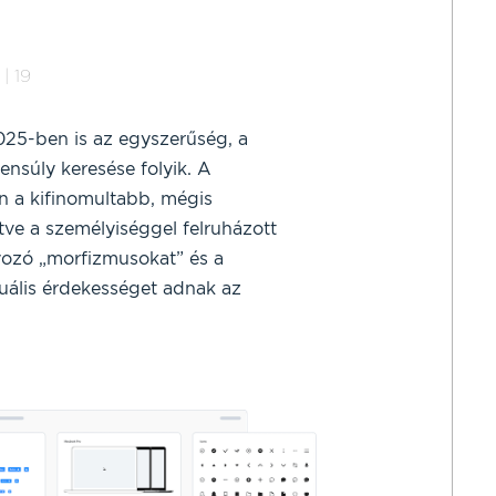
 | 19
25-ben is az egyszerűség, a
ensúly keresése folyik. A
n a kifinomultabb, mégis
rtve a személyiséggel felruházott
yozó „morfizmusokat” és a
zuális érdekességet adnak az