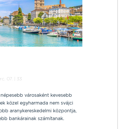
. 07. | 33
egnépesebb városaként kevesebb
lynek közel egyharmada nem svájci
gyobb aranykereskedelmi központja,
étebb bankárainak számítanak.