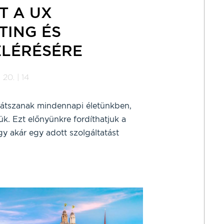
T A UX
TING ÉS
ELÉRÉSÉRE
 20. | 14
játszanak mindennapi életünkben,
ük. Ezt előnyünkre fordíthatjuk a
gy akár egy adott szolgáltatást