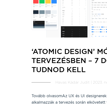
‘ATOMIC DESIGN’ 
TERVEZÉSBEN – 7 
TUDNOD KELL
Havas Kádár Judit | 2023. no
Tovább olvasomAz UX és UI designerek 
alkalmazzák a tervezés során elkövetett