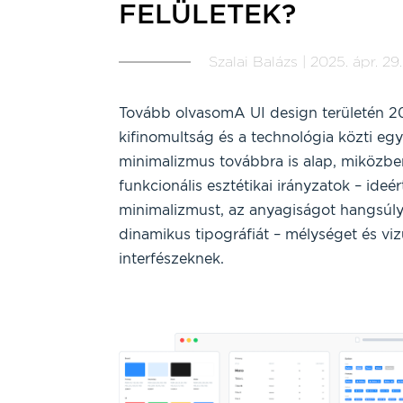
FELÜLETEK?
Szalai Balázs | 2025. ápr. 29.
Tovább olvasomA UI design területén 20
kifinomultság és a technológia közti egy
minimalizmus továbbra is alap, miközbe
funkcionális esztétikai irányzatok – ideé
minimalizmust, az anyagiságot hangsúl
dinamikus tipográfiát – mélységet és vi
interfészeknek.