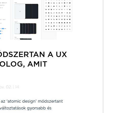
MÓDSZERTAN A UX
DOLOG, AMIT
v. 02. | 14
az ‘atomic design’ módszertant
 változtatások gyorsabb és