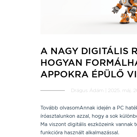
A NAGY DIGITÁLIS
HOGYAN FORMÁLHAT
APPOKRA ÉPÜLŐ V
Drágus Ádám | 2025. máj. 20
Tovább olvasomAnnak idején a PC haték
íróasztalunkon azzal, hogy a sok külön
Ma viszont digitális eszközeink vannak t
funkcióra használt alkalmazással.