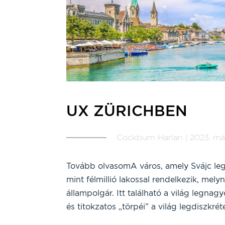
UX ZÜRICHBEN
Cockburn Harlan | 2023. márc
Tovább olvasomA város, amely Svájc l
mint félmillió lakossal rendelkezik, me
állampolgár. Itt található a világ legna
és titokzatos „törpéi” a világ legdiszkr