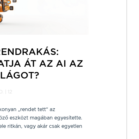
 RENDRAKÁS:
JA ÁT AZ AI AZ
ILÁGOT?
. | 12
onyan „rendet tett“ az
böző eszközt magában egyesítette.
ele ritkán, vagy akár csak egyetlen