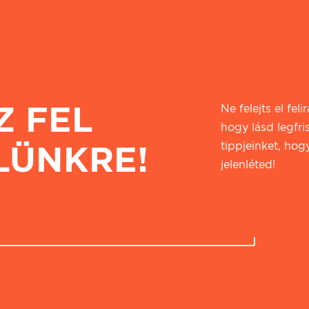
Z FEL
Ne felejts el fel
hogy lásd legfri
LÜNKRE!
tippjeinket, hogy
jelenléted!