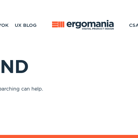
YOK
UX BLOG
CS
UND
earching can help.