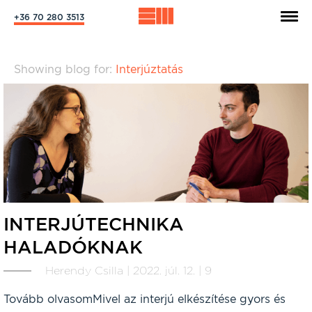
+36 70 280 3513
Showing blog for:
Interjúztatás
INTERJÚTECHNIKA
HALADÓKNAK
Herendy Csilla | 2022. júl. 12. | 9
Tovább olvasomMivel az interjú elkészítése gyors és