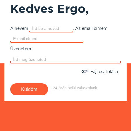
Kedves Ergo,
A nevem
.
Az email címem
.
Üzenetem:
Fájl csatolása
24 órán belül válaszolunk