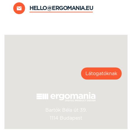
HELLO@ERGOMANIA.EU
Látogatóknak
Bartók Béla út 39.
1114 Budapest