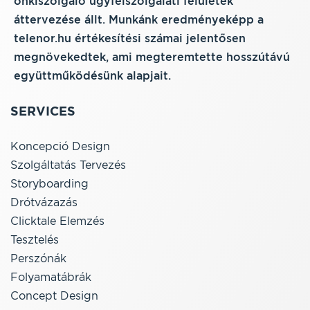
önkiszolgáló ügyfélszolgálati felületek
áttervezése állt. Munkánk eredményeképp a
telenor.hu értékesítési számai jelentősen
megnövekedtek, ami megteremtette hosszútávú
együttműködésünk alapjait.
SERVICES
Koncepció Design
Szolgáltatás Tervezés
Storyboarding
Drótvázazás
Clicktale Elemzés
Tesztelés
Perszónák
Folyamatábrák
Concept Design