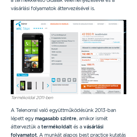
a termékkereső oldalak véleményezésével és a
vásárlási folyamatok áttervezésével is.
Termékoldal 2011-ben
A Telenorral való együttműködésünk 2013-ban
lépett egy
magasabb szintre
, amikor ismét
átterveztük a
termékoldalt
és a
vásárlási
folyamatot
. A munkát alapos best practice kutatás