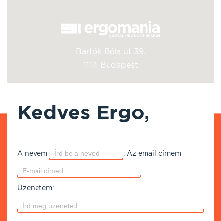
Bartók Béla út 39.
1114 Budapest
Kedves Ergo,
A nevem
.
Az email címem
.
Üzenetem: