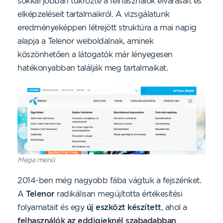
sokkal jobban tükrözte a felhasználók elvárásait és
elképzeléseit tartalmaikról. A vizsgálatunk
eredményeképpen létrejött struktúra a mai napig
alapja a Telenor weboldalnak, aminek
köszönhetően a látogatók már lényegesen
hatékonyabban találják meg tartalmaikat.
Mega menü
2014-ben még nagyobb fába vágtuk a fejszénket.
A
Telenor
radikálisan megújította értékesítési
folyamatait és egy
új eszközt készített
, ahol a
felhasználók az eddigieknél szabadabban