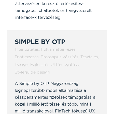
áttervezésén keresztül értékesítés-
támogatási chatbotok és hangvezérelt
interface-k tervezéséig.
SIMPLE BY OTP
Interjúztatás
,
Folyamattervezés
,
Drótvázazás
,
Prototípus készítés
,
Tesztelés
,
Design
,
Fejlesztés UI támogatása
,
Styleguide design
A Simple by OTP Magyarország
legnépszerűbb mobil alkalmazása a
készpénzmentes fizetések támogatására
közel 1 millió letöltéssel és több, mint 1
millió tranzakcióval. FinTech fókuszú UX