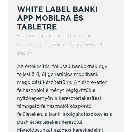
WHITE LABEL BANKI
APP MOBILRA ÉS
TABLETRE
Best practice kutatás
,
Perszónák
,
Drótvázak
,
Prototípusok
,
Tesztelés
,
UI
design
Az értékesítési fókuszú bankoknak egy
teljeskörű, új generációs mobilbanki
megoldást készítettünk. Az észrevétlen
felhasználói élményt végigvittük a
nyitóképernyőn a keresztértékesítést
támogató felhasználói központú
felületeken, a banki szolgáltatásokon és a
push értesítéseken keresztül.
Megoldásunkat számos kereskedelmi