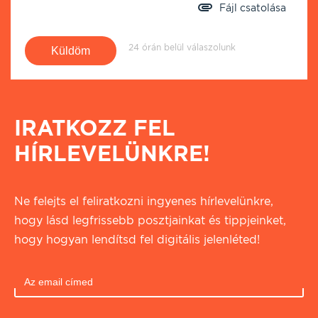
Fájl csatolása
24 órán belül válaszolunk
IRATKOZZ FEL
HÍRLEVELÜNKRE!
Ne felejts el feliratkozni ingyenes hírlevelünkre,
hogy lásd legfrissebb posztjainkat és tippjeinket,
hogy hogyan lendítsd fel digitális jelenléted!