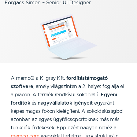
Forgács Simon – Senior UI Designer
A memoQ a Kilgray Kft.
fordítástámogató
szoftvere
, amely világszinten a 2. helyet foglalja el
a piacon. A termék rendkívül sokoldalú.
Egyéni
fordítók
és
nagyvállalatok igényeit
egyaránt
képes magas fokon kielégíteni. A sokoldalúságból
azonban az egyes ügyfélcsoportoknak más más
funkciók érdekesek. Épp ezért nagyon nehéz a
memoq.com
weboldal tartalmát úgy strukturálni,