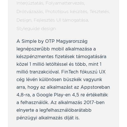
Interjúztatás
,
Folyamattervezés
,
Drótvázazás
,
Prototípus készítés
,
Tesztelés
,
Design
,
Fejlesztés UI támogatása
,
Styleguide design
A Simple by OTP Magyarország
legnépszerűbb mobil alkalmazása a
készpénzmentes fizetések támogatására
közel 1 millió letöltéssel és több, mint 1
millió tranzakcióval. FinTech fókuszú UX
cég lévén különösen büszkék vagyunk
arra, hogy az alkalmazást az Appstoreban
4,8-ra, a Google Play-en 4,5 re értékelték
a felhasználók. Az alkalmazás 2017-ben
elnyerte a legfelhasználóbarátabb
pénzügyi alkalmazás díját is.