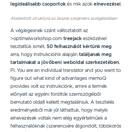
legideálisabb csoportok
és mik azok
elnevezései
.
Átalakított struktúra az összes szegmens szolgálatában
A véglegesnek szánt változtatott az
>optimalworkshop.com
treejack
eszközével
teszteltük ismét.
50 felhasználót kértünk meg
arra, hogy instrukcióink alapján
találjanak meg
tartalmakat a jövőbeni weboldal szerkezetében.
Pl. You are an individual translator and you want to
figure out what kind of advantages memoQ
provides volt az instrukciónk, amire a termék
előnyeit az egyéni fordítók szemszögéből
bemutató oldalt kellett megtalálniuk. A tesztelés
eredményeiből már jól láthattuk, hogy melyik
elnevezések voltak nem elég egyértelműek a
felhasználóknak (szerencsére átgondolt, többkörös