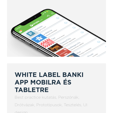
WHITE LABEL BANKI
APP MOBILRA ÉS
TABLETRE
Best practice kutatás
,
Perszónák
,
Drótvázak
,
Prototípusok
,
Tesztelés
,
UI
design