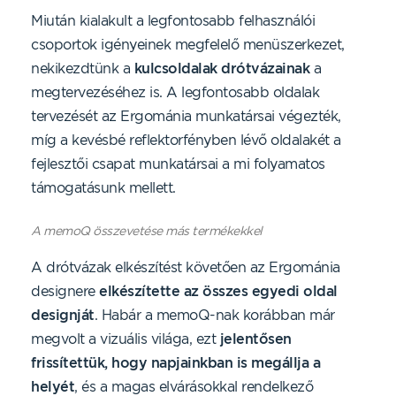
Miután kialakult a legfontosabb felhasználói
csoportok igényeinek megfelelő menüszerkezet,
nekikezdtünk a
kulcsoldalak drótvázainak
a
megtervezéséhez is. A legfontosabb oldalak
tervezését az Ergománia munkatársai végezték,
míg a kevésbé reflektorfényben lévő oldalakét a
fejlesztői csapat munkatársai a mi folyamatos
támogatásunk mellett.
A memoQ összevetése más termékekkel
A drótvázak elkészítést követően az Ergománia
designere
elkészítette az összes egyedi oldal
designját
. Habár a memoQ-nak korábban már
megvolt a vizuális világa, ezt
jelentősen
frissítettük, hogy napjainkban is megállja a
helyét
, és a magas elvárásokkal rendelkező