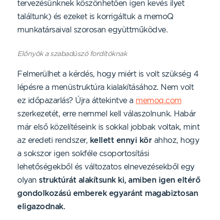
tervezésünknek köszönhetően igen kevés ilyet
találtunk) és ezeket is korrigáltuk a memoQ
munkatársaival szorosan együttműködve.
Előnyök a szabadúszó fordítóknak
Felmerülhet a kérdés, hogy miért is volt szükség 4
lépésre a menüstruktúra kialakításához. Nem volt
ez időpazarlás? Újra áttekintve a
memoq.com
szerkezetét, erre nemmel kell válaszolnunk. Habár
már első közelítéseink is sokkal jobbak voltak, mint
az eredeti rendszer,
kellett ennyi kör
ahhoz, hogy
a sokszor igen sokféle csoportosítási
lehetőségekből és változatos elnevezésekből egy
olyan
struktúrát alakítsunk ki, amiben igen eltérő
gondolkozású emberek egyaránt magabiztosan
eligazodnak.