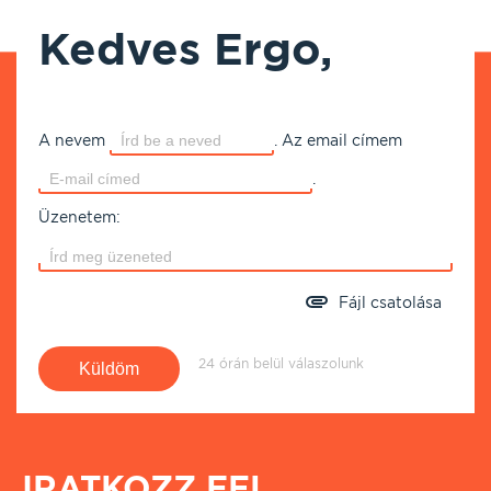
Kedves Ergo,
A nevem
.
Az email címem
.
Üzenetem:
Fájl csatolása
24 órán belül válaszolunk
IRATKOZZ FEL