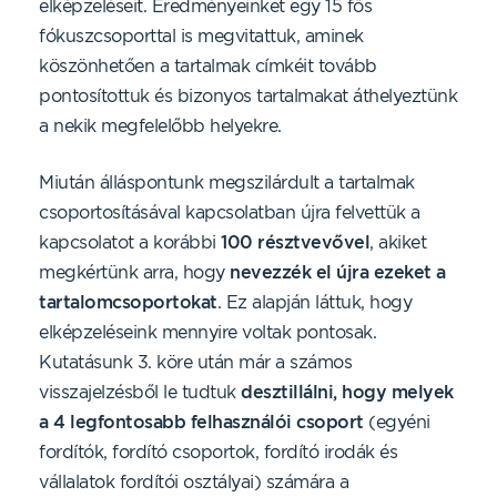
elképzeléseit. Eredményeinket egy 15 fős
fókuszcsoporttal is megvitattuk, aminek
köszönhetően a tartalmak címkéit tovább
pontosítottuk és bizonyos tartalmakat áthelyeztünk
a nekik megfelelőbb helyekre.
Miután álláspontunk megszilárdult a tartalmak
csoportosításával kapcsolatban újra felvettük a
kapcsolatot a korábbi
100 résztvevővel
, akiket
megkértünk arra, hogy
nevezzék el újra ezeket a
tartalomcsoportokat
. Ez alapján láttuk, hogy
elképzeléseink mennyire voltak pontosak.
Kutatásunk 3. köre után már a számos
visszajelzésből le tudtuk
desztillálni, hogy melyek
a 4 legfontosabb felhasználói csoport
(egyéni
fordítók, fordító csoportok, fordító irodák és
vállalatok fordítói osztályai) számára a