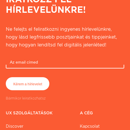
HÍRLEVELÜNKRE!
Ne felejts el feliratkozni ingyenes hírlevelünkre,
hogy lásd legfrissebb posztjainkat és tippjeinket,
hogy hogyan lendítsd fel digitális jelenléted!
Bármikor leiratkozhatsz
UX SZOLGÁLTATÁSOK
A CÉG
Discover
Kapcsolat