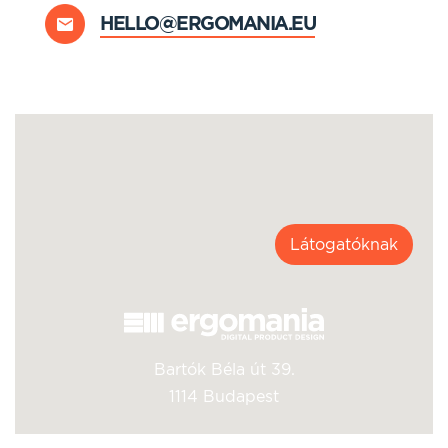
HELLO@ERGOMANIA.EU
Látogatóknak
Bartók Béla út 39.
1114 Budapest