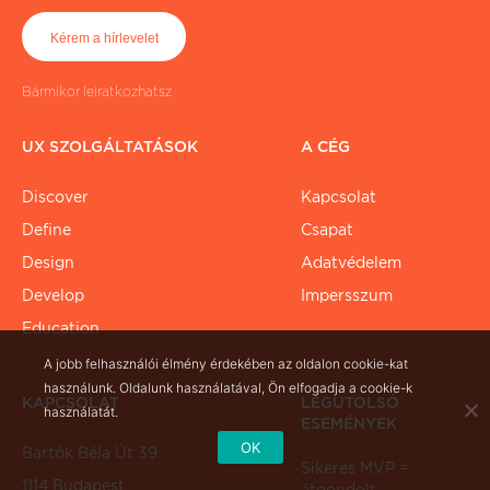
Bármikor leiratkozhatsz
UX SZOLGÁLTATÁSOK
A CÉG
Discover
Kapcsolat
Define
Csapat
Design
Adatvédelem
Develop
Impersszum
Education
A jobb felhasználói élmény érdekében az oldalon cookie-kat
használunk. Oldalunk használatával, Ön elfogadja a cookie-k
KAPCSOLAT
LEGUTOLSÓ
használatát.
ESEMÉNYEK
OK
Bartók Béla Út 39.
Sikeres MVP =
1114 Budapest