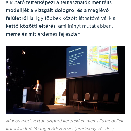
a kutató
feltérképezi a felhasználók mentális
modelljét a vizsgált dologról és a meglévő
felületről is
. Így többek között láthatóvá válik a
kettő közötti eltérés
, ami irányt mutat abban,
merre és mit
érdemes fejleszteni.
Alapos módszertan szigorú keretekkel: mentális modellek
kutatása Indi Young módszerével (eredmény, részlet)