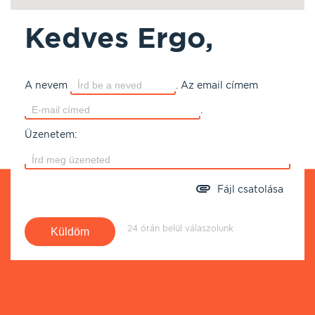
Kedves Ergo,
A nevem
.
Az email címem
.
Üzenetem:
Fájl csatolása
24 órán belül válaszolunk