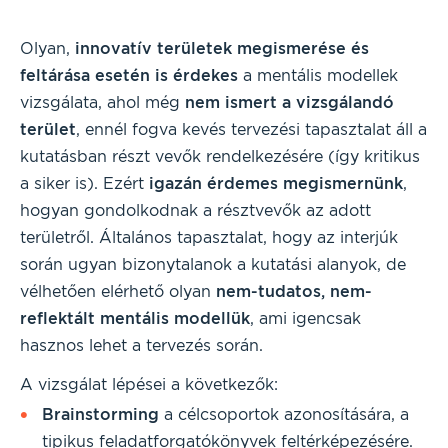
Olyan,
innovatív területek megismerése és
feltárása esetén is érdekes
a mentális modellek
vizsgálata, ahol még
nem ismert a vizsgálandó
terület
, ennél fogva kevés tervezési tapasztalat áll a
kutatásban részt vevők rendelkezésére (így kritikus
a siker is). Ezért
igazán érdemes megismernünk
,
hogyan gondolkodnak a résztvevők az adott
területről. Általános tapasztalat, hogy az interjúk
során ugyan bizonytalanok a kutatási alanyok, de
vélhetően elérhető olyan
nem-tudatos, nem-
reflektált mentális modellük
, ami igencsak
hasznos lehet a tervezés során.
A vizsgálat lépései a következők:
Brainstorming
a célcsoportok azonosítására, a
tipikus feladatforgatókönyvek feltérképezésére.