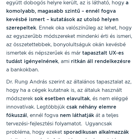
együtt dobogós helyre került, az is látható, hogy
a
komolyabb, magasabb szintű – ennél fogva
kevésbé ismert – kutatások az utolsó helyen
szerepeltek
. Ennek oka valószínűleg az lehet, hogy
az egyszerűbb módszereket mindenki érti és ismeri,
az összetettebbek, bonyolultságuk okán kevésbé
ismertek és népszerűek és már
tapasztalt UX-es
tudást igényelnének
, ami
ritkán áll rendelkezésre
a bankokban.
Dr. Rung András szerint az általános tapasztalat az,
hogy ha a cégek kutatnak is, az általuk használt
módszerek
sok esetben elavultak
, és nem eléggé
innovatívak. Legtöbbjük
csak néhány elemre
fókuszál
, ennél fogva
nem láthatják
át a teljes
tervezési-fejlesztési folyamatot. Ugyancsak
probléma, hogy ezeket
sporadikusan alkalmazzák