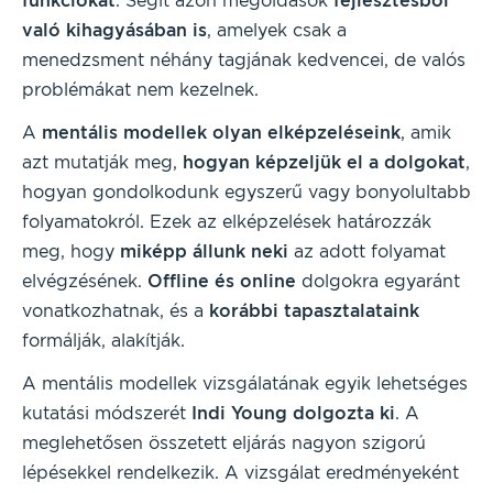
funkciókat
. Segít azon megoldások
fejlesztésből
való kihagyásában is
, amelyek csak a
menedzsment néhány tagjának kedvencei, de valós
problémákat nem kezelnek.
A
mentális modellek olyan elképzeléseink
, amik
azt mutatják meg,
hogyan képzeljük el a dolgokat
,
hogyan gondolkodunk egyszerű vagy bonyolultabb
folyamatokról. Ezek az elképzelések határozzák
meg, hogy
miképp állunk neki
az adott folyamat
elvégzésének.
Offline és online
dolgokra egyaránt
vonatkozhatnak, és a
korábbi
tapasztalataink
formálják, alakítják.
A mentális modellek vizsgálatának egyik lehetséges
kutatási módszerét
Indi Young dolgozta ki
. A
meglehetősen összetett eljárás nagyon szigorú
lépésekkel rendelkezik. A vizsgálat eredményeként