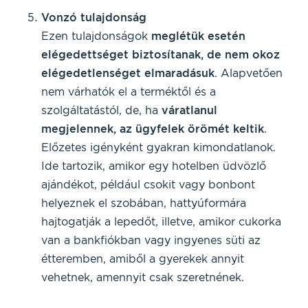
Vonzó tulajdonság
Ezen tulajdonságok
meglétük esetén
elégedettséget biztosítanak, de nem okoz
elégedetlenséget elmaradásuk
. Alapvetően
nem várhatók el a terméktől és a
szolgáltatástól, de, ha
váratlanul
megjelennek, az ügyfelek örömét keltik
.
Előzetes igényként gyakran kimondatlanok.
Ide tartozik, amikor egy hotelben üdvözlő
ajándékot, például csokit vagy bonbont
helyeznek el szobában, hattyúformára
hajtogatják a lepedőt, illetve, amikor cukorka
van a bankfiókban vagy ingyenes süti az
étteremben, amiből a gyerekek annyit
vehetnek, amennyit csak szeretnének.