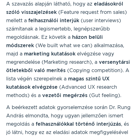
A szavazás alapján látható, hogy az
eladásokról
szóló visszajelzések
(Feature request from sales)
mellett a
felhasználói interjúk
(user interviews)
számítanak a legismertebb, legnépszerűbb
megoldásnak. Ez követik a
házon belüli
módszerek
(We built what we can) alkalmazása,
majd a
marketing kutatások
elvégzése vagy
megrendelése (Marketing research), a
versenytársi
ötletekből való merítés
(Copying competition). A
lista végén szerepelnek a
magas szintű UX
kutatások elvégzése
(Advanced UX research
methods) és a
vezetői megérzés
(Gut feeling).
A beérkezett adatok gyorselemzése során Dr. Rung
András elmondta, hogy ugyan jellemzően ismert
megoldás a
felhasználókkal történő interjúzás
, és
jó látni, hogy ez az eladási adatok megfigyelésével