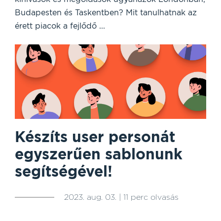
Budapesten és Taskentben? Mit tanulhatnak az
érett piacok a fejlődő ...
Készíts user personát
egyszerűen sablonunk
segítségével!
2023. aug. 03. | 11 perc olvasás