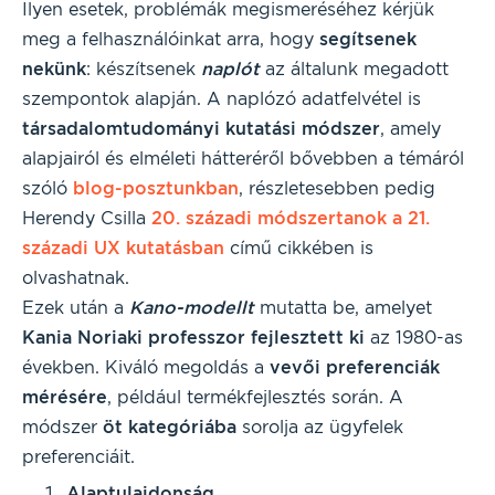
Ilyen esetek, problémák megismeréséhez kérjük
meg a felhasználóinkat arra, hogy
segítsenek
nekünk
: készítsenek
naplót
az általunk megadott
szempontok alapján. A naplózó adatfelvétel is
társadalomtudományi kutatási módszer
, amely
alapjairól és elméleti hátteréről bővebben a témáról
szóló
blog-posztunkban
, részletesebben pedig
Herendy Csilla
20. századi módszertanok a 21.
századi UX kutatásban
című cikkében is
olvashatnak.
Ezek után a
Kano-modellt
mutatta be, amelyet
Kania Noriaki professzor fejlesztett ki
az 1980-as
években. Kiváló megoldás a
vevői preferenciák
mérésére
, például termékfejlesztés során. A
módszer
öt kategóriába
sorolja az ügyfelek
preferenciáit.
Alaptulajdonság