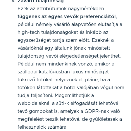
Zavaró tulajdonság
Ezek az attribútumok nagymértékben
függenek az egyes vevők preferenciáitól
,
például némely vásárló alapvetően elutasítja a
high-tech tulajdonságokat és inkább az
egyszerűséget tartja szem előtt. Ezeknél a
vásárlóknál egy általunk jónak minősített
tulajdonság vevői elégedetlenséget jelenthet.
Például nem mindenkinek vonzó, amikor a
szállodai katalógusban luxus minőséget
tükröző fotókat helyeznek el, pláne, ha a
fotókon látottakat a hotel valójában végül nem
tudja teljesíteni. Megemlíthetjük a
weboldalaknál a süti-k elfogadását lehetővé
tevő gombokat is, amelyek a GDPR-nak való
megfelelést teszik lehetővé, de gyűlöletesek a
felhasználók számára.