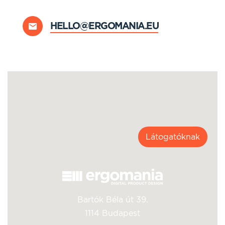
HELLO@ERGOMANIA.EU
Látogatóknak
Bartók Béla út 39.
1114 Budapest