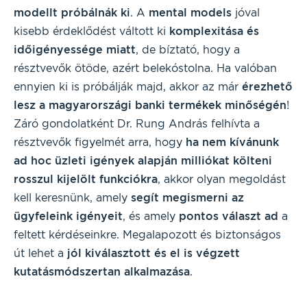
modellt próbálnák ki
. A
mental models
jóval
kisebb érdeklődést váltott ki
komplexitása és
időigényessége miatt
, de bíztató, hogy a
résztvevők ötöde, azért belekóstolna. Ha valóban
ennyien ki is próbálják majd, akkor az már
érezhető
lesz a magyarországi banki termékek minőségén
!
Záró gondolatként Dr. Rung András felhívta a
résztvevők figyelmét arra, hogy
ha nem kívánunk
ad hoc üzleti igények alapján milliókat költeni
rosszul kijelölt funkciókra
, akkor olyan megoldást
kell keresnünk, amely
segít megismerni az
ügyfeleink igényeit
, és amely
pontos választ ad
a
feltett kérdéseinkre. Megalapozott és biztonságos
út lehet a
jól kiválasztott és el is végzett
kutatásmódszertan alkalmazása
.