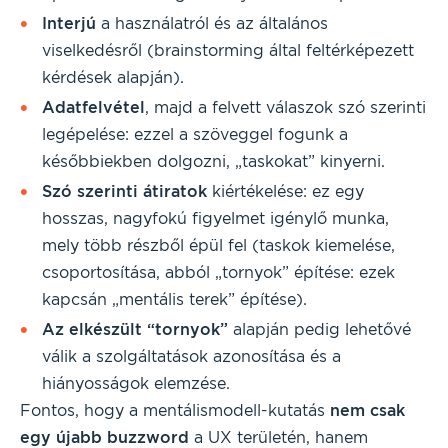
Interjú
a használatról és az általános
viselkedésről (brainstorming által feltérképezett
kérdések alapján).
Adatfelvétel
, majd a felvett válaszok szó szerinti
legépelése: ezzel a szöveggel fogunk a
későbbiekben dolgozni, „taskokat” kinyerni.
Szó szerinti átiratok
kiértékelése: ez egy
hosszas, nagyfokú figyelmet igénylő munka,
mely több részből épül fel (taskok kiemelése,
csoportosítása, abból „tornyok” építése: ezek
kapcsán „mentális terek” építése).
Az elkészült “tornyok”
alapján pedig lehetővé
válik a szolgáltatások azonosítása és a
hiányosságok elemzése.
Fontos, hogy a mentálismodell-kutatás
nem csak
egy újabb buzzword
a UX területén, hanem