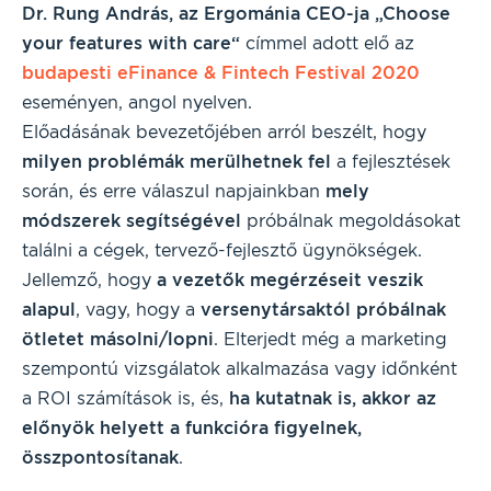
Dr. Rung András, az Ergománia CEO-ja „Choose
your features with care“
címmel adott elő az
budapesti eFinance & Fintech Festival 2020
eseményen, angol nyelven.
Előadásának bevezetőjében arról beszélt, hogy
milyen problémák merülhetnek fel
a fejlesztések
során, és erre válaszul napjainkban
mely
módszerek segítségével
próbálnak megoldásokat
találni a cégek, tervező-fejlesztő ügynökségek.
Jellemző, hogy
a vezetők megérzéseit veszik
alapul
, vagy, hogy a
versenytársaktól próbálnak
ötletet másolni/lopni
. Elterjedt még a marketing
szempontú vizsgálatok alkalmazása vagy időnként
a ROI számítások is, és,
ha kutatnak is, akkor az
előnyök helyett a funkcióra figyelnek,
összpontosítanak
.