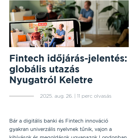
Fintech időjárás-jelentés:
globális utazás
Nyugatról Keletre
2025. aug. 26. | 11 perc olvasás
Bár a digitális banki és Fintech innováció
gyakran univerzális nyelvnek tűnik, vajon a
kihívások és megoldások ugyanazok Londonban,