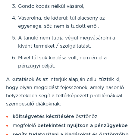
Gondolkodás nélkül vásárol,
Vásárolna, de kiderül: túl alacsony az
egyenege, sőt: nem is tudott erről,
A tanuló nem tudja végül megvásárolni a
kívánt terméket / szolgáltatást,
Mivel túl sok kiadása volt, nem éri el a
pénzügyi célját.
A kutatások és az interjúk alapján célul tűzték ki,
hogy olyan megoldást fejesszenek, amely hasonló
helyzetekben segít a feltérképezett problémákkal
szembesülő diákoknak:
költségvetés készítésére
ösztönöz
megfelelő
betekintést nyújtson a pénzügyekbe
segíts tudatosítani a kiadásokat és ösztönzőbb