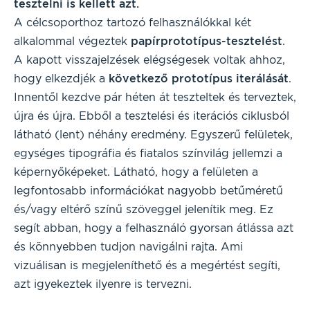
tesztelni is kellett azt.
A célcsoporthoz tartozó felhasználókkal két
alkalommal végeztek
papírprototípus-tesztelést
.
A kapott visszajelzések elégségesek voltak ahhoz,
hogy elkezdjék a
következő prototípus iterálását
.
Innentől kezdve pár héten át teszteltek és terveztek,
újra és újra. Ebből a tesztelési és iterációs ciklusból
látható (lent) néhány eredmény. Egyszerű felületek,
egységes tipográfia és fiatalos színvilág jellemzi a
képernyőképeket. Látható, hogy a felületen a
legfontosabb információkat nagyobb betűméretű
és/vagy eltérő színű szöveggel jelenítik meg. Ez
segít abban, hogy a felhasználó gyorsan átlássa azt
és könnyebben tudjon navigálni rajta. Ami
vizuálisan is megjeleníthető és a megértést segíti,
azt igyekeztek ilyenre is tervezni.