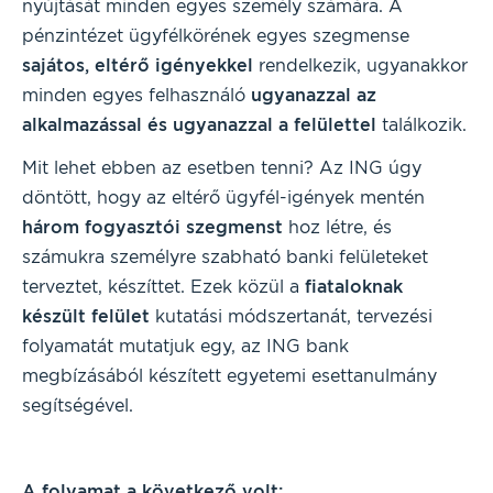
nyújtását minden egyes személy számára. A
pénzintézet ügyfélkörének egyes szegmense
sajátos, eltérő igényekkel
rendelkezik, ugyanakkor
minden egyes felhasználó
ugyanazzal az
alkalmazással és ugyanazzal a felülettel
találkozik.
Mit lehet ebben az esetben tenni? Az ING úgy
döntött, hogy az eltérő ügyfél-igények mentén
három fogyasztói szegmenst
hoz létre, és
számukra személyre szabható banki felületeket
terveztet, készíttet. Ezek közül a
fiataloknak
készült felület
kutatási módszertanát, tervezési
folyamatát mutatjuk egy, az ING bank
megbízásából készített egyetemi esettanulmány
segítségével.
A folyamat a következő volt: