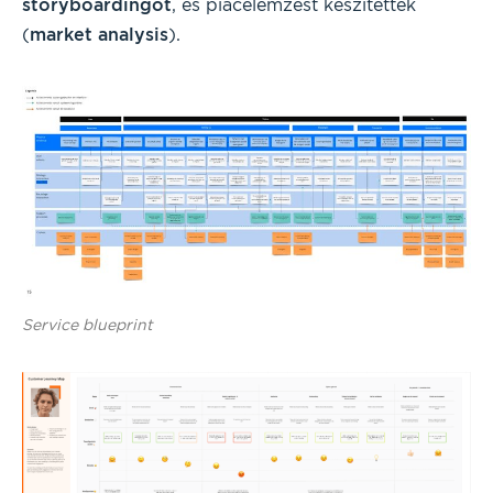
storyboardingot
, és piacelemzést készítettek
(
market analysis
).
Service blueprint