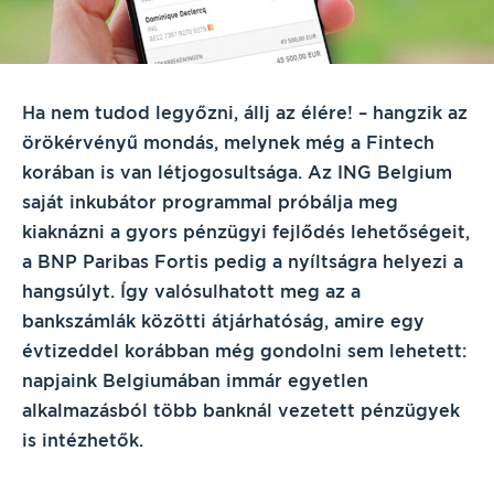
Ha nem tudod legyőzni, állj az élére! – hangzik az
örökérvényű mondás, melynek még a Fintech
korában is van létjogosultsága. Az ING Belgium
saját inkubátor programmal próbálja meg
kiaknázni a gyors pénzügyi fejlődés lehetőségeit,
a BNP Paribas Fortis pedig a nyíltságra helyezi a
hangsúlyt. Így valósulhatott meg az a
bankszámlák közötti átjárhatóság, amire egy
évtizeddel korábban még gondolni sem lehetett:
napjaink Belgiumában immár egyetlen
alkalmazásból több banknál vezetett pénzügyek
is intézhetők.