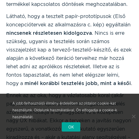
termékkel kapcsolatos döntések meghozatalában.
Látható, hogy a tesztelt papír-prototípusok (Első
koncepciótervek az alkalmazásra c. kép) egyáltalán
nincsenek részletesen kidolgozva
. Nincs is erre
szükség, ugyanis a tesztelés során számos
visszajelzést kap a tervező-tesztelő-készítő, és ezek
alapján a következő iteráció terveihez már hozzá
lehet adni az aprólékos részleteket. Illetve az is
fontos tapasztalat, és nem lehet elégszer leírni,
hogy a
minél korábbi tesztelés jobb, mint a késői
.
Ennek az az oka, hogy a vázlatosabb korai (akár
A jobb felhasználói élmény érdekében az oldalon cookie-kat
papírra, kézzel rajzolt) terveken végzett tesztelés
használunk. Oldalunk használatával, Ön elfogadja a cookie-k
azonnal kimutatja a legnagyobb és a közepesen
használatát.
nagy UX hibákat. Ekkor a terveken a javítás nagyon
OK
egyszerű, a vonatkozó részt a kutató egyszerűen
kiradírozza és – akár a kutatási alany segítségével –