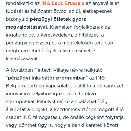
rendelkezik: az
ING Labs Brussels
az anyavállalat
tudását és hálózatát ötvözi az új, életképesnek
bizonyuló
pénzügyi ötletek gyors
megvalósításával
. Kiemelten foglalkoznak az
ingatlanpiac, a kereskedelem, a hitelezés, a
pénzügyi egészség és a megfelelőség területén
megbúvó lehetőségek felismerésével és
kiaknázásával.
A korábban Fintech Village névre hallgató
“
pénzügyi inkubátor programban
” az ING
Belgium partneri kapcsolatot alakít ki a pénzintézet
innovációs céljaihoz igazodó feltörekvő
startupokkal. Mihelyst elérte a skálázhatóság
állapotát a projekt, a kezdeményezések mögött álló
csapat ING támogatású, de önálló cégként folytatja,
vagy dönthet úgy is, hogy a banki keretek között