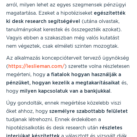
arról, milyen lehet az egyes szegmensek pénzügyi
magatartása. Ezeket a hipotéziseket
egészítették
ki desk research segítségével
(utána olvastak,
tanulmányokat kerestek és összegezték azokat).
Vagyis ebben a szakaszban még valós kutatást
nem végeztek, csak elméleti szinten mozogtak.
Az alkalmazás koncepcióterveit tervező ügynökség
(
https://leslieman.com/
) szerette volna részletesen
megérteni, hogy
a fiatalok hogyan használják a
pénzüket, hogyan kezelik a megtakarításaikat
és,
hogy
milyen kapcsolatuk van a bankjukkal
.
Úgy gondolták, ennek megértése közelebb viszi
őket ahhoz, hogy
személyre szabottabb felületet
tudjanak létrehozni. Ennek érdekében a
hipotézisalkotás és desk research után
részletes
interjúkat készítettek
a választott és vizsgált diák