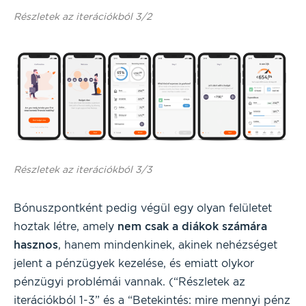
Részletek az iterációkból 3/2
Részletek az iterációkból 3/3
Bónuszpontként pedig végül egy olyan felületet
hoztak létre, amely
nem csak a diákok számára
hasznos
, hanem mindenkinek, akinek nehézséget
jelent a pénzügyek kezelése, és emiatt olykor
pénzügyi problémái vannak. (“Részletek az
iterációkból 1-3” és a “Betekintés: mire mennyi pénz