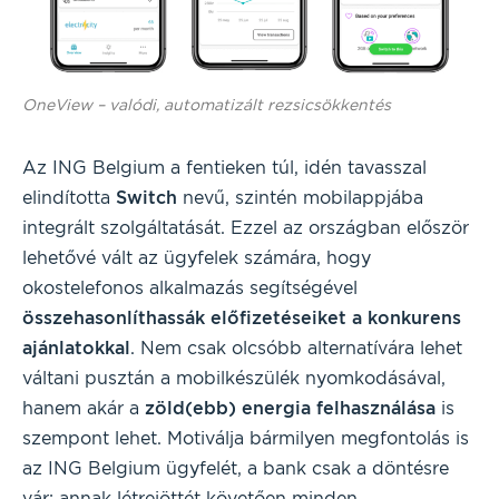
OneView – valódi, automatizált rezsicsökkentés
Az ING Belgium a fentieken túl, idén tavasszal
elindította
Switch
nevű, szintén mobilappjába
integrált szolgáltatását. Ezzel az országban először
lehetővé vált az ügyfelek számára, hogy
okostelefonos alkalmazás segítségével
összehasonlíthassák előfizetéseiket a konkurens
ajánlatokkal
. Nem csak olcsóbb alternatívára lehet
váltani pusztán a mobilkészülék nyomkodásával,
hanem akár a
zöld(ebb) energia felhasználása
is
szempont lehet. Motiválja bármilyen megfontolás is
az ING Belgium ügyfelét, a bank csak a döntésre
vár: annak létrejöttét követően minden