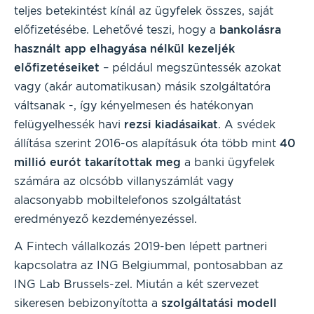
teljes betekintést kínál az ügyfelek összes, saját
előfizetésébe. Lehetővé teszi, hogy a
bankolásra
használt app elhagyása nélkül kezeljék
előfizetéseiket
– például megszüntessék azokat
vagy (akár automatikusan) másik szolgáltatóra
váltsanak -, így kényelmesen és hatékonyan
felügyelhessék havi
rezsi kiadásaikat
. A svédek
állítása szerint 2016-os alapításuk óta több mint
40
millió eurót takarítottak meg
a banki ügyfelek
számára az olcsóbb villanyszámlát vagy
alacsonyabb mobiltelefonos szolgáltatást
eredményező kezdeményezéssel.
A Fintech vállalkozás 2019-ben lépett partneri
kapcsolatra az ING Belgiummal, pontosabban az
ING Lab Brussels-zel. Miután a két szervezet
sikeresen bebizonyította a
szolgáltatási modell