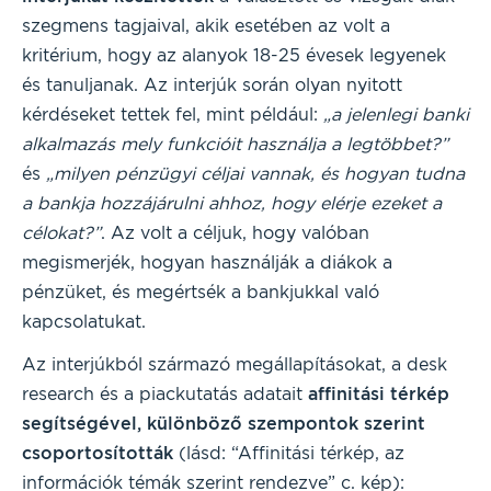
szegmens tagjaival, akik esetében az volt a
kritérium, hogy az alanyok 18-25 évesek legyenek
és tanuljanak. Az interjúk során olyan nyitott
kérdéseket tettek fel, mint például:
„a jelenlegi banki
alkalmazás mely funkcióit használja a legtöbbet?”
és
„milyen pénzügyi céljai vannak, és hogyan tudna
a bankja hozzájárulni ahhoz, hogy elérje ezeket a
célokat?”
. Az volt a céljuk, hogy valóban
megismerjék, hogyan használják a diákok a
pénzüket, és megértsék a bankjukkal való
kapcsolatukat.
Az interjúkból származó megállapításokat, a desk
research és a piackutatás adatait
affinitási térkép
segítségével, különböző szempontok szerint
csoportosították
(lásd: “Affinitási térkép, az
információk témák szerint rendezve” c. kép):