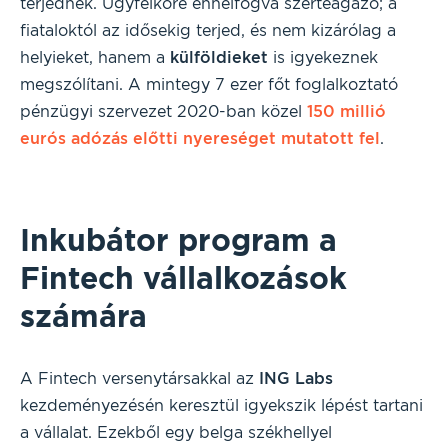
terjednek. Ügyfélköre ennélfogva szerteágazó; a
fiataloktól az idősekig terjed, és nem kizárólag a
helyieket, hanem a
külföldieket
is igyekeznek
megszólítani. A mintegy 7 ezer főt foglalkoztató
pénzügyi szervezet 2020-ban közel
150 millió
eurós adózás előtti nyereséget mutatott fel
.
Inkubátor program a
Fintech vállalkozások
számára
A Fintech versenytársakkal az
ING Labs
kezdeményezésén keresztül igyekszik lépést tartani
a vállalat. Ezekből egy belga székhellyel