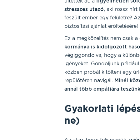
ültették át: a
figyelmetlen sof
stresszes utazó
, aki rossz hír
feszült ember egy felületre? 
biztosítási ajánlat erőltetésére!
Ez a megközelítés nem csak a 
kormánya is kidolgozott has
végiggondolva, hogy a különbö
igényeket. Gondoljunk például e
közben próbál kitölteni egy űrl
repülőtéren navigál.
Minél köz
annál több empátiára teszünk
Gyakorlati lépé
ne)
Az alap, hogy felismerjük, mié