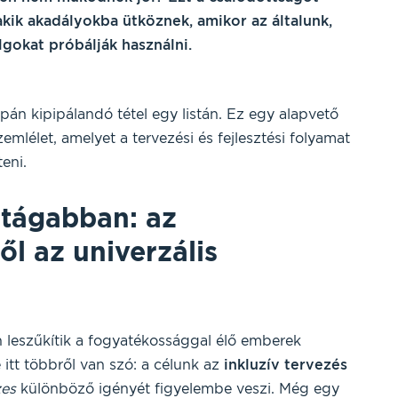
akik akadályokba ütköznek, amikor az általunk,
lgokat próbálják használni.
án kipipálandó tétel egy listán. Ez egy alapvető
lélet, amelyet a tervezési és fejlesztési folyamat
eni.
tágabban: az
l az univerzális
 leszűkítik a fogyatékossággal élő emberek
 itt többről van szó: a célunk az
inkluzív tervezés
zes
különböző igényét figyelembe veszi. Még egy