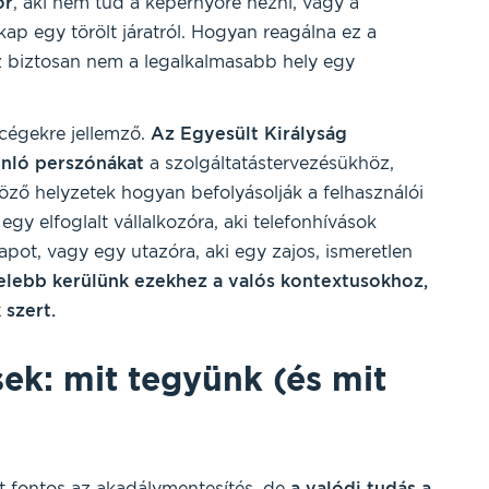
őr
, aki nem tud a képernyőre nézni, vagy a
t kap egy törölt járatról. Hogyan reagálna ez a
Az biztosan nem a legalkalmasabb hely egy
cégekre jellemző.
Az Egyesült Királyság
onló perszónákat
a szolgáltatástervezésükhöz,
ző helyzetek hogyan befolyásolják a felhasználói
gy elfoglalt vállalkozóra, aki telefonhívások
apot, vagy egy utazóra, aki egy zajos, ismeretlen
elebb kerülünk ezekhez a valós kontextusokhoz,
 szert.
sek: mit tegyünk (és mit
rt fontos az akadálymentesítés, de
a valódi tudás a