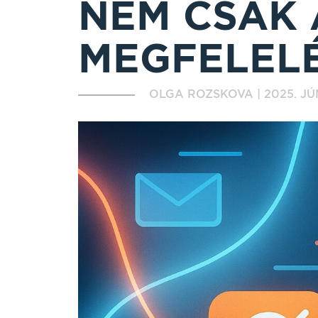
NEM CSAK 
MEGFELEL
OLGA ROZSKOVA
|
2025. JÚN