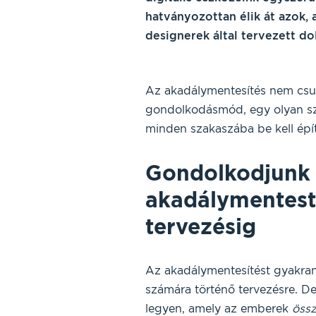
hatványozottan élik át azok, 
designerek által tervezett do
Az akadálymentesítés nem csup
gondolkodásmód, egy olyan szem
minden szakaszába be kell épít
Gondolkodjunk 
akadálymentestő
tervezésig
Az akadálymentesítést gyakran
számára történő tervezésre. De
legyen, amely az emberek
öss