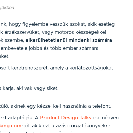
tjükben
nk, hogy figyelembe vesszük azokat, akik esetleg
ik érzékszervüket, vagy motoros készségekkel
nek szembe,
elkerülhetetlenül mindenki számára
lembevétele jobbá és több ember számára
ket.
osoft keretrendszerét, amely a korlátozottságokat
 karja, aki vak vagy siket.
lő, akinek egy kézzel kell használnia a telefont.
ezt adaptálják. A
Product Design Talks
eseményen
king.com
-tól, akik ezt utazási forgatókönyvekre