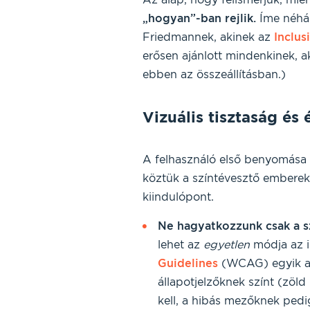
„hogyan”-ban rejlik.
Íme néhán
Friedmannek, akinek az
Inclus
erősen ajánlott mindenkinek, a
ebben az összeállításban.)
Vizuális tisztaság és 
A felhasználó első benyomása vi
köztük a színtévesztő emberek 
kiindulópont.
Ne hagyatkozzunk csak a s
lehet az
egyetlen
módja az i
Guidelines
(WCAG) egyik ala
állapotjelzőknek színt (zöld
kell, a hibás mezőknek pedi