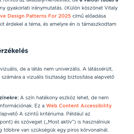
y gyakorlati iránymutatás. (Külön köszönet Vitaly
ive Design Patterns For 2025
című előadása
kit érdekel a téma, és amelyre én is támaszkodtam
érzékelés
zuális, de a látás nem univerzális. A látássérült,
számára a vizuális tisztaság biztosítása alapvető
zínekre:
A szín hatékony eszköz lehet, de nem
nformációnak. Ez a
Web Content Accessibility
pvető A szintű kritériuma. Például az
 pont) és szöveget („Most aktív”) is használniuk
g többre van szükségük egy piros körvonalnál.