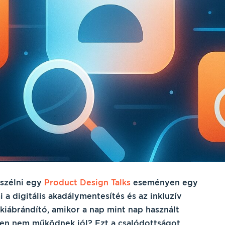
szélni egy
Product Design Talks
eseményen egy
a digitális akadálymentesítés és az inkluzív
kiábrándító, amikor a nap mint nap használt
űen nem működnek jól? Ezt a csalódottságot