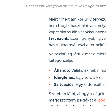
A Microsoft kategóriái az Inclusive Design toolki
Miért? Mert amikor úgy tervezü
nem tudják használni valamely
kapcsolatos kihívásokkal néz
tervezünk.
Ezen igények figye
használhatóvá teszi a termékün
Valószínűleg láttuk már a Micr
kategorizálja:
Állandó:
Valaki, akinek nincs
Ideiglenes:
Egy törött kar.
Szituációs:
Egy újdonsült szü
Szeretem látni, ahogy a cégek 
megosztottam példákat a
Boo