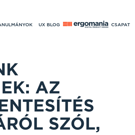
TANULMÁNYOK
UX BLOG
CSAPAT
NK
EK: AZ
ENTESÍTÉS
ÁRÓL SZÓL,