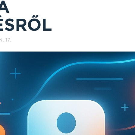
A
ÉSRŐL
. 17.