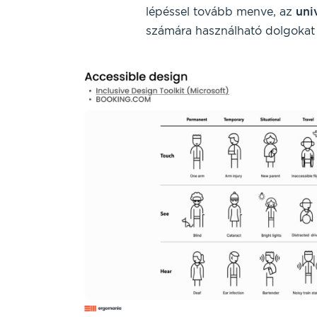
lépéssel tovább menve, az
uni
számára használható dolgokat h