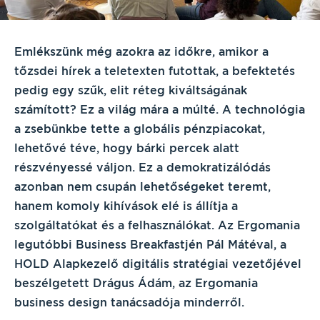
Emlékszünk még azokra az időkre, amikor a
tőzsdei hírek a teletexten futottak, a befektetés
pedig egy szűk, elit réteg kiváltságának
számított? Ez a világ mára a múlté. A technológia
a zsebünkbe tette a globális pénzpiacokat,
lehetővé téve, hogy bárki percek alatt
részvényessé váljon. Ez a demokratizálódás
azonban nem csupán lehetőségeket teremt,
hanem komoly kihívások elé is állítja a
szolgáltatókat és a felhasználókat. Az Ergomania
legutóbbi Business Breakfastjén Pál Mátéval, a
HOLD Alapkezelő digitális stratégiai vezetőjével
beszélgetett Drágus Ádám, az Ergomania
business design tanácsadója minderről.