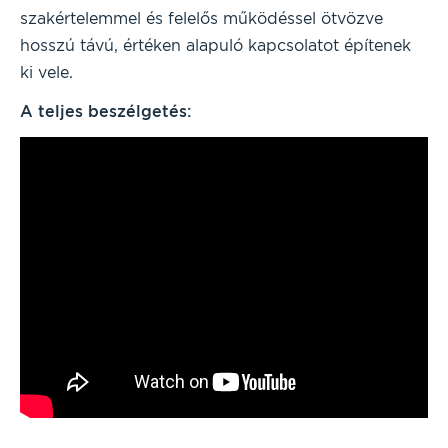
szakértelemmel és felelős működéssel ötvözve
hosszú távú, értéken alapuló kapcsolatot építenek
ki vele.
A teljes beszélgetés: