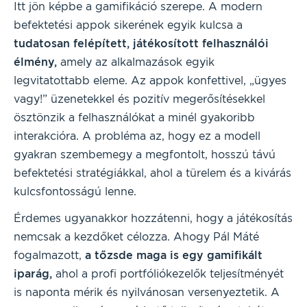
Itt jön képbe a gamifikáció szerepe. A modern
befektetési appok sikerének egyik kulcsa a
tudatosan felépített, játékosított felhasználói
élmény,
amely az alkalmazások egyik
legvitatottabb eleme. Az appok konfettivel, „ügyes
vagy!” üzenetekkel és pozitív megerősítésekkel
ösztönzik a felhasználókat a minél gyakoribb
interakcióra. A probléma az, hogy ez a modell
gyakran szembemegy a megfontolt, hosszú távú
befektetési stratégiákkal, ahol a türelem és a kivárás
kulcsfontosságú lenne.
Érdemes ugyanakkor hozzátenni, hogy a játékosítás
nemcsak a kezdőket célozza. Ahogy Pál Máté
fogalmazott,
a tőzsde maga is egy gamifikált
iparág,
ahol a profi portfóliókezelők teljesítményét
is naponta mérik és nyilvánosan versenyeztetik. A