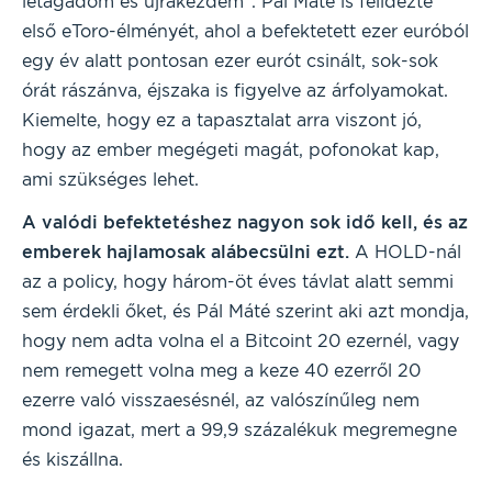
letagadom és újrakezdem”. Pál Máté is felidézte
első eToro-élményét, ahol a befektetett ezer euróból
egy év alatt pontosan ezer eurót csinált, sok-sok
órát rászánva, éjszaka is figyelve az árfolyamokat.
Kiemelte, hogy ez a tapasztalat arra viszont jó,
hogy az ember megégeti magát, pofonokat kap,
ami szükséges lehet.
A valódi befektetéshez nagyon sok idő kell, és az
emberek hajlamosak alábecsülni ezt.
A HOLD-nál
az a policy, hogy három-öt éves távlat alatt semmi
sem érdekli őket, és Pál Máté szerint aki azt mondja,
hogy nem adta volna el a Bitcoint 20 ezernél, vagy
nem remegett volna meg a keze 40 ezerről 20
ezerre való visszaesésnél, az valószínűleg nem
mond igazat, mert a 99,9 százalékuk megremegne
és kiszállna.