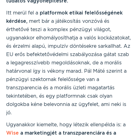
tudatos vagyonépítésre.
Itt merül fel a
platformok etikai felelősségének
kérdése,
mert bár a játékosítás vonzóvá és
érthetővé teszi a komplex pénzügyi világot,
ugyanakkor elhomályosíthatja a valós kockázatokat,
és érzelmi alapú, impulzív döntésekre sarkallhat. Az
EU erős befektetővédelmi szabályozása gátat szab
a legagresszívebb megoldásoknak, de a morális
határvonal így is vékony marad. Pál Máté szerint a
pénzügyi szektornak felelőssége van a
transzparencia és a morális üzleti magatartás
tekintetében, és egy platformnak csak olyan
dolgokba kéne belevonnia az ügyfelet, ami neki is
jó.
Ugyanakkor kiemelte, hogy létezik ellenpélda is: a
Wise
a marketingjét a transzparenciára és a