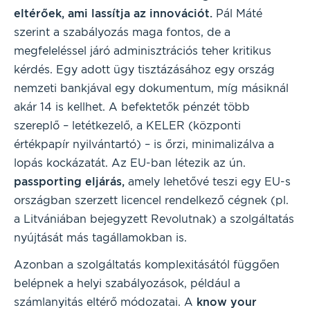
eltérőek, ami lassítja az innovációt.
Pál Máté
szerint a szabályozás maga fontos, de a
megfeleléssel járó adminisztrációs teher kritikus
kérdés. Egy adott ügy tisztázásához egy ország
nemzeti bankjával egy dokumentum, míg másiknál
akár 14 is kellhet. A befektetők pénzét több
szereplő – letétkezelő, a KELER (központi
értékpapír nyilvántartó) – is őrzi, minimalizálva a
lopás kockázatát. Az EU-ban létezik az ún.
passporting eljárás,
amely lehetővé teszi egy EU-s
országban szerzett licencel rendelkező cégnek (pl.
a Litvániában bejegyzett Revolutnak) a szolgáltatás
nyújtását más tagállamokban is.
Azonban a szolgáltatás komplexitásától függően
belépnek a helyi szabályozások, például a
számlanyitás eltérő módozatai. A
know your