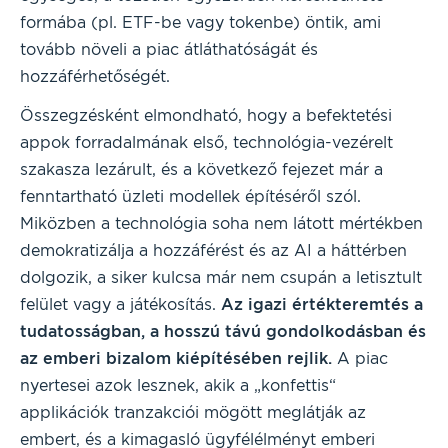
formába (pl. ETF-be vagy tokenbe) öntik, ami
tovább növeli a piac átláthatóságát és
hozzáférhetőségét.
Összegzésként elmondható, hogy a befektetési
appok forradalmának első, technológia-vezérelt
szakasza lezárult, és a következő fejezet már a
fenntartható üzleti modellek építéséről szól.
Miközben a technológia soha nem látott mértékben
demokratizálja a hozzáférést és az AI a háttérben
dolgozik, a siker kulcsa már nem csupán a letisztult
felület vagy a játékosítás.
Az igazi értékteremtés a
tudatosságban, a hosszú távú gondolkodásban és
az emberi bizalom kiépítésében rejlik.
A piac
nyertesei azok lesznek, akik a „konfettis“
applikációk tranzakciói mögött meglátják az
embert, és a kimagasló ügyfélélményt emberi