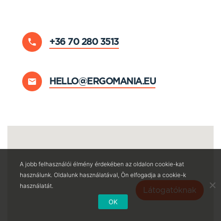
+36 70 280 3513
HELLO@ERGOMANIA.EU
A jobb felhasználói élmény érdekében az oldalon cookie-kat
használunk. Oldalunk használatával, Ön elfogadja a cookie-k
használatát.
Látogatóknak
OK