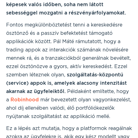
képesek valós időben, soha nem látott
sebességgel mozgatni a részvényárfolyamokat.
Fontos megkülönböztetést tenni a kereskedésre
ösztönző és a passzív befektetést támogató
applikációk között. Pál Máté rámutatott, hogy a
trading appok az interakciók számának növelésére
mennek rá, és a tranzakciókból generálnak bevételt,
ezzel ösztönözve a gyors, aktív kereskedést. Ezzel
szemben léteznek olyan,
szolgáltatás-központú
(service) appok is, amelyek alacsony intenzitást
akarnak az ügyfeleiktől.
Példaként említette, hogy
a
Robinhood
már bevezetett olyan vagyonkezelést,
ahol díj ellenében valódi, élő portfóliókezelők
nyújtanak szolgáltatást az applikáció mellé.
Ez a lépés azt mutatja, hogy a platformok reagálnak
azokra az ügyfelekre is, akik egy kész modellt vagy