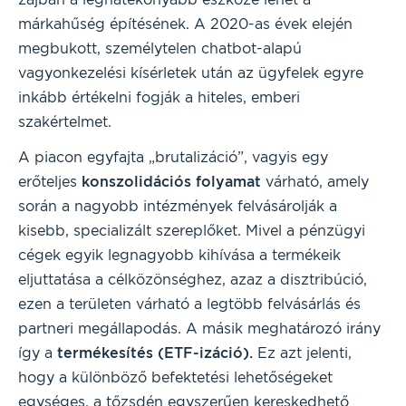
márkahűség építésének. A 2020-as évek elején
megbukott, személytelen chatbot-alapú
vagyonkezelési kísérletek után az ügyfelek egyre
inkább értékelni fogják a hiteles, emberi
szakértelmet.
A piacon egyfajta „brutalizáció”, vagyis egy
erőteljes
konszolidációs folyamat
várható, amely
során a nagyobb intézmények felvásárolják a
kisebb, specializált szereplőket. Mivel a pénzügyi
cégek egyik legnagyobb kihívása a termékeik
eljuttatása a célközönséghez, azaz a disztribúció,
ezen a területen várható a legtöbb felvásárlás és
partneri megállapodás. A másik meghatározó irány
így a
termékesítés (ETF-izáció).
Ez azt jelenti,
hogy a különböző befektetési lehetőségeket
egységes, a tőzsdén egyszerűen kereskedhető