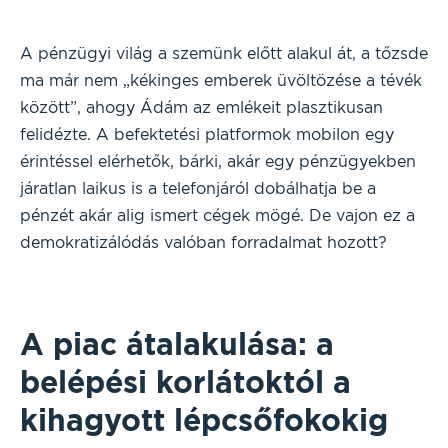
A pénzügyi világ a szemünk előtt alakul át, a tőzsde
ma már nem „kékinges emberek üvöltözése a tévék
között”, ahogy Ádám az emlékeit plasztikusan
felidézte. A befektetési platformok mobilon egy
érintéssel elérhetők, bárki, akár egy pénzügyekben
járatlan laikus is a telefonjáról dobálhatja be a
pénzét akár alig ismert cégek mögé. De vajon ez a
demokratizálódás valóban forradalmat hozott?
A piac átalakulása: a
belépési korlátoktól a
kihagyott lépcsőfokokig