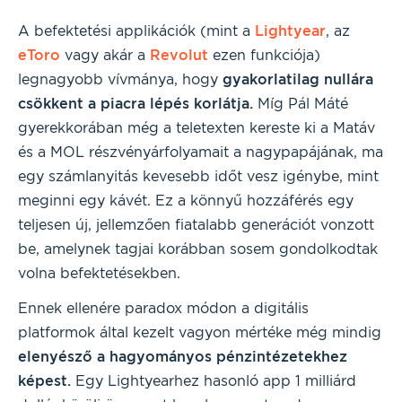
A befektetési applikációk (mint a
Lightyear
, az
eToro
vagy akár a
Revolut
ezen funkciója)
legnagyobb vívmánya, hogy
gyakorlatilag nullára
csökkent a piacra lépés korlátja.
Míg Pál Máté
gyerekkorában még a teletexten kereste ki a Matáv
és a MOL részvényárfolyamait a nagypapájának, ma
egy számlanyitás kevesebb időt vesz igénybe, mint
meginni egy kávét. Ez a könnyű hozzáférés egy
teljesen új, jellemzően fiatalabb generációt vonzott
be, amelynek tagjai korábban sosem gondolkodtak
volna befektetésekben.
Ennek ellenére paradox módon a digitális
platformok által kezelt vagyon mértéke még mindig
elenyésző a hagyományos pénzintézetekhez
képest.
Egy Lightyearhez hasonló app 1 milliárd