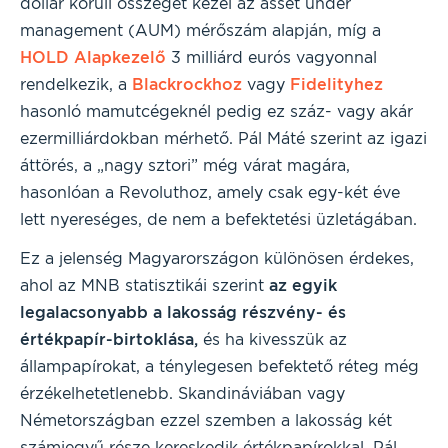
dollár körüli összeget kezel az asset under
management (AUM) mérőszám alapján, míg a
HOLD Alapkezelő
3 milliárd eurós vagyonnal
rendelkezik, a
Blackrockhoz
vagy
Fidelityhez
hasonló mamutcégeknél pedig ez száz- vagy akár
ezermilliárdokban mérhető. Pál Máté szerint az igazi
áttörés, a „nagy sztori” még várat magára,
hasonlóan a Revoluthoz, amely csak egy-két éve
lett nyereséges, de nem a befektetési üzletágában.
Ez a jelenség Magyarországon különösen érdekes,
ahol az MNB statisztikái szerint
az egyik
legalacsonyabb a lakosság részvény- és
értékpapír-birtoklása,
és ha kivesszük az
állampapírokat, a ténylegesen befektető réteg még
érzékelhetetlenebb. Skandináviában vagy
Németországban ezzel szemben a lakosság két
számjegyű része kereskedik értékpapírokkal. Pál