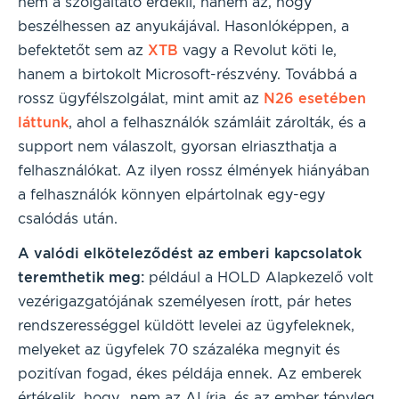
nem a szolgáltató érdekli, hanem az, hogy
beszélhessen az anyukájával. Hasonlóképpen, a
befektetőt sem az
XTB
vagy a Revolut köti le,
hanem a birtokolt Microsoft-részvény. Továbbá a
rossz ügyfélszolgálat, mint amit az
N26 esetében
láttunk
, ahol a felhasználók számláit zárolták, és a
support nem válaszolt, gyorsan elriaszthatja a
felhasználókat. Az ilyen rossz élmények hiányában
a felhasználók könnyen elpártolnak egy-egy
csalódás után.
A valódi elköteleződést az emberi kapcsolatok
teremthetik meg:
például a HOLD Alapkezelő volt
vezérigazgatójának személyesen írott, pár hetes
rendszerességgel küldött levelei az ügyfeleknek,
melyeket az ügyfelek 70 százaléka megnyit és
pozitívan fogad, ékes példája ennek. Az emberek
értékelik, hogy „nem az AI írja, és az ember tényleg