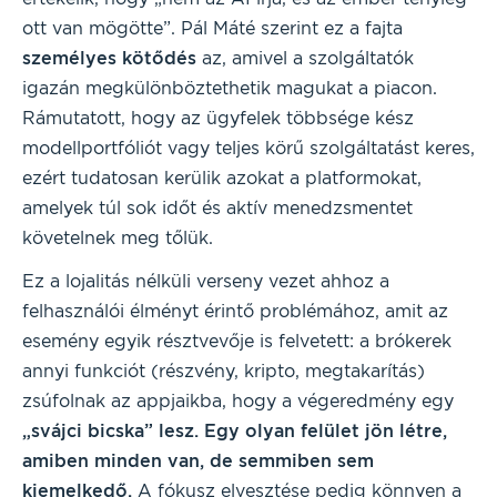
ott van mögötte”. Pál Máté szerint ez a fajta
személyes kötődés
az, amivel a szolgáltatók
igazán megkülönböztethetik magukat a piacon.
Rámutatott, hogy az ügyfelek többsége kész
modellportfóliót vagy teljes körű szolgáltatást keres,
ezért tudatosan kerülik azokat a platformokat,
amelyek túl sok időt és aktív menedzsmentet
követelnek meg tőlük.
Ez a lojalitás nélküli verseny vezet ahhoz a
felhasználói élményt érintő problémához, amit az
esemény egyik résztvevője is felvetett: a brókerek
annyi funkciót (részvény, kripto, megtakarítás)
zsúfolnak az appjaikba, hogy a végeredmény egy
„svájci bicska” lesz. Egy olyan felület jön létre,
amiben minden van, de semmiben sem
kiemelkedő.
A fókusz elvesztése pedig könnyen a