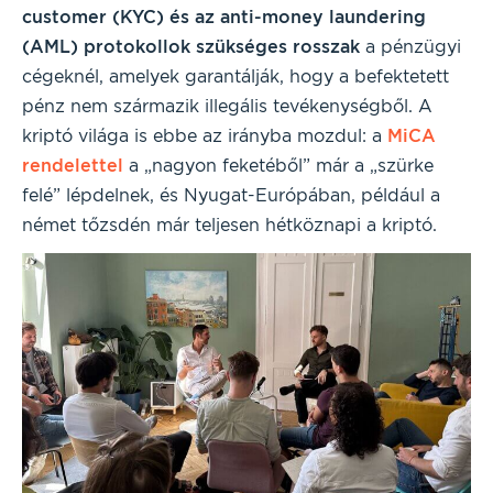
customer (KYC) és az anti-money laundering
(AML) protokollok szükséges rosszak
a pénzügyi
cégeknél, amelyek garantálják, hogy a befektetett
pénz nem származik illegális tevékenységből. A
kriptó világa is ebbe az irányba mozdul: a
MiCA
rendelettel
a „nagyon feketéből” már a „szürke
felé” lépdelnek, és Nyugat-Európában, például a
német tőzsdén már teljesen hétköznapi a kriptó.