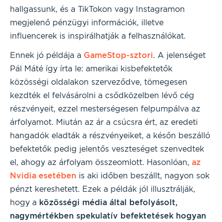
hallgassunk, és a TikTokon vagy Instagramon
megjelenő pénzügyi információk, illetve
influencerek is inspirálhatják a felhasználókat.
Ennek jó példája a
GameStop-sztori
. A jelenséget
Pál Máté így írta le: amerikai kisbefektetők
közösségi oldalakon szerveződve, tömegesen
kezdték el felvásárolni a csődközelben lévő cég
részvényeit, ezzel mesterségesen felpumpálva az
árfolyamot. Miután az ár a csúcsra ért, az eredeti
hangadók eladták a részvényeiket, a későn beszálló
befektetők pedig jelentős veszteséget szenvedtek
el, ahogy az árfolyam összeomlott. Hasonlóan,
az
Nvidia esetében
is aki időben beszállt, nagyon sok
pénzt kereshetett. Ezek a példák jól illusztrálják,
hogy a
közösségi média által befolyásolt,
nagymértékben spekulatív befektetések hogyan