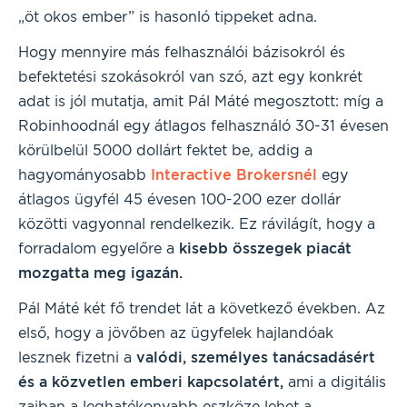
„öt okos ember” is hasonló tippeket adna.
Hogy mennyire más felhasználói bázisokról és
befektetési szokásokról van szó, azt egy konkrét
adat is jól mutatja, amit Pál Máté megosztott: míg a
Robinhoodnál egy átlagos felhasználó 30-31 évesen
körülbelül 5000 dollárt fektet be, addig a
hagyományosabb
Interactive Brokersnél
egy
átlagos ügyfél 45 évesen 100-200 ezer dollár
közötti vagyonnal rendelkezik. Ez rávilágít, hogy a
forradalom egyelőre a
kisebb összegek piacát
mozgatta meg igazán.
Pál Máté két fő trendet lát a következő években. Az
első, hogy a jövőben az ügyfelek hajlandóak
lesznek fizetni a
valódi, személyes tanácsadásért
és a közvetlen emberi kapcsolatért,
ami a digitális
zajban a leghatékonyabb eszköze lehet a