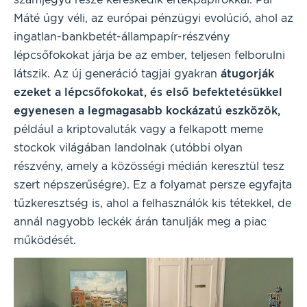
Máté úgy véli, az európai pénzügyi evolúció, ahol az
ingatlan-bankbetét-állampapír-részvény
lépcsőfokokat járja be az ember, teljesen felborulni
látszik. Az új generáció tagjai gyakran
átugorják
ezeket a lépcsőfokokat, és első befektetésükkel
egyenesen a legmagasabb kockázatú eszközök,
például a kriptovaluták vagy a felkapott meme
stockok világában landolnak (utóbbi olyan
részvény, amely a közösségi médián keresztül tesz
szert népszerűségre). Ez a folyamat persze egyfajta
tűzkeresztség is, ahol a felhasználók kis tétekkel, de
annál nagyobb leckék árán tanulják meg a piac
működését.