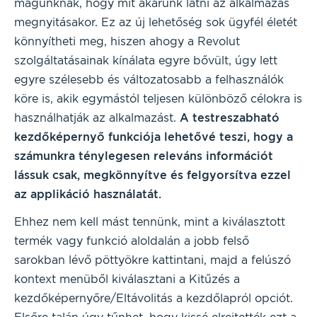
magunknak, hogy mit akarunk látni az alkalmazás
megnyitásakor. Ez az új lehetőség sok ügyfél életét
könnyítheti meg, hiszen ahogy a Revolut
szolgáltatásainak kínálata egyre bővült, úgy lett
egyre szélesebb és változatosabb a felhasználók
köre is, akik egymástól teljesen különböző célokra is
használhatják az alkalmazást.
A testreszabható
kezdőképernyő funkciója lehetővé teszi, hogy a
számunkra ténylegesen releváns információt
lássuk csak, megkönnyítve és felgyorsítva ezzel
az applikáció használatát.
Ehhez nem kell mást tennünk, mint a kiválasztott
termék vagy funkció aloldalán a jobb felső
sarokban lévő pöttyökre kattintani, majd a felúszó
kontext menüből kiválasztani a Kitűzés a
kezdőképernyőre/Eltávolitás a kezdőlapról opciót.