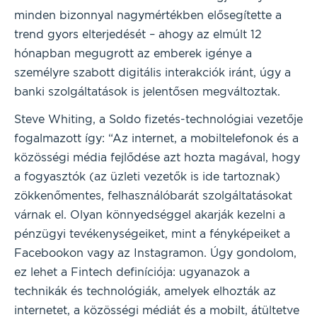
minden bizonnyal nagymértékben elősegítette a
trend gyors elterjedését – ahogy az elmúlt 12
hónapban megugrott az emberek igénye a
személyre szabott digitális interakciók iránt, úgy a
banki szolgáltatások is jelentősen megváltoztak.
Steve Whiting, a Soldo fizetés-technológiai vezetője
fogalmazott így: “Az internet, a mobiltelefonok és a
közösségi média fejlődése azt hozta magával, hogy
a fogyasztók (az üzleti vezetők is ide tartoznak)
zökkenőmentes, felhasználóbarát szolgáltatásokat
várnak el. Olyan könnyedséggel akarják kezelni a
pénzügyi tevékenységeiket, mint a fényképeiket a
Facebookon vagy az Instagramon. Úgy gondolom,
ez lehet a Fintech definíciója: ugyanazok a
technikák és technológiák, amelyek elhozták az
internetet, a közösségi médiát és a mobilt, átültetve