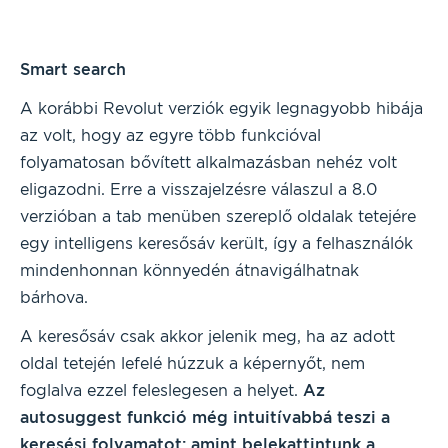
Smart search
A korábbi Revolut verziók egyik legnagyobb hibája
az volt, hogy az egyre több funkcióval
folyamatosan bővített alkalmazásban nehéz volt
eligazodni. Erre a visszajelzésre válaszul a 8.0
verzióban a tab menüben szereplő oldalak tetejére
egy intelligens keresősáv került, így a felhasználók
mindenhonnan könnyedén átnavigálhatnak
bárhova.
A keresősáv csak akkor jelenik meg, ha az adott
oldal tetején lefelé húzzuk a képernyőt, nem
foglalva ezzel feleslegesen a helyet.
Az
autosuggest funkció még intuitívabbá teszi a
keresési folyamatot: amint belekattintunk a