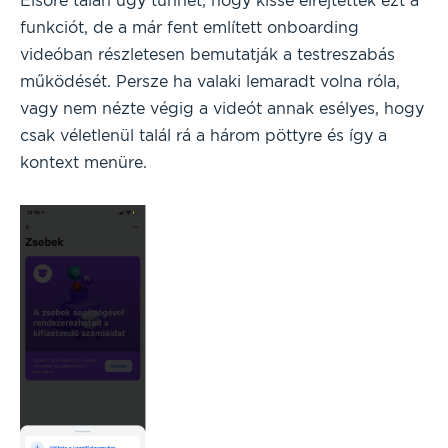
Elsőre talán úgy tűnhet, hogy kissé elrejtették ezt a
funkciót, de a már fent említett onboarding
videóban részletesen bemutatják a testreszabás
működését. Persze ha valaki lemaradt volna róla,
vagy nem nézte végig a videót annak esélyes, hogy
csak véletlenül talál rá a három pöttyre és így a
kontext menüre.