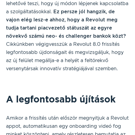
lehetővé teszi, hogy új módon lépjenek kapcsolatba
a szolgáltatásokkal.
Ez persze jól hangzik, de
vajon elég lesz-e ahhoz, hogy a Revolut meg
tudja tartani piacvezető státuszát az egyre
növekvő számú neo- és challenger bankok közt?
Cikkünkben végigvesszük a Revolut 8.0 frissítés
legfontosabb újdonságait és megvizsgáljuk, hogy
az új felület megállja-e a helyét a feltörekvő
versenytársak innovatív stratégiájával szemben.
A legfontosabb újítások
Amikor a frissítés után először megnyitjuk a Revolut
appot, automatikusan egy onboarding videó fog
minket köszönteni, amely részletesen bemutatja az