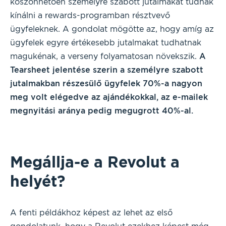
köszönhetően személyre szabott jutalmakat tudnak
kínálni a rewards-programban résztvevő
ügyfeleknek. A gondolat mögötte az, hogy amíg az
ügyfelek egyre értékesebb jutalmakat tudhatnak
magukénak, a verseny folyamatosan növekszik.
A
Tearsheet jelentése szerin a személyre szabott
jutalmakban részesülő ügyfelek 70%-a nagyon
meg volt elégedve az ajándékokkal, az e-mailek
megnyitási aránya pedig megugrott 40%-al.
Megállja-e a Revolut a
helyét?
A fenti példákhoz képest az lehet az első