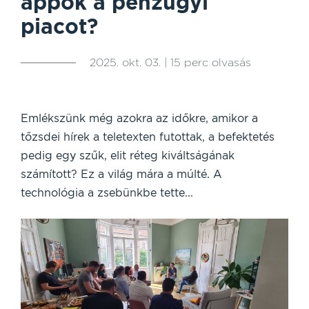
appok a pénzügyi
piacot?
2025. okt. 03. | 15 perc olvasás
Emlékszünk még azokra az időkre, amikor a
tőzsdei hírek a teletexten futottak, a befektetés
pedig egy szűk, elit réteg kiváltságának
számított? Ez a világ mára a múlté. A
technológia a zsebünkbe tette...