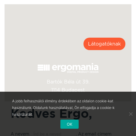
Látogatóknak
Bartók Béla út 39.
1114 Budapest
A jobb felhasználói élmény érdekében az oldalon cookie-kat
használunk. Oldalunk használatával, Ön elfogadja a cookie-k
Kedves Ergo,
használatát.
OK
A nevem
.
Az email címem