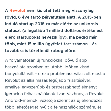
A
Revolut
nem kis utat tett meg viszonylag
rövid, 6 éve tartó pályafutása alatt. A 2015-ben
induló startup 2018-ra már elérte az unikornis
státuszt (a legalább 1 millárd dolláros értékelést
elérő startupokat nevezik így), ma pedig már
több, mint 15 millió ügyfelet tart számon – és
továbbra is töretlenül robog előre.
A folyamatosan új funkciókkal bővülő app
használata azonban az utóbbi időben kissé
bonyolultá vált – erre a problémára válaszolt most a
Revolut az alkalmazás legújabb frissítésével,
amellyel egyszerűbb és testreszabható élményt
ígérnek a felhasználóknak. Ivan Vazhnov, a Revolut
Android-mérnöki vezetője szerint az új elrendezés
több lehetőséget nyújt a felhasználók számára, és