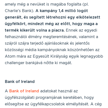
amely még a nevüket is magába foglalta (pl.
Charlie’s Bank).
A kampány 1,4 millió logót
generált, és segített létrehozni egy elkötelezett
ügyfélkört, mindezt még az előtt, hogy maga a
termék kikerült volna a piacra.
Ennek az egyedi
felhasználói élmény megteremtésének, valamint a
szájról szájra terjedő ajánlásoknak és jelentős
közösségi média kampányoknak köszönhetően az
Atom mára az Egyesült Királyság egyik legnagyobb
challenger bankjává nőtte ki magát.
Bank of Ireland
A
Bank of Ireland
adatokat használ az
ügyfélszolgálati programjának keretében, hogy
elősegítse az ügyfélkapcsolatok elmélyítését. A cég