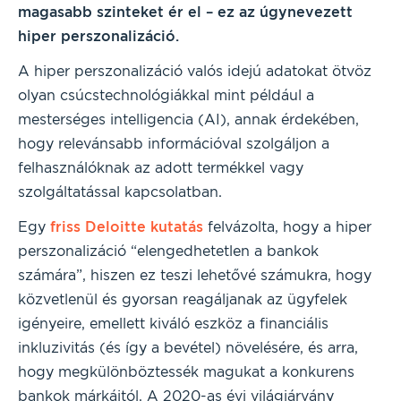
magasabb szinteket ér el – ez az úgynevezett
hiper perszonalizáció.
A hiper perszonalizáció valós idejú adatokat ötvöz
olyan csúcstechnológiákkal mint például a
mesterséges intelligencia (AI), annak érdekében,
hogy relevánsabb információval szolgáljon a
felhasználóknak az adott termékkel vagy
szolgáltatással kapcsolatban.
Egy
friss Deloitte kutatás
felvázolta, hogy a hiper
perszonalizáció “elengedhetetlen a bankok
számára”, hiszen ez teszi lehetővé számukra, hogy
közvetlenül és gyorsan reagáljanak az ügyfelek
igényeire, emellett kiváló eszköz a financiális
inkluzivitás (és így a bevétel) növelésére, és arra,
hogy megkülönböztessék magukat a konkurens
bankok márkáitól. A 2020-as évi világjárvány