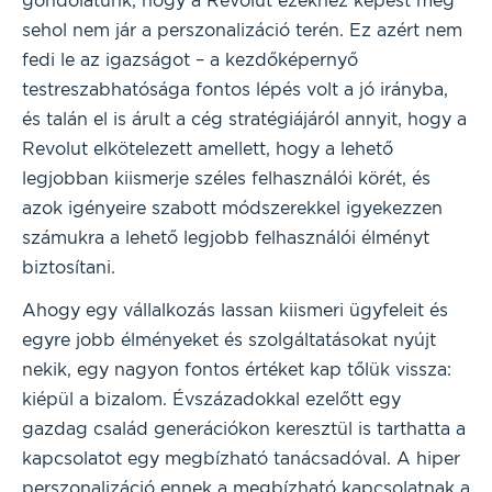
gondolatunk, hogy a Revolut ezekhez képest még
sehol nem jár a perszonalizáció terén. Ez azért nem
fedi le az igazságot – a kezdőképernyő
testreszabhatósága fontos lépés volt a jó irányba,
és talán el is árult a cég stratégiájáról annyit, hogy a
Revolut elkötelezett amellett, hogy a lehető
legjobban kiismerje széles felhasználói körét, és
azok igényeire szabott módszerekkel igyekezzen
számukra a lehető legjobb felhasználói élményt
biztosítani.
Ahogy egy vállalkozás lassan kiismeri ügyfeleit és
egyre jobb élményeket és szolgáltatásokat nyújt
nekik, egy nagyon fontos értéket kap tőlük vissza:
kiépül a bizalom. Évszázadokkal ezelőtt egy
gazdag család generációkon keresztül is tarthatta a
kapcsolatot egy megbízható tanácsadóval. A hiper
perszonalizáció ennek a megbízható kapcsolatnak a