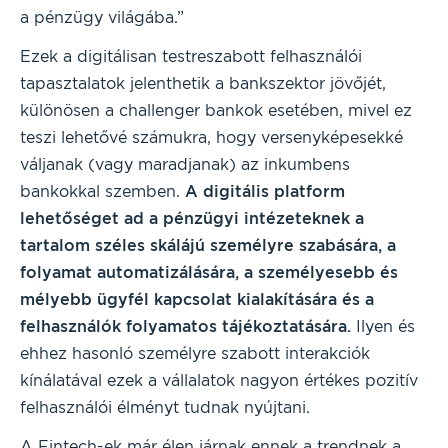
a pénzügy világába.”
Ezek a digitálisan testreszabott felhasználói
tapasztalatok jelenthetik a bankszektor jövőjét,
különösen a challenger bankok esetében, mivel ez
teszi lehetővé számukra, hogy versenyképesekké
váljanak (vagy maradjanak) az inkumbens
bankokkal szemben.
A digitális platform
lehetőséget ad a pénzügyi intézeteknek a
tartalom széles skálájú személyre szabására, a
folyamat automatizálására, a személyesebb és
mélyebb ügyfél kapcsolat kialakítására és a
felhasználók folyamatos tájékoztatására.
Ilyen és
ehhez hasonló személyre szabott interakciók
kínálatával ezek a vállalatok nagyon értékes pozitív
felhasználói élményt tudnak nyújtani.
A Fintech-ek már élen járnak ennek a trendnek a