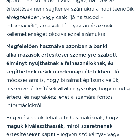
appból. Ez különösen akkor igaz, ha ezek az
értesítések nem segítenek számukra a napi teendőik
elvégzésében, vagy csak “jó ha tudod –
információk”, amelyek túl gyakran érkeznek,
kellemetlenséget okozva ezzel számukra.
Megfelelően használva azonban a banki
alkalmazások értesítései személyre szabott
élményt nyújthatnak a felhasználóknak, és
segíthetnek nekik mindennapi életükben
. Jó
módszer arra is, hogy bizalmat építsünk velük,
hiszen az értesítések által megszokja, hogy mindig
értesül és naprakész lehet a számára fontos
információkról.
Engedélyezzük tehát a felhasználóknak, hogy
maguk kiválaszthassák, miről szeretnének
értesítéseket kapni
– legyen szó kártya- vagy