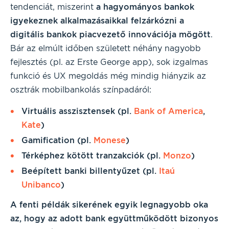
tendenciát, miszerint
a hagyományos bankok
igyekeznek alkalmazásaikkal felzárkózni a
digitális bankok piacvezető innovációja mögött
.
Bár az elmúlt időben született néhány nagyobb
fejlesztés (pl. az Erste George app), sok izgalmas
funkció és UX megoldás még mindig hiányzik az
osztrák mobilbankolás színpadáról:
Virtuális asszisztensek (pl.
Bank of America
,
Kate
)
Gamification (pl.
Monese
)
Térképhez kötött tranzakciók (pl.
Monzo
)
Beépített banki billentyűzet (pl.
Itaú
Unibanco
)
A fenti példák sikerének egyik legnagyobb oka
az, hogy az adott bank együttműködött bizonyos