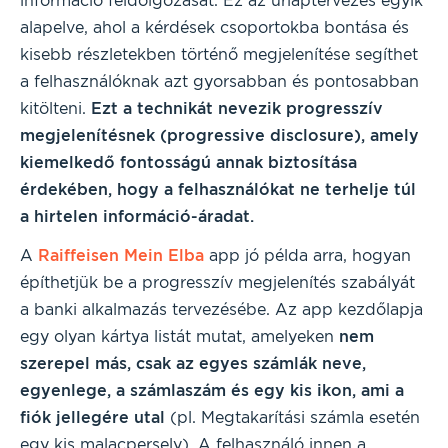
információ feldolgozását. Ez az űrlaptervezés egyik
alapelve, ahol a kérdések csoportokba bontása és
kisebb részletekben történő megjelenítése segíthet
a felhasználóknak azt gyorsabban és pontosabban
kitölteni.
Ezt a technikát nevezik progresszív
megjelenítésnek (progressive disclosure), amely
kiemelkedő fontosságú annak biztosítása
érdekében, hogy a felhasználókat ne terhelje túl
a hirtelen információ-áradat.
A
Raiffeisen Mein Elba
app jó példa arra, hogyan
építhetjük be a progresszív megjelenítés szabályát
a banki alkalmazás tervezésébe. Az app kezdőlapja
egy olyan kártya listát mutat, amelyeken
nem
szerepel más, csak az egyes számlák neve,
egyenlege, a számlaszám és egy kis ikon, ami a
fiók jellegére utal
(pl. Megtakarítási számla esetén
egy kis malacpersely). A felhasználó innen a