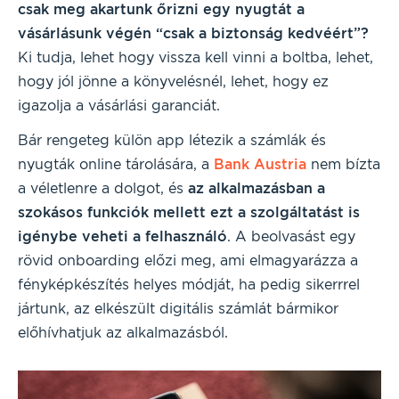
csak meg akartunk őrizni egy nyugtát a
vásárlásunk végén “csak a biztonság kedvéért”?
Ki tudja, lehet hogy vissza kell vinni a boltba, lehet,
hogy jól jönne a könyvelésnél, lehet, hogy ez
igazolja a vásárlási garanciát.
Bár rengeteg külön app létezik a számlák és
nyugták online tárolására, a
Bank Austria
nem bízta
a véletlenre a dolgot, és
az alkalmazásban a
szokásos funkciók mellett ezt a szolgáltatást is
igénybe veheti a felhasználó
. A beolvasást egy
rövid onboarding előzi meg, ami elmagyarázza a
fényképkészítés helyes módját, ha pedig sikerrrel
jártunk, az elkészült digitális számlát bármikor
előhívhatjuk az alkalmazásból.