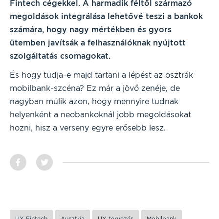
Fintech cégekkel. A harmadik féltől származó
megoldások integrálása lehetővé teszi a bankok
számára, hogy nagy mértékben és gyors
ütemben javítsák a felhasználóknak nyújtott
szolgáltatás csomagokat.
És hogy tudja-e majd tartani a lépést az osztrák
mobilbank-szcéna? Ez már a jövő zenéje, de
nagyban múlik azon, hogy mennyire tudnak
helyenként a neobankoknál jobb megoldásokat
hozni, hisz a verseny egyre erősebb lesz.
UX Fintech
Ausztria
UX tervezés
Mobilbank