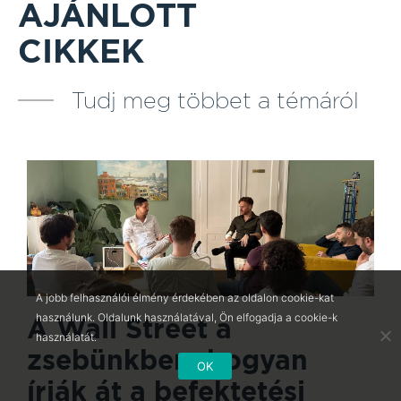
AJÁNLOTT
CIKKEK
Tudj meg többet a témáról
A jobb felhasználói élmény érdekében az oldalon cookie-kat
használunk. Oldalunk használatával, Ön elfogadja a cookie-k
A Wall Street a
használatát.
zsebünkben: hogyan
OK
írják át a befektetési