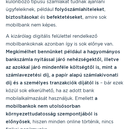
különböző típusú számlákat tudnak ajánlani
ügyfeleiknek, például
folyószámlahiteleket
,
biztosításoka
t és
befektetéseket
, amire sok
mobilbank nem képes.
A kizárólag digitális felülettel rendelkező
mobilbankoknak azonban így is sok előnye van.
Megkímélhet bennünket például a hagyományos
bankszámla nyitással járó nehézségektől, illetve
az azokkal járó mindenféle költségtől is, mint a
számlavezetési díj, a papír alapú számlakivonati
díj és a személyes tranzakciók díjától is
– bár ezek
közül sok elkerülhető, ha az adott bank
mobilalkalmazását használjuk. Emellett
a
mobilbankok nem utolsósorban
környezettudatosság szempontjából is
előnyösek
, hiszen minden online történik, nincs