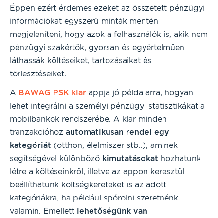
Éppen ezért érdemes ezeket az összetett pénzügyi
információkat egyszerű minták mentén
megjeleníteni, hogy azok a felhasználók is, akik nem
pénzügyi szakértők, gyorsan és egyértelműen
láthassák költéseiket, tartozásaikat és
törlesztéseiket.
A
BAWAG PSK klar
appja jó példa arra, hogyan
lehet integrálni a személyi pénzügyi statisztikákat a
mobilbankok rendszerébe. A klar minden
tranzakcióhoz
automatikusan rendel egy
kategóriát
(otthon, élelmiszer stb..), aminek
segítségével különböző
kimutatásokat
hozhatunk
létre a költéseinkről, illetve az appon keresztül
beállíthatunk költségkereteket is az adott
kategóriákra, ha például spórolni szeretnénk
valamin. Emellett
lehetőségünk van