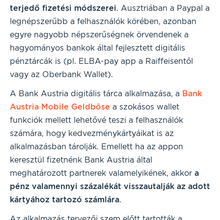
terjedő fizetési módszerei
. Ausztriában a Paypal a
legnépszerűbb a felhasználók körében, azonban
egyre nagyobb népszerűségnek örvendenek a
hagyományos bankok által fejlesztett digitális
pénztárcák is (pl. ELBA-pay app a Raiffeisentől
vagy az Oberbank Wallet).
A Bank Austria digitális tárca alkalmazása, a
Bank
Austria Mobile Geldböse
a szokásos wallet
funkciók mellett lehetővé teszi a felhasználók
számára, hogy kedvezménykártyáikat is az
alkalmazásban tárolják. Emellett ha az appon
keresztül fizetnénk Bank Austria által
meghatározott partnerek valamelyikének, akkor
a
pénz valamennyi százalékát visszautalják az adott
kártyához tartozó számlára
.
Az alkalmazás tervezői szem előtt tartották a