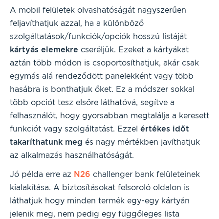
A mobil felületek olvashatóságát nagyszerűen
feljavíthatjuk azzal, ha a különböző
szolgáltatások/funkciók/opciók hosszú listáját
kártyás elemekre
cseréljük. Ezeket a kártyákat
aztán több módon is csoportosíthatjuk, akár csak
egymás alá rendeződött panelekként vagy több
hasábra is bonthatjuk őket. Ez a módszer sokkal
több opciót tesz elsőre láthatóvá, segítve a
felhasználót, hogy gyorsabban megtalálja a keresett
funkciót vagy szolgáltatást. Ezzel
értékes időt
takaríthatunk meg
és nagy mértékben javíthatjuk
az alkalmazás használhatóságát.
Jó példa erre az
N26
challenger bank felületeinek
kialakítása. A biztosításokat felsoroló oldalon is
láthatjuk hogy minden termék egy-egy kártyán
jelenik meg, nem pedig egy függőleges lista