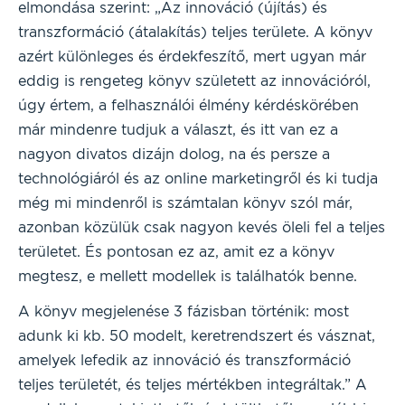
elmondása szerint: „Az innováció (újítás) és
transzformáció (átalakítás) teljes területe. A könyv
azért különleges és érdekfeszítő, mert ugyan már
eddig is rengeteg könyv született az innovációról,
úgy értem, a felhasználói élmény kérdéskörében
már mindenre tudjuk a választ, és itt van ez a
nagyon divatos dizájn dolog, na és persze a
technológiáról és az online marketingről és ki tudja
még mi mindenről is számtalan könyv szól már,
azonban közülük csak nagyon kevés öleli fel a teljes
területet. És pontosan ez az, amit ez a könyv
megtesz, e mellett modellek is találhatók benne.
A könyv megjelenése 3 fázisban történik: most
adunk ki kb. 50 modelt, keretrendszert és vásznat,
amelyek lefedik az innováció és transzformáció
teljes területét, és teljes mértékben integráltak.” A