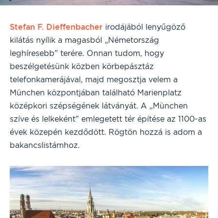
Stefan F. Dieffenbacher
irodájából lenyűgöző
kilátás nyílik a magasból „Németország
leghíresebb” terére. Onnan tudom, hogy
beszélgetésünk közben körbepásztáz
telefonkamerájával, majd megosztja velem a
München központjában található Marienplatz
középkori szépségének látványát. A „München
szíve és lelkeként” emlegetett tér építése az 1100-as
évek közepén kezdődött. Rögtön hozzá is adom a
bakancslistámhoz.