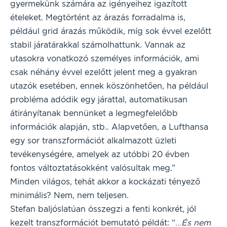
gyermekünk számára az igényeihez igazított
ételeket. Megtörtént az árazás forradalma is,
például grid árazás működik, míg sok évvel ezelőtt
stabil járatárakkal számolhattunk. Vannak az
utasokra vonatkozó személyes információk, ami
csak néhány évvel ezelőtt jelent meg a gyakran
utazók esetében, ennek köszönhetően, ha például
probléma adódik egy járattal, automatikusan
átirányítanak bennünket a legmegfelelőbb
információk alapján, stb.. Alapvetően, a Lufthansa
egy sor transzformációt alkalmazott üzleti
tevékenységére, amelyek az utóbbi 20 évben
fontos változtatásokként valósultak meg.”
Minden világos, tehát akkor a kockázati tényező
minimális? Nem, nem teljesen.
Stefan baljóslatúan összegzi a fenti konkrét, jól
kezelt transzformációt bemutató példát: “…
És nem