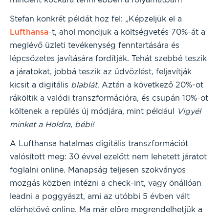
Stefan konkrét példát hoz fel: „Képzeljük el a
Lufthansa
-t, ahol mondjuk a költségvetés 70%-át a
meglévő üzleti tevékenység fenntartására és
lépcsőzetes javítására fordítják. Tehát szebbé teszik
a járatokat, jobbá teszik az üdvözlést, feljavítják
kicsit a digitális
blablát
. Aztán a következő 20%-ot
ráköltik a valódi transzformációra, és csupán 10%-ot
költenek a repülés új módjára, mint például
Vigyél
minket a Holdra, bébi!
A Lufthansa hatalmas digitális transzformációt
valósított meg: 30 évvel ezelőtt nem lehetett járatot
foglalni online. Manapság teljesen szokványos
mozgás közben intézni a check-int, vagy önállóan
leadni a poggyászt, ami az utóbbi 5 évben vált
elérhetővé online. Ma már előre megrendelhetjük a