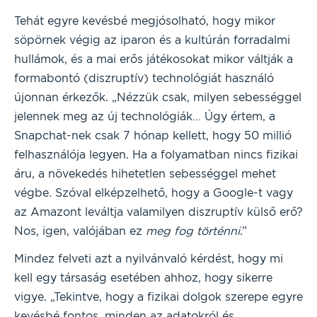
Tehát egyre kevésbé megjósolható, hogy mikor
söpörnek végig az iparon és a kultúrán forradalmi
hullámok, és a mai erős játékosokat mikor váltják a
formabontó (diszruptív) technológiát használó
újonnan érkezők. „Nézzük csak, milyen sebességgel
jelennek meg az új technológiák… Úgy értem, a
Snapchat-nek csak 7 hónap kellett, hogy 50 millió
felhasználója legyen. Ha a folyamatban nincs fizikai
áru, a növekedés hihetetlen sebességgel mehet
végbe. Szóval elképzelhető, hogy a Google-t vagy
az Amazont leváltja valamilyen diszruptív külső erő?
Nos, igen, valójában ez
meg fog történni
.”
Mindez felveti azt a nyilvánvaló kérdést, hogy mi
kell egy társaság esetében ahhoz, hogy sikerre
vigye. „Tekintve, hogy a fizikai dolgok szerepe egyre
kevésbé fontos, minden az adatokról és