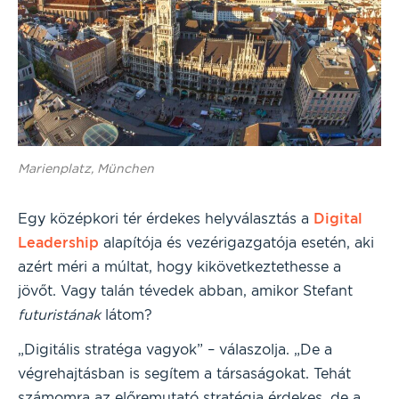
Marienplatz, München
Egy középkori tér érdekes helyválasztás a
Digital
Leadership
alapítója és vezérigazgatója esetén, aki
azért méri a múltat, hogy kikövetkeztethesse a
jövőt. Vagy talán tévedek abban, amikor Stefant
futuristának
látom?
„Digitális stratéga vagyok” – válaszolja. „De a
végrehajtásban is segítem a társaságokat. Tehát
számomra az előremutató stratégia érdekes, de a