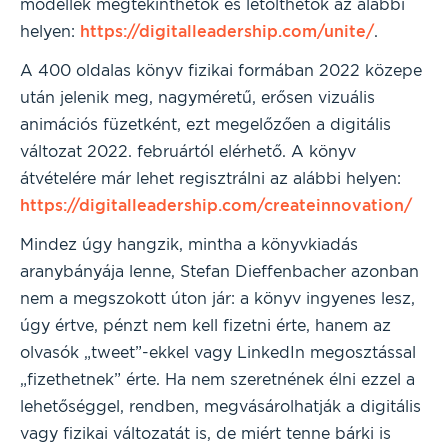
modellek megtekinthetők és letölthetők az alábbi
helyen:
https://digitalleadership.com/unite/
.
A 400 oldalas könyv fizikai formában 2022 közepe
után jelenik meg, nagyméretű, erősen vizuális
animációs füzetként, ezt megelőzően a digitális
változat 2022. februártól elérhető. A könyv
átvételére már lehet regisztrálni az alábbi helyen:
https://digitalleadership.com/createinnovation/
Mindez úgy hangzik, mintha a könyvkiadás
aranybányája lenne, Stefan Dieffenbacher azonban
nem a megszokott úton jár: a könyv ingyenes lesz,
úgy értve, pénzt nem kell fizetni érte, hanem az
olvasók „tweet”-ekkel vagy LinkedIn megosztással
„fizethetnek” érte. Ha nem szeretnének élni ezzel a
lehetőséggel, rendben, megvásárolhatják a digitális
vagy fizikai változatát is, de miért tenne bárki is