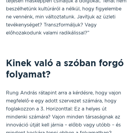
teljesen másképpen csináljuk a dolgokat. Tehát nem
beszélhetünk kultúráról a nélkül, hogy figyelembe
ne vennénk, min változtatunk. Javítjuk az üzleti
tevékenységet? Transzformáljuk? Vagy
előhozakodunk valami radikálissal?”
Kinek való a szóban forgó
folyamat?
Rung András rátapint arra a kérdésre, hogy vajon
megfelelő-e egy adott szervezet számára, hogy
foglakozzon a 3. Horizonttal: Ez a helyes út
mindenki számára? Vajon minden társaságnak az
innováció útját kell járnia – előbb vagy utóbb – és
mindent kockára tenni ebben a folyamatban?