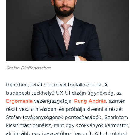
Stefan Dieffenbacher
Rendben, tehát van mivel foglalkoznunk. A
budapesti székhelyű UX-UI dizájn ügynökség, az
Ergomania
vezérigazgatója,
Rung András
, szintén
részt vesz a hívásban, és próbálja kivenni a részét
Stefan tevékenységének pontosításából: „Szerintem
kicsit mást csinálsz, mint egy szokványos karmester,
aki inkább egy igazgatóhoz hasonlít. A te területed