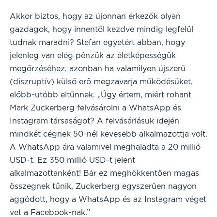
Akkor biztos, hogy az újonnan érkezők olyan
gazdagok, hogy innentől kezdve mindig legfelül
tudnak maradni? Stefan egyetért abban, hogy
jelenleg van elég pénzük az életképességük
megőrzéséhez, azonban ha valamilyen újszerű
(diszruptív) külső erő megzavarja működésüket,
előbb-utóbb eltűnnek. „Úgy értem, miért rohant
Mark Zuckerberg felvásárolni a WhatsApp és
Instagram társaságot? A felvásárlásuk idején
mindkét cégnek 50-nél kevesebb alkalmazottja volt.
A WhatsApp ára valamivel meghaladta a 20 millió
USD-t. Ez 350 millió USD-t jelent
alkalmazottanként! Bár ez meghökkentően magas
összegnek tűnik, Zuckerberg egyszerűen nagyon
aggódott, hogy a WhatsApp és az Instagram véget
vet a Facebook-nak.”