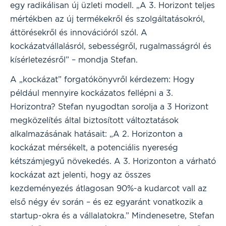
egy radikálisan új üzleti modell. „A 3. Horizont teljes
mértékben az új termékekről és szolgáltatásokról,
áttörésekről és innovációról szól. A
kockázatvállalásról, sebességről, rugalmasságról és
kísérletezésről” – mondja Stefan.
A „kockázat” forgatókönyvről kérdezem: Hogy
például mennyire kockázatos fellépni a 3.
Horizontra? Stefan nyugodtan sorolja a 3 Horizont
megközelítés által biztosított változtatások
alkalmazásának hatásait: „A 2. Horizonton a
kockázat mérsékelt, a potenciális nyereség
kétszámjegyű növekedés. A 3. Horizonton a várható
kockázat azt jelenti, hogy az összes
kezdeményezés átlagosan 90%-a kudarcot vall az
első négy év során – és ez egyaránt vonatkozik a
startup-okra és a vállalatokra.” Mindenesetre, Stefan