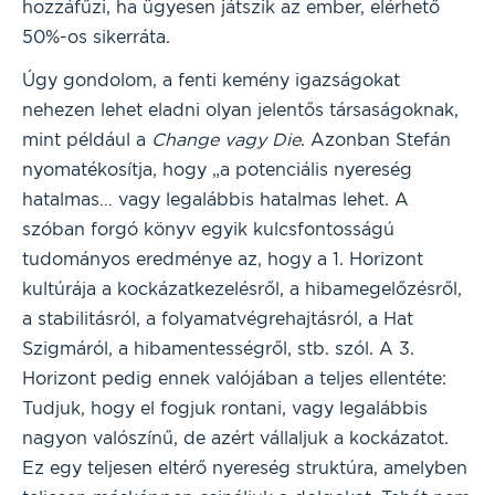
hozzáfűzi, ha ügyesen játszik az ember, elérhető
50%-os sikerráta.
Úgy gondolom, a fenti kemény igazságokat
nehezen lehet eladni olyan jelentős társaságoknak,
mint például a
Change vagy Die
. Azonban Stefán
nyomatékosítja, hogy „a potenciális nyereség
hatalmas… vagy legalábbis hatalmas lehet. A
szóban forgó könyv egyik kulcsfontosságú
tudományos eredménye az, hogy a 1. Horizont
kultúrája a kockázatkezelésről, a hibamegelőzésről,
a stabilitásról, a folyamatvégrehajtásról, a Hat
Szigmáról, a hibamentességről, stb. szól. A 3.
Horizont pedig ennek valójában a teljes ellentéte:
Tudjuk, hogy el fogjuk rontani, vagy legalábbis
nagyon valószínű, de azért vállaljuk a kockázatot.
Ez egy teljesen eltérő nyereség struktúra, amelyben