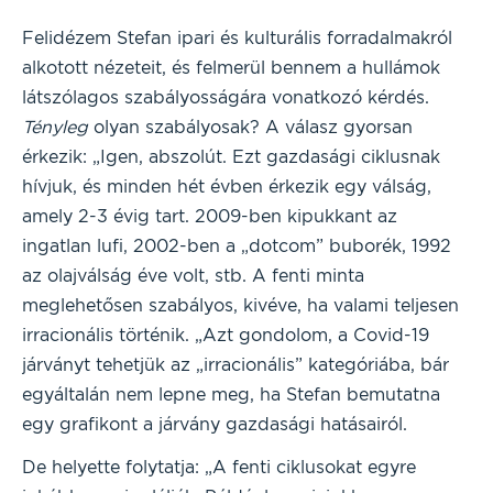
Felidézem Stefan ipari és kulturális forradalmakról
alkotott nézeteit, és felmerül bennem a hullámok
látszólagos szabályosságára vonatkozó kérdés.
Tényleg
olyan szabályosak? A válasz gyorsan
érkezik: „Igen, abszolút. Ezt gazdasági ciklusnak
hívjuk, és minden hét évben érkezik egy válság,
amely 2-3 évig tart. 2009-ben kipukkant az
ingatlan lufi, 2002-ben a „dotcom” buborék, 1992
az olajválság éve volt, stb. A fenti minta
meglehetősen szabályos, kivéve, ha valami teljesen
irracionális történik. „Azt gondolom, a Covid-19
járványt tehetjük az „irracionális” kategóriába, bár
egyáltalán nem lepne meg, ha Stefan bemutatna
egy grafikont a járvány gazdasági hatásairól.
De helyette folytatja: „A fenti ciklusokat egyre