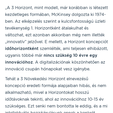
„A 3 Horizont, mint modell, már korábban is létezett
kezdetleges formában, McKinsey dolgozta ki 1974-
ben. Az elképzelés szerint a kulcsfontosságú üzleti
tevékenység 1. Horizontként átalakulhat és
változhat, ezt azonban akkoriban még nem illették
„innovatív” jelzővel. E mellett, a Horizont koncepciót
időhorizontként
szemlélték, ami teljesen elhibázott,
ugyanis többé már
nincs szükség 10 évre egy
innovációhoz
. A digitalizációnak köszönhetően az
innováció csupán hónapokat vesz igénybe.
Tehát a 3 Növekedési Horizont elnevezésű
koncepció eredeti formája alapjaiban hibás, és nem
alkalmazható, mivel a Horizontokat hosszú
időtávoknak tekinti, ahol az innovációhoz 10-15 év
szükséges. Ezt senki nem bontotta le eddig, és a mi
intellektuális hozzájárulásunk ennek a konkrét