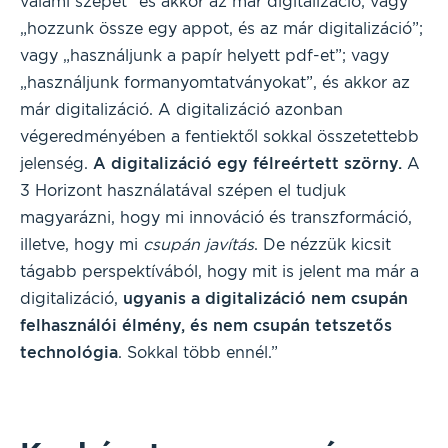
valami szépet” és akkor az már digitalizáció; vagy
„hozzunk össze egy appot, és az már digitalizáció”;
vagy „használjunk a papír helyett pdf-et”; vagy
„használjunk formanyomtatványokat”, és akkor az
már digitalizáció. A digitalizáció azonban
végeredményében a fentiektől sokkal összetettebb
jelenség.
A digitalizáció egy félreértett szörny.
A
3 Horizont használatával szépen el tudjuk
magyarázni, hogy mi innováció és transzformáció,
illetve, hogy mi
csupán javítás
. De nézzük kicsit
tágabb perspektívából, hogy mit is jelent ma már a
digitalizáció,
ugyanis a digitalizáció nem csupán
felhasználói élmény, és nem csupán tetszetős
technológia
. Sokkal több ennél.”