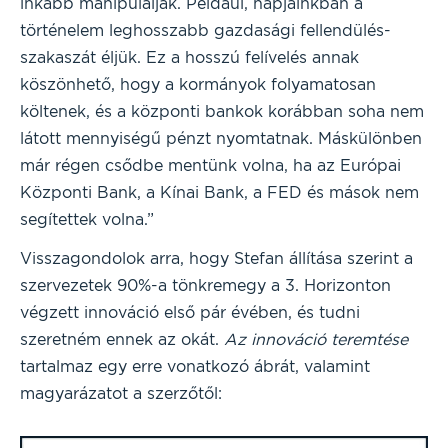
inkább manipulálják. Például, napjainkban a
történelem leghosszabb gazdasági fellendülés-
szakaszát éljük. Ez a hosszú felívelés annak
köszönhető, hogy a kormányok folyamatosan
költenek, és a központi bankok korábban soha nem
látott mennyiségű pénzt nyomtatnak. Máskülönben
már régen csődbe mentünk volna, ha az Európai
Központi Bank, a Kínai Bank, a FED és mások nem
segítettek volna.”
Visszagondolok arra, hogy Stefan állítása szerint a
szervezetek 90%-a tönkremegy a 3. Horizonton
végzett innováció első pár évében, és tudni
szeretném ennek az okát.
Az innováció teremtése
tartalmaz egy erre vonatkozó ábrát, valamint
magyarázatot a szerzőtől: