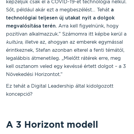
képzeljük csak el a COVID-19-et technológia nélkül.
Sőt, például akár ezt a megbeszélést… Tehát
a
technológiai teljesen új utakat nyit a dolgok
megvalósítása terén
. Arra kell figyelnünk, hogy
pozitívan alkalmazzuk.” Számomra itt képbe kerül a
kultúra,
illetve az, ahogyan az emberek egymással
érintkeznek, Stefan azonban elterel a fenti témától,
legalábbis átmenetileg. „Mielőtt rátérek erre, meg
kell osztanom veled egy kevéssé értett dolgot – a 3
Növekedési Horizontot.”
Ez tehát a Digital Leadership által kidolgozott
koncepció?
A 3 Horizont modell