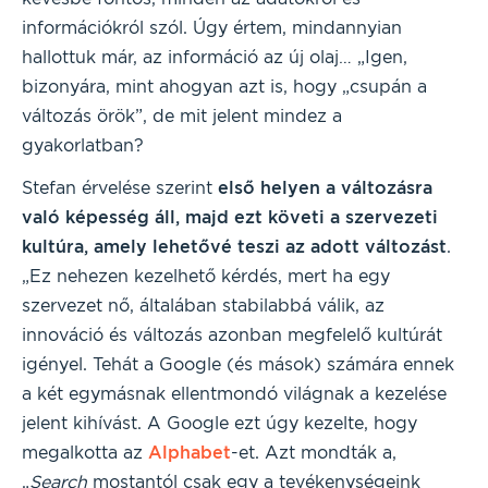
információkról szól. Úgy értem, mindannyian
hallottuk már, az információ az új olaj… „Igen,
bizonyára, mint ahogyan azt is, hogy „csupán a
változás örök”, de mit jelent mindez a
gyakorlatban?
Stefan érvelése szerint
első helyen a változásra
való képesség áll, majd ezt követi a szervezeti
kultúra, amely lehetővé teszi az adott változást
.
„Ez nehezen kezelhető kérdés, mert ha egy
szervezet nő, általában stabilabbá válik, az
innováció és változás azonban megfelelő kultúrát
igényel. Tehát a Google (és mások) számára ennek
a két egymásnak ellentmondó világnak a kezelése
jelent kihívást. A Google ezt úgy kezelte, hogy
megalkotta az
Alphabet
-et. Azt mondták a,
„
Search
mostantól csak egy a tevékenységeink