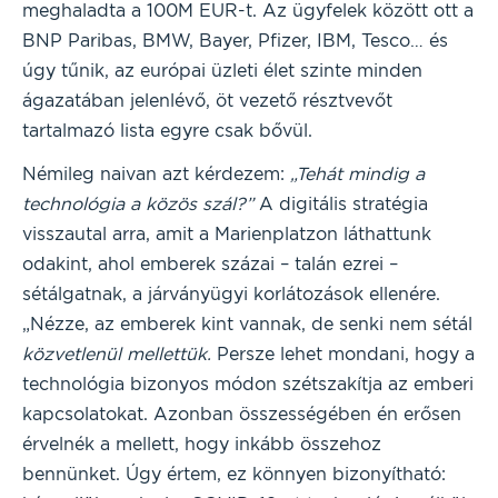
meghaladta a 100M EUR-t. Az ügyfelek között ott a
BNP Paribas, BMW, Bayer, Pfizer, IBM, Tesco… és
úgy tűnik, az európai üzleti élet szinte minden
ágazatában jelenlévő, öt vezető résztvevőt
tartalmazó lista egyre csak bővül.
Némileg naivan azt kérdezem:
„Tehát mindig a
technológia a közös szál?”
A digitális stratégia
visszautal arra, amit a Marienplatzon láthattunk
odakint, ahol emberek százai – talán ezrei –
sétálgatnak, a járványügyi korlátozások ellenére.
„Nézze, az emberek kint vannak, de senki nem sétál
közvetlenül mellettük.
Persze lehet mondani, hogy a
technológia bizonyos módon szétszakítja az emberi
kapcsolatokat. Azonban összességében én erősen
érvelnék a mellett, hogy inkább összehoz
bennünket. Úgy értem, ez könnyen bizonyítható: