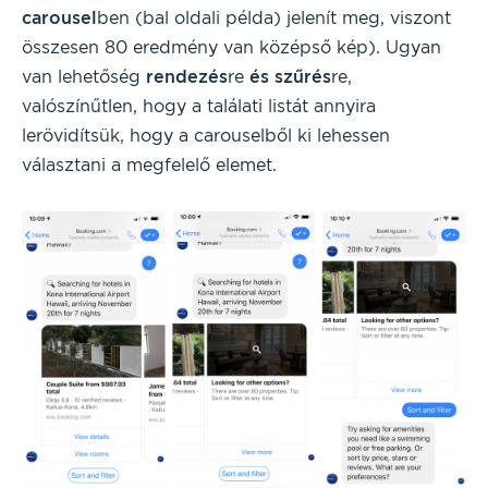
carousel
ben (bal oldali példa) jelenít meg, viszont
összesen 80 eredmény van középső kép). Ugyan
van lehetőség
rendezés
re
és szűrés
re,
valószínűtlen, hogy a találati listát annyira
lerövidítsük, hogy a carouselből ki lehessen
választani a megfelelő elemet.