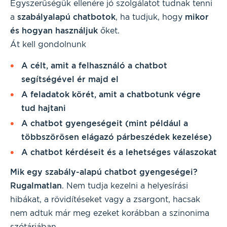
Egyszerűségük ellenére jó szolgálatot tudnak tenni
a
szabályalapú chatbotok
, ha tudjuk, hogy
mikor
és hogyan használjuk
őket.
Át kell gondolnunk
A célt, amit a felhasználó a chatbot
segítségével ér majd el
A feladatok körét, amit a chatbotunk végre
tud hajtani
A chatbot gyengeségeit (mint például a
többszörösen elágazó párbeszédek kezelése)
A chatbot kérdéseit és a lehetséges válaszokat
Mik egy szabály-alapú chatbot gyengeségei?
Rugalmatlan
. Nem tudja kezelni a helyesírási
hibákat, a rövidítéseket vagy a zsargont, hacsak
nem adtuk már meg ezeket korábban a szinonima
szótárjában.