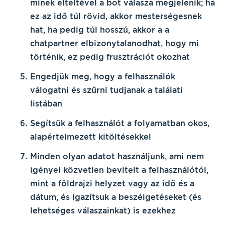
minek elteltével a bot válasza megjelenik; ha
ez az idő
túl rövid
, akkor
mesterségesnek
hat
, ha pedig
túl hosszú
, akkor a a
chatpartner elbizonytalanodhat
, hogy mi
történik, ez pedig
frusztrációt okozhat
Engedjük meg, hogy a felhasználók
válogatni
és
szűrni
tudjanak a
találati
listában
Segítsük a felhasználót a folyamatban okos,
alapértelmezett kitöltésekkel
Minden olyan adatot használjunk
, ami
nem
igényel közvetlen bevitelt
a felhasználótól,
mint a földrajzi helyzet vagy az idő és a
dátum, és igazítsuk a beszélgetéseket (és
lehetséges válaszainkat) is ezekhez