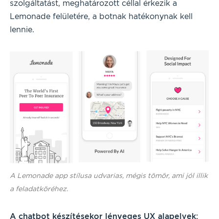
szolgáltatást, meghatározott céllal érkezik a
Lemonade felületére, a botnak hatékonynak kell
lennie.
A Lemonade app stílusa udvarias, mégis tömör, ami jól illik
a feladatköréhez.
A chatbot készítésekor lényeges UX alapelvek: