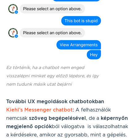
Ez történik, ha a chatbot nem enged
visszalépni minket egy előző lépésre, és így
nem tudunk másik utat bejárni
További UX megoldások chatbotokban
Kiehl’s Messenger chatbot
:
A felhasználók
nemcsak
szöveg begépelésével
, de a
képernyőn
megjelenő opciók
ból válogatva is válaszolhatnak
a kérdésekre, amikor az gyorsabb, mint a gépelés.