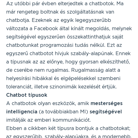
Az utóbbi pár évben elterjedtek a chatbotok. Ma
már rengeteg boltnak és szolgáltatásnak van
chatbotja. Ezeknek az egyik legegyszerűbb
változata a Facebook által kínált megoldás, melynek
segítségével egyszerűen összekattinthatjuk saját
chatbotunkat programozási tudás nélkül. Ezt az
egyszerű chatbotot hívjuk szabály-alapúnak. Ennek
a típusnak az az előnye, hogy gyorsan elkészíthető,
de cserébe nem rugalmas. Rugalmasság alatt a
helyesírási hibákkal és elgépelésekkel szembeni
toleranciát, illetve szinonimák kezelését értjük.
Chatbot típusok
A chatbotok olyan eszközök, amik
mesterséges
intelligencia
(a továbbiakban MI)
segítségével
imitálják az emberi kommunikációt.
Ebben a cikkben két típusra bontjuk a chatbotokat;
az egyszerűbb, szabály-alapúakra, és a modernebb,