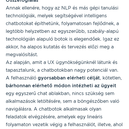
Összefoglalás
Annak ellenére, hogy az NLP és más gépi tanulási
technológiák, melyek segítségével intelligens
chatbotokat építhetünk, folyamatosan fejlődnek, a
legtöbb helyzetben az egyszerűbb, szabály-alapú
technológián alapuló botok is elegendőek. Igaz ez
akkor, ha alapos kutatás és tervezés előzi meg a
megvalósítást.
Az alapján, amit a UX ügynökségünknél látunk és
tapasztalunk, a chatbotokban nagy potenciál van.
A felhasználó
gyorsabban elérheti célját
, kötetlen,
bárhonnan elérhető módon intézheti az ügyeit
egy egyszerű chat ablakban, nincs szükség sem
alkalmazások letöltésére, sem a böngészőben való
navigálásra. A chatbotok alkalmasak olyan
feladatok elvégzésére, amelyek egy lineáris
folyamaton vezetik végig a felhasználót, illetve, ahol