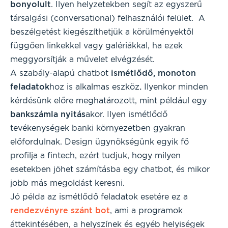
bonyolult
. Ilyen helyzetekben segít az egyszerű
társalgási (conversational) felhasználói felület. A
beszélgetést kiegészíthetjük a körülményektől
függően linkekkel vagy galériákkal, ha ezek
meggyorsítják a művelet elvégzését.
A szabály-alapú chatbot
ismétlődő, monoton
feladatok
hoz is alkalmas eszköz
.
Ilyenkor minden
kérdésünk előre meghatározott, mint például egy
bankszámla nyitás
akor. Ilyen ismétlődő
tevékenységek banki környezetben gyakran
előfordulnak. Design ügynökségünk egyik fő
profilja a fintech, ezért tudjuk, hogy milyen
esetekben jöhet számításba egy chatbot, és mikor
jobb más megoldást keresni.
Jó példa az ismétlődő feladatok esetére ez a
rendezvényre szánt bot
, ami a programok
áttekintésében, a helyszínek és egyéb helyiségek