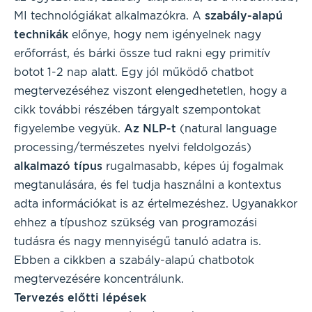
MI technológiákat alkalmazókra. A
szabály-alapú
technikák
előnye, hogy nem igényelnek nagy
erőforrást, és bárki össze tud rakni egy primitív
botot 1-2 nap alatt. Egy jól működő chatbot
megtervezéséhez viszont elengedhetetlen, hogy a
cikk további részében tárgyalt szempontokat
figyelembe vegyük.
Az NLP-t
(natural language
processing/természetes nyelvi feldolgozás)
alkalmazó típus
rugalmasabb, képes új fogalmak
megtanulására, és fel tudja használni a kontextus
adta információkat is az értelmezéshez. Ugyanakkor
ehhez a típushoz szükség van programozási
tudásra és nagy mennyiségű tanuló adatra is.
Ebben a cikkben a szabály-alapú chatbotok
megtervezésére koncentrálunk.
Tervezés előtti lépések