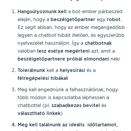
Hangsúlyoznunk kell
a bot-ember párbeszéd
elején, hogy a
beszélgetőpartner
egy
robot
.
Ez segít abban, hogy az ember megengedőbb
legyen a chatbot hibáit illetően, és egyszerűbb
nyelvezetet használjon. Így a
chatbotnak
valóban
l
esz esélye megérteni
azt, amit a
beszélgetőpartnere próbál elmondani
neki
Tolerálnunk
kell a
helyesírási
és a
félregépelési
hibákat
Meg kell engednünk a felhasználónak, hogy
több módon is kapcsolatba léphessen a
chatbottal (pl.
szabadkezes bevitel
és
választható
linkek
)
Meg kell találnunk az ideális időtartamot,