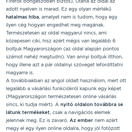
Firefox böngészőben biztos). Utána az oldal az
adott nyelven is marad. Ez egy olyan mértékű
hatalmas hiba
, amelyet nem is tudom, hogy egy
ilyen cég hogyan engedhet meg magának.
Természetesen az oldal magyarul nincs, ami
közepesen ciki, hisz azért mégis van legalább 6
boltjuk Magyarországon (az oldal alapján pontos
számot nehéz megtudni). Van annyi boltjuk itthon,
hogy illene azt a pár oldalnyi szöveget lefordíttatni
magyarra is.
A továbbiakban az angol oldalt használom, mert ott
legalább a vásárlási funkciókról kapunk egy képet
(Magyarországon természetesen online vásárlás
sincs, ki tudja miért). A
nyitó oldalon továbbra se
látunk termékeket
, csak a navigációs elemek
jelennek meg. Ez is zavaró.
Az ember
nem azért
megy el egy ilyen online oldalra, hogy jól fotózott