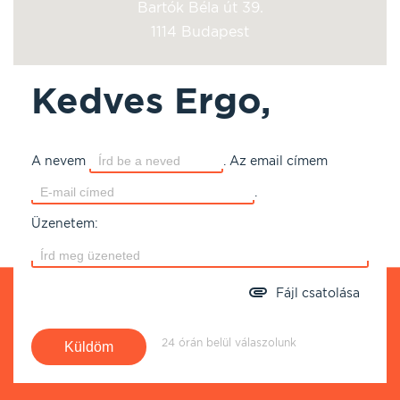
Bartók Béla út 39.
1114 Budapest
Kedves Ergo,
A nevem
.
Az email címem
.
Üzenetem:
Fájl csatolása
24 órán belül válaszolunk