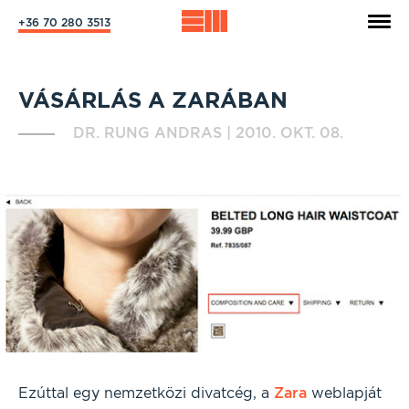
+36 70 280 3513
VÁSÁRLÁS A ZARÁBAN
DR. RUNG ANDRAS
|
2010. OKT. 08.
Ezúttal egy nemzetközi divatcég, a
Zara
weblapját