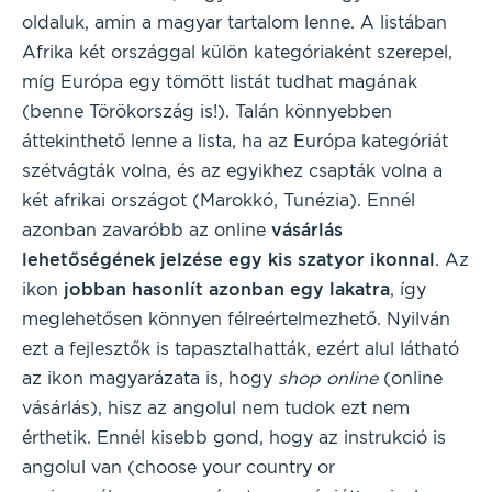
oldaluk, amin a magyar tartalom lenne. A listában
Afrika két országgal külön kategóriaként szerepel,
míg Európa egy tömött listát tudhat magának
(benne Törökország is!). Talán könnyebben
áttekinthető lenne a lista, ha az Európa kategóriát
szétvágták volna, és az egyikhez csapták volna a
két afrikai országot (Marokkó, Tunézia). Ennél
azonban zavaróbb az online
vásárlás
lehetőségének jelzése egy kis szatyor ikonnal
. Az
ikon
jobban hasonlít azonban egy lakatra
, így
meglehetősen könnyen félreértelmezhető. Nyilván
ezt a fejlesztők is tapasztalhatták, ezért alul látható
az ikon magyarázata is, hogy
shop online
(online
vásárlás), hisz az angolul nem tudok ezt nem
érthetik. Ennél kisebb gond, hogy az instrukció is
angolul van (choose your country or