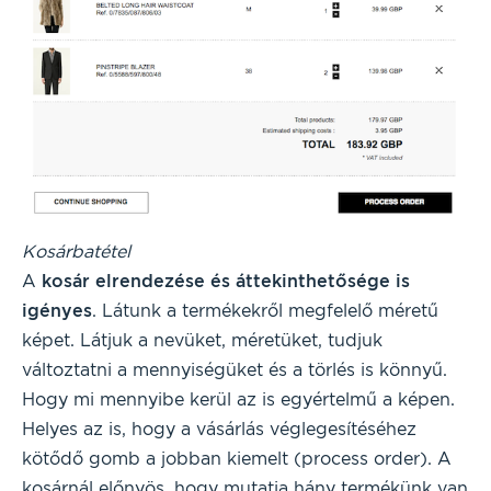
Kosárbatétel
A
kosár elrendezése és áttekinthetősége is
igényes
. Látunk a termékekről megfelelő méretű
képet. Látjuk a nevüket, méretüket, tudjuk
változtatni a mennyiségüket és a törlés is könnyű.
Hogy mi mennyibe kerül az is egyértelmű a képen.
Helyes az is, hogy a vásárlás véglegesítéséhez
kötődő gomb a jobban kiemelt (process order). A
kosárnál előnyös, hogy mutatja hány termékünk van