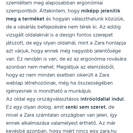
szemléltem meg alaposabban ergonómiai
szempontból. Áttekintem, hogy
miképp jelenítik
meg a terméket
és hogyan választhatunk közülük,
de a vásárlás befejezésére nem térek ki. Az eddig
vizsgált oldalaknál is a design fontos szerepet
játszott, de egy olyan oldalnál, mint a Zara honlapja
azt várjuk, hogy ennek még nagyobb jelentősége
van. Ez rendjén is van, de ez az ergonómia rovására
azonban nem mehet. Meglátjuk az elemzésből,
hogy ez nem minden esetben sikerült a Zara
weblap létrehozóinak, még ha összességében
igényesnek is mondható a munkájuk.
Az oldal egy országválasztásos
intróoldallal
indul
.
Ez egy olyan dolog, amit
senki sem szeret
, de
mivel a Zara számtalan országban van jelen, így
ennek alkalmazása valamelyest érthető. Az már
kevésbé azonban, hogy miért nincs egy zara.hu