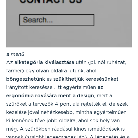
a menü
Az
alkategória kiválasztása
után (pl. női ruházat,
farmer) egy olyan oldalra jutunk, ahol
böngészhetünk
és
szűkíthetjük keresésünket
irányított kereséssel. Itt egyértelműen
az
ergonómia rovására ment a design
, mert a
szűrőket a tervezők 4 pont alá rejtették el, de ezek
kezelése jóval nehézkesebb, mintha egyértelműen
ki lennének téve jobb oldalra, ahol sok hely van
még. A szűrőkben ráadásul kínos ismétlődések is
vannak (sraight leg=egyenes láb). A lépegetés és a