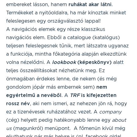
embereket lásson, hanem
ruhákat akar látni
.
Termékeket a nyitóoldalra, ha már kínoztak minket
feleslegesen egy országválasztó lappal!
A navigációs elemek egy része klasszikus
navigációs elem. Ebből a catalogue (katalógus)
teljesen feleslegesnek tűnik, mert látszatra ugyanaz
a funkciója, mintha főkategória alapján elkezdtünk
volna nézelődni. A
lookbook
(képeskönyv)
alatt
teljes összeállításokat nézhetünk meg. Ez
önmagában érdekes lenne, de nekem (és még
gondolom jópár más embernek sem)
nem
egyértelmű a nevéből
. A
TRF
is kifejezetten
rossz név
, aki nem ismeri, az nehezen jön rá, hogy
ez a tizenévesek ruházatához vezet. A
company
(cég) helyett pedig hatékonyabb lenne egy
about
us
(magunkról) menüpont. A főmenün kívül még
eljuthatunk pár más helyre is (pl. facebook oldal,