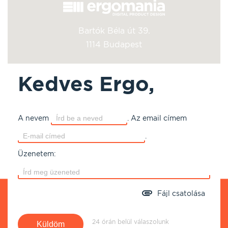
Bartók Béla út 39.
1114 Budapest
Kedves Ergo,
A nevem
.
Az email címem
.
Üzenetem:
Fájl csatolása
24 órán belül válaszolunk