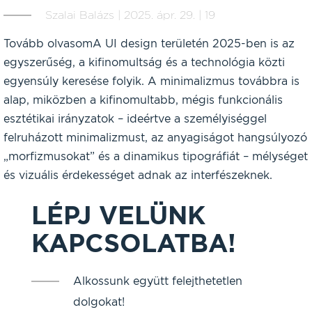
Szalai Balázs | 2025. ápr. 29. | 19
Tovább olvasomA UI design területén 2025-ben is az
egyszerűség, a kifinomultság és a technológia közti
egyensúly keresése folyik. A minimalizmus továbbra is
alap, miközben a kifinomultabb, mégis funkcionális
esztétikai irányzatok – ideértve a személyiséggel
felruházott minimalizmust, az anyagiságot hangsúlyozó
„morfizmusokat” és a dinamikus tipográfiát – mélységet
és vizuális érdekességet adnak az interfészeknek.
LÉPJ VELÜNK
KAPCSOLATBA!
Alkossunk együtt felejthetetlen
dolgokat!