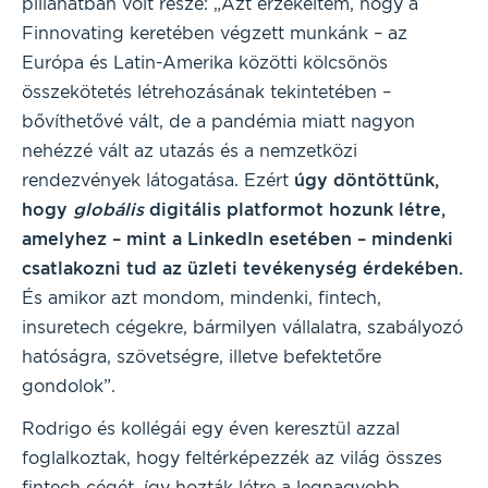
pillanatban volt része: „Azt érzékeltem, hogy a
Finnovating keretében végzett munkánk – az
Európa és Latin-Amerika közötti kölcsönös
összekötetés létrehozásának tekintetében –
bővíthetővé vált, de a pandémia miatt nagyon
nehézzé vált az utazás és a nemzetközi
rendezvények látogatása. Ezért
úgy döntöttünk,
hogy
globális
digitális platformot hozunk létre,
amelyhez – mint a LinkedIn esetében – mindenki
csatlakozni tud az üzleti tevékenység érdekében.
És amikor azt mondom, mindenki, fintech,
insuretech cégekre, bármilyen vállalatra, szabályozó
hatóságra, szövetségre, illetve befektetőre
gondolok”.
Rodrigo és kollégái egy éven keresztül azzal
foglalkoztak, hogy feltérképezzék az világ összes
fintech cégét, így hozták létre a legnagyobb