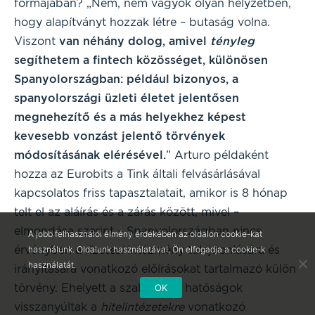
formájában? „Nem, nem vagyok olyan helyzetben,
hogy alapítványt hozzak létre – butaság volna.
Viszont
van néhány dolog, amivel
tényleg
segíthetem a fintech közösséget, különösen
Spanyolországban: például bizonyos, a
spanyolországi üzleti életet jelentősen
megnehezítő és a más helyekhez képest
kevesebb vonzást jelentő törvények
módosításának elérésével.
” Arturo példaként
hozza az Eurobits a Tink általi felvásárlásával
kapcsolatos friss tapasztalatait, amikor is 8 hónap
telt el az aláírás és a zárás között, mivel –
elmondása szerint – Spanyolországban nincs
A jobb felhasználói élmény érdekében az oldalon cookie-kat
érvényben a
fizetési
intézmény tulajdonlására és
használunk. Oldalunk használatával, Ön elfogadja a cookie-k
használatát.
irányítására vonatkozó előírásokat tartalmazó külön
törvény. Ehelyett a szabályozó hatóságok
OK
visszanyúltak a
hitelintézetekre
vonatkozó