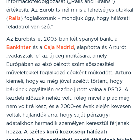
információfeldolgozását („Rails and Brains”)
értékesíti. Az Eurobits-nél mi is a lehetséges utakkal
(
Rails
) foglalkozunk – mondjuk úgy, hogy hálózati
feladatról van szó.”
Az Eurobits-et 2003-ban két spanyol bank, a
Bankinter
és a
Caja Madrid
, alapította és Arturót
„vadászták le” az új cég indítására, amely
Európában az első célzott számlaösszesítési
műveletekkel foglalkozó cégként működött. Arturo
kiemeli, hogy ez még jóval azelőtt történt, hogy
bárkinek egyáltalán eszébe jutott volna a PSD2. A
kezdeti időszak nehéz volt, főleg mivel a piac még
nem volt rá kész, és a 2000-es évek elején kevesen
voltak hajlandók arra, hogy saját pénzügyi
adataikhoz harmadik személyen keresztül férjenek
hozzá.
A széles körű közösségi hálózati