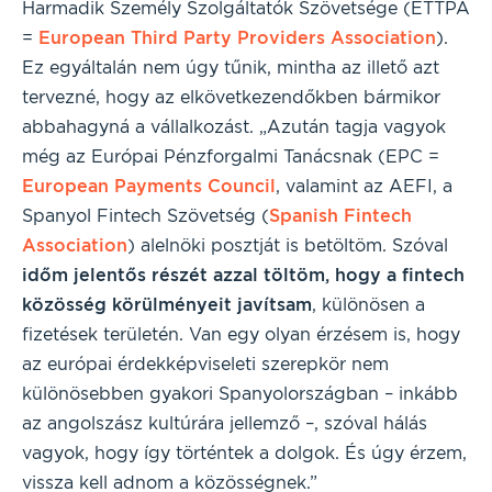
Harmadik Személy Szolgáltatók Szövetsége (ETTPA
=
European Third Party Providers Association
).
Ez egyáltalán nem úgy tűnik, mintha az illető azt
tervezné, hogy az elkövetkezendőkben bármikor
abbahagyná a vállalkozást. „Azután tagja vagyok
még az Európai Pénzforgalmi Tanácsnak (EPC =
European Payments Council
, valamint az AEFI, a
Spanyol Fintech Szövetség (
Spanish Fintech
Association
) alelnöki posztját is betöltöm. Szóval
időm jelentős részét
azzal töltöm, hogy a fintech
közösség körülményeit javítsam
, különösen a
fizetések területén. Van egy olyan érzésem is, hogy
az európai érdekképviseleti szerepkör nem
különösebben gyakori Spanyolországban – inkább
az angolszász kultúrára jellemző –, szóval hálás
vagyok, hogy így történtek a dolgok. És úgy érzem,
vissza kell adnom a közösségnek.”