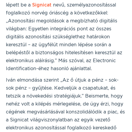
lépett be a
Signicat
nevű, személyazonosítással
foglalkozó norvég óriáscég a következőkkel:
„Azonosítási megoldások a megbízható digitális
világban: Egyetlen integrációs pont az összes
digitális azonosítási szükséglethez határokon
keresztül – az ügyfélút minden lépése során a
belépéstől a biztonságos hitelesítésen keresztül az
elektronikus aláírásig.” Más szóval, az Electronic
Identification-éhez hasonló ajánlattal.
Iván elmondása szerint „Az ő útjuk a pénz – sok-
sok pénz – gyűjtése. Kedveljük a csapatukat, és
tetszik a növekedési stratégiájuk.” Beismerte, hogy
nehéz volt a kilépés mérlegelése, de úgy érzi, hogy
cégének megvásárlásával konszolidálódik a piac, és
a Signicat világviszonylatban az egyik vezető
elektronikus azonosítással foglalkozó kereskedő