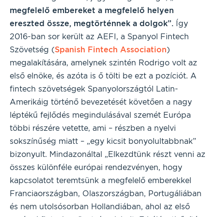
megfelelő embereket a megfelelő helyen
ereszted össze, megtörténnek a dolgok”.
Így
2016-ban sor került az AEFI, a Spanyol Fintech
Szövetség (
Spanish Fintech Association
)
megalakítására, amelynek szintén Rodrigo volt az
első elnöke, és azóta is ő tölti be ezt a pozíciót. A
fintech szövetségek Spanyolországtól Latin-
Amerikáig történő bevezetését követően a nagy
léptékű fejlődés megindulásával szemét Európa
többi részére vetette, ami – részben a nyelvi
sokszínűség miatt – „egy kicsit bonyolultabbnak”
bizonyult. Mindazonáltal „Elkezdtünk részt venni az
összes különféle európai rendezvényen, hogy
kapcsolatot teremtsünk a megfelelő emberekkel
Franciaországban, Olaszországban, Portugáliában
és nem utolsósorban Hollandiában, ahol az első