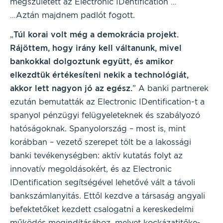
megszületett az Electronic IDentification …
…Aztán majdnem padlót fogott.
„
Túl korai volt még a demokrácia projekt.
Rájöttem, hogy irány kell váltanunk, mivel
bankokkal dolgoztunk együtt, és amikor
elkezdtük értékesíteni nekik a technológiát,
akkor lett nagyon jó az egész.
” A banki partnerek
ezután bemutatták az Electronic IDentification-t a
spanyol pénzügyi felügyeleteknek és szabályozó
hatóságoknak. Spanyolország – most is, mint
korábban – vezető szerepet tölt be a lakossági
banki tevékenységben: aktív kutatás folyt az
innovatív megoldásokért, és az Electronic
IDentification segítségével lehetővé vált a távoli
bankszámlanyitás. Ettől kezdve a társaság angyali
befektetőket kezdett csalogatni a kereskedelmi
működés megindításához, melyet kockázatitőke-