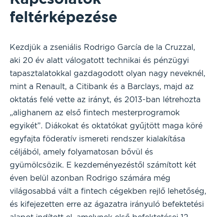
feltérképezése
Kezdjük a zseniális Rodrigo García de la Cruzzal,
aki 20 év alatt válogatott technikai és pénzügyi
tapasztalatokkal gazdagodott olyan nagy neveknél,
mint a Renault, a Citibank és a Barclays, majd az
oktatás felé vette az irányt, és 2013-ban létrehozta
„alighanem az első fintech mesterprogramok
egyikét”. Diákokat és oktatókat gyűjtött maga köré
egyfajta föderatív ismereti rendszer kialakítása
céljából, amely folyamatosan bővül és
gyümölcsözik. E kezdeményezéstől számított két
éven belül azonban Rodrigo számára még
világosabbá vált a fintech cégekben rejlő lehetőség,
és kifejezetten erre az ágazatra irányuló befektetési