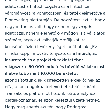
adatbázist a fintech cégekre és a fintech cím
várományosaira vonatkozóan, és tették elérhetővé a
Finnovating platformján. De hozzáteszi azt is, hogy
nagyon fontos volt, hogy ez nem egy
magán
adatbázis, hanem elérhető oly módon is a vállalatok
számára, hogy aktiválhatják profiljukat, és
kölcsönös üzleti tevékenységet indíthatnak. „Ez
mindenképp innovatív tényező, és
a fintech, az
insuretech és a projektek tekintetében
világszerte 50.000 induló és bővülő vállalkozást,
illetve több mint 10.000 befektetőt
azonosítottunk,
akik kifejezetten érdeklődnek az
effajta társaságokba történő befektetések iránt.
Tranzakciós platformot hozunk létre, amelyhez
csatlakozhatnak, és azon keresztül üzletelhetnek.”
Nagy meglepetés ezután, hogy Rodrigóra