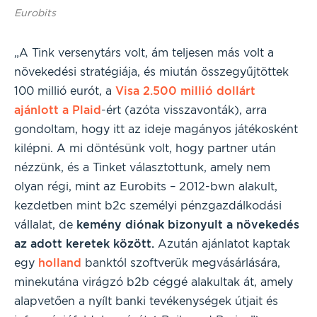
Eurobits
„A Tink versenytárs volt, ám teljesen más volt a
növekedési stratégiája, és miután összegyűjtöttek
100 millió eurót, a
Visa 2.500 millió dollárt
ajánlott a Plaid
-ért (azóta visszavonták), arra
gondoltam, hogy itt az ideje magányos játékosként
kilépni. A mi döntésünk volt, hogy partner után
nézzünk, és a Tinket választottunk, amely nem
olyan régi, mint az Eurobits – 2012-bwn alakult,
kezdetben mint b2c személyi pénzgazdálkodási
vállalat, de
kemény diónak bizonyult a növekedés
az adott keretek között.
Azután ajánlatot kaptak
egy
holland
banktól szoftverük megvásárlására,
minekutána virágzó b2b céggé alakultak át, amely
alapvetően a nyílt banki tevékenységek útjait és