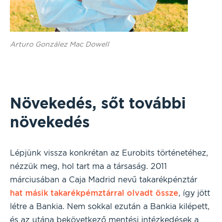
Arturo González Mac Dowell
Növekedés, sőt további
növekedés
Lépjünk vissza konkrétan az Eurobits történetéhez,
nézzük meg, hol tart ma a társaság. 2011
márciusában a Caja Madrid nevű takarékpénztár
hat másik takarékpémztárral olvadt össze
, így jött
létre a Bankia. Nem sokkal ezután a Bankia kilépett,
és az utána bekövetkező mentési intézkedések a