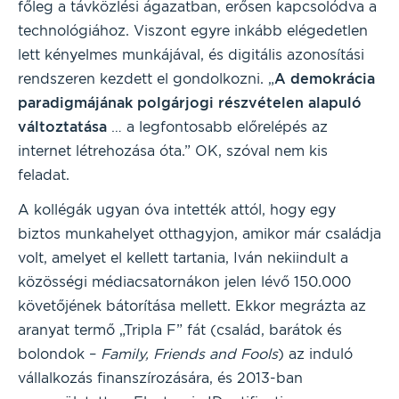
főleg a távközlési ágazatban, erősen kapcsolódva a
technológiához. Viszont egyre inkább elégedetlen
lett kényelmes munkájával, és digitális azonosítási
rendszeren kezdett el gondolkozni. „
A demokrácia
paradigmájának polgárjogi részvételen alapuló
változtatása
… a legfontosabb előrelépés az
internet létrehozása óta.” OK, szóval nem kis
feladat.
A kollégák ugyan óva intették attól, hogy egy
biztos munkahelyet otthagyjon, amikor már családja
volt, amelyet el kellett tartania, Iván nekiindult a
közösségi médiacsatornákon jelen lévő 150.000
követőjének bátorítása mellett. Ekkor megrázta az
aranyat termő „Tripla F” fát (család, barátok és
bolondok –
Family, Friends and Fools
) az induló
vállalkozás finanszírozására, és 2013-ban