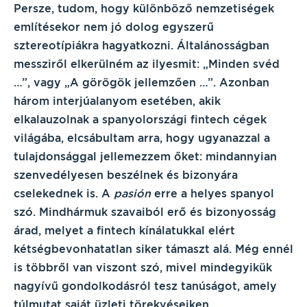
Persze, tudom, hogy különböző nemzetiségek
említésekor nem jó dolog egyszerű
sztereotípiákra hagyatkozni. Általánosságban
messziről elkerülném az ilyesmit: „Minden svéd
…”, vagy „A görögök jellemzően …”. Azonban
három interjúalanyom esetében, akik
elkalauzolnak a spanyolországi fintech cégek
világába, elcsábultam arra, hogy ugyanazzal a
tulajdonsággal jellemezzem őket: mindannyian
szenvedélyesen beszélnek és bizonyára
cselekednek is. A
pasión
erre a helyes spanyol
szó. Mindhármuk szavaiból erő és bizonyosság
árad, melyet a fintech kínálatukkal elért
kétségbevonhatatlan siker támaszt alá. Még ennél
is többről van viszont szó, mivel mindegyikük
nagyívű gondolkodásról tesz tanúságot, amely
túlmutat saját üzleti törekvéseiken.