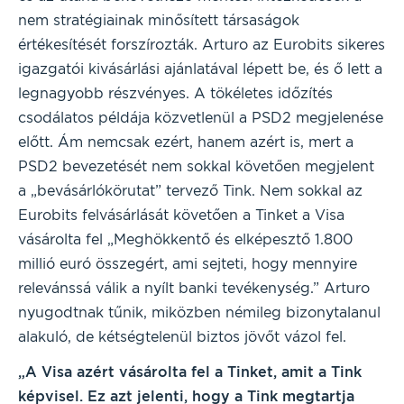
nem stratégiainak minősített társaságok
értékesítését forszírozták. Arturo az Eurobits sikeres
igazgatói kivásárlási ajánlatával lépett be, és ő lett a
legnagyobb részvényes. A tökéletes időzítés
csodálatos példája közvetlenül a PSD2 megjelenése
előtt. Ám nemcsak ezért, hanem azért is, mert a
PSD2 bevezetését nem sokkal követően megjelent
a „bevásárlókörutat” tervező Tink. Nem sokkal az
Eurobits felvásárlását követően a Tinket a Visa
vásárolta fel „Meghökkentő és elképesztő 1.800
millió euró összegért, ami sejteti, hogy mennyire
relevánssá válik a nyílt banki tevékenység.” Arturo
nyugodtnak tűnik, miközben némileg bizonytalanul
alakuló, de kétségtelenül biztos jövőt vázol fel.
„A Visa azért vásárolta fel a Tinket, amit a Tink
képvisel. Ez azt jelenti, hogy a Tink megtartja