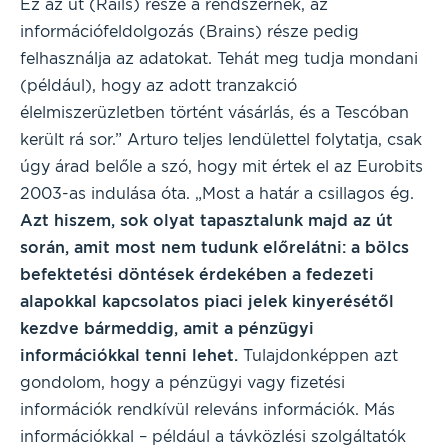
Ez az út (Rails) része a rendszernek, az
információfeldolgozás (Brains) része pedig
felhasználja az adatokat. Tehát meg tudja mondani
(például), hogy az adott tranzakció
élelmiszerüzletben történt vásárlás, és a Tescóban
került rá sor.” Arturo teljes lendülettel folytatja, csak
úgy árad belőle a szó, hogy mit értek el az Eurobits
2003-as indulása óta. „Most a határ a csillagos ég.
Azt hiszem, sok olyat tapasztalunk majd az út
során, amit most nem tudunk előrelátni: a bölcs
befektetési döntések érdekében a fedezeti
alapokkal kapcsolatos piaci jelek kinyerésétől
kezdve bármeddig, amit a pénzügyi
információkkal tenni lehet.
Tulajdonképpen azt
gondolom, hogy a pénzügyi vagy fizetési
információk rendkívül releváns információk. Más
információkkal – például a távközlési szolgáltatók