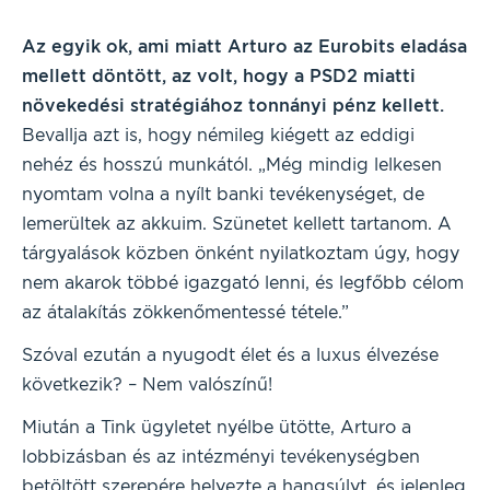
Az egyik ok, ami miatt Arturo az Eurobits eladása
mellett döntött, az volt, hogy a PSD2 miatti
növekedési stratégiához tonnányi pénz kellett.
Bevallja azt is, hogy némileg kiégett az eddigi
nehéz és hosszú munkától. „Még mindig lelkesen
nyomtam volna a nyílt banki tevékenységet, de
lemerültek az akkuim. Szünetet kellett tartanom. A
tárgyalások közben önként nyilatkoztam úgy, hogy
nem akarok többé igazgató lenni, és legfőbb célom
az átalakítás zökkenőmentessé tétele.”
Szóval ezután a nyugodt élet és a luxus élvezése
következik? – Nem valószínű!
Miután a Tink ügyletet nyélbe ütötte, Arturo a
lobbizásban és az intézményi tevékenységben
betöltött szerepére helyezte a hangsúlyt, és jelenleg