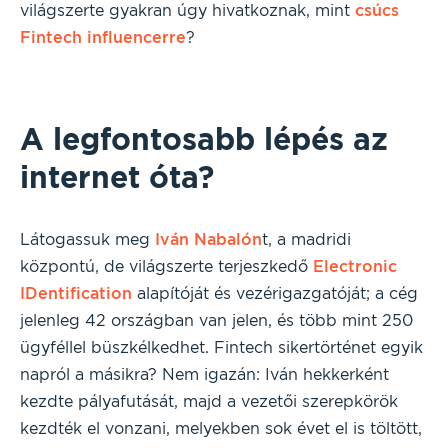
világszerte gyakran úgy hivatkoznak, mint
csúcs
Fintech influencerre
?
A legfontosabb lépés az
internet óta?
Látogassuk meg
Iván Nabalón
t, a madridi
központú, de világszerte terjeszkedő
Electronic
IDentification
alapítóját és vezérigazgatóját; a cég
jelenleg 42 országban van jelen, és több mint 250
ügyféllel büszkélkedhet. Fintech sikertörténet egyik
napról a másikra? Nem igazán: Iván hekkerként
kezdte pályafutását, majd a vezetői szerepkörök
kezdték el vonzani, melyekben sok évet el is töltött,