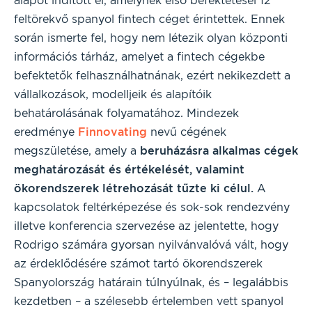
alapot indított el, amelynek első befektetései 12
feltörekvő spanyol fintech céget érintettek. Ennek
során ismerte fel, hogy nem létezik olyan központi
információs tárház, amelyet a fintech cégekbe
befektetők felhasználhatnának, ezért nekikezdett a
vállalkozások, modelljeik és alapítóik
behatárolásának folyamatához. Mindezek
eredménye
Finnovating
nevű cégének
megszületése, amely a
beruházásra alkalmas cégek
meghatározását és értékelését, valamint
ökorendszerek létrehozását tűzte ki célul.
A
kapcsolatok feltérképezése és sok-sok rendezvény
illetve konferencia szervezése az jelentette, hogy
Rodrigo számára gyorsan nyilvánvalóvá vált, hogy
az érdeklődésére számot tartó ökorendszerek
Spanyolország határain túlnyúlnak, és – legalábbis
kezdetben – a szélesebb értelemben vett spanyol