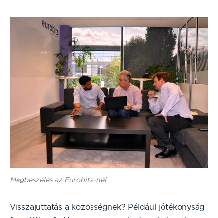
Megbeszélés az Eurobits-nél
Visszajuttatás a közösségnek? Például jótékonyság