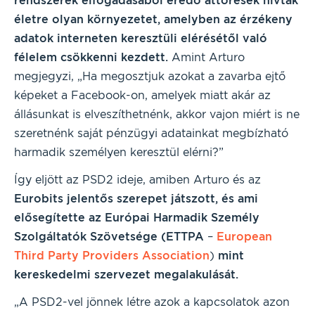
rendszerek elfogadásából eredő áttörések hívtak
életre olyan környezetet, amelyben az érzékeny
adatok interneten keresztüli elérésétől való
félelem csökkenni kezdett.
Amint Arturo
megjegyzi, „Ha megosztjuk azokat a zavarba ejtő
képeket a Facebook-on, amelyek miatt akár az
állásunkat is elveszíthetnénk, akkor vajon miért is ne
szeretnénk saját pénzügyi adatainkat megbízható
harmadik személyen keresztül elérni?”
Így eljött az PSD2 ideje, amiben Arturo és az
Eurobits jelentős szerepet játszott, és ami
elősegítette az Európai Harmadik Személy
Szolgáltatók Szövetsége (ETTPA
–
European
Third Party Providers Association
)
mint
kereskedelmi szervezet
megalakulását.
„A PSD2-vel jönnek létre azok a kapcsolatok azon