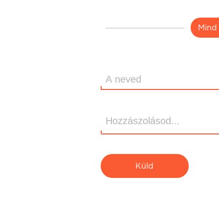
Mind
Küld