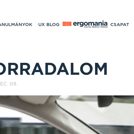
TANULMÁNYOK
UX BLOG
CSAPAT
ORRADALOM
EC. 09.