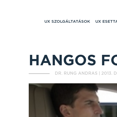
UX SZOLGÁLTATÁSOK
UX ESET
HANGOS F
DR. RUNG ANDRAS
|
2013. D