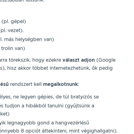
 (pl. gépel)
pl. vezet).
pl. más helységben van)
 trolin van)
rra törekszik, hogy ezekre
választ
adjon
(Google
és), hisz akkor többet internetezhetünk, ők pedig
lésű
rendszert kell
megalkotnunk
:
yes, ne legyen gépies, de túl bratyizós se
s tudjon a hibákból tanulni (gyűjtsünk a
eket)
gyik legnagyobb gond a hangvezérlésű
nnyebb 8 opciót áttekinteni, mint végighallgatni).