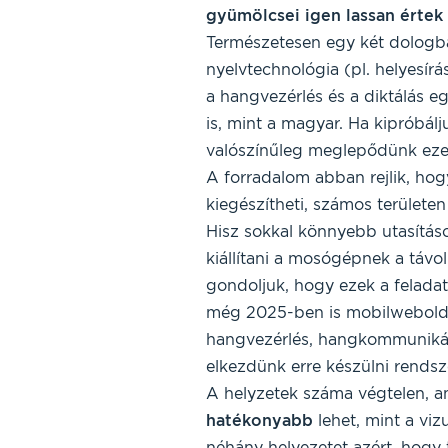
gyümölcsei igen lassan értek
Természetesen egy két dologba
nyelvtechnológia (pl. helyesírá
a hangvezérlés és a diktálás e
is, mint a magyar. Ha kipróbá
valószínűleg meglepődünk ez
A forradalom abban rejlik, ho
kiegészítheti, számos területe
Hisz sokkal könnyebb utasítá
kiállítani a mosógépnek a távo
gondoljuk, hogy ezek a feladato
még 2025-ben is mobilweboldal
hangvezérlés, hangkommuniká
elkezdünk erre készülni rendsz
A helyzetek száma végtelen, a
hatékonyabb
lehet, mint a vi
néhány helyezetet azért, hogy 