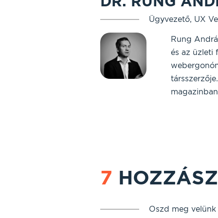
DR. RUNG AND
Ügyvezető, UX Ve
Rung András
és az üzleti
webergonómi
társszerzője
magazinban 
7
HOZZÁSZ
Oszd meg velünk