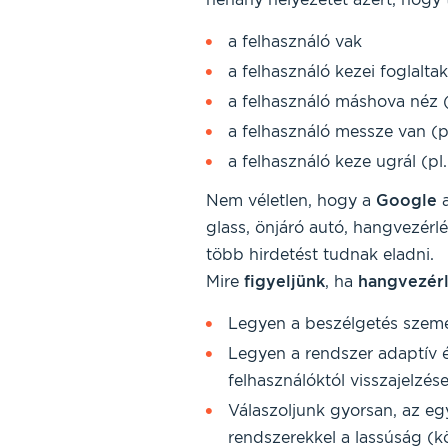
a felhasználó vak
a felhasználó kezei foglaltak
a felhasználó máshova néz (
a felhasználó messze van (
a felhasználó keze ugrál (pl.
Nem véletlen, hogy a
Google
a
glass, önjáró autó, hangvezérl
több hirdetést tudnak eladni.
Mire
figyeljünk
, ha
hangvezér
Legyen a beszélgetés személ
Legyen a rendszer adaptív é
felhasználóktól visszajelzés
Válaszoljunk gyorsan, az e
rendszerekkel a lassúság (kö