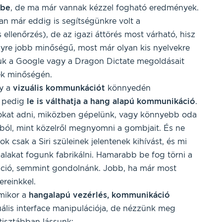
 be
, de ma már vannak kézzel fogható eredmények.
n már eddig is segítségünkre volt a
s ellenőrzés), de az igazi áttörés most várható, hisz
gyre jobb minőségű, most már olyan kis nyelvekre
ljuk a Google vagy a Dragon Dictate megoldásait
ek minőségén.
gy a
vizuális
kommunkációt
könnyedén
n pedig
le is válthatja a hang alapú kommunikáció
.
sokat adni, miközben gépelünk, vagy könnyebb oda
lból, mint közelről megnyomni a gombjait. És ne
k csak a Siri szüleinek jelentenek kihívást, és mi
akat fogunk fabrikálni. Hamarabb be fog törni a
ció, semmint gondolnánk. Jobb, ha már most
ereinkkel.
mikor a
hangalapú vezérlés, kommunikáció
zuális interface manipulációja, de nézzünk meg
tisztábban lássunk: