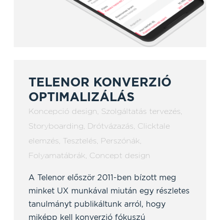
TELENOR KONVERZIÓ
OPTIMALIZÁLÁS
Koncepció design
,
Szolgáltatás tervezés
,
Storyboarding
,
Drótvázazás
,
Clicktale
elemzés
,
Tesztelés
,
Perszónák
,
Folyamatábrák
,
Concept design
A Telenor először 2011-ben bízott meg
minket UX munkával miután egy részletes
tanulmányt publikáltunk arról, hogy
miképp kell konverzió fókuszú