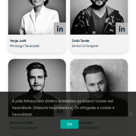
Varga Judit
Zelizi Tamás
Pénzügyi Tanácsadó
Senior UI Designer
A jobb felhasználói élmény érdekében az oldalon cookie-kat
használunk. Oldalunk használatával, Ön elfogadja a cookie-k
használatát.
Sztvorecz Milán
Drágus Ádám
OK
Senior UX Designer
Head of UI & Brand