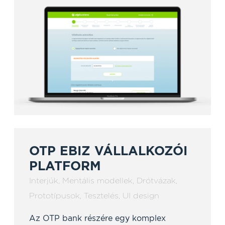
OTP EBIZ VÁLLALKOZÓI
PLATFORM
Interjúk
,
Mentális modellek
,
Drótvázak
,
Prototípusok
,
Tesztelés
,
UI design
Az OTP bank részére egy komplex