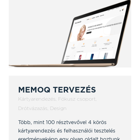
MEMOQ TERVEZÉS
Kártyarendezés
,
Fókusz csoport
,
Drótvázazás
,
Design
Több, mint 100 résztvevővel 4 körös
kártyarendezés és felhasználói tesztelés
eredményeképp egy olyan oldalt hoztunk