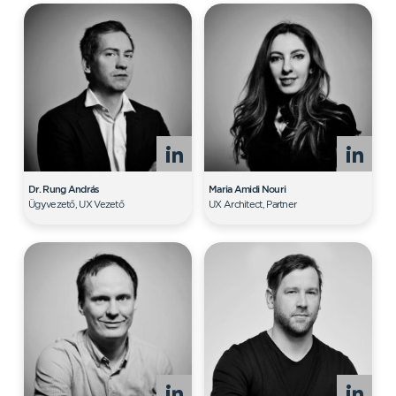
Dr. Rung András
Maria Amidi Nouri
Ügyvezető, UX Vezető
UX Architect, Partner