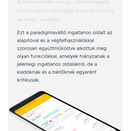
Business model canvas
,
,
Kártyarendezés
,
UX koncepció
,
Drótvázak
,
Papír prototípus
tesztelés
,
Tesztelés
Ezt a paradigmaváltó ingatlanos oldalt az
alapítóval és a végfelhasználókkal
szorosan együttműködve alkottuk meg
olyan funkciókkal, amelyek hiányzanak a
jelenlegi ingatlanos oldalakról, de a
kiadóknak és a bérlőknek egyaránt
kritikusak.