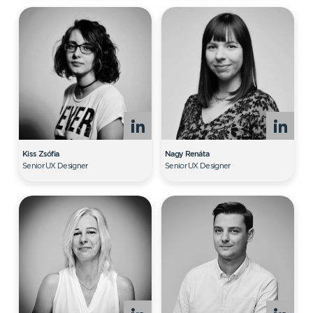
Kiss Zsófia
Nagy Renáta
Senior UX Designer
Senior UX Designer