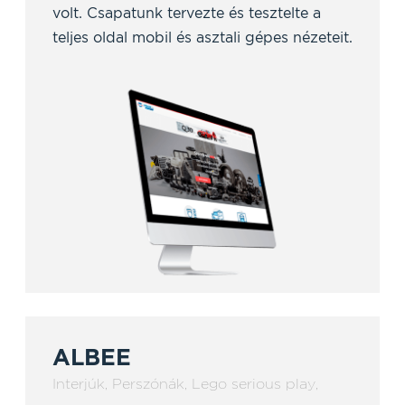
volt. Csapatunk tervezte és tesztelte a
teljes oldal mobil és asztali gépes nézeteit.
ALBEE
Interjúk
,
Perszónák
,
Lego serious play
,