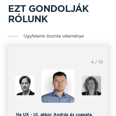
EZT GONDOLJÁK
RÓLUNK
Ügyfeleink őszinte véleménye
4 / 10
Ha UX - UI, akkor András és csapata.
Az 