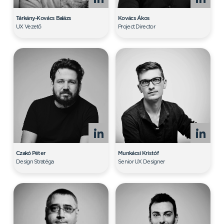
Tárkány-Kovács Balázs
Kovács Ákos
UX Vezető
Project Director
Czakó Péter
Munkácsi Kristóf
Design Stratéga
Senior UX Designer