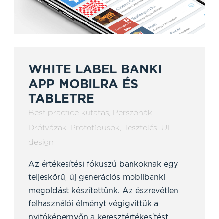
WHITE LABEL BANKI
APP MOBILRA ÉS
TABLETRE
Best practice kutatás
,
Perszónák
,
Drótvázak
,
Prototípusok
,
Tesztelés
,
UI
design
Az értékesítési fókuszú bankoknak egy
teljeskörű, új generációs mobilbanki
megoldást készítettünk. Az észrevétlen
felhasználói élményt végigvittük a
nyitóképernyőn a keresztértékesítést