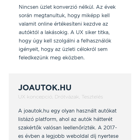
Nincsen üzlet konverzió nélkül. Az évek
során megtanultuk, hogy miképp kell
valamit online értékesíteni kezdve az
autóktól a lakásokig. A UX siker titka,
hogy úgy kell szolgálni a felhasználók
igényeit, hogy az üzleti célokról sem
feledkezünk meg eközben.
JOAUTOK.HU
UX koncepció
,
Drótvázak
,
Tesztelés
A joautok.hu egy olyan használt autókat
listázó platform, ahol az autók hátterét
szakértők valósan leellenőrízték. A 2017-
es évben a legjobb weboldal díj nyertese