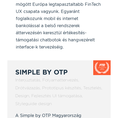
mögött Európa legtapasztaltabb FinTech
UX csapata vagyunk. Egyaránt
foglalkozunk mobil és internet
bankolással a belső rendszerek
áttervezésén keresztül értékesítés-
támogatási chatbotok és hangvezérelt
interface-k tervezéséig.
SIMPLE BY OTP
Interjúztatás
,
Folyamattervezés
,
Drótvázazás
,
Prototípus készítés
,
Tesztelés
,
Design
,
Fejlesztés UI támogatása
,
Styleguide design
A Simple by OTP Magyarország