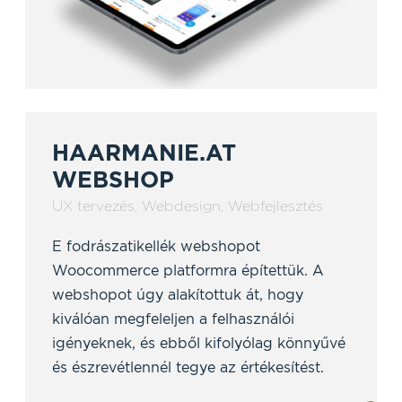
HAARMANIE.AT
WEBSHOP
UX tervezés
,
Webdesign
,
Webfejlesztés
E fodrászatikellék webshopot
Woocommerce platformra építettük. A
webshopot úgy alakítottuk át, hogy
kiválóan megfeleljen a felhasználói
igényeknek, és ebből kifolyólag könnyűvé
és észrevétlennél tegye az értékesítést.