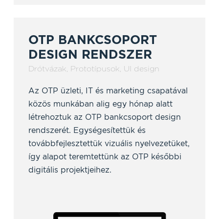
OTP BANKCSOPORT
DESIGN RENDSZER
Drótvázak
,
Prototípusok
,
UI design
Az OTP üzleti, IT és marketing csapatával
közös munkában alig egy hónap alatt
létrehoztuk az OTP bankcsoport design
rendszerét. Egységesítettük és
továbbfejlesztettük vizuális nyelvezetüket,
így alapot teremtettünk az OTP későbbi
digitális projektjeihez.