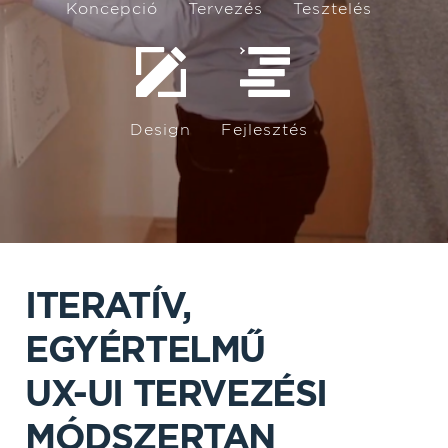
Koncepció
Tervezés
Tesztelés
Vagy egyszerűen csak hívj fel minket!
+36 70 280 3513
Design
Fejlesztés
ITERATÍV,
EGYÉRTELMŰ
UX-UI TERVEZÉSI
MÓDSZERTAN