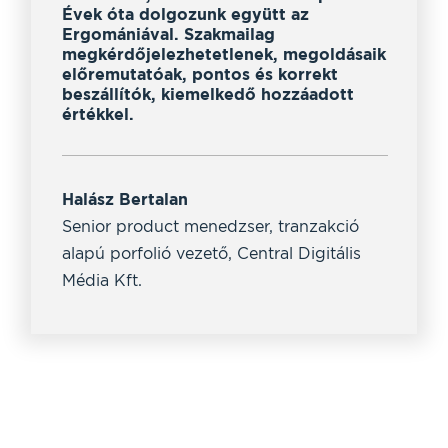
Évek óta dolgozunk együtt az
rug
llt,
Ergomániával. Szakmailag
kom
sek
megkérdőjelezhetetlenek, megoldásaik
has
előremutatóak, pontos és korrekt
bel
beszállítók, kiemelkedő hozzáadott
értékkel.
Pet
a R
Halász Bertalan
Senior product menedzser, tranzakció
alapú porfolió vezető, Central Digitális
Média Kft.