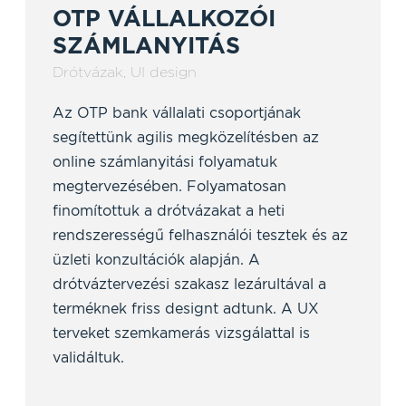
OTP VÁLLALKOZÓI
SZÁMLANYITÁS
Drótvázak
,
UI design
Az OTP bank vállalati csoportjának
segítettünk agilis megközelítésben az
online számlanyitási folyamatuk
megtervezésében. Folyamatosan
finomítottuk a drótvázakat a heti
rendszerességű felhasználói tesztek és az
üzleti konzultációk alapján. A
drótváztervezési szakasz lezárultával a
terméknek friss designt adtunk. A UX
terveket szemkamerás vizsgálattal is
validáltuk.