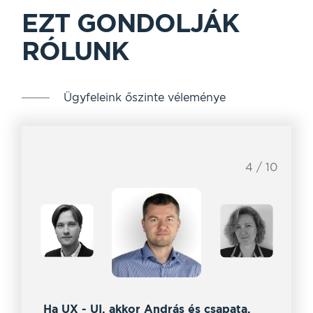
EZT GONDOLJÁK
RÓLUNK
Ügyfeleink őszinte véleménye
4 / 10
Ha UX - UI, akkor András és csapata.
Az 