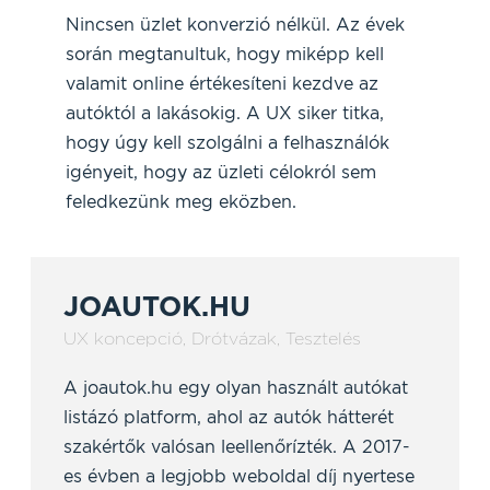
Nincsen üzlet konverzió nélkül. Az évek
során megtanultuk, hogy miképp kell
valamit online értékesíteni kezdve az
autóktól a lakásokig. A UX siker titka,
hogy úgy kell szolgálni a felhasználók
igényeit, hogy az üzleti célokról sem
feledkezünk meg eközben.
JOAUTOK.HU
UX koncepció
,
Drótvázak
,
Tesztelés
A joautok.hu egy olyan használt autókat
listázó platform, ahol az autók hátterét
szakértők valósan leellenőrízték. A 2017-
es évben a legjobb weboldal díj nyertese