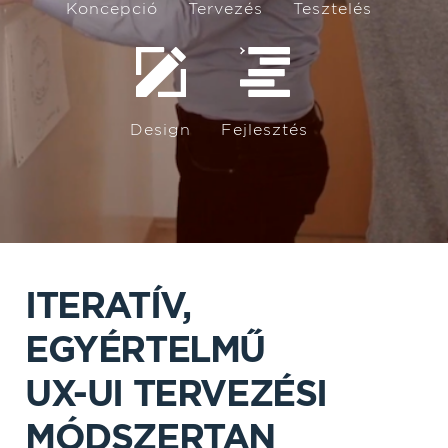
Koncepció
Tervezés
Tesztelés
Vagy egyszerűen csak hívj fel minket!
+36 70 280 3513
Design
Fejlesztés
ITERATÍV,
EGYÉRTELMŰ
UX-UI TERVEZÉSI
MÓDSZERTAN