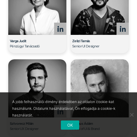
Varga Judit
Zelizi Tamás
Pénzügyi Tanácsadó
Senior UI Designer
A jobb felhasználói élmény érdekében az oldalon cookie-kat
használunk. Oldalunk használatával, Ön elfogadja a cookie-k
használatát.
Sztvorecz Milán
Drágus Ádám
OK
Senior UX Designer
Head of UI & Brand