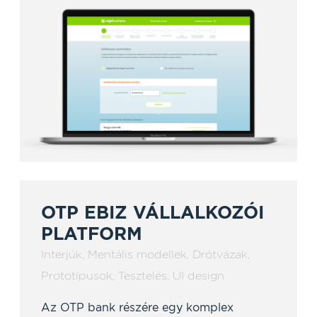
OTP EBIZ VÁLLALKOZÓI
PLATFORM
Interjúk
,
Mentális modellek
,
Drótvázak
,
Prototípusok
,
Tesztelés
,
UI design
Az OTP bank részére egy komplex