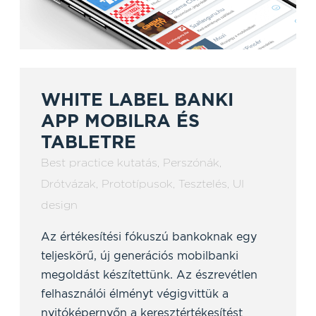
WHITE LABEL BANKI
APP MOBILRA ÉS
TABLETRE
Best practice kutatás
,
Perszónák
,
Drótvázak
,
Prototípusok
,
Tesztelés
,
UI
design
Az értékesítési fókuszú bankoknak egy
teljeskörű, új generációs mobilbanki
megoldást készítettünk. Az észrevétlen
felhasználói élményt végigvittük a
nyitóképernyőn a keresztértékesítést