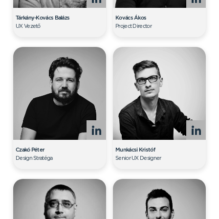
Tárkány-Kovács Balázs
Kovács Ákos
UX Vezető
Project Director
Czakó Péter
Munkácsi Kristóf
Design Stratéga
Senior UX Designer