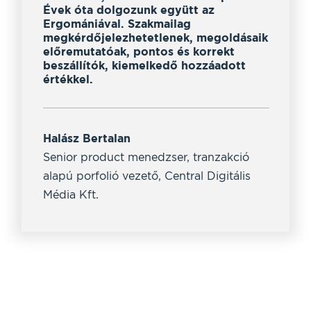
Évek óta dolgozunk együtt az
rug
llt,
Ergomániával. Szakmailag
kom
sek
megkérdőjelezhetetlenek, megoldásaik
has
előremutatóak, pontos és korrekt
bel
beszállítók, kiemelkedő hozzáadott
értékkel.
Pet
a R
Halász Bertalan
Senior product menedzser, tranzakció
alapú porfolió vezető, Central Digitális
Média Kft.