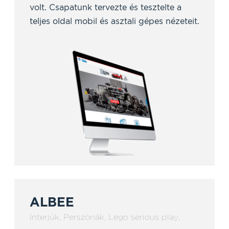
volt. Csapatunk tervezte és tesztelte a
teljes oldal mobil és asztali gépes nézeteit.
ALBEE
Interjúk
,
Perszónák
,
Lego serious play
,