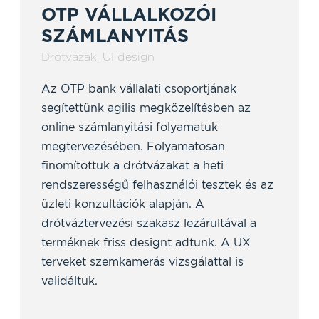
OTP VÁLLALKOZÓI
SZÁMLANYITÁS
Drótvázak
,
UI design
Az OTP bank vállalati csoportjának
segítettünk agilis megközelítésben az
online számlanyitási folyamatuk
megtervezésében. Folyamatosan
finomítottuk a drótvázakat a heti
rendszerességű felhasználói tesztek és az
üzleti konzultációk alapján. A
drótváztervezési szakasz lezárultával a
terméknek friss designt adtunk. A UX
terveket szemkamerás vizsgálattal is
validáltuk.