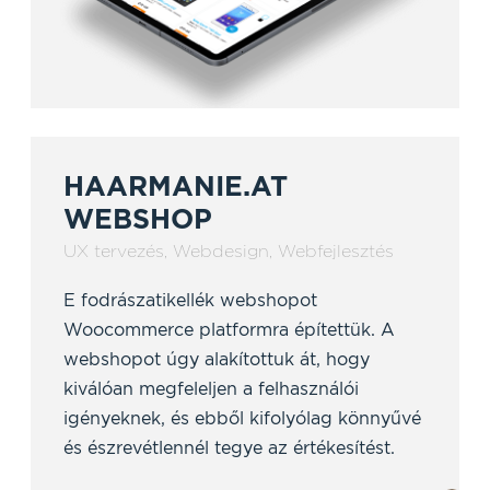
HAARMANIE.AT
WEBSHOP
UX tervezés
,
Webdesign
,
Webfejlesztés
E fodrászatikellék webshopot
Woocommerce platformra építettük. A
webshopot úgy alakítottuk át, hogy
kiválóan megfeleljen a felhasználói
igényeknek, és ebből kifolyólag könnyűvé
és észrevétlennél tegye az értékesítést.