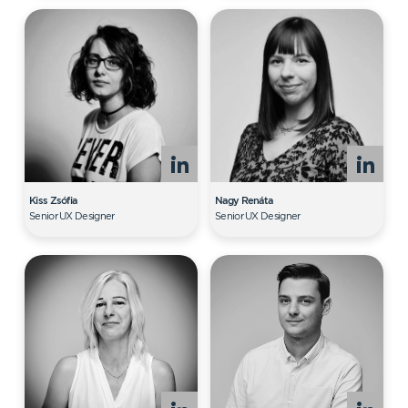
Kiss Zsófia
Nagy Renáta
Senior UX Designer
Senior UX Designer