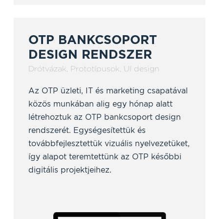
OTP BANKCSOPORT
DESIGN RENDSZER
Drótvázak
,
Prototípusok
,
UI design
Az OTP üzleti, IT és marketing csapatával
közös munkában alig egy hónap alatt
létrehoztuk az OTP bankcsoport design
rendszerét. Egységesítettük és
továbbfejlesztettük vizuális nyelvezetüket,
így alapot teremtettünk az OTP későbbi
digitális projektjeihez.