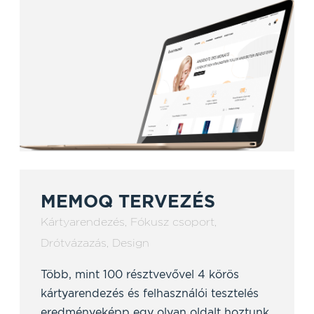
MEMOQ TERVEZÉS
Kártyarendezés
,
Fókusz csoport
,
Drótvázazás
,
Design
Több, mint 100 résztvevővel 4 körös
kártyarendezés és felhasználói tesztelés
eredményeképp egy olyan oldalt hoztunk