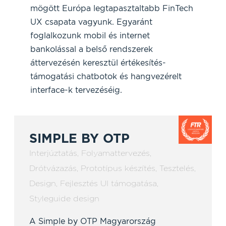
mögött Európa legtapasztaltabb FinTech
UX csapata vagyunk. Egyaránt
foglalkozunk mobil és internet
bankolással a belső rendszerek
áttervezésén keresztül értékesítés-
támogatási chatbotok és hangvezérelt
interface-k tervezéséig.
SIMPLE BY OTP
Interjúztatás
,
Folyamattervezés
,
Drótvázazás
,
Prototípus készítés
,
Tesztelés
,
Design
,
Fejlesztés UI támogatása
,
Styleguide design
A Simple by OTP Magyarország