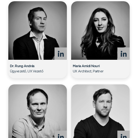
Dr. Rung András
Maria Amidi Nouri
Ügyvezető, UX Vezető
UX Architect, Partner