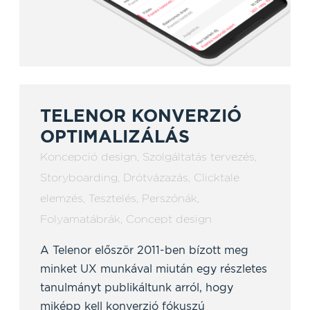
TELENOR KONVERZIÓ
OPTIMALIZÁLÁS
Koncepció design
,
Szolgáltatás tervezés
,
Storyboarding
,
Drótvázazás
,
Clicktale
elemzés
,
Tesztelés
,
Perszónák
,
Folyamatábrák
,
Concept design
A Telenor először 2011-ben bízott meg
minket UX munkával miután egy részletes
tanulmányt publikáltunk arról, hogy
miképp kell konverzió fókuszú