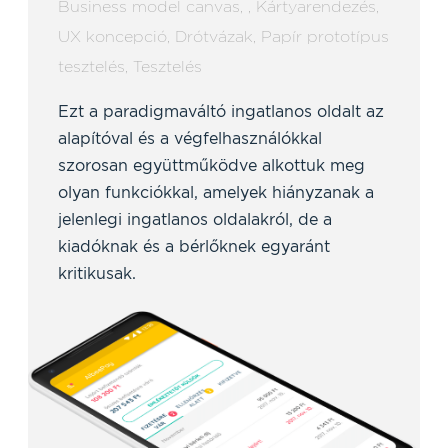
Business model canvas
,
,
Kártyarendezés
,
UX koncepció
,
Drótvázak
,
Papír prototípus
tesztelés
,
Tesztelés
Ezt a paradigmaváltó ingatlanos oldalt az
alapítóval és a végfelhasználókkal
szorosan együttműködve alkottuk meg
olyan funkciókkal, amelyek hiányzanak a
jelenlegi ingatlanos oldalakról, de a
kiadóknak és a bérlőknek egyaránt
kritikusak.