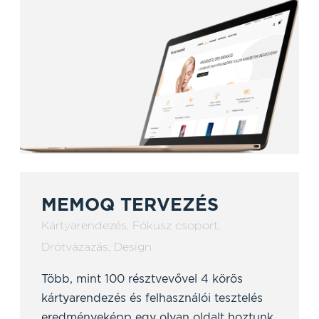
MEMOQ TERVEZÉS
Kártyarendezés
,
Fókusz csoport
,
Drótvázazás
,
Design
Több, mint 100 résztvevővel 4 körös
kártyarendezés és felhasználói tesztelés
eredményeképp egy olyan oldalt hoztunk