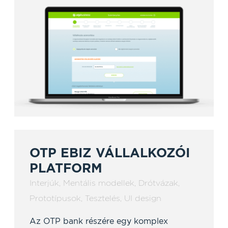
OTP EBIZ VÁLLALKOZÓI
PLATFORM
Interjúk
,
Mentális modellek
,
Drótvázak
,
Prototípusok
,
Tesztelés
,
UI design
Az OTP bank részére egy komplex