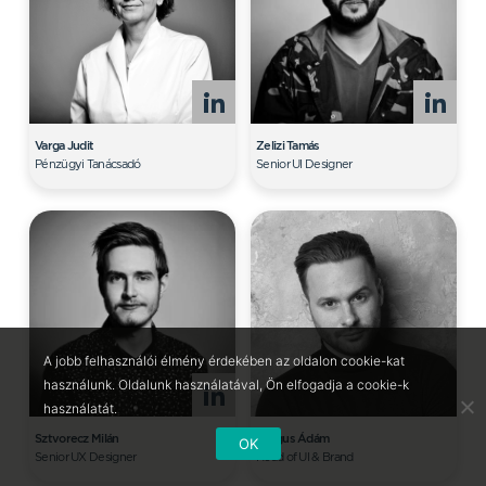
Varga Judit
Zelizi Tamás
Pénzügyi Tanácsadó
Senior UI Designer
A jobb felhasználói élmény érdekében az oldalon cookie-kat
használunk. Oldalunk használatával, Ön elfogadja a cookie-k
használatát.
Sztvorecz Milán
Drágus Ádám
OK
Senior UX Designer
Head of UI & Brand