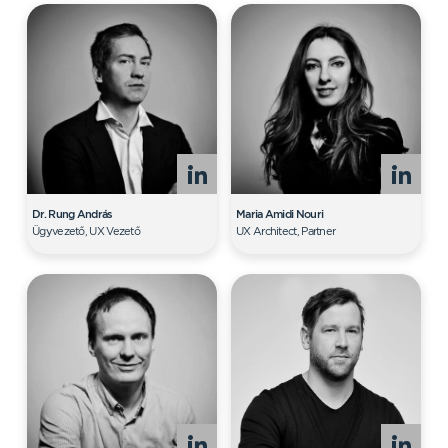
Dr. Rung András
Maria Amidi Nouri
Ügyvezető, UX Vezető
UX Architect, Partner