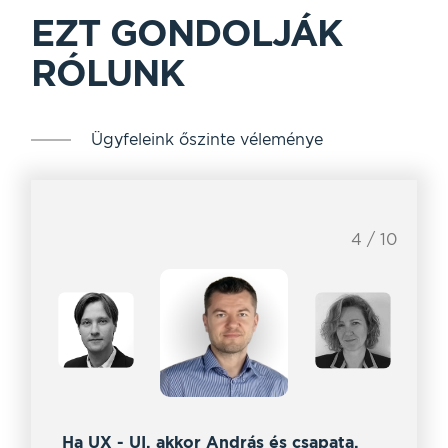
EZT GONDOLJÁK
RÓLUNK
Ügyfeleink őszinte véleménye
4 / 10
Ha UX - UI, akkor András és csapata.
Az 