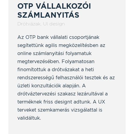
OTP VÁLLALKOZÓI
SZÁMLANYITÁS
Drótvázak
,
UI design
Az OTP bank vállalati csoportjának
segítettünk agilis megközelítésben az
online számlanyitási folyamatuk
megtervezésében. Folyamatosan
finomítottuk a drótvázakat a heti
rendszerességű felhasználói tesztek és az
üzleti konzultációk alapján. A
drótváztervezési szakasz lezárultával a
terméknek friss designt adtunk. A UX
terveket szemkamerás vizsgálattal is
validáltuk.