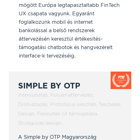
mögött Európa legtapasztaltabb FinTech
UX csapata vagyunk. Egyaránt
foglalkozunk mobil és internet
bankolással a belső rendszerek
áttervezésén keresztül értékesítés-
támogatási chatbotok és hangvezérelt
interface-k tervezéséig.
SIMPLE BY OTP
Interjúztatás
,
Folyamattervezés
,
Drótvázazás
,
Prototípus készítés
,
Tesztelés
,
Design
,
Fejlesztés UI támogatása
,
Styleguide design
A Simple by OTP Magyarország