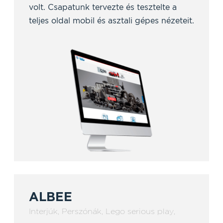
volt. Csapatunk tervezte és tesztelte a
teljes oldal mobil és asztali gépes nézeteit.
ALBEE
Interjúk
,
Perszónák
,
Lego serious play
,