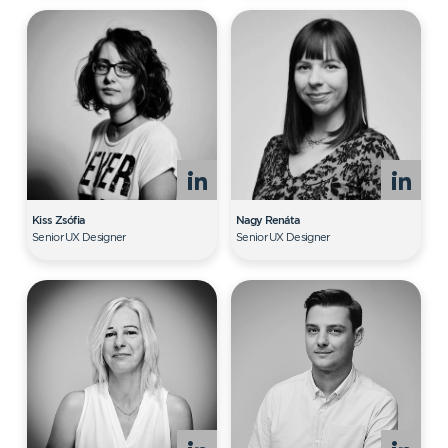
Kiss Zsófia
Nagy Renáta
Senior UX Designer
Senior UX Designer