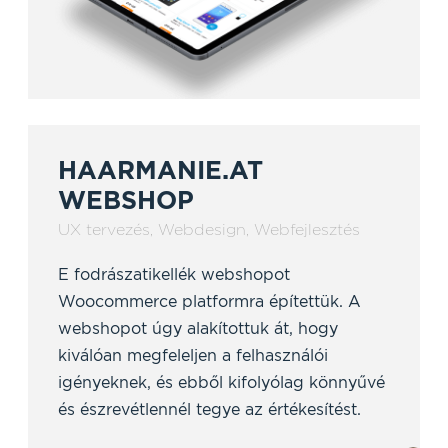
HAARMANIE.AT
WEBSHOP
UX tervezés
,
Webdesign
,
Webfejlesztés
E fodrászatikellék webshopot
Woocommerce platformra építettük. A
webshopot úgy alakítottuk át, hogy
kiválóan megfeleljen a felhasználói
igényeknek, és ebből kifolyólag könnyűvé
és észrevétlennél tegye az értékesítést.