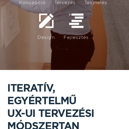
Koncepció
Tervezés
Tesztelés
Vagy egyszerűen csak hívj fel minket!
+36 70 280 3513
Design
Fejlesztés
ITERATÍV,
EGYÉRTELMŰ
UX-UI TERVEZÉSI
MÓDSZERTAN