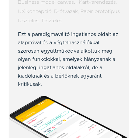
Business model canvas
,
,
Kártyarendezés
,
UX koncepció
,
Drótvázak
,
Papír prototípus
tesztelés
,
Tesztelés
Ezt a paradigmaváltó ingatlanos oldalt az
alapítóval és a végfelhasználókkal
szorosan együttműködve alkottuk meg
olyan funkciókkal, amelyek hiányzanak a
jelenlegi ingatlanos oldalakról, de a
kiadóknak és a bérlőknek egyaránt
kritikusak.