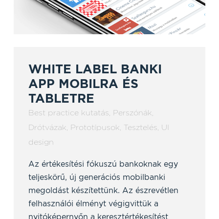
WHITE LABEL BANKI
APP MOBILRA ÉS
TABLETRE
Best practice kutatás
,
Perszónák
,
Drótvázak
,
Prototípusok
,
Tesztelés
,
UI
design
Az értékesítési fókuszú bankoknak egy
teljeskörű, új generációs mobilbanki
megoldást készítettünk. Az észrevétlen
felhasználói élményt végigvittük a
nyitóképernyőn a keresztértékesítést