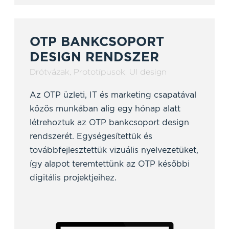
OTP BANKCSOPORT
DESIGN RENDSZER
Drótvázak
,
Prototípusok
,
UI design
Az OTP üzleti, IT és marketing csapatával
közös munkában alig egy hónap alatt
létrehoztuk az OTP bankcsoport design
rendszerét. Egységesítettük és
továbbfejlesztettük vizuális nyelvezetüket,
így alapot teremtettünk az OTP későbbi
digitális projektjeihez.