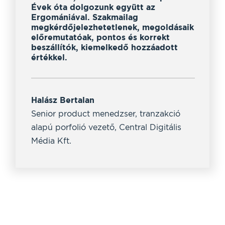
Évek óta dolgozunk együtt az
rug
llt,
Ergomániával. Szakmailag
kom
sek
megkérdőjelezhetetlenek, megoldásaik
has
előremutatóak, pontos és korrekt
bel
beszállítók, kiemelkedő hozzáadott
értékkel.
Pet
a R
Halász Bertalan
Senior product menedzser, tranzakció
alapú porfolió vezető, Central Digitális
Média Kft.