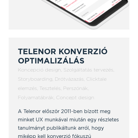
TELENOR KONVERZIÓ
OPTIMALIZÁLÁS
Koncepció design
,
Szolgáltatás tervezés
,
Storyboarding
,
Drótvázazás
,
Clicktale
elemzés
,
Tesztelés
,
Perszónák
,
Folyamatábrák
,
Concept design
A Telenor először 2011-ben bízott meg
minket UX munkával miután egy részletes
tanulmányt publikáltunk arról, hogy
miképp kell konverzió fókuszú