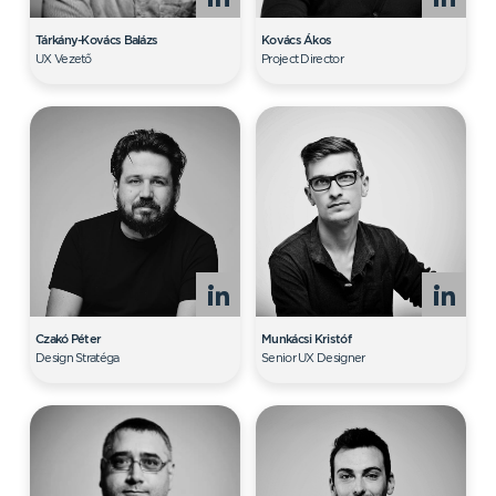
Tárkány-Kovács Balázs
Kovács Ákos
UX Vezető
Project Director
Czakó Péter
Munkácsi Kristóf
Design Stratéga
Senior UX Designer