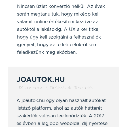
Nincsen üzlet konverzió nélkül. Az évek
során megtanultuk, hogy miképp kell
valamit online értékesíteni kezdve az
autóktól a lakásokig. A UX siker titka,
hogy úgy kell szolgálni a felhasználók
igényeit, hogy az üzleti célokról sem
feledkezünk meg eközben.
JOAUTOK.HU
UX koncepció
,
Drótvázak
,
Tesztelés
A joautok.hu egy olyan használt autókat
listázó platform, ahol az autók hátterét
szakértők valósan leellenőrízték. A 2017-
es évben a legjobb weboldal díj nyertese