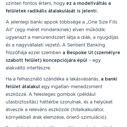
szinten fontos érteni, hogy
ez a modellváltás a
felületek radikális átalakulását is jelenti.
A jelenlegi banki appok többsége a „One Size Fits
All” (egy méret mindenkinek) elven működik:
ugyanazt a menürendszert látja a diák, a nyugdíjas
és a nagyvállalati vezető. A Sentient Banking
filozófiája ezzel szemben
a Bespoke UI (személyre
szabott felület) koncepciójára épül
– egy
alakváltó interfészre.
Ha a felhasználó szándéka a lakásvásárlás,
a banki
felület átalakul
egy ingatlan-menedzsment
eszközzé. A felesleges gombok (például
utasbiztosítás) háttérbe szorulnak, és a helyüket
átveszik a releváns eszközök (hitelkalkulátor,
környékbeli árak elemzése, önerő-szimuláció).