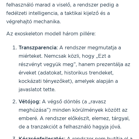
felhasználó marad a viselő, a rendszer pedig a
fedélzeti intelligencia, a taktikai kijelző és a
végrehajtó mechanika.
Az exoskeleton modell három pillére:
Transzparencia:
A rendszer megmutatja a
miérteket. Nemcsak közli, hogy „Ezt a
részvényt vegyük meg”, hanem prezentálja az
érveket (adatokat, historikus trendeket,
kockázati tényezőket), amelyek alapján a
javaslatot tette.
Vétójog:
A végső döntés (a „ravasz
meghúzása”) minden körülmények között az
emberé. A rendszer előkészít, elemez, tárgyal,
de a tranzakciót a felhasználó hagyja jóvá.
Készségfejlesztés:
A rendszer nem butítja el a