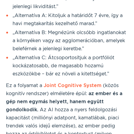
jelenlegi likviditást.”
„Alternatíva A: Kitoljuk a határidőt 7 évre, így a
havi megtakarítás kezelhető marad.”
„Alternatíva B: Megnézünk olcsóbb ingatlanokat
a környéken vagy az agglomerációban, amelyek
beleférnek a jelenlegi keretbe.”
„Alternatíva C: Átcsoportosítjuk a portfóliót
kockázatosabb, de magasabb hozamú
eszközökbe – bár ez növeli a kitettséget.”
Ez a folyamat a
Joint Cognitive System
(közös
kognitív rendszer) elméletére épül:
az ember és a
gép nem egymás helyett, hanem együtt
gondolkodik.
Az AI hozza a nyers feldolgozási
kapacitást (milliónyi adatpont, kamatlábak, piaci
trendek valós idejű elemzése), az ember pedig
hozza az értékítéletet és a kontextust (milyen