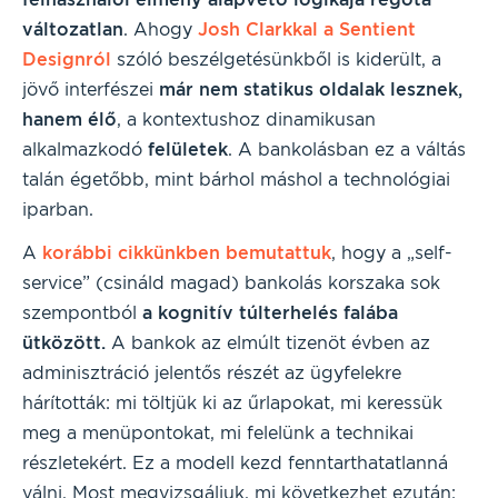
változatlan
. Ahogy
Josh Clarkkal a Sentient
Designról
szóló beszélgetésünkből is kiderült, a
jövő interfészei
már nem statikus oldalak lesznek,
hanem élő
, a kontextushoz dinamikusan
alkalmazkodó
felületek
. A bankolásban ez a váltás
talán égetőbb, mint bárhol máshol a technológiai
iparban.
A
korábbi cikkünkben bemutattuk
, hogy a „self-
service” (csináld magad) bankolás korszaka sok
szempontból
a kognitív túlterhelés falába
ütközött.
A bankok az elmúlt tizenöt évben az
adminisztráció jelentős részét az ügyfelekre
hárították: mi töltjük ki az űrlapokat, mi keressük
meg a menüpontokat, mi felelünk a technikai
részletekért. Ez a modell kezd fenntarthatatlanná
válni. Most megvizsgáljuk, mi következhet ezután: