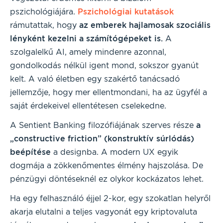
pszichológiájára.
Pszichológiai kutatások
rámutattak, hogy
az emberek hajlamosak szociális
lényként kezelni a számítógépeket is.
A
szolgalelkű AI, amely mindenre azonnal,
gondolkodás nélkül igent mond, sokszor gyanút
kelt. A való életben egy szakértő tanácsadó
jellemzője, hogy mer ellentmondani, ha az ügyfél a
saját érdekeivel ellentétesen cselekedne.
A Sentient Banking filozófiájának szerves része
a
„constructive friction” (konstruktív súrlódás)
beépítése
a designba. A modern UX egyik
dogmája a zökkenőmentes élmény hajszolása. De
pénzügyi döntéseknél ez olykor kockázatos lehet.
Ha egy felhasználó éjjel 2-kor, egy szokatlan helyről
akarja elutalni a teljes vagyonát egy kriptovaluta