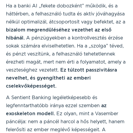
Ha a banki AI „fekete dobozként” működik, és a
háttérben, a felhasználó tudta és aktív jóváhagyása
nélkül optimalizál, átcsoportosít vagy befektet, az a
bizalom megrendüléséhez vezethet az első
hibánál.
A pénzügyekben a kontrollvesztés érzése
sokak számára elviselhetetlen. Ha a „szolga” téved,
és pénzt veszítünk, a felhasználó tehetetlennek
érezheti magát, mert nem érti a folyamatot, amely a
veszteséghez vezetett.
Ez túlzott passzivitásra
nevelhet, és gyengítheti az emberi
cselekvőképességet.
A Sentient Banking legéletképesebb és
legfenntarthatóbb iránya ezzel szemben
az
exoskeleton modell.
Ez olyan, mint a Vasember
páncélja: nem a páncél harcol a hős helyett, hanem
felerősíti az ember meglévő képességeit. A