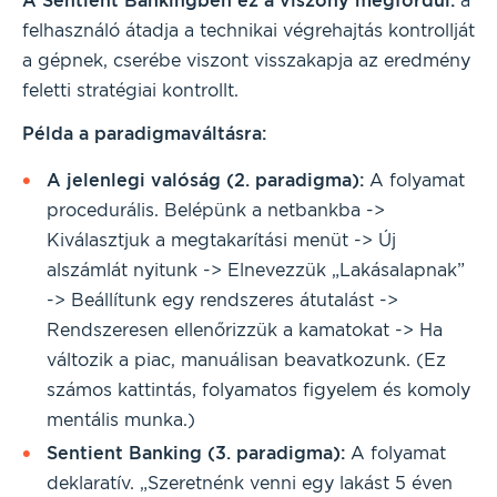
A Sentient Bankingben ez a viszony megfordul:
a
felhasználó átadja a technikai végrehajtás kontrollját
a gépnek, cserébe viszont visszakapja az eredmény
feletti stratégiai kontrollt.
Példa a paradigmaváltásra:
A jelenlegi valóság (2. paradigma):
A folyamat
procedurális. Belépünk a netbankba ->
Kiválasztjuk a megtakarítási menüt -> Új
alszámlát nyitunk -> Elnevezzük „Lakásalapnak”
-> Beállítunk egy rendszeres átutalást ->
Rendszeresen ellenőrizzük a kamatokat -> Ha
változik a piac, manuálisan beavatkozunk. (Ez
számos kattintás, folyamatos figyelem és komoly
mentális munka.)
Sentient Banking (3. paradigma):
A folyamat
deklaratív. „Szeretnénk venni egy lakást 5 éven