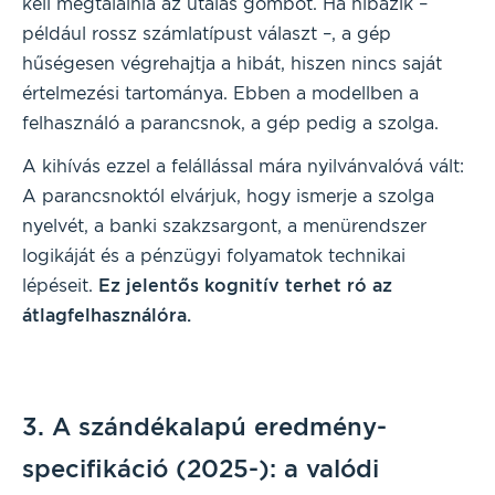
kell megtalálnia az utalás gombot. Ha hibázik –
például rossz számlatípust választ –, a gép
hűségesen végrehajtja a hibát, hiszen nincs saját
értelmezési tartománya. Ebben a modellben a
felhasználó a parancsnok, a gép pedig a szolga.
A kihívás ezzel a felállással mára nyilvánvalóvá vált:
A parancsnoktól elvárjuk, hogy ismerje a szolga
nyelvét, a banki szakzsargont, a menürendszer
logikáját és a pénzügyi folyamatok technikai
lépéseit.
Ez jelentős kognitív terhet ró az
átlagfelhasználóra.
3. A szándékalapú eredmény-
specifikáció (2025-): a valódi