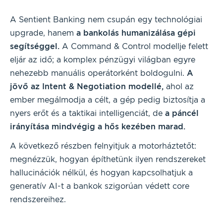
A Sentient Banking nem csupán egy technológiai
upgrade, hanem
a bankolás humanizálása gépi
segítséggel.
A Command & Control modellje felett
eljár az idő; a komplex pénzügyi világban egyre
nehezebb manuális operátorként boldogulni.
A
jövő az Intent & Negotiation modellé,
ahol az
ember megálmodja a célt, a gép pedig biztosítja a
nyers erőt és a taktikai intelligenciát, de
a páncél
irányítása mindvégig a hős kezében marad.
A következő részben felnyitjuk a motorháztetőt:
megnézzük, hogyan építhetünk ilyen rendszereket
hallucinációk nélkül, és hogyan kapcsolhatjuk a
generatív AI-t a bankok szigorúan védett core
rendszereihez.