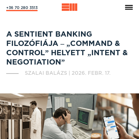
+36 70 280 3513
A SENTIENT BANKING
FILOZÓFIÁJA – „COMMAND &
CONTROL” HELYETT „INTENT &
NEGOTIATION”
SZALAI BALÁZS
|
2026. FEBR. 17.