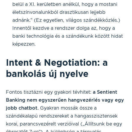
belül a XI. kerületben anélkül, hogy a mostani
életszínvonalunkból drasztikusan lejjebb
adnánk.” (Ez egyetlen, világos szándékközlés.)
Innentől kezdve a rendszer dolga az, hogy a
banki technológia és a szándékunk között hidat
képezzen.
Intent & Negotiation: a
bankolás új nyelve
Fontos tisztázni egy gyakori tévhitet:
a Sentient
Banking nem egyszerűen hangvezérlés vagy egy
jobb chatbot.
Gyakran mossák össze a
szándékalapú rendszereket a hangasszisztensek
korai, parancsvezérelt verzióival („Állítsunk be egy
ébresztőt 7-re”). A különbség a tárgyalás