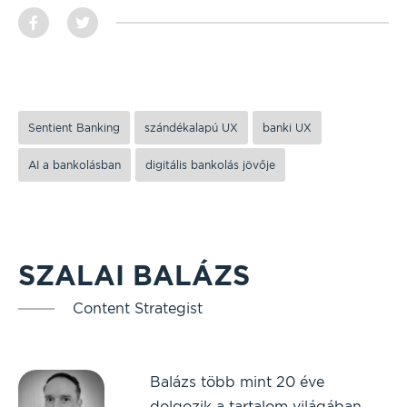
Sentient Banking
szándékalapú UX
banki UX
AI a bankolásban
digitális bankolás jövője
SZALAI BALÁZS
Content Strategist
Balázs több mint 20 éve
dolgozik a tartalom világában,