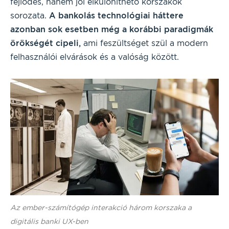
fejlődés, hanem jól elkülöníthető korszakok
sorozata.
A bankolás technológiai háttere
azonban sok esetben még a korábbi paradigmák
örökségét cipeli,
ami feszültséget szül a modern
felhasználói elvárások és a valóság között.
Az ember-számítógép interakció három korszaka a
digitális banki UX-ben