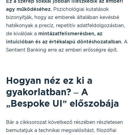
Ez a szerep sokkal jobban illeszkedik az emberi
agy működéséhez.
Pszichológiai kutatások
bizonyítják, hogy az emberek általában kevésbé
hatékonyak a precíz, repetitív adatfeldolgozásban,
de kiválóak a
mintázatfelismerésben, az
intuícióban és az értékalapú döntéshozatalban.
A
Sentient Banking erre az emberi erősségre épít.
Hogyan néz ez ki a
gyakorlatban? – A
„Bespoke UI” előszobája
Bár a cikksorozat következő részében részletesen
bemutatjuk a technikai megvalósítást, filozófiai