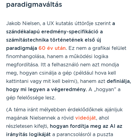
paradigmaváltás
Jakob Nielsen, a UX kutatás úttörője szerint
a
szándékalapú eredmény-specifikáció a
számítástechnika történetének első új
paradigmája
60 év után
. Ez nem a grafikai felület
finomhangolása, hanem a működési logika
megfordítása. Itt a felhasználó nem azt mondja
meg, hogyan csinálja a gép (például hova kell
kattintani vagy mit kell beírni), hanem azt
definiálja,
hogy mi legyen a végeredmény.
A „hogyan” a
gép felelőssége lesz.
(A téma iránt mélyebben érdeklődőknek ajánljuk
magának Nielsennek a rövid
videóját
, ahol
részletesen kifejti,
hogyan fordítja meg az AI az
irányítás logikáját
a parancsolásról a puszta