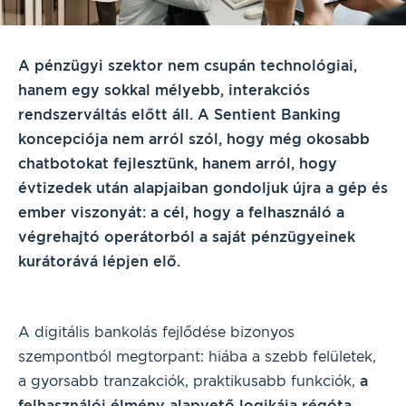
A pénzügyi szektor nem csupán technológiai,
hanem egy sokkal mélyebb, interakciós
rendszerváltás előtt áll. A Sentient Banking
koncepciója nem arról szól, hogy még okosabb
chatbotokat fejlesztünk, hanem arról, hogy
évtizedek után alapjaiban gondoljuk újra a gép és
ember viszonyát: a cél, hogy a felhasználó a
végrehajtó operátorból a saját pénzügyeinek
kurátorává lépjen elő.
A digitális bankolás fejlődése bizonyos
szempontból megtorpant: hiába a szebb felületek,
a gyorsabb tranzakciók, praktikusabb funkciók,
a
felhasználói élmény alapvető logikája régóta