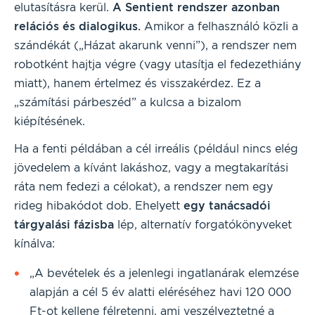
elutasításra kerül.
A Sentient rendszer azonban
relációs és dialogikus.
Amikor a felhasználó közli a
szándékát („Házat akarunk venni”), a rendszer nem
robotként hajtja végre (vagy utasítja el fedezethiány
miatt), hanem értelmez és visszakérdez. Ez a
„számítási párbeszéd” a kulcsa a bizalom
kiépítésének.
Ha a fenti példában a cél irreális (például nincs elég
jövedelem a kívánt lakáshoz, vagy a megtakarítási
ráta nem fedezi a célokat), a rendszer nem egy
rideg hibakódot dob. Ehelyett
egy tanácsadói
tárgyalási fázisba
lép, alternatív forgatókönyveket
kínálva:
„A bevételek és a jelenlegi ingatlanárak elemzése
alapján a cél 5 év alatti eléréséhez havi 120 000
Ft-ot kellene félretenni, ami veszélyeztetné a