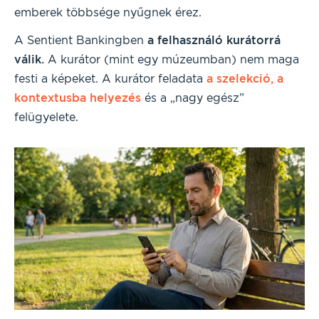
emberek többsége nyűgnek érez.
A Sentient Bankingben
a felhasználó kurátorrá
válik.
A kurátor (mint egy múzeumban) nem maga
festi a képeket. A kurátor feladata
a szelekció, a
kontextusba helyezés
és a „nagy egész”
felügyelete.