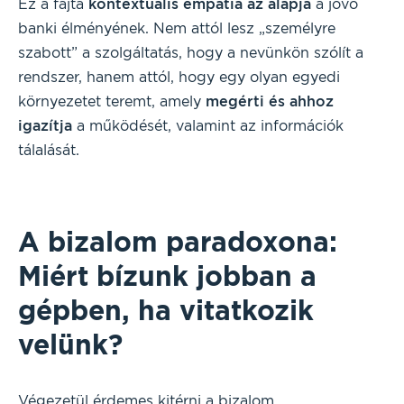
Ez a fajta
kontextuális empátia az alapja
a jövő
banki élményének. Nem attól lesz „személyre
szabott” a szolgáltatás, hogy a nevünkön szólít a
rendszer, hanem attól, hogy egy olyan egyedi
környezetet teremt, amely
megérti és ahhoz
igazítja
a működését, valamint az információk
tálalását.
A bizalom paradoxona:
Miért bízunk jobban a
gépben, ha vitatkozik
velünk?
Végezetül érdemes kitérni a bizalom