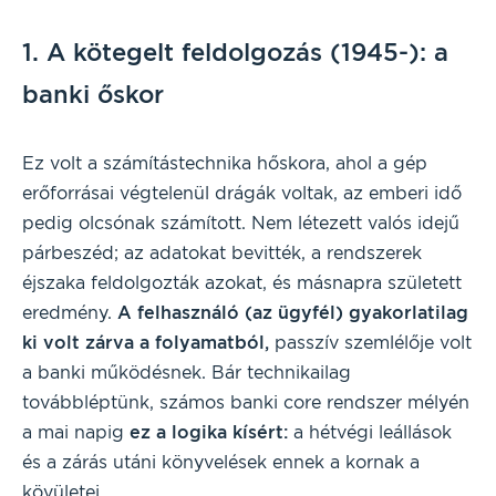
1. A kötegelt feldolgozás (1945-): a
banki őskor
Ez volt a számítástechnika hőskora, ahol a gép
erőforrásai végtelenül drágák voltak, az emberi idő
pedig olcsónak számított. Nem létezett valós idejű
párbeszéd; az adatokat bevitték, a rendszerek
éjszaka feldolgozták azokat, és másnapra született
eredmény.
A felhasználó (az ügyfél) gyakorlatilag
ki volt zárva a folyamatból,
passzív szemlélője volt
a banki működésnek. Bár technikailag
továbbléptünk, számos banki core rendszer mélyén
a mai napig
ez a logika kísért:
a hétvégi leállások
és a zárás utáni könyvelések ennek a kornak a
kövületei.