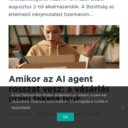
augusztus 2-tól alkalmazandók. A Bizottság az
értelmező iránymutatást tizenhárom...
Amikor az AI agent
rosszat vesz: a vásárlás
A jobb felhasználói élmény érdekében az oldalon cookie-kat
utáni fekete lyuk
használunk. Oldalunk használatával, Ön elfogadja a cookie-k
használatát.
2026. júl. 21. | 13 perc olvasás
OK