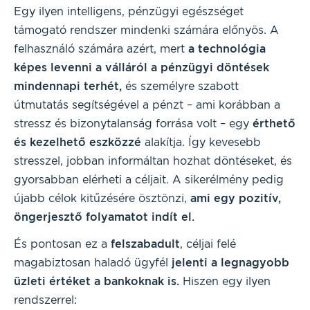
Egy ilyen intelligens, pénzügyi egészséget
támogató rendszer mindenki számára előnyös. A
felhasználó számára azért, mert
a technológia
képes levenni a válláról a pénzügyi döntések
mindennapi terhét,
és személyre szabott
útmutatás segítségével a pénzt – ami korábban a
stressz és bizonytalanság forrása volt – egy
érthető
és kezelhető eszközzé
alakítja. Így kevesebb
stresszel, jobban informáltan hozhat döntéseket, és
gyorsabban elérheti a céljait. A sikerélmény pedig
újabb célok kitűzésére ösztönzi,
ami egy pozitív,
öngerjesztő folyamatot indít el.
És pontosan ez a
felszabadult
, céljai felé
magabiztosan haladó ügyfél
jelenti a legnagyobb
üzleti értéket a bankoknak is.
Hiszen egy ilyen
rendszerrel: