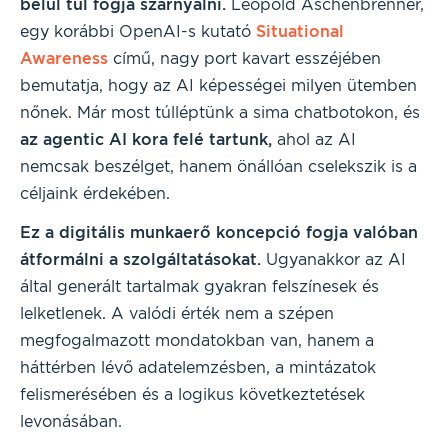
belül túl fogja szárnyalni.
Leopold Aschenbrenner,
egy korábbi OpenAI-s kutató
Situational
Awareness
című, nagy port kavart esszéjében
bemutatja, hogy az AI képességei milyen ütemben
nőnek. Már most túlléptünk a sima chatbotokon, és
az agentic AI kora felé tartunk,
ahol az AI
nemcsak beszélget, hanem önállóan cselekszik is a
céljaink érdekében.
Ez a digitális munkaerő koncepció fogja valóban
átformálni a szolgáltatásokat.
Ugyanakkor az AI
által generált tartalmak gyakran felszínesek és
lelketlenek. A valódi érték nem a szépen
megfogalmazott mondatokban van, hanem a
háttérben lévő adatelemzésben, a mintázatok
felismerésében és a logikus következtetések
levonásában.