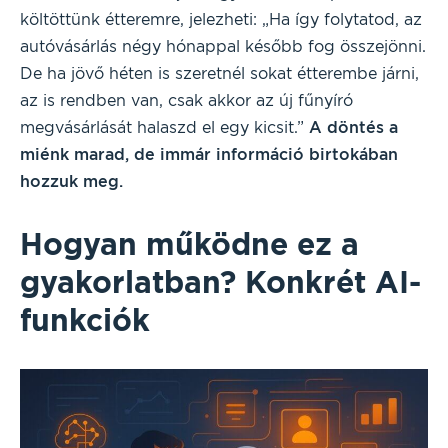
költöttünk étteremre, jelezheti: „Ha így folytatod, az
autóvásárlás négy hónappal később fog összejönni.
De ha jövő héten is szeretnél sokat étterembe járni,
az is rendben van, csak akkor az új fűnyíró
megvásárlását halaszd el egy kicsit.”
A döntés a
miénk marad, de immár információ birtokában
hozzuk meg.
Hogyan működne ez a
gyakorlatban? Konkrét AI-
funkciók