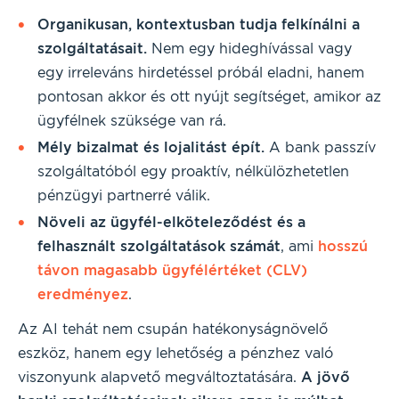
Organikusan, kontextusban tudja felkínálni a
szolgáltatásait.
Nem egy hideghívással vagy
egy irreleváns hirdetéssel próbál eladni, hanem
pontosan akkor és ott nyújt segítséget, amikor az
ügyfélnek szüksége van rá.
Mély bizalmat és lojalitást épít.
A bank passzív
szolgáltatóból egy proaktív, nélkülözhetetlen
pénzügyi partnerré válik.
Növeli az ügyfél-elköteleződést és a
felhasznált szolgáltatások számát
, ami
hosszú
távon magasabb ügyfélértéket (CLV)
eredményez
.
Az AI tehát nem csupán hatékonyságnövelő
eszköz, hanem egy lehetőség a pénzhez való
viszonyunk alapvető megváltoztatására.
A jövő