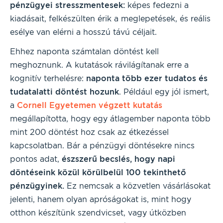
pénzügyei stresszmentesek:
képes fedezni a
kiadásait, felkészülten érik a meglepetések, és reális
esélye van elérni a hosszú távú céljait.
Ehhez naponta számtalan döntést kell
meghoznunk. A kutatások rávilágítanak erre a
kognitív terhelésre:
naponta több ezer tudatos és
tudatalatti döntést hozunk
. Például egy jól ismert,
a
Cornell Egyetemen végzett kutatás
megállapította, hogy egy átlagember naponta több
mint 200 döntést hoz csak az étkezéssel
kapcsolatban. Bár a pénzügyi döntésekre nincs
pontos adat,
észszerű becslés, hogy napi
döntéseink közül körülbelül 100 tekinthető
pénzügyinek.
Ez nemcsak a közvetlen vásárlásokat
jelenti, hanem olyan apróságokat is, mint hogy
otthon készítünk szendvicset, vagy útközben