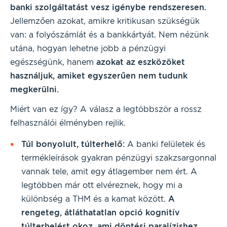
banki szolgáltatást vesz igénybe rendszeresen.
Jellemzően azokat, amikre kritikusan szükségük
van: a folyószámlát és a bankkártyát. Nem nézünk
utána, hogyan lehetne jobb a pénzügyi
egészségünk, hanem
azokat az eszközöket
használjuk, amiket egyszerűen nem tudunk
megkerülni.
Miért van ez így? A válasz a legtöbbször a rossz
felhasználói élményben rejlik.
Túl bonyolult, túlterhelő:
A banki felületek és
termékleírások gyakran pénzügyi szakzsargonnal
vannak tele, amit egy átlagember nem ért. A
legtöbben már ott elvéreznek, hogy mi a
különbség a THM és a kamat között.
A
rengeteg, átláthatatlan opció kognitív
túlterhelést okoz, ami döntési paralízishez