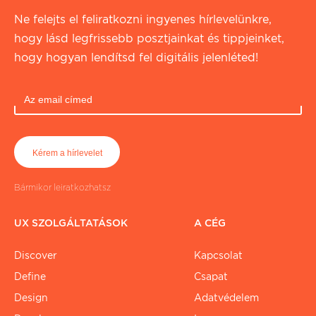
Ne felejts el feliratkozni ingyenes hírlevelünkre,
hogy lásd legfrissebb posztjainkat és tippjeinket,
hogy hogyan lendítsd fel digitális jelenléted!
Bármikor leiratkozhatsz
UX SZOLGÁLTATÁSOK
A CÉG
Discover
Kapcsolat
Define
Csapat
Design
Adatvédelem