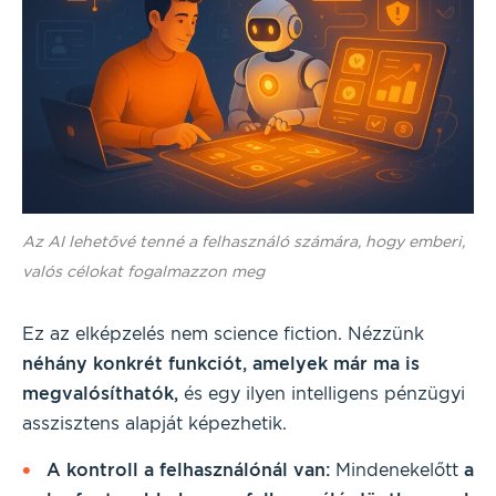
Az AI lehetővé tenné a felhasználó számára, hogy emberi,
valós célokat fogalmazzon meg
Ez az elképzelés nem science fiction. Nézzünk
néhány konkrét funkciót, amelyek már ma is
megvalósíthatók,
és egy ilyen intelligens pénzügyi
asszisztens alapját képezhetik.
A kontroll a felhasználónál van:
Mindenekelőtt
a