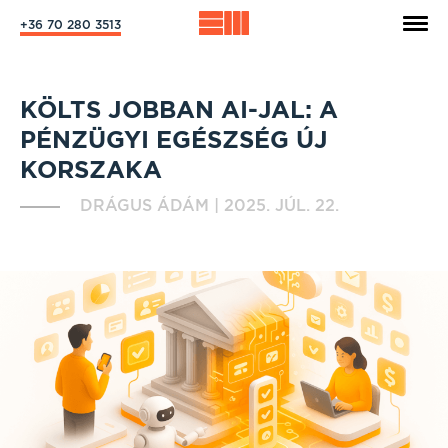
+36 70 280 3513
KÖLTS JOBBAN AI-JAL: A
PÉNZÜGYI EGÉSZSÉG ÚJ
KORSZAKA
DRÁGUS ÁDÁM
|
2025. JÚL. 22.