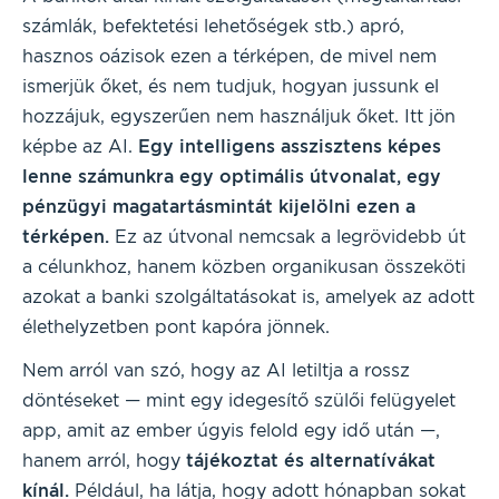
számlák, befektetési lehetőségek stb.) apró,
hasznos oázisok ezen a térképen, de mivel nem
ismerjük őket, és nem tudjuk, hogyan jussunk el
hozzájuk, egyszerűen nem használjuk őket. Itt jön
képbe az AI.
Egy intelligens asszisztens képes
lenne számunkra egy optimális útvonalat, egy
pénzügyi magatartásmintát kijelölni ezen a
térképen.
Ez az útvonal nemcsak a legrövidebb út
a célunkhoz, hanem közben organikusan összeköti
azokat a banki szolgáltatásokat is, amelyek az adott
élethelyzetben pont kapóra jönnek.
Nem arról van szó, hogy az AI letiltja a rossz
döntéseket — mint egy idegesítő szülői felügyelet
app, amit az ember úgyis felold egy idő után —,
hanem arról, hogy
tájékoztat és alternatívákat
kínál.
Például, ha látja, hogy adott hónapban sokat