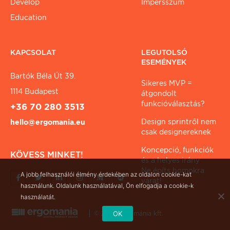
Develop
Impersszum
Education
KAPCSOLAT
LEGUTOLSÓ
ESEMÉNYEK
Bartók Béla Út 39.
Sikeres MVP =
1114 Budapest
átgondolt
funkcióválasztás?
+36 70 280 3513
Design sprintről nem
hello@ergomania.eu
csak designereknek
Koncepció, funkciók
KÖVESS MINKET!
és a helyes irány
Ne építs homokra
A jobb felhasználói élmény érdekében az oldalon cookie-kat
várat!
használunk. Oldalunk használatával, Ön elfogadja a cookie-k
használatát.
OK
© 2026 ergománia kft.