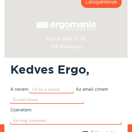
Látogatóknak
Bartók Béla út 39.
1114 Budapest
Kedves Ergo,
A nevem
.
Az email címem
.
Üzenetem: