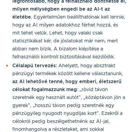
legfontosabb, hogy a felhasználó dönthesse el,
milyen mélységben engedi be az AI-t az
életébe.
Egyértelműen beállíthatónak kell lennie,
hogy az AI milyen adatokhoz férhet hozzá, és
mit tehet velük. Lehet, hogy valaki csak
statisztikákat kér, de jóslatokat már nem, mert
abban nem bízik. A bizalom kiépítése a
felhasználói kontroll biztosításával kezdődik.
Célalapú tervezés:
Ahelyett, hogy absztrakt
pénzügyi termékek között kellene választanunk,
az AI lehetővé tenné, hogy emberi, életszerű
célokat fogalmazzunk meg
: „rövid távon
szeretnék egy használt autót”, „középtávon jön a
gyerek”, „hosszú távon pedig szeretnék egy
pénzügyileg nyugodt nyugdíjas kort”. Ezekről a
célokról pedig beszélgethetnénk az AI-jal,
finomhangolva a részleteket, ami sokkal