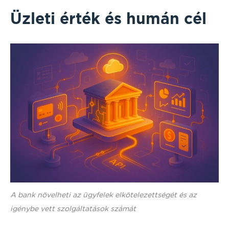
Üzleti érték és humán cél
A bank növelheti az ügyfelek elkötelezettségét és az
igénybe vett szolgáltatások számát