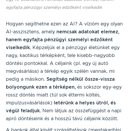
egyfajta pénzügyi személyi edzőként viselkedik
Hogyan segíthetne ezen az AI? A vízióm egy olyan
AI-asszisztens, amely
nemcsak adatokat elemez,
hanem egyfajta pénzügyi személyi edzőként
viselkedik.
Képzeljük el a pénzügyi életünket egy
nagy, kaotikus térképként, tele kisebb-nagyobb
döntési pontokkal. A céljaink (pl. egy új autó
megvásárlása) a térkép egyik szélén vannak, mi
pedig a másikon.
Segítség nélkül össze-vissza
bolyongunk ezen a térképen,
és sokszor egy-egy
rossz döntés miatt (túl sok éttermi költés,
impulzusvásárlások)
letérünk a helyes útról, és
végül feladjuk.
Nem látjuk az összefüggést a napi
apró döntéseink és a hosszú távú céljaink között.
A bankok által kínált szolgáltatások (megtakarítási