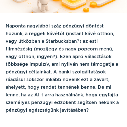
Naponta nagyjából száz pénzügyi döntést
hozunk, a reggeli kávétól (instant kávé otthon,
vagy útközben a Starbucksban?) az esti
filmnézésig (mozijegy és nagy popcorn menü,
vagy otthon, ingyen?). Ezen apró választások
többsége impulzív, ami nyilván nem támogatja a
pénzügyi céljainkat. A banki szolgáltatások
ráadásul sokszor inkább növelik ezt a zavart,
ahelyett, hogy rendet tennének benne. De mi
lenne, ha az AI-t arra használnánk, hogy egyfajta
személyes pénzügyi edzőként segítsen nekünk a
pénzügyi egészségünk javításában?