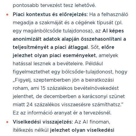
pontosabb tervezést tesz lehetővé.
Piaci kontextus és előrejelzés:
Ha a felhasználó
megadja a szakmáját és a cégének típusát (pl.
egy magánbölcsőde tulajdonosa), az
AI képes
anonimizált adatok alapján összehasonlítani a
teljesítményét a piaci átlaggal
. Sőt,
előre
jelezhet olyan piaci eseményeket
, amelyek
hatással lesznek a bevételeire. Például
figyelmeztethet egy bölcsőde-tulajdonost, hogy
„Figyelj, szeptemberben jön a beiratkozási
roham, ami 15 százalékos bevételnövekedést
jelenthet, de decemberben a karácsonyi szünet
miatt 24 százalékos visszaesésre számíthatsz.”
Ez az információ aranyat ér a tervezésnél.
Viselkedési visszajelzés:
Az AI finoman,
ítélkezés nélkül
jelezhet olyan viselkedési