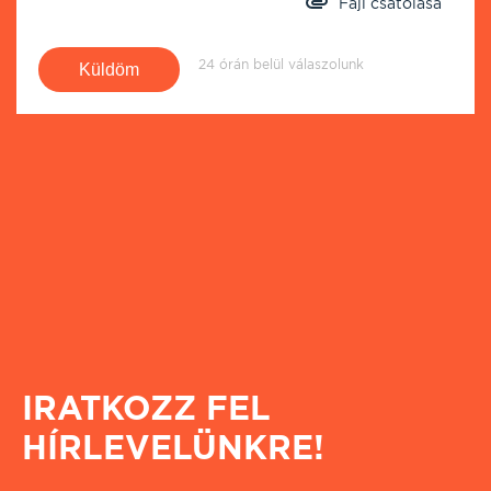
Fájl csatolása
24 órán belül válaszolunk
IRATKOZZ FEL
HÍRLEVELÜNKRE!