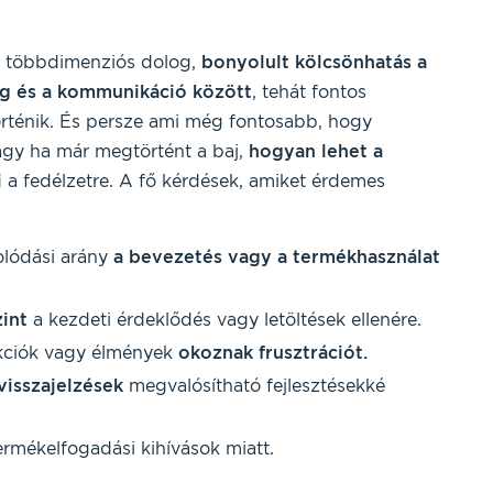
a többdimenziós dolog,
bonyolult kölcsönhatás a
ág és a kommunikáció között
, tehát fontos
rténik. És persze ami még fontosabb, hogy
agy ha már megtörtént a baj,
hogyan lehet a
i
a fedélzetre. A fő kérdések, amiket érdemes
olódási arány
a bevezetés vagy a termékhasználat
int
a kezdeti érdeklődés vagy letöltések ellenére.
nkciók vagy élmények
okoznak frusztrációt.
 visszajelzések
megvalósítható fejlesztésekké
ermékelfogadási kihívások miatt.