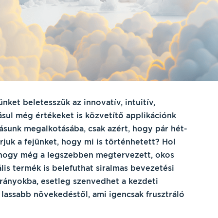
ünket beletesszük az innovatív, intuitív,
ásul még értékeket is közvetítő applikációnk
ásunk megalkotásába, csak azért, hogy pár hét-
uk a fejünket, hogy mi is történhetett? Hol
, hogy még a legszebben megtervezett, okos
is termék is belefuthat siralmas bevezetési
rányokba, esetleg szenvedhet a kezdeti
 lassabb növekedéstől, ami igencsak frusztráló