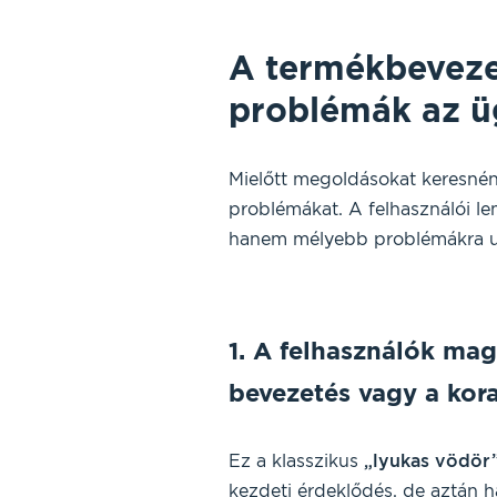
A termékbevezet
problémák az ü
Mielőtt megoldásokat keresnén
problémákat. A felhasználói l
hanem mélyebb problémákra ut
1. A felhasználók ma
bevezetés vagy a kora
Ez a klasszikus
„lyukas vödör
kezdeti érdeklődés, de aztán h