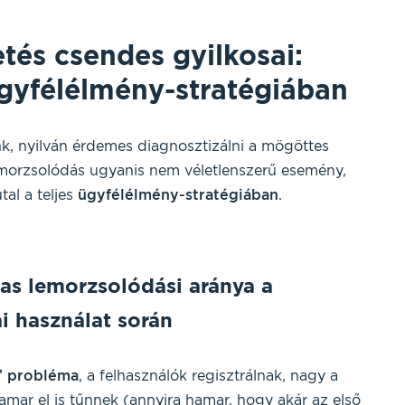
és csendes gyilkosai:
gyfélélmény-stratégiában
k, nyilván érdemes diagnosztizálni a mögöttes
emorzsolódás ugyanis nem véletlenszerű esemény,
al a teljes
ügyfélélmény-stratégiában
.
gas lemorzsolódási aránya a
i használat során
” probléma
, a felhasználók regisztrálnak, nagy a
amar el is tűnnek (annyira hamar, hogy akár az első