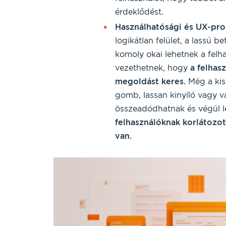
érdeklődést.
Használhatósági és UX-pr
logikátlan felület, a lassú b
komoly okai lehetnek a fel
vezethetnek, hogy
a felhas
megoldást keres.
Még a kise
gomb, lassan kinyíló vagy 
összeadódhatnak és végül 
felhasználóknak korlátozot
van.