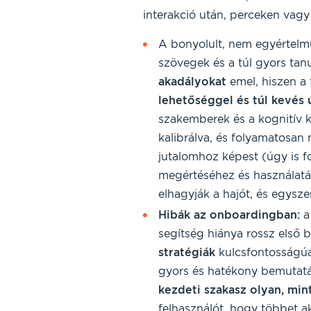
interakció után, perceken vagy
A bonyolult, nem egyértelmű 
szövegek és a túl gyors tan
akadályokat
emel, hiszen a 
lehetőséggel és túl kevés 
szakemberek és a kognitív k
kalibrálva, és folyamatosan 
jutalomhoz képest (úgy is f
megértéséhez és használat
elhagyják a hajót, és egysz
Hibák az onboardingban:
a
segítség hiánya rossz első 
stratégiák
kulcsfontosságúa
gyors és hatékony bemutatá
kezdeti szakasz olyan, mint
felhasználót, hogy többet a