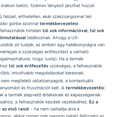
 órákon belül). Számos tényező járulhat hozzá:
felület, érthetetlen, akár szakzsargonnal teli
ulási görbe azonnal
termékbevezetési
felhasználók hirtelen
túl sok információval, túl sok
útmutatással
találkoznak. Ahogy a UX-
utatók jól tudják, az emberi agy hatékonyságra van
mérlegeli a szükséges erőfeszítést a várható
ogalmazhatunk, hogy: lusta). Ha a termék
ához
túl sok erőfeszítés
szükséges, a felhasználók
erűbb, intuitívabb megoldásokat keresnek.
 nem megfelelő oktatóanyagok, a kontextuális
benyomást és frusztrációt kelt. A
termékbevezetési
k a termék alapvető értékeinek és képességeinek
sához, a felhasználók kezdeti vezetéséhez.
Ez a
 az első randi
– ha nem sarkallja arra a
karjon, akkor onnan már nagyon nehéz feltüzelni az