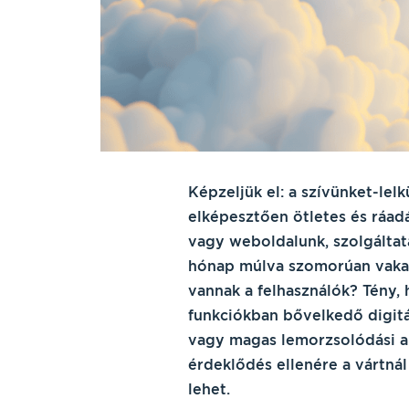
Képzeljük el: a szívünket-lelk
elképesztően ötletes és ráad
vagy weboldalunk, szolgáltat
hónap múlva szomorúan vakarj
vannak a felhasználók? Tény
funkciókban bővelkedő digitál
vagy magas lemorzsolódási a
érdeklődés ellenére a vártnál
lehet.