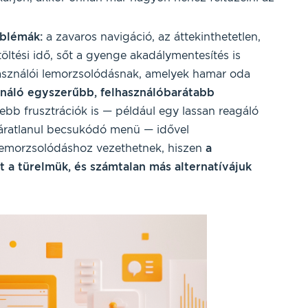
oblémák:
a zavaros navigáció, az áttekinthetetlen,
etöltési idő, sőt a gyenge akadálymentesítés is
használói lemorzsolódásnak, amelyek hamar oda
ználó egyszerűbb, felhasználóbarátabb
bb frusztrációk is — például egy lassan reagáló
váratlanul becsukódó menü — idővel
lemorzsolódáshoz vezethetnek, hiszen
a
t a türelmük, és számtalan más alternatívájuk