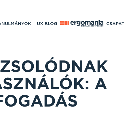
TANULMÁNYOK
UX BLOG
CSAPAT
RZSOLÓDNAK
ASZNÁLÓK: A
FOGADÁS