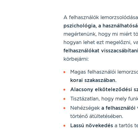
A felhasználók lemorzsolódás
pszichológia, a használhatós
megértenünk, hogy mi miért tö
hogyan lehet ezt megelőzni, v
felhasználókat visszacsábítan
körbejárni:
Magas felhasználói lemorzs
korai szakaszában.
Alacsony elköteleződési sz
Tisztázatlan, hogy mely fu
Nehézségek
a felhasználói
történő átültetésében.
Lassú növekedés
a tartós t