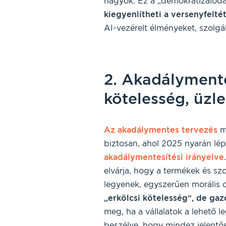
nagyok. Ez a „demokratizálódá
kiegyenlítheti a versenyfelté
AI-vezérelt élményeket, szolgál
2. Akadálymente
kötelesség, üzle
Az akadálymentes tervezés
mé
biztosan, ahol 2025 nyarán lé
akadálymentesítési irányelve
elvárja, hogy a termékek és sz
legyenek, egyszerűen morális o
„erkölcsi kötelesség“, de gaz
meg, ha a vállalatok a lehető l
beszélve, hogy mindez jelentős