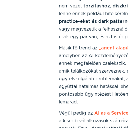
nem vezet
torzításhoz, diszk
lenne ennek például hitelkérel
practice-eket és dark patter
vagy megvezetik a felhasználók
csak egy pár van, és azt is épp
Másik fő trend az
„agent alapú
amelyben az AI kezdeményező s
ennek megfelelően cselekszik. 
amik találkozókat szerveznek, 
ügyfélszolgálati problémákat, 
egyúttal hatalmas hatással lehe
pontosabb ügyintézést illetően
lemarad.
Végül pedig az
AI as a Servic
a kisebb vállalkozások számára 