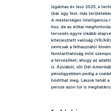
Izgalmas év lesz 2025, a tec
(bár úgy fest, más területek
A mesterséges intelligencia 
hoz, de az etikai megfontolás
tervezés egyre inkább alapvet
kiterjesztett valóság (VR/AR)
nemcsak a felhasználói élmény
fenntarthatóság mint szempo
a tervezőket, ahogy az adatb
is. Ázsiából, sőt Dél-Amerikáb
pénzügyekben pedig a családi 
hódíthat meg. Lássuk tehát a
persze azon túl is meghatározh