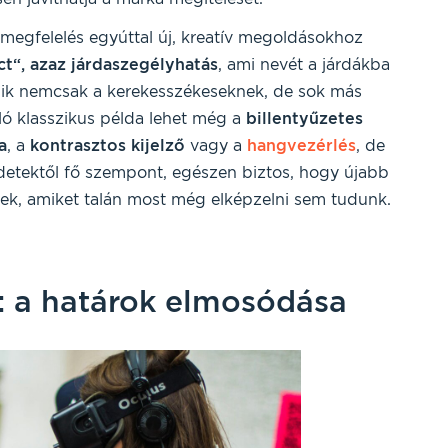
egfelelés egyúttal új, kreatív megoldásokhoz
ct“, azaz járdaszegélyhatás
, ami nevét a járdákba
amik nemcsak a kerekesszékeseknek, de sok más
ó klasszikus példa lehet még a
billentyűzetes
a
, a
kontrasztos kijelző
vagy a
hangvezérlés
, de
detektől fő szempont, egészen biztos, hogy újabb
nek, amiket talán most még elképzelni sem tudunk.
: a határok elmosódása