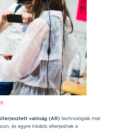
sh
kiterjesztett valóság (AR)
technológiák már
áson, és egyre inkább elterjednek a