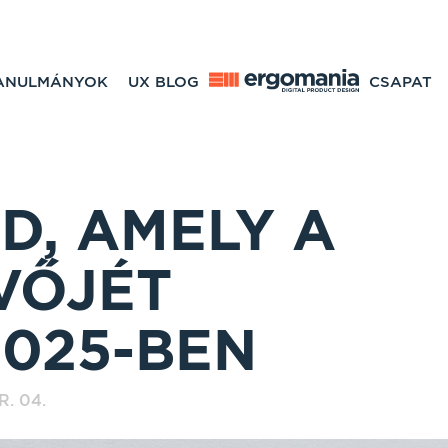
TANULMÁNYOK
UX BLOG
CSAPAT
D, AMELY A
VŐJÉT
2025-BEN
R. 04.