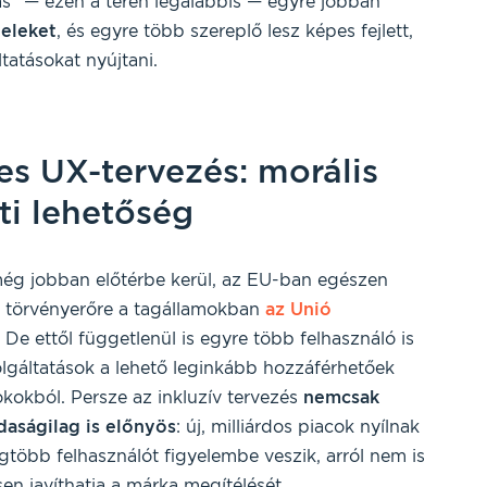
s“ — ezen a téren legalábbis — egyre jobban
teleket
, és egyre több szereplő lesz képes fejlett,
tatásokat nyújtani.
s UX-tervezés: morális
ti lehetőség
g jobban előtérbe kerül, az EU-ban egészen
p törvényerőre a tagállamokban
az Unió
. De ettől függetlenül is egyre több felhasználó is
olgáltatások a lehető leginkább hozzáférhetőek
kokból. Persze az inkluzív tervezés
nemcsak
daságilag is előnyös
: új, milliárdos piacok nyílnak
egtöbb felhasználót figyelembe veszik, arról nem is
en javíthatja a márka megítélését.