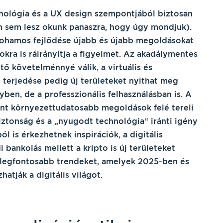
hnológia és a UX design szempontjából biztosan
en sem lesz okunk panaszra, hogy úgy mondjuk).
rohamos fejlődése újabb és újabb megoldásokat
okra is ráirányítja a figyelmet. Az akadálymentes
ő követelménnyé válik, a virtuális és
 terjedése pedig új területeket nyithat meg
ben, de a professzionális felhasználásban is. A
nt környezettudatosabb megoldások felé tereli
iztonság és a „nyugodt technológia“ iránti igény
ól is érkezhetnek inspirációk, a digitális
bankolás mellett a kripto is új területeket
 legfontosabb trendeket, amelyek 2025-ben és
atják a digitális világot.