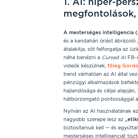
1. AI: hiper-pers
megfontolások,
A mesterséges intelligencia (
és a kandahári óriást ábrázoló 
átalakítja, sőt felforgatja az ü
néha benézni a
Cursed AI
FB-c
videók készülnek,
főleg Gordo
trend várhatóan az AI által vez
pénzügyi alkalmazások befektet
hajlandósága és céljai alapjá
hátborzongató pontossággal a
Nyilván az AI használatának ez a
nagyobb szerepe lesz az
„etik
biztosítaniuk kell — és egyútta
mesterséges intelligenciát tis