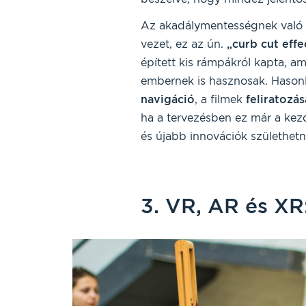
Az akadálymentességnek való m
vezet, ez az ún.
„curb cut effe
épített kis rámpákról kapta, 
embernek is hasznosak. Hasonl
navigáció
, a filmek
feliratozás
ha a tervezésben ez már a kez
és újabb innovációk születhet
3. VR, AR és XR