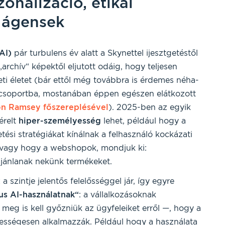
zonalizáció, etikai
 ágensek
AI)
pár turbulens év alatt a Skynettel ijesztgetéstől
„archív“ képektől eljutott odáig, hogy teljesen
zleti életet (bár ettől még továbbra is érdemes néha-
soportba, mostanában éppen egészen elátkozott
n Ramsey főszereplésével
). 2025-ben az egyik
érelt
hiper-személyesség
lehet, például hogy a
ési stratégiákat kínálnak a felhasználó kockázati
n, vagy hogy a webshopok, mondjuk ki:
jánlanak nekünk termékeket.
 szintje jelentős felelősséggel jár, így egyre
us AI-használatnak“
: a vállalkozásoknak
l meg is kell győzniük az ügyfeleiket erről —, hogy a
ztességesen alkalmazzák. Például hogy a használata