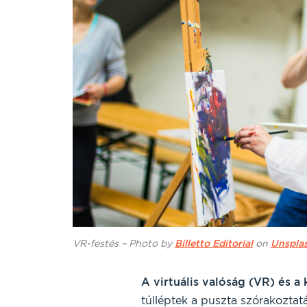
VR-festés – Photo by
Billetto Editorial
on
Unspla
A virtuális valóság (VR) és a 
túlléptek a puszta szórakoztat