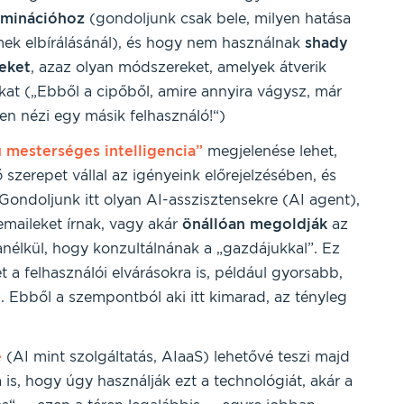
riminációhoz
(gondoljunk csak bele, milyen hatása
mek elbírálásánál), és hogy nem használnak
shady
neket
, azaz olyan módszereket, amelyek átverik
at („Ebből a cipőből, amire annyira vágysz, már
en nézi egy másik felhasználó!“)
 mesterséges intelligencia”
megjelenése lehet,
zerepet vállal az igényeink előrejelzésében, és
Gondoljunk itt olyan AI-asszisztensekre (AI agent),
emaileket írnak, vagy akár
önállóan megoldják
az
anélkül, hogy konzultálnának a „gazdájukkal”. Ez
t a felhasználói elvárásokra is, például gyorsabb,
. Ebből a szempontból aki itt kimarad, az tényleg
e
(AI mint szolgáltatás, AIaaS) lehetővé teszi majd
is, hogy úgy használják ezt a technológiát, akár a