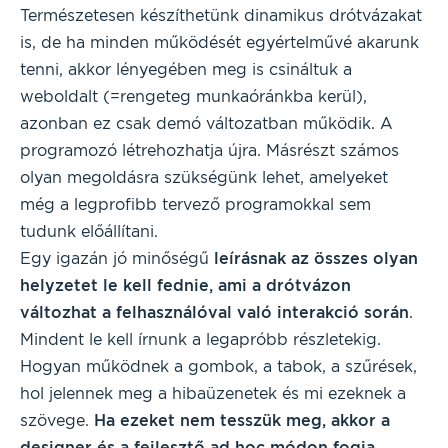
Természetesen készíthetünk dinamikus drótvázakat
is, de ha minden működését egyértelművé akarunk
tenni, akkor lényegében meg is csináltuk a
weboldalt (=rengeteg munkaóránkba kerül),
azonban ez csak demó változatban működik. A
programozó létrehozhatja újra. Másrészt számos
olyan megoldásra szükségünk lehet, amelyeket
még a legprofibb tervező programokkal sem
tudunk előállítani.
Egy igazán jó minőségű
leírásnak
az összes olyan
helyzetet le kell fednie, ami a drótvázon
változhat a felhasználóval való interakció során
.
Mindent le kell írnunk a legapróbb részletekig.
Hogyan működnek a gombok, a tabok, a szűrések,
hol jelennek meg a hibaüzenetek és mi ezeknek a
szövege.
Ha ezeket nem tesszük meg, akkor a
designer és a fejlesztő ad hoc módon fogja