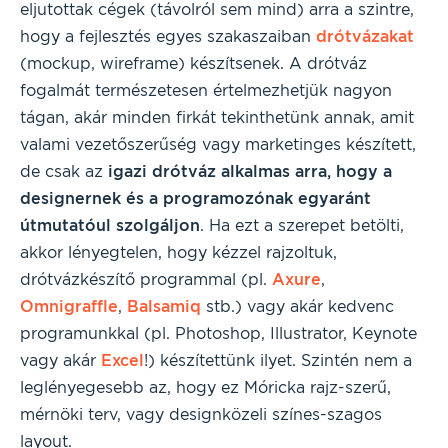
eljutottak cégek (távolról sem mind) arra a szintre,
hogy a fejlesztés egyes szakaszaiban
drótvázakat
(mockup, wireframe) készítsenek. A drótváz
fogalmát természetesen értelmezhetjük nagyon
tágan, akár minden firkát tekinthetünk annak, amit
valami vezetőszerűség vagy marketinges készített,
de csak az
igazi drótváz alkalmas arra, hogy a
designernek és a programozónak egyaránt
útmutatóul szolgáljon
. Ha ezt a szerepet betölti,
akkor lényegtelen, hogy kézzel rajzoltuk,
drótvázkészítő programmal (pl.
Axure
,
Omnigraffle
,
Balsamiq
stb.) vagy akár kedvenc
programunkkal (pl. Photoshop, Illustrator, Keynote
vagy akár
Excel
!) készítettünk ilyet. Szintén nem a
leglényegesebb az, hogy ez Móricka rajz-szerű,
mérnöki terv, vagy designközeli színes-szagos
layout.