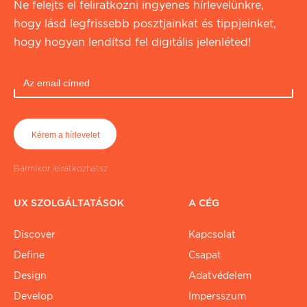
Ne felejts el feliratkozni ingyenes hírlevelünkre,
hogy lásd legfrissebb posztjainkat és tippjeinket,
hogy hogyan lendítsd fel digitális jelenléted!
Bármikor leiratkozhatsz
UX SZOLGÁLTATÁSOK
A CÉG
Discover
Kapcsolat
Define
Csapat
Design
Adatvédelem
Develop
Impersszum