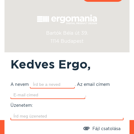
Bartók Béla út 39.
1114 Budapest
Kedves Ergo,
A nevem
.
Az email címem
.
Üzenetem:
Fájl csatolása