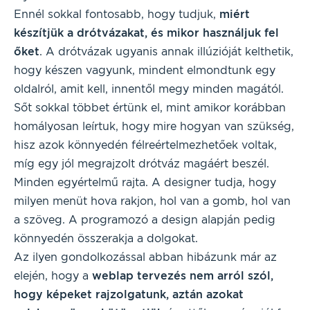
Ennél sokkal fontosabb, hogy tudjuk,
miért
készítjük a drótvázakat, és mikor használjuk fel
őket
. A drótvázak ugyanis annak illúzióját kelthetik,
hogy készen vagyunk, mindent elmondtunk egy
oldalról, amit kell, innentől megy minden magától.
Sőt sokkal többet értünk el, mint amikor korábban
homályosan leírtuk, hogy mire hogyan van szükség,
hisz azok könnyedén félreértelmezhetőek voltak,
míg egy jól megrajzolt drótváz magáért beszél.
Minden egyértelmű rajta. A designer tudja, hogy
milyen menüt hova rakjon, hol van a gomb, hol van
a szöveg. A programozó a design alapján pedig
könnyedén összerakja a dolgokat.
Az ilyen gondolkozással abban hibázunk már az
elején, hogy a
weblap tervezés nem arról szól,
hogy képeket rajzolgatunk, aztán azokat