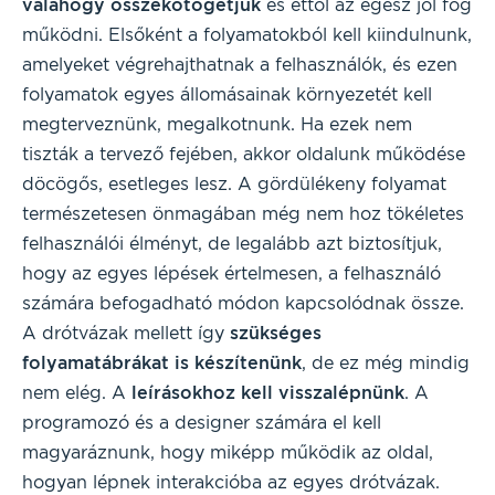
valahogy összekötögetjük
és ettől az egész jól fog
működni. Elsőként a folyamatokból kell kiindulnunk,
amelyeket végrehajthatnak a felhasználók, és ezen
folyamatok egyes állomásainak környezetét kell
megterveznünk, megalkotnunk. Ha ezek nem
tiszták a tervező fejében, akkor oldalunk működése
döcögős, esetleges lesz. A gördülékeny folyamat
természetesen önmagában még nem hoz tökéletes
felhasználói élményt, de legalább azt biztosítjuk,
hogy az egyes lépések értelmesen, a felhasználó
számára befogadható módon kapcsolódnak össze.
A drótvázak mellett így
szükséges
folyamatábrákat is készítenünk
, de ez még mindig
nem elég. A
leírásokhoz kell visszalépnünk
. A
programozó és a designer számára el kell
magyaráznunk, hogy miképp működik az oldal,
hogyan lépnek interakcióba az egyes drótvázak.