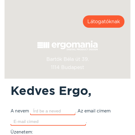
Látogatóknak
Bartók Béla út 39.
1114 Budapest
Kedves Ergo,
A nevem
.
Az email címem
.
Üzenetem: