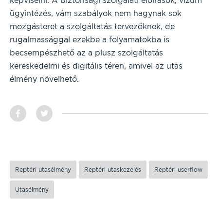
képviselni. A biztonsági szolgálati előírások, vízum
ügyintézés, vám szabályok nem hagynak sok
mozgásteret a szolgáltatás tervezőknek, de
rugalmassággal ezekbe a folyamatokba is
becsempészhető az a plusz szolgáltatás
kereskedelmi és digitális téren, amivel az utas
élmény növelhető.
Reptéri utasélmény
Reptéri utaskezelés
Reptéri userflow
Utasélmény