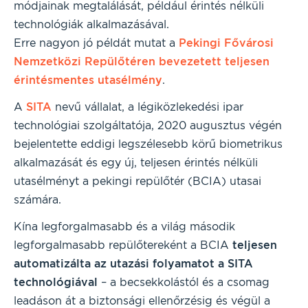
módjainak megtalálását, például érintés nélküli
technológiák alkalmazásával.
Erre nagyon jó példát mutat a
Pekingi Fővárosi
Nemzetközi Repülőtéren bevezetett teljesen
érintésmentes utasélmény
.
A
SITA
nevű vállalat, a légiközlekedési ipar
technológiai szolgáltatója, 2020 augusztus végén
bejelentette eddigi legszélesebb körű biometrikus
alkalmazását és egy új, teljesen érintés nélküli
utasélményt a pekingi repülőtér (BCIA) utasai
számára.
Kína legforgalmasabb és a világ második
legforgalmasabb repülőtereként a BCIA
teljesen
automatizálta az utazási folyamatot a SITA
technológiával
– a becsekkolástól és a csomag
leadáson át a biztonsági ellenőrzésig és végül a