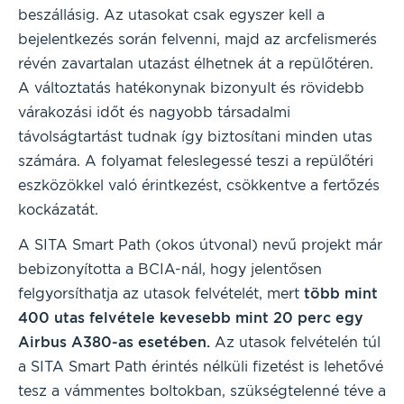
beszállásig. Az utasokat csak egyszer kell a
bejelentkezés során felvenni, majd az arcfelismerés
révén zavartalan utazást élhetnek át a repülőtéren.
A változtatás hatékonynak bizonyult és rövidebb
várakozási időt és nagyobb társadalmi
távolságtartást tudnak így biztosítani minden utas
számára. A folyamat feleslegessé teszi a repülőtéri
eszközökkel való érintkezést, csökkentve a fertőzés
kockázatát.
A SITA Smart Path (okos útvonal) nevű projekt már
bebizonyította a BCIA-nál, hogy jelentősen
felgyorsíthatja az utasok felvételét, mert
több mint
400 utas felvétele kevesebb mint 20 perc egy
Airbus A380-as esetében.
Az utasok felvételén túl
a SITA Smart Path érintés nélküli fizetést is lehetővé
tesz a vámmentes boltokban, szükségtelenné téve a