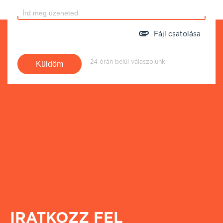
Fájl csatolása
24 órán belül válaszolunk
IRATKOZZ FEL