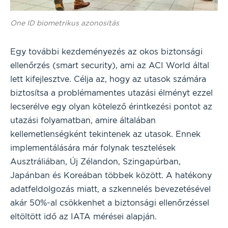
One ID biometrikus azonosítás
Egy további kezdeményezés az okos biztonsági
ellenőrzés (smart security), ami az ACI World által
lett kifejlesztve. Célja az, hogy az utasok számára
biztosítsa a problémamentes utazási élményt ezzel
lecserélve egy olyan kötelező érintkezési pontot az
utazási folyamatban, amire általában
kellemetlenségként tekintenek az utasok. Ennek
implementálására már folynak tesztelések
Ausztráliában, Új Zélandon, Szingapúrban,
Japánban és Koreában többek között. A hatékony
adatfeldolgozás miatt, a szkennelés bevezetésével
akár 50%-al csökkenhet a biztonsági ellenőrzéssel
eltöltött idő az IATA mérései alapján.