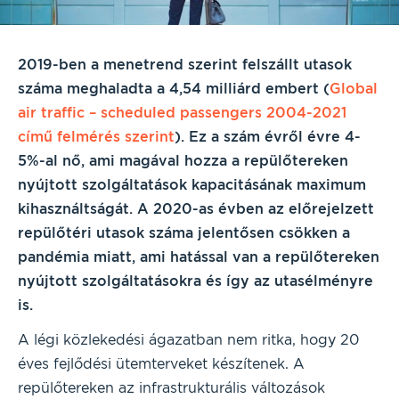
2019-ben a menetrend szerint felszállt utasok
száma meghaladta a 4,54 milliárd embert (
Global
air traffic – scheduled passengers 2004-2021
című felmérés szerint
). Ez a szám évről évre 4-
5%-al nő, ami magával hozza a repülőtereken
nyújtott szolgáltatások kapacitásának maximum
kihasználtságát. A 2020-as évben az előrejelzett
repülőtéri utasok száma jelentősen csökken a
pandémia miatt, ami hatással van a repülőtereken
nyújtott szolgáltatásokra és így az utasélményre
is.
A légi közlekedési ágazatban nem ritka, hogy 20
éves fejlődési ütemterveket készítenek. A
repülőtereken az infrastrukturális változások