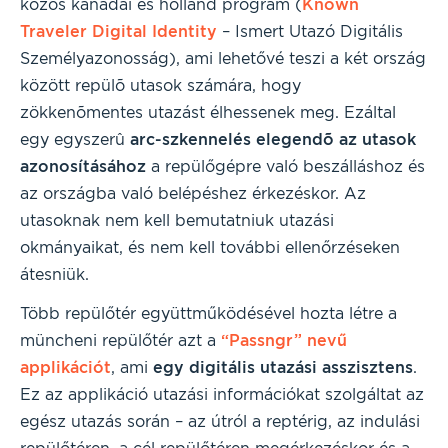
közös kanadai és holland program (
Known
Traveler Digital Identity
– Ismert Utazó Digitális
Személyazonosság), ami lehetővé teszi a két ország
között repülõ utasok számára, hogy
zökkenõmentes utazást élhessenek meg. Ezáltal
egy egyszerû
arc-szkennelés elegendõ az utasok
azonosításához
a repülőgépre való beszálláshoz és
az országba való belépéshez érkezéskor. Az
utasoknak nem kell bemutatniuk utazási
okmányaikat, és nem kell további ellenőrzéseken
átesniük.
Több repülőtér együttműködésével hozta létre a
müncheni repülőtér azt a
“Passngr” nevű
applikációt
, ami
egy digitális utazási asszisztens
.
Ez az applikáció utazási információkat szolgáltat az
egész utazás során – az útról a reptérig, az indulási