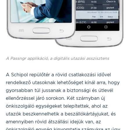
A Passngr applikáció, a digitális utazási asszisztens
A Schipol repülőtér a rövid csatlakozási idővel
rendelkező utasoknak lehetőséget kínál arra, hogy
gyorsabban túl jussanak a biztonsági és útlevél
ellenőrzéssel járó sorokon. Két szárnyban új
önkiszolgáló egységeket telepítettek, ahol az
utazók beszkennelhetik a beszállókártáyjukat, és
amennyiben rövid átszállási idejük van, az
önkiszolgáló egység kinyomtatja számukra az úgy