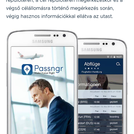
repülőtéren, a cél repülőtéren megérkezéskor és a
végső célállomásra történő megérkezés során,
végig hasznos információkkal ellátva az utast.