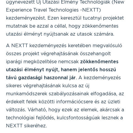
úgynevezett Új Utazási Élmény Technológiák (New
Experience Travel Technologies -NEXTT)
kezdeményezést. Ezen keresztül tucatnyi projektet
mutatnak be azzal a céllal, hogy zökkenőmentes
utazási élményt nyújtsanak az utasok számára.
A NEXTT kezdeményezés keretében megvalósuló
összes projekt végrehajtásának összehangolt
iparági megközelítése nemcsak
zökkenőmentes
utazási élményt nyújt, hanem jelentős hosszú
távú gazdasági haszonnal jár
. A kezdeményezés
sikeres végrehajtásának kulcsa az új
munkamódszerek szabályozásainak elfogadása, az
érdekelt felek közötti információcsere és az üzleti
változás. Várható, hogy ezek az elemek, akárcsak a
technológiai fejlődés, kulcsfontosságúak lesznek a
NEXTT sikeréhez.