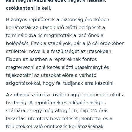
kell megtervezni és ezek negatív hatásait
csökkenteni is kell.
Bizonyos repülőterek a biztonság érdekében
korlátozták az utasok idő előtti belépését a
terminálokba és megtiltották a kísérőnek a
belépését. Ezek a szabályok, bár a jó cél érdekében
születtek, növelik a feszültséget az utasokban.
Ebben az esetben a reptereknek fontos
megtervezni az érkezés előtti utasélményt és
tájékoztatni az utasokat előre a várható
szigorításokkal, hogy fel tudjanak arra készülni.
Az utasok számára további aggodalomra ad okot a
tisztaság. A repülőterek és a légitársaságok
számára ez egy még átfogóbb, napi 24 órás
takarítási ütemterv bevezetését jelentette, és a
felületekkel való érintkezés korlátozásának