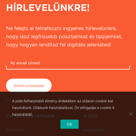
HÍRLEVELÜNKRE!
Ne felejts el feliratkozni ingyenes hírlevelünkre,
hogy lásd legfrissebb posztjainkat és tippjeinket,
hogy hogyan lendítsd fel digitális jelenléted!
Bármikor leiratkozhatsz
A jobb felhasználói élmény érdekében az oldalon cookie-kat
használunk. Oldalunk használatával, Ön elfogadja a cookie-k
használatát.
UX SZOLGÁLTATÁSOK
A CÉG
OK
Discover
Kapcsolat