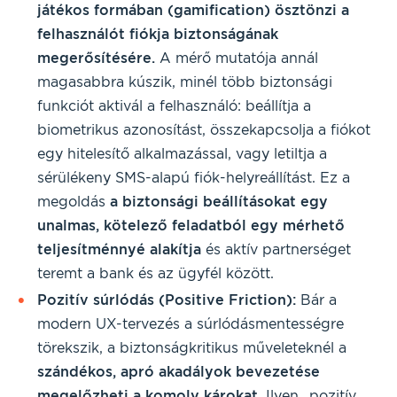
játékos formában (gamification) ösztönzi a
felhasználót fiókja biztonságának
megerősítésére.
A mérő mutatója annál
magasabbra kúszik, minél több biztonsági
funkciót aktivál a felhasználó: beállítja a
biometrikus azonosítást, összekapcsolja a fiókot
egy hitelesítő alkalmazással, vagy letiltja a
sérülékeny SMS-alapú fiók-helyreállítást. Ez a
megoldás
a biztonsági beállításokat egy
unalmas, kötelező feladatból egy mérhető
teljesítménnyé alakítja
és aktív partnerséget
teremt a bank és az ügyfél között.
Pozitív súrlódás (Positive Friction):
Bár a
modern UX-tervezés a súrlódásmentességre
törekszik, a biztonságkritikus műveleteknél a
szándékos, apró akadályok bevezetése
megelőzheti a komoly károkat.
Ilyen „pozitív