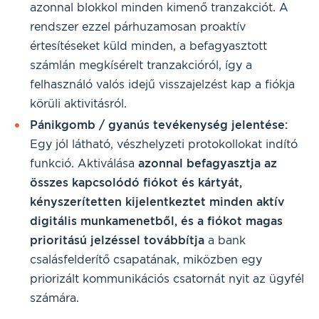
azonnal blokkol minden kimenő tranzakciót. A
rendszer ezzel párhuzamosan proaktív
értesítéseket küld minden, a befagyasztott
számlán megkísérelt tranzakcióról, így a
felhasználó valós idejű visszajelzést kap a fiókja
körüli aktivitásról.
Pánikgomb / gyanús tevékenység jelentése:
Egy jól látható, vészhelyzeti protokollokat indító
funkció. Aktiválása
azonnal befagyasztja az
összes kapcsolódó fiókot és kártyát,
kényszerítetten kijelentkeztet minden aktív
digitális munkamenetből, és a fiókot magas
prioritású jelzéssel továbbítja
a bank
csalásfelderítő csapatának, miközben egy
priorizált kommunikációs csatornát nyit az ügyfél
számára.