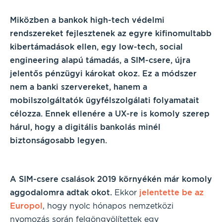
Miközben a bankok high-tech védelmi
rendszereket fejlesztenek az egyre kifinomultabb
kibertámadások ellen, egy low-tech, social
engineering alapú támadás, a SIM-csere, újra
jelentős pénzügyi károkat okoz. Ez a módszer
nem a banki szervereket, hanem a
mobilszolgáltatók ügyfélszolgálati folyamatait
célozza. Ennek ellenére a UX-re is komoly szerep
hárul, hogy a digitális bankolás minél
biztonságosabb legyen.
A SIM-csere csalások 2019 környékén már komoly
aggodalomra adtak okot.
Ekkor
jelentette be az
Europol
, hogy nyolc hónapos nemzetközi
nyomozás során felgöngyölítettek egy