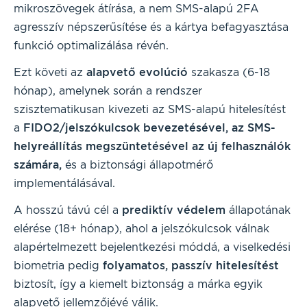
mikroszövegek átírása, a nem SMS-alapú 2FA
agresszív népszerűsítése és a kártya befagyasztása
funkció optimalizálása révén.
Ezt követi az
alapvető evolúció
szakasza (6-18
hónap), amelynek során a rendszer
szisztematikusan kivezeti az SMS-alapú hitelesítést
a
FIDO2/jelszókulcsok bevezetésével, az SMS-
helyreállítás megszüntetésével az új felhasználók
számára,
és a biztonsági állapotmérő
implementálásával.
A hosszú távú cél a
prediktív védelem
állapotának
elérése (18+ hónap), ahol a jelszókulcsok válnak
alapértelmezett bejelentkezési móddá, a viselkedési
biometria pedig
folyamatos, passzív hitelesítést
biztosít, így a kiemelt biztonság a márka egyik
alapvető jellemzőjévé válik.