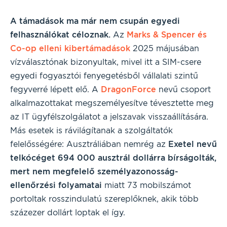
A támadások ma már nem csupán egyedi
felhasználókat céloznak.
Az
Marks & Spencer és
Co-op elleni kibertámadások
2025 májusában
vízválasztónak bizonyultak, mivel itt a SIM-csere
egyedi fogyasztói fenyegetésből vállalati szintű
fegyverré lépett elő. A
DragonForce
nevű csoport
alkalmazottakat megszemélyesítve tévesztette meg
az IT ügyfélszolgálatot a jelszavak visszaállítására.
Más esetek is rávilágítanak a szolgáltatók
felelősségére: Ausztráliában nemrég az
Exetel nevű
telkócéget 694 000 ausztrál dollárra bírságolták,
mert nem megfelelő személyazonosság-
ellenőrzési folyamatai
miatt 73 mobilszámot
portoltak rosszindulatú szereplőknek, akik több
százezer dollárt loptak el így.