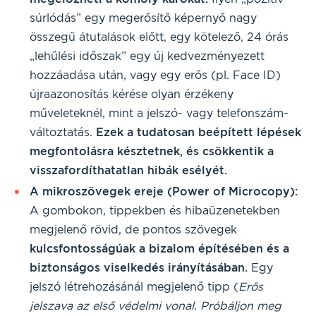
súrlódás” egy megerősítő képernyő nagy
összegű átutalások előtt, egy kötelező, 24 órás
„lehűlési időszak” egy új kedvezményezett
hozzáadása után, vagy egy erős (pl. Face ID)
újraazonosítás kérése olyan érzékeny
műveleteknél, mint a jelszó- vagy telefonszám-
változtatás.
Ezek a tudatosan beépített lépések
megfontolásra késztetnek, és csökkentik a
visszafordíthatatlan hibák esélyét.
A mikroszövegek ereje (Power of Microcopy):
A gombokon, tippekben és hibaüzenetekben
megjelenő rövid, de pontos szövegek
kulcsfontosságúak a bizalom építésében és a
biztonságos viselkedés irányításában.
Egy
jelszó létrehozásánál megjelenő tipp (
Erős
jelszava az első védelmi vonal. Próbáljon meg