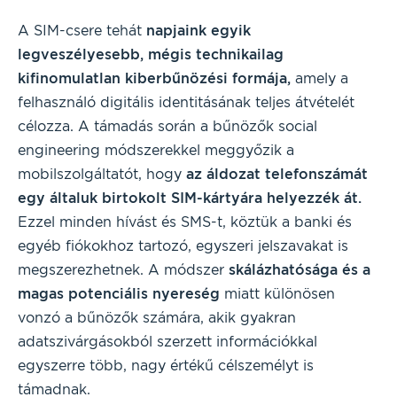
A SIM-csere tehát
napjaink egyik
legveszélyesebb, mégis technikailag
kifinomulatlan kiberbűnözési formája,
amely a
felhasználó digitális identitásának teljes átvételét
célozza. A támadás során a bűnözők social
engineering módszerekkel meggyőzik a
mobilszolgáltatót, hogy
az áldozat telefonszámát
egy általuk birtokolt SIM-kártyára helyezzék át.
Ezzel minden hívást és SMS-t, köztük a banki és
egyéb fiókokhoz tartozó, egyszeri jelszavakat is
megszerezhetnek. A módszer
skálázhatósága és a
magas potenciális nyereség
miatt különösen
vonzó a bűnözők számára, akik gyakran
adatszivárgásokból szerzett információkkal
egyszerre több, nagy értékű célszemélyt is
támadnak.