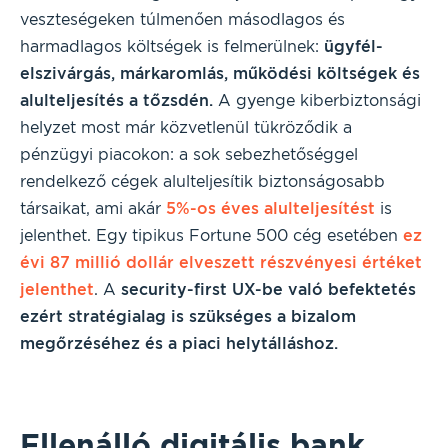
veszteségeken túlmenően másodlagos és
harmadlagos költségek is felmerülnek:
ügyfél-
elszivárgás, márkaromlás, működési költségek és
alulteljesítés a tőzsdén.
A gyenge kiberbiztonsági
helyzet most már közvetlenül tükröződik a
pénzügyi piacokon: a sok sebezhetőséggel
rendelkező cégek alulteljesítik biztonságosabb
társaikat, ami akár
5%-os éves alulteljesítést
is
jelenthet. Egy tipikus Fortune 500 cég esetében
ez
évi 87 millió dollár elveszett részvényesi értéket
jelenthet
. A
security-first UX-be való befektetés
ezért stratégialag is szükséges a bizalom
megőrzéséhez és a piaci helytálláshoz.
Ellenálló digitális bank