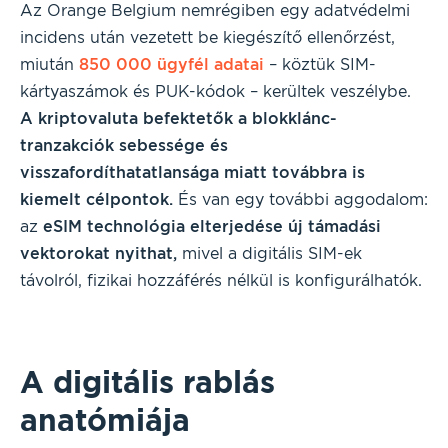
Az Orange Belgium nemrégiben egy adatvédelmi
incidens után vezetett be kiegészítő ellenőrzést,
miután
850 000 ügyfél adatai
– köztük SIM-
kártyaszámok és PUK-kódok – kerültek veszélybe.
A kriptovaluta befektetők a blokklánc-
tranzakciók sebessége és
visszafordíthatatlansága miatt továbbra is
kiemelt célpontok.
És van egy további aggodalom:
az
eSIM technológia elterjedése új támadási
vektorokat nyithat,
mivel a digitális SIM-ek
távolról, fizikai hozzáférés nélkül is konfigurálhatók.
A digitális rablás
anatómiája