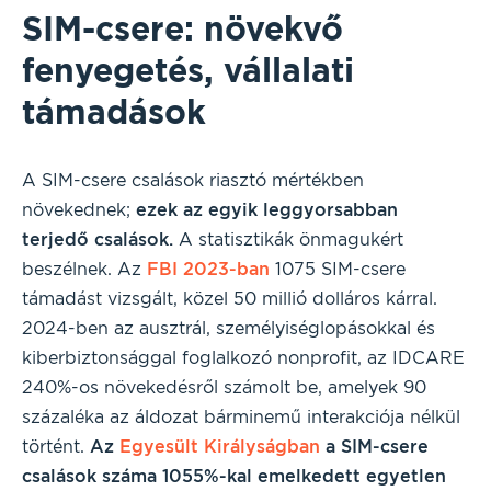
SIM-csere: növekvő
fenyegetés, vállalati
támadások
A SIM-csere csalások riasztó mértékben
növekednek;
ezek az egyik leggyorsabban
terjedő csalások.
A statisztikák önmagukért
beszélnek. Az
FBI 2023-ban
1075 SIM-csere
támadást vizsgált, közel 50 millió dolláros kárral.
2024-ben az ausztrál, személyiséglopásokkal és
kiberbiztonsággal foglalkozó nonprofit, az IDCARE
240%-os növekedésről számolt be, amelyek 90
százaléka az áldozat bárminemű interakciója nélkül
történt.
Az
Egyesült Királyságban
a SIM-csere
csalások száma 1055%-kal emelkedett egyetlen