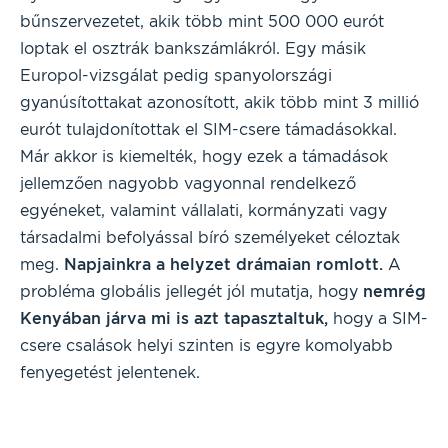
bűnszervezetet, akik több mint 500 000 eurót
loptak el osztrák bankszámlákról. Egy másik
Europol-vizsgálat pedig spanyolországi
gyanúsítottakat azonosított, akik több mint 3 millió
eurót tulajdonítottak el SIM-csere támadásokkal.
Már akkor is kiemelték, hogy ezek a támadások
jellemzően nagyobb vagyonnal rendelkező
egyéneket, valamint vállalati, kormányzati vagy
társadalmi befolyással bíró személyeket céloztak
meg.
Napjainkra a helyzet drámaian romlott.
A
probléma globális jellegét jól mutatja, hogy
nemrég
Kenyában járva mi is azt tapasztaltuk,
hogy a SIM-
csere csalások helyi szinten is egyre komolyabb
fenyegetést jelentenek.