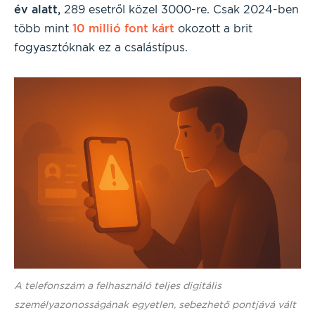
év alatt,
289 esetről közel 3000-re. Csak 2024-ben
több mint
10 millió font kárt
okozott a brit
fogyasztóknak ez a csalástípus.
A telefonszám a felhasználó teljes digitális
személyazonosságának egyetlen, sebezhető pontjává vált