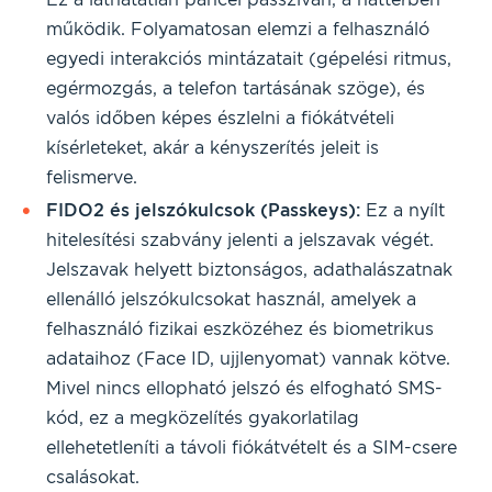
működik. Folyamatosan elemzi a felhasználó
egyedi interakciós mintázatait (gépelési ritmus,
egérmozgás, a telefon tartásának szöge), és
valós időben képes észlelni a fiókátvételi
kísérleteket, akár a kényszerítés jeleit is
felismerve.
FIDO2 és jelszókulcsok (Passkeys):
Ez a nyílt
hitelesítési szabvány jelenti a jelszavak végét.
Jelszavak helyett biztonságos, adathalászatnak
ellenálló jelszókulcsokat használ, amelyek a
felhasználó fizikai eszközéhez és biometrikus
adataihoz (Face ID, ujjlenyomat) vannak kötve.
Mivel nincs ellopható jelszó és elfogható SMS-
kód, ez a megközelítés gyakorlatilag
ellehetetleníti a távoli fiókátvételt és a SIM-csere
csalásokat.