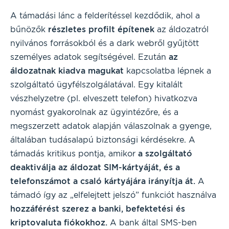
A támadási lánc a felderítéssel kezdődik, ahol a
bűnözők
részletes profilt építenek
az áldozatról
nyilvános forrásokból és a dark webről gyűjtött
személyes adatok segítségével. Ezután
az
áldozatnak kiadva magukat
kapcsolatba lépnek a
szolgáltató ügyfélszolgálatával. Egy kitalált
vészhelyzetre (pl. elveszett telefon) hivatkozva
nyomást gyakorolnak az ügyintézőre, és a
megszerzett adatok alapján válaszolnak a gyenge,
általában tudásalapú biztonsági kérdésekre. A
támadás kritikus pontja, amikor
a szolgáltató
deaktiválja az áldozat SIM-kártyáját, és a
telefonszámot a csaló kártyájára irányítja át.
A
támadó így az „elfelejtett jelszó” funkciót használva
hozzáférést szerez a banki, befektetési és
kriptovaluta fiókokhoz.
A bank által SMS-ben