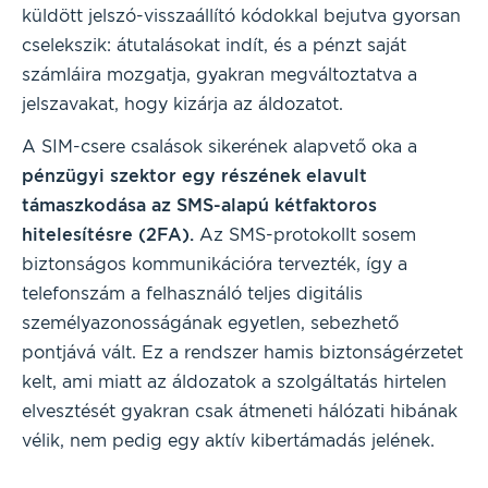
küldött jelszó-visszaállító kódokkal bejutva gyorsan
cselekszik: átutalásokat indít, és a pénzt saját
számláira mozgatja, gyakran megváltoztatva a
jelszavakat, hogy kizárja az áldozatot.
A SIM-csere csalások sikerének alapvető oka a
pénzügyi szektor egy részének elavult
támaszkodása az SMS-alapú kétfaktoros
hitelesítésre (2FA).
Az SMS-protokollt sosem
biztonságos kommunikációra tervezték, így a
telefonszám a felhasználó teljes digitális
személyazonosságának egyetlen, sebezhető
pontjává vált. Ez a rendszer hamis biztonságérzetet
kelt, ami miatt az áldozatok a szolgáltatás hirtelen
elvesztését gyakran csak átmeneti hálózati hibának
vélik, nem pedig egy aktív kibertámadás jelének.