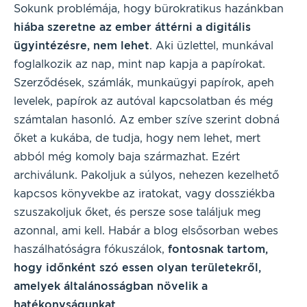
Sokunk problémája, hogy bürokratikus hazánkban
hiába szeretne az ember áttérni a digitális
ügyintézésre, nem lehet
. Aki üzlettel, munkával
foglalkozik az nap, mint nap kapja a papírokat.
Szerződések, számlák, munkaügyi papírok, apeh
levelek, papírok az autóval kapcsolatban és még
számtalan hasonló. Az ember szíve szerint dobná
őket a kukába, de tudja, hogy nem lehet, mert
abból még komoly baja származhat. Ezért
archiválunk. Pakoljuk a súlyos, nehezen kezelhető
kapcsos könyvekbe az iratokat, vagy dossziékba
szuszakoljuk őket, és persze sose találjuk meg
azonnal, ami kell. Habár a blog elsősorban webes
haszálhatóságra fókuszálok,
fontosnak tartom,
hogy időnként szó essen olyan területekről,
amelyek általánosságban növelik a
hatékonyságunkat
.