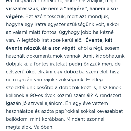
Ha megvan a borítékunk, akkor használjuk, majd
visszatesszük, de nem a “helyére”, hanem a sor
végére
. Ezt azért tesszük, mert azt mondjuk,
hogyha egy iratra egyszer szükségünk volt, akkor
az valami miatt fontos, úgyhogy jobb ha kéznél
van. A legtöbb irat sose kerül elő.
Évente, két
évente nézzük át a sor végét
, ahol a régi, sosem
használt dokumentumok vannak. Amit kidobhatunk
dobjuk ki, a fontos iratokat pedig őrizzük meg, de
célszerű őket elrakni egy dobozba szem elöl, hisz
nem igazán van rájuk szükségünk. Esetleg
szelektáljunk később a dobozok közt is, hisz kinek
kellenek a 90-es évek közmű számlái? A rendszert
igazán jó szívvel ajánlom. Én egy éve vettem
használatba és azóta papírokkal sokkal kevesebbet
bajlódom, mint korábban. Mindent azonnal
megtalálok. Valóban.