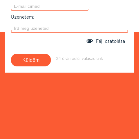
.
Üzenetem:
Fájl csatolása
24 órán belül válaszolunk