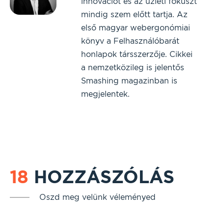
innovációt és az üzleti fókuszt
mindig szem előtt tartja. Az
első magyar webergonómiai
könyv a Felhasználóbarát
honlapok társszerzője. Cikkei
a nemzetközileg is jelentős
Smashing magazinban is
megjelentek.
18
HOZZÁSZÓLÁS
Oszd meg velünk véleményed