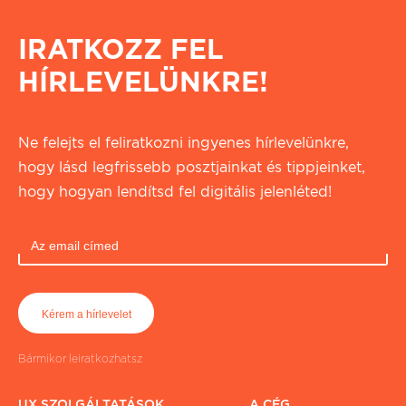
IRATKOZZ FEL
HÍRLEVELÜNKRE!
Ne felejts el feliratkozni ingyenes hírlevelünkre,
hogy lásd legfrissebb posztjainkat és tippjeinket,
hogy hogyan lendítsd fel digitális jelenléted!
Bármikor leiratkozhatsz
UX SZOLGÁLTATÁSOK
A CÉG