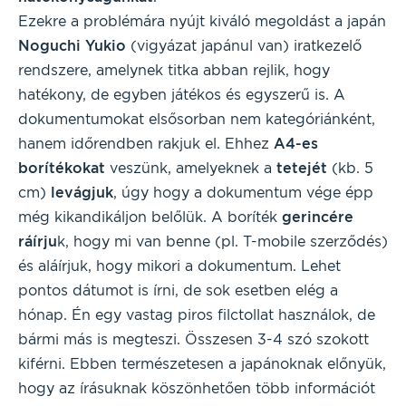
Ezekre a problémára nyújt kiváló megoldást a japán
Noguchi Yukio
(vigyázat japánul van) iratkezelő
rendszere, amelynek titka abban rejlik, hogy
hatékony, de egyben játékos és egyszerű is. A
dokumentumokat elsősorban nem kategóriánként,
hanem időrendben rakjuk el. Ehhez
A4-es
borítékokat
veszünk, amelyeknek a
tetejét
(kb. 5
cm)
levágjuk
, úgy hogy a dokumentum vége épp
még kikandikáljon belőlük. A boríték
gerincére
ráírju
k, hogy mi van benne (pl. T-mobile szerződés)
és aláírjuk, hogy mikori a dokumentum. Lehet
pontos dátumot is írni, de sok esetben elég a
hónap. Én egy vastag piros filctollat használok, de
bármi más is megteszi. Összesen 3-4 szó szokott
kiférni. Ebben természetesen a japánoknak előnyük,
hogy az írásuknak köszönhetően több információt