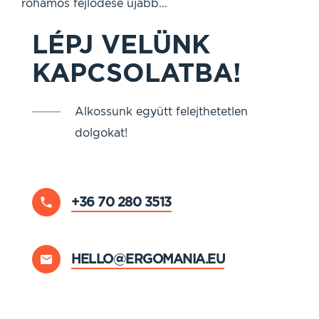
rohamos fejlődése újabb...
LÉPJ VELÜNK
KAPCSOLATBA!
Alkossunk együtt felejthetetlen
dolgokat!
+36 70 280 3513
HELLO@ERGOMANIA.EU