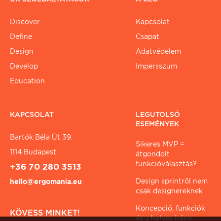
Discover
Kapcsolat
Define
Csapat
Design
Adatvédelem
Develop
Impersszum
Education
KAPCSOLAT
LEGUTOLSÓ
ESEMÉNYEK
Bartók Béla Út 39.
Sikeres MVP =
1114 Budapest
átgondolt
funkcióválasztás?
+36 70 280 3513
Design sprintről nem
hello@ergomania.eu
csak designereknek
Koncepció, funkciók
KÖVESS MINKET!
és a helyes irány