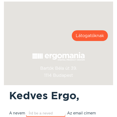
Látogatóknak
Bartók Béla út 39.
1114 Budapest
Kedves Ergo,
A nevem
.
Az email címem