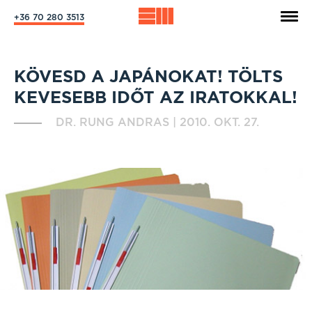
+36 70 280 3513
KÖVESD A JAPÁNOKAT! TÖLTS
KEVESEBB IDŐT AZ IRATOKKAL!
DR. RUNG ANDRAS
|
2010. OKT. 27.