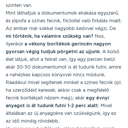
szinten van.
Mint láthatjuk a dokumentumok elrakása egyszerű,
és jópofa a színes fecnik, filctollal való firkálás miatt.
Az ember már sokkal nagyobb kedvvel végzi. De
mi történik, ha valamire szükség van?
Nos,
ilyenkor
a vékony borítékok gerincén nagyon
gyorsan végig tudjuk pörgetni az ujjunk
. A külső
élet látjuk, ahol a felirat van, így egy percen belül
akár 30-50 dokumentumot is át tudunk futni, amire
a nehézkes kapcsos könyvvel nincs módunk.
Ráadásul mivel segítenek minket a színes fecnik (pl.
ha szerződést keresek, akkor csak a megfelelő
fecnik borítékjait nézem meg), akár
egy évnyi
anyagot is át tudunk futni 1-2 perc alatt
. Mivel
általában az új anyagokra van szükségünk, így ez
az idő mindig rövidebb.