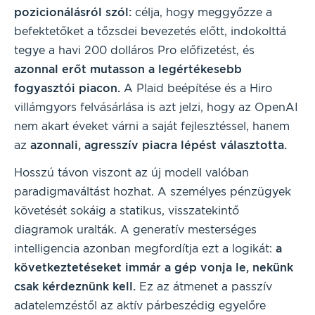
pozicionálásról szól:
célja, hogy meggyőzze a
befektetőket a tőzsdei bevezetés előtt, indokolttá
tegye a havi 200 dolláros Pro előfizetést, és
azonnal erőt mutasson a legértékesebb
fogyasztói piacon.
A Plaid beépítése és a Hiro
villámgyors felvásárlása is azt jelzi, hogy az OpenAI
nem akart éveket várni a saját fejlesztéssel, hanem
az
azonnali, agresszív piacra lépést választotta.
Hosszú távon viszont az új modell valóban
paradigmaváltást hozhat. A személyes pénzügyek
követését sokáig a statikus, visszatekintő
diagramok uralták. A generatív mesterséges
intelligencia azonban megfordítja ezt a logikát:
a
következtetéseket immár a gép vonja le, nekünk
csak kérdeznünk kell.
Ez az átmenet a passzív
adatelemzéstől az aktív párbeszédig egyelőre