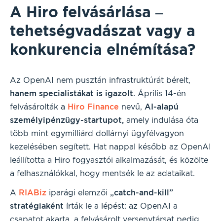
A Hiro felvásárlása –
tehetségvadászat vagy a
konkurencia elnémítása?
Az OpenAI nem pusztán infrastruktúrát bérelt,
hanem specialistákat is igazolt.
Április 14-én
felvásárolták a
Hiro Finance
nevű,
AI-alapú
személyipénzügy-startupot,
amely indulása óta
több mint egymilliárd dollárnyi ügyfélvagyon
kezelésében segített. Hat nappal később az OpenAI
leállította a Hiro fogyasztói alkalmazását, és közölte
a felhasználókkal, hogy mentsék le az adataikat.
A
RIABiz
iparági elemzői
„catch-and-kill”
stratégiaként
írták le a lépést: az OpenAI a
csapatot akarta, a felvásárolt versenytársat pedig