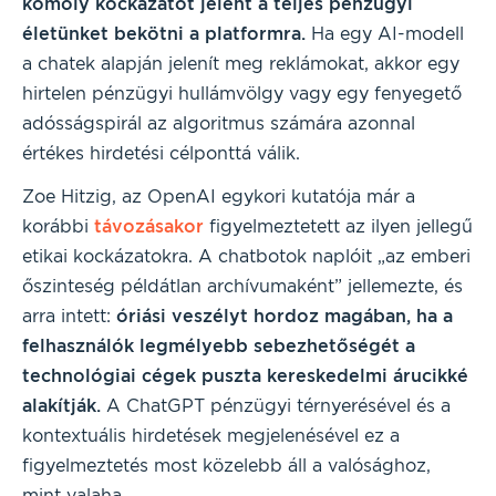
komoly kockázatot jelent a teljes pénzügyi
életünket bekötni a platformra.
Ha egy AI-modell
a chatek alapján jelenít meg reklámokat, akkor egy
hirtelen pénzügyi hullámvölgy vagy egy fenyegető
adósságspirál az algoritmus számára azonnal
értékes hirdetési célponttá válik.
Zoe Hitzig, az OpenAI egykori kutatója már a
korábbi
távozásakor
figyelmeztetett az ilyen jellegű
etikai kockázatokra. A chatbotok naplóit „az emberi
őszinteség példátlan archívumaként” jellemezte, és
arra intett:
óriási veszélyt hordoz magában, ha a
felhasználók legmélyebb sebezhetőségét a
technológiai cégek puszta kereskedelmi árucikké
alakítják.
A ChatGPT pénzügyi térnyerésével és a
kontextuális hirdetések megjelenésével ez a
figyelmeztetés most közelebb áll a valósághoz,
mint valaha.