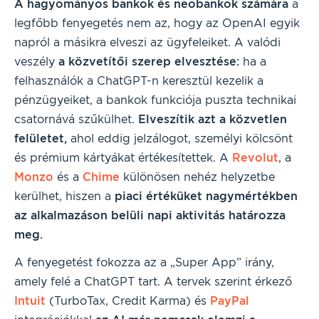
A hagyományos bankok és neobankok számára
a
legfőbb fenyegetés nem az, hogy az OpenAI egyik
napról a másikra elveszi az ügyfeleiket. A valódi
veszély
a közvetítői szerep elvesztése:
ha a
felhasználók a ChatGPT-n keresztül kezelik a
pénzügyeiket, a bankok funkciója puszta technikai
csatornává szűkülhet.
Elveszítik azt a közvetlen
felületet,
ahol eddig jelzálogot, személyi kölcsönt
és prémium kártyákat értékesítettek. A
Revolut
, a
Monzo
és a
Chime
különösen nehéz helyzetbe
kerülhet, hiszen a
piaci értéküket nagymértékben
az alkalmazáson belüli napi aktivitás határozza
meg.
A fenyegetést fokozza az a „Super App” irány,
amely felé a ChatGPT tart. A tervek szerint érkező
Intuit
(TurboTax, Credit Karma) és
PayPal