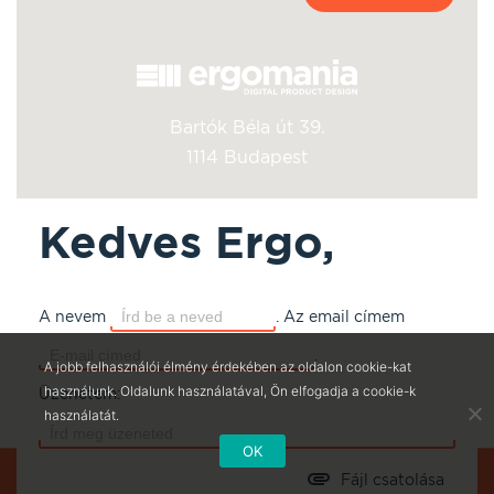
Bartók Béla út 39.
1114 Budapest
Kedves Ergo,
A nevem
.
Az email címem
.
A jobb felhasználói élmény érdekében az oldalon cookie-kat
használunk. Oldalunk használatával, Ön elfogadja a cookie-k
Üzenetem:
használatát.
OK
Fájl csatolása