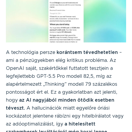
A technológia persze
korántsem tévedhetetlen
–
ami a pénzügyekben elég kritikus probléma. Az
OpenAI saját, szakértőkkel futtatott tesztjein a
legfejlettebb GPT-5.5 Pro modell 82,5, míg az
alapértelmezett „Thinking” modell 79 százalékos
pontosságot ért el. Ez a gyakorlatban azt jelenti,
hogy
az AI nagyjából minden ötödik esetben
téveszt.
A hallucinációk miatt egyelőre óriási
kockázatot jelentene rábízni egy hitelbírálatot vagy
az adóoptimalizálást, így
a hitelesített
szakemberek leváltásáról még korai lenne