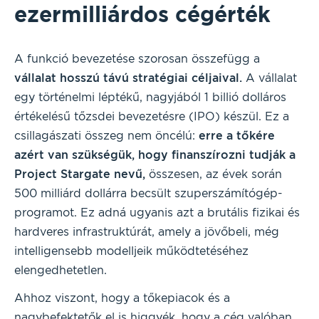
ezermilliárdos cégérték
A funkció bevezetése szorosan összefügg a
vállalat hosszú távú stratégiai céljaival.
A vállalat
egy történelmi léptékű, nagyjából 1 billió dolláros
értékelésű tőzsdei bevezetésre (IPO) készül. Ez a
csillagászati összeg nem öncélú:
erre a tőkére
azért van szükségük, hogy finanszírozni tudják a
Project Stargate nevű,
összesen, az évek során
500 milliárd dollárra becsült szuperszámítógép-
programot. Ez adná ugyanis azt a brutális fizikai és
hardveres infrastruktúrát, amely a jövőbeli, még
intelligensebb modelljeik működtetéséhez
elengedhetetlen.
Ahhoz viszont, hogy a tőkepiacok és a
nagybefektetők el is higgyék, hogy a cég valóban