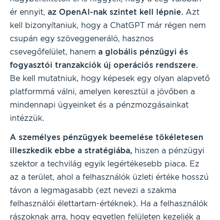
ér ennyit,
az OpenAI-nak szintet kell lépnie.
Azt
kell bizonyítaniuk, hogy a ChatGPT már régen nem
csupán egy szöveggeneráló, hasznos
csevegőfelület, hanem
a globális pénzügyi és
fogyasztói tranzakciók új operációs rendszere.
Be kell mutatniuk, hogy képesek egy olyan alapvető
platformmá válni, amelyen keresztül a jövőben a
mindennapi ügyeinket és a pénzmozgásainkat
intézzük.
A személyes pénzügyek beemelése tökéletesen
illeszkedik ebbe a stratégiába,
hiszen a pénzügyi
szektor a techvilág egyik legértékesebb piaca. Ez
az a terület, ahol a felhasználók üzleti értéke hosszú
távon a legmagasabb (ezt nevezi a szakma
felhasználói élettartam-értéknek). Ha a felhasználók
rászoknak arra, hogy egyetlen felületen kezeljék a