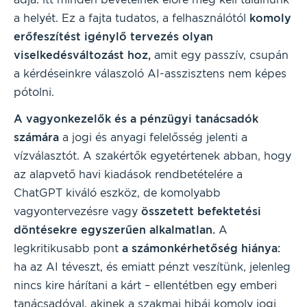
a helyét. Ez a fajta tudatos, a felhasználótól
komoly
erőfeszítést igénylő tervezés olyan
viselkedésváltozást hoz,
amit egy passzív, csupán
a kérdéseinkre válaszoló AI-asszisztens nem képes
pótolni.
A vagyonkezelők és a pénzügyi tanácsadók
számára
a jogi és anyagi felelősség jelenti a
vízválasztót. A szakértők egyetértenek abban, hogy
az alapvető havi kiadások rendbetételére a
ChatGPT kiváló eszköz, de komolyabb
vagyontervezésre vagy
összetett befektetési
döntésekre egyszerűen alkalmatlan.
A
legkritikusabb pont
a számonkérhetőség hiánya:
ha az AI téveszt, és emiatt pénzt veszítünk, jelenleg
nincs kire hárítani a kárt – ellentétben egy emberi
tanácsadóval, akinek a szakmai hibái komoly jogi