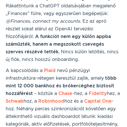
Rákattintunk a ChatGPT oldalsávjában megjelenő
„Finances” fülre, vagy egyszerűen begépeljük:
@Finances, connect my accounts
. Ez az apró
részlet sokat elárul az OpenAI tervezési
filozófiájáról:
A funkciót nem egy külön appba
száműzték, hanem a megszokott csevegés
szerves részévé tették.
Nincs külön letöltés, nincs
új fiók, nincs hosszú onboarding.
A kapcsolódás a
Plaid
nevű pénzügyi
infrastruktúra-rétegen keresztül zajlik, amely
több
mint 12 000 bankhoz és brókercéghez biztosít
hozzáférést
– köztük a
Chase
-hez, a
Fidelity
hez, a
Schwab
hoz, a
Robinhood
hoz és a
Capital One
-
hoz. Néhány perces szinkronizációt követően egy
áttekinthető vizuális dashboardot látunk: kiadási
kategóriák, aktív előfizetések, portfólióteljesítmény,