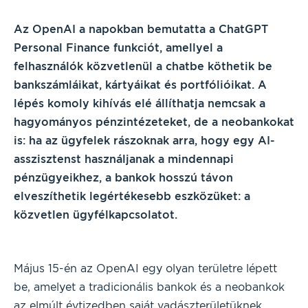
Az OpenAI a napokban bemutatta a ChatGPT
Personal Finance funkciót, amellyel a
felhasználók közvetlenül a chatbe köthetik be
bankszámláikat, kártyáikat és portfólióikat. A
lépés komoly kihívás elé állíthatja nemcsak a
hagyományos pénzintézeteket, de a neobankokat
is: ha az ügyfelek rászoknak arra, hogy egy AI-
asszisztenst használjanak a mindennapi
pénzügyeikhez, a bankok hosszú távon
elveszíthetik legértékesebb eszközüket: a
közvetlen ügyfélkapcsolatot.
Május 15-én az OpenAI egy olyan területre lépett
be, amelyet a tradicionális bankok és a neobankok
az elmúlt évtizedben saját vadászterületüknek