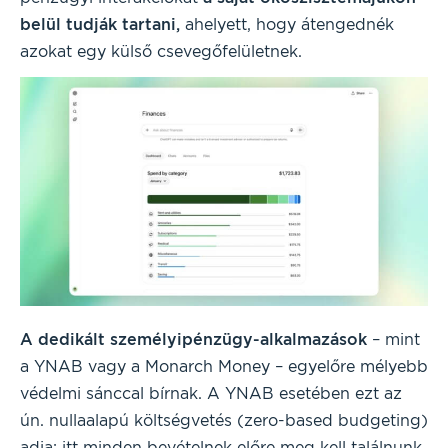
belül tudják tartani,
ahelyett, hogy átengednék
azokat egy külső csevegőfelületnek.
A dedikált személyipénzügy-alkalmazások
– mint
a YNAB vagy a Monarch Money – egyelőre mélyebb
védelmi sánccal bírnak. A YNAB esetében ezt az
ún. nullaalapú költségvetés (zero-based budgeting)
adja: itt minden bevételnek előre meg kell találnunk