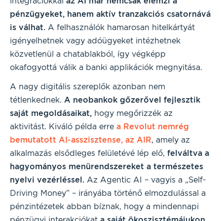
integrációkkal
az AI már nemcsak elemzi a
pénzügyeket, hanem aktív tranzakciós csatornává
is válhat.
A felhasználók hamarosan hitelkártyát
igényelhetnek vagy adóügyeket intézhetnek
közvetlenül a chatablakból, így végképp
okafogyottá válik a banki applikációk megnyitása.
A nagy digitális szereplők azonban nem
tétlenkednek.
A neobankok gőzerővel fejlesztik
saját megoldásaikat,
hogy megőrizzék az
aktivitást. Kiváló példa erre
a Revolut nemrég
bemutatott AI-asszisztense, az AIR
, amely az
alkalmazás elsődleges felületévé lép elő,
felváltva a
hagyományos menürendszereket a természetes
nyelvi vezérléssel.
Az Agentic AI – vagyis a „Self-
Driving Money” – irányába történő elmozdulással a
pénzintézetek abban bíznak, hogy a mindennapi
pénzügyi interakciókat
a saját ökoszisztémájukon