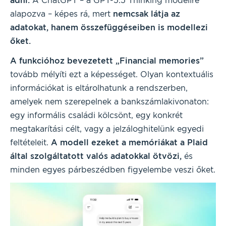
adni.
A ChatGPT – a GPT-5.5 Thinking modellre
alapozva – képes rá, mert
nemcsak látja az
adatokat, hanem összefüggéseiben is modellezi
őket.
A funkcióhoz bevezetett „Financial memories”
tovább mélyíti ezt a képességet. Olyan kontextuális
információkat is eltárolhatunk a rendszerben,
amelyek nem szerepelnek a bankszámlakivonaton:
egy informális családi kölcsönt, egy konkrét
megtakarítási célt, vagy a jelzáloghitelünk egyedi
feltételeit.
A modell ezeket a memóriákat a Plaid
által szolgáltatott valós adatokkal ötvözi,
és
minden egyes párbeszédben figyelembe veszi őket.