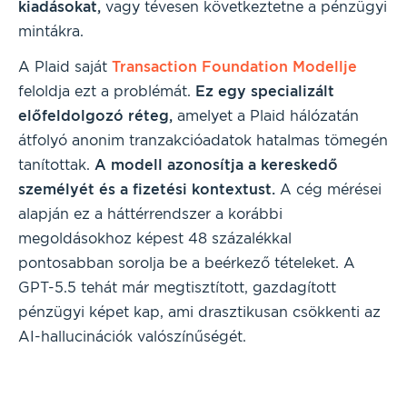
kiadásokat,
vagy tévesen következtetne a pénzügyi
mintákra.
A Plaid saját
Transaction Foundation Modellje
feloldja ezt a problémát.
Ez egy specializált
előfeldolgozó réteg,
amelyet a Plaid hálózatán
átfolyó anonim tranzakcióadatok hatalmas tömegén
tanítottak.
A modell azonosítja a kereskedő
személyét és a fizetési kontextust.
A cég mérései
alapján ez a háttérrendszer a korábbi
megoldásokhoz képest 48 százalékkal
pontosabban sorolja be a beérkező tételeket. A
GPT-5.5 tehát már megtisztított, gazdagított
pénzügyi képet kap, ami drasztikusan csökkenti az
AI-hallucinációk valószínűségét.