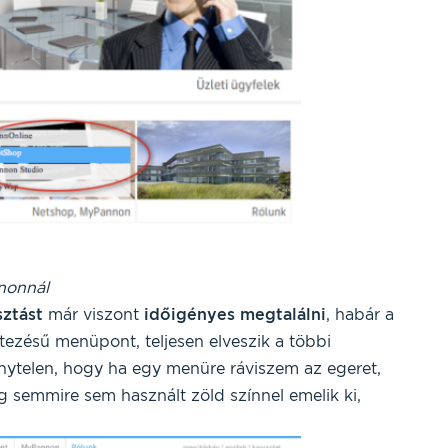
nonnál
sztást
már viszont
időigényes
megtalálni
, habár a
etezésű menüpont, teljesen elveszik a többi
énytelen, hogy ha egy menüre ráviszem az egeret,
 semmire sem használt zöld színnel emelik ki,