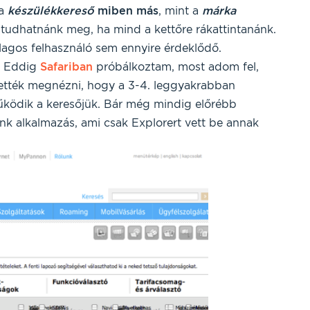
 a
készülékkereső
miben
más
, mint a
márka
 tudhatnánk meg, ha mind a kettőre rákattintanánk.
agos felhasználó sem ennyire érdeklődő.
. Eddig
Safariban
próbálkoztam, most adom fel,
jtették megnézni, hogy a 3-4. leggyakrabban
ödik a keresőjük. Bár még mindig előrébb
nk alkalmazás, ami csak Explorert vett be annak