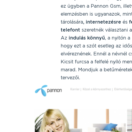
ez ügyben a Pannon Gsm, illet
elemzésben is ugyanazok, mint
tárolására
, internetezésre
és
f
telefont
szeretnék választani 
Az
indulás könnyű
, a nyitón a
hogy ezt a szót esetleg az idős
elvéreznének. Ennél a névnél
Kicsit furcsa a felfelé nyíló m
marad. Mondjuk a betűméretek
tervezői.