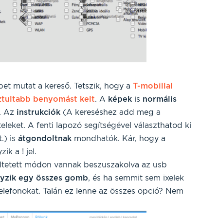
et mutat a kereső. Tetszik, hogy a
T-mobillal
sztultabb benyomást kelt
. A
képek
is
normális
i. Az
instrukciók
(A kereséshez add meg a
eleket. A fenti lapozó segítségével választhatod ki
.) is
átgondoltnak
mondhatók. Kár, hogy a
ik a ! jel.
őltetett módon vannak beszuszakolva az usb
yzik
egy
összes
gomb
, és ha semmit sem ixelek
 telefonokat. Talán ez lenne az összes opció? Nem