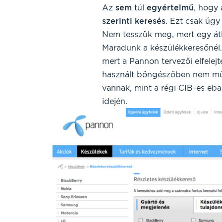
Az
sem
túl
egyértelmű
, hogy
szerinti
keresés
. Ezt csak úgy
Nem tesszük meg, mert egy átl
Maradunk a készülékkeresőnél
mert a Pannon tervezői elfele
használt böngészőben nem műk
vannak, mint a régi CIB-es eba
idején.