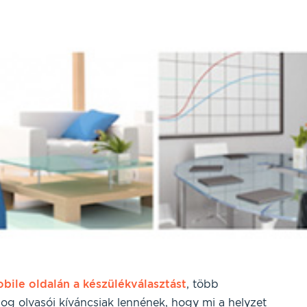
ile oldalán a készülékválasztást
, több
log olvasói kíváncsiak lennének, hogy mi a helyzet