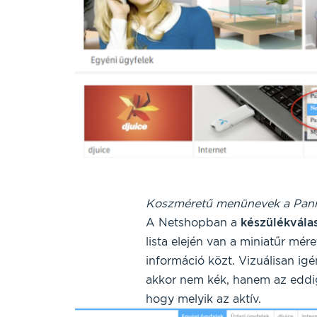
Koszméretű menünevek a Pan
A Netshopban a
készülékvála
lista elején van a miniatűr mér
információ közt. Vizuálisan ig
akkor nem kék, hanem az eddig
hogy melyik az aktív.