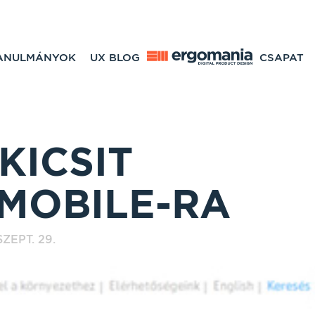
TANULMÁNYOK
UX BLOG
CSAPAT
KICSIT
-MOBILE-RA
SZEPT. 29.