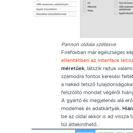
Pannon oldala szétesve
Firefoxban már egészséges kép
ellentétben az interface leti
méretűek
, látszik rajtuk valam
számodra fontos keresési feltét
a neked tetsző tulajdonságokat
felszólító mondat végéről hiányz
A gyártó és megjelenés alá er
modemek és adatkártyák.
Hián
be az oldal akkor is ad vissza
túl áttekinthető…