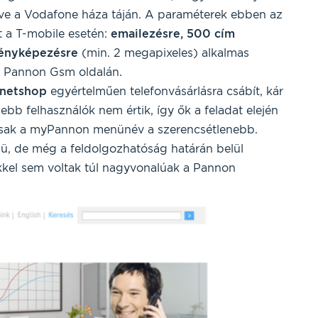
ve a Vodafone háza táján. A paraméterek ebben az
 a T-mobile esetén:
emailezésre, 500 cím
ényképezésre
(min. 2 megapixeles) alkalmas
a Pannon Gsm oldalán.
netshop
egyértelműen telefonvásárlásra csábít, kár
ebb felhasználók nem értik, így ők a feladat elején
 csak a myPannon menünév a szerencsétlenebb.
enü, de még a feldolgozhatóság határán belül
kel sem voltak túl nagyvonalúak a Pannon