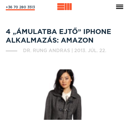
+36 70 280 3513
4 „ÁMULATBA EJTŐ” IPHONE
ALKALMAZÁS: AMAZON
DR. RUNG ANDRAS
|
2013. JÚL. 22.