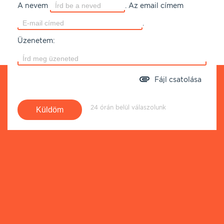
A nevem
.
Az email címem
.
Üzenetem:
Fájl csatolása
24 órán belül válaszolunk