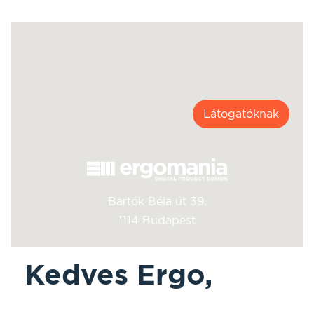
Látogatóknak
Bartók Béla út 39.
1114 Budapest
Kedves Ergo,