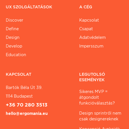
UX SZOLGÁLTATÁSOK
A CÉG
Discover
Kapcsolat
Define
Csapat
Design
Adatvédelem
Develop
Impersszum
Education
KAPCSOLAT
LEGUTOLSÓ
ESEMÉNYEK
Bartók Béla Út 39.
Sikeres MVP =
1114 Budapest
átgondolt
funkcióválasztás?
+36 70 280 3513
Design sprintről nem
hello@ergomania.eu
csak designereknek
Koncepció, funkciók