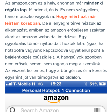
Az amazon.com az a hely, ahonnan már
mindenki
régóta
lop
. Mindenki, én is. És nem szégyellem,
hanem büszke vagyok rá.
Hogy miért azt már
leírtam korábban
. De a lényegre térve nézzük az
alkamazást, amiben az amazon erőteljesen szakítani
akart az amazon weboldal imiddzsel. Egy
egyoldalas tömör nyitóoldalt hoztak létre (igaz, ha
hotspotra vagyunk kapcsolódva ügyetlenül pont a
bejelentkezés csúszik le!). A hangsúlyok azonban
nem erősek, semmi sem ragadja meg a szemünk.
Az viszont kellemes, hogy a böngészés és a keresés
egyaránt jól van támogatva az oldalon.