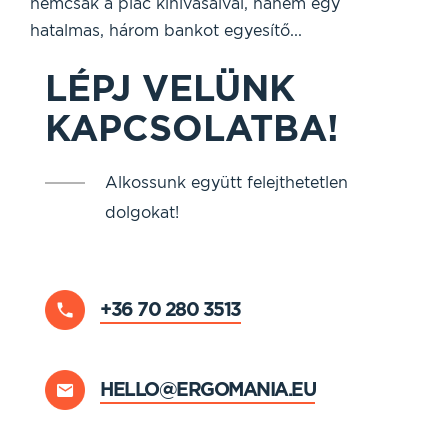
nemcsak a piac kihívásaival, hanem egy
hatalmas, három bankot egyesítő...
LÉPJ VELÜNK
KAPCSOLATBA!
Alkossunk együtt felejthetetlen
dolgokat!
+36 70 280 3513
HELLO@ERGOMANIA.EU