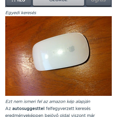
Egyedi keresés
Ezt nem ismeri fel az amazon kép alapján
Az
autosuggesttel
felfegyverzett keresés
eredményeképpen bejövő oldal viszont már