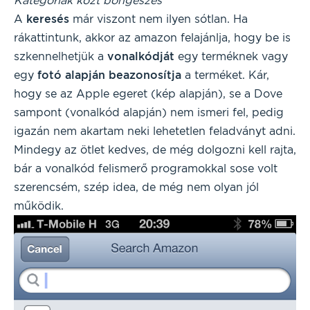
Kategóriák közt böngészés
A
keresés
már viszont nem ilyen sótlan. Ha
rákattintunk, akkor az amazon felajánlja, hogy be is
szkennelhetjük a
vonalkódját
egy terméknek vagy
egy
fotó
alapján
beazonosítja
a terméket. Kár,
hogy se az Apple egeret (kép alapján), se a Dove
sampont (vonalkód alapján) nem ismeri fel, pedig
igazán nem akartam neki lehetetlen feladványt adni.
Mindegy az ötlet kedves, de még dolgozni kell rajta,
bár a vonalkód felismerő programokkal sose volt
szerencsém, szép idea, de még nem olyan jól
működik.