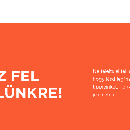
Z FEL
Ne felejts el fel
hogy lásd legfri
LÜNKRE!
tippjeinket, hogy
jelenléted!