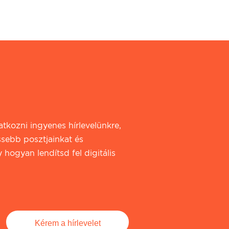
iratkozni ingyenes hírlevelünkre,
ssebb posztjainkat és
 hogyan lendítsd fel digitális