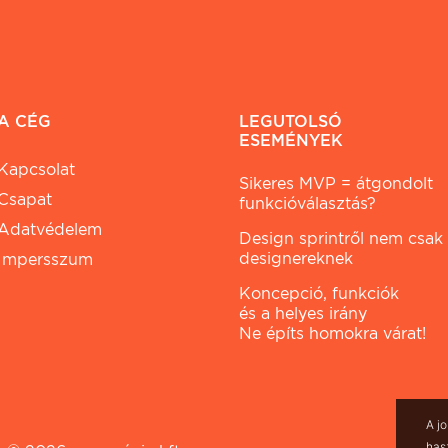
A CÉG
LEGUTOLSÓ
ESEMÉNYEK
Kapcsolat
Sikeres MVP = átgondolt
Csapat
funkcióválasztás?
Adatvédelem
Design sprintről nem csak
designereknek
Impersszum
Koncepció, funkciók
és a helyes irány
Ne építs homokra várat!
A j
has