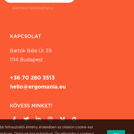
Bármikor leiratkozhatsz
KAPCSOLAT
Bartók Béla Út 39.
1114 Budapest
+36 70 280 3513
hello@ergomania.eu
KÖVESS MINKET!
obb felhasználói élmény érdekében az oldalon cookie-kat
ználunk. Oldalunk használatával, Ön elfogadja a cookie-k