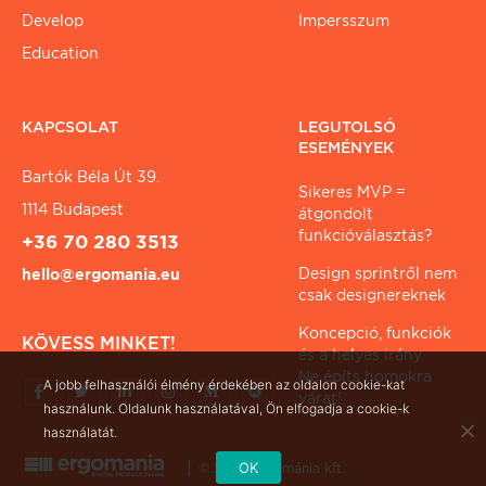
Develop
Impersszum
Education
KAPCSOLAT
LEGUTOLSÓ
ESEMÉNYEK
Bartók Béla Út 39.
Sikeres MVP =
1114 Budapest
átgondolt
funkcióválasztás?
+36 70 280 3513
Design sprintről nem
hello@ergomania.eu
csak designereknek
Koncepció, funkciók
KÖVESS MINKET!
és a helyes irány
Ne építs homokra
A jobb felhasználói élmény érdekében az oldalon cookie-kat
várat!
használunk. Oldalunk használatával, Ön elfogadja a cookie-k
használatát.
OK
© 2026 ergománia kft.