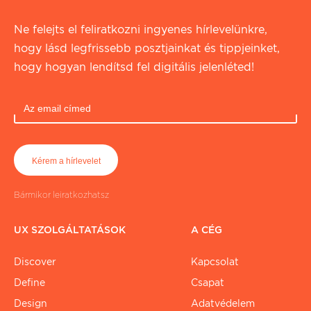
Ne felejts el feliratkozni ingyenes hírlevelünkre,
hogy lásd legfrissebb posztjainkat és tippjeinket,
hogy hogyan lendítsd fel digitális jelenléted!
Bármikor leiratkozhatsz
UX SZOLGÁLTATÁSOK
A CÉG
Discover
Kapcsolat
Define
Csapat
Design
Adatvédelem