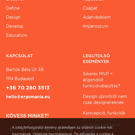
Define
Csapat
Design
Adatvédelem
Develop
Impersszum
Education
KAPCSOLAT
LEGUTOLSÓ
ESEMÉNYEK
Bartók Béla Út 39.
Sikeres MVP =
1114 Budapest
átgondolt
funkcióválasztás?
+36 70 280 3513
Design sprintről nem
hello@ergomania.eu
csak designereknek
Koncepció, funkciók
KÖVESS MINKET!
és a helyes irány
Ne építs homokra
A jobb felhasználói élmény érdekében az oldalon cookie-kat
várat!
használunk. Oldalunk használatával, Ön elfogadja a cookie-k