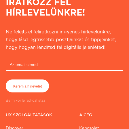
IRATKOZZ FEL
HÍRLEVELÜNKRE!
Ne felejts el feliratkozni ingyenes hírlevelünkre,
hogy lásd legfrissebb posztjainkat és tippjeinket,
hogy hogyan lendítsd fel digitális jelenléted!
Bármikor leiratkozhatsz
UX SZOLGÁLTATÁSOK
A CÉG
Discover
Kapcsolat