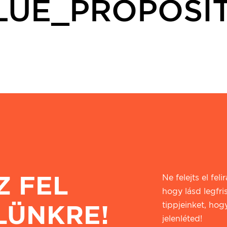
LUE_PROPOSI
Z FEL
Ne felejts el fel
hogy lásd legfri
LÜNKRE!
tippjeinket, hogy
jelenléted!