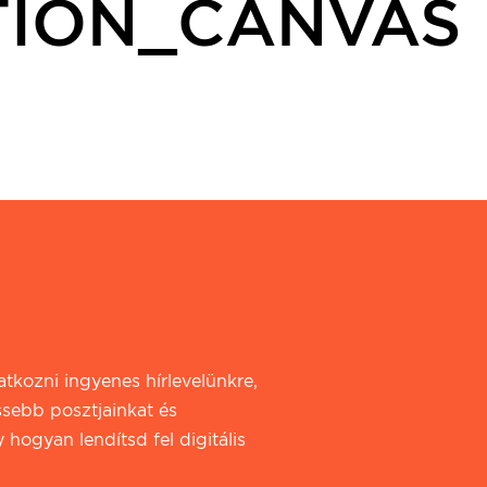
TION_CANVAS
iratkozni ingyenes hírlevelünkre,
ssebb posztjainkat és
 hogyan lendítsd fel digitális