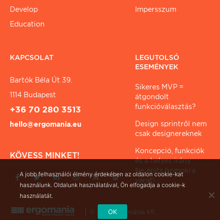
Develop
Impersszum
Education
KAPCSOLAT
LEGUTOLSÓ
ESEMÉNYEK
Bartók Béla Út 39.
Sikeres MVP =
1114 Budapest
átgondolt
funkcióválasztás?
+36 70 280 3513
Design sprintről nem
hello@ergomania.eu
csak designereknek
Koncepció, funkciók
KÖVESS MINKET!
és a helyes irány
Ne építs homokra
A jobb felhasználói élmény érdekében az oldalon cookie-kat
várat!
használunk. Oldalunk használatával, Ön elfogadja a cookie-k
használatát.
OK
© 2026 ergománia kft.