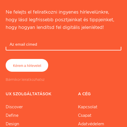
Ne felejts el feliratkozni ingyenes hírlevelünkre,
hogy lásd legfrissebb posztjainkat és tippjeinket,
hogy hogyan lendítsd fel digitális jelenléted!
Bármikor leiratkozhatsz
UX SZOLGÁLTATÁSOK
A CÉG
Discover
Kapcsolat
Define
Csapat
Design
Adatvédelem