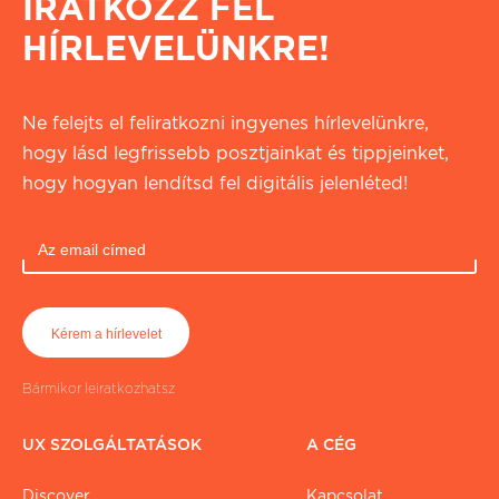
IRATKOZZ FEL
HÍRLEVELÜNKRE!
Ne felejts el feliratkozni ingyenes hírlevelünkre,
hogy lásd legfrissebb posztjainkat és tippjeinket,
hogy hogyan lendítsd fel digitális jelenléted!
Bármikor leiratkozhatsz
UX SZOLGÁLTATÁSOK
A CÉG
Discover
Kapcsolat