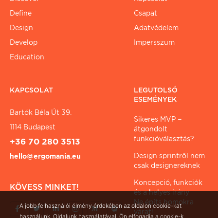
Define
Csapat
Design
Adatvédelem
Develop
Impersszum
Education
KAPCSOLAT
LEGUTOLSÓ
ESEMÉNYEK
Bartók Béla Út 39.
Sikeres MVP =
1114 Budapest
átgondolt
funkcióválasztás?
+36 70 280 3513
Design sprintről nem
hello@ergomania.eu
csak designereknek
Koncepció, funkciók
KÖVESS MINKET!
és a helyes irány
Ne építs homokra
A jobb felhasználói élmény érdekében az oldalon cookie-kat
várat!
használunk. Oldalunk használatával, Ön elfogadja a cookie-k