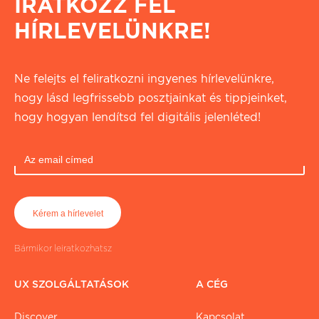
IRATKOZZ FEL
HÍRLEVELÜNKRE!
Ne felejts el feliratkozni ingyenes hírlevelünkre,
hogy lásd legfrissebb posztjainkat és tippjeinket,
hogy hogyan lendítsd fel digitális jelenléted!
Bármikor leiratkozhatsz
UX SZOLGÁLTATÁSOK
A CÉG
Discover
Kapcsolat