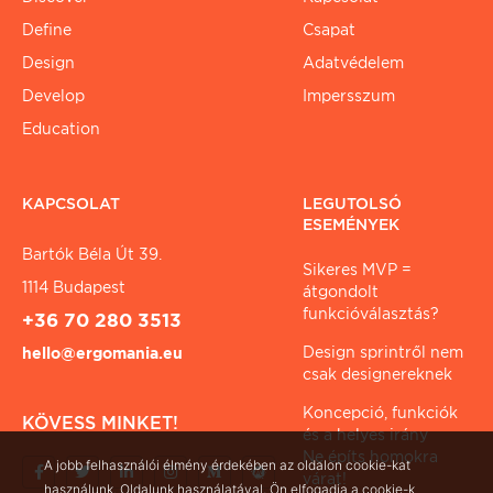
Define
Csapat
Design
Adatvédelem
Develop
Impersszum
Education
KAPCSOLAT
LEGUTOLSÓ
ESEMÉNYEK
Bartók Béla Út 39.
Sikeres MVP =
1114 Budapest
átgondolt
funkcióválasztás?
+36 70 280 3513
Design sprintről nem
hello@ergomania.eu
csak designereknek
Koncepció, funkciók
KÖVESS MINKET!
és a helyes irány
Ne építs homokra
A jobb felhasználói élmény érdekében az oldalon cookie-kat
várat!
használunk. Oldalunk használatával, Ön elfogadja a cookie-k