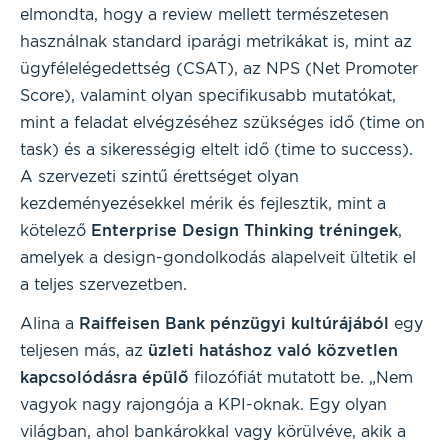
elmondta, hogy a review mellett természetesen
használnak standard iparági metrikákat is, mint az
ügyfélelégedettség (CSAT), az NPS (Net Promoter
Score), valamint olyan specifikusabb mutatókat,
mint a feladat elvégzéséhez szükséges idő (time on
task) és a sikerességig eltelt idő (time to success).
A szervezeti szintű érettséget olyan
kezdeményezésekkel mérik és fejlesztik, mint a
kötelező
Enterprise Design Thinking tréningek
,
amelyek a design-gondolkodás alapelveit ültetik el
a teljes szervezetben.
Alina a
Raiffeisen Bank pénzügyi kultúrájából
egy
teljesen más, az
üzleti hatáshoz való közvetlen
kapcsolódásra épülő
filozófiát mutatott be. „Nem
vagyok nagy rajongója a KPI-oknak. Egy olyan
világban, ahol bankárokkal vagy körülvéve, akik a