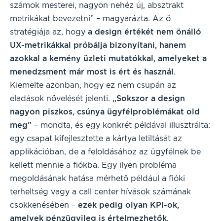
számok mesterei, nagyon nehéz új, absztrakt
metrikákat bevezetni” – magyarázta. Az ő
stratégiája az, hogy
a design értékét nem önálló
UX-metrikákkal próbálja bizonyítani, hanem
azokkal a kemény üzleti mutatókkal, amelyeket a
menedzsment már most is ért és használ
.
Kiemelte azonban, hogy ez nem csupán az
eladások növelését jelenti.
„Sokszor a design
nagyon piszkos, csúnya ügyfélproblémákat old
meg”
– mondta, és egy konkrét példával illusztrálta:
egy csapat kifejlesztette a kártya letiltását az
applikációban, de a feloldásához az ügyfélnek be
kellett mennie a fiókba. Egy ilyen probléma
megoldásának hatása mérhető például a fióki
terheltség vagy a call center hívások számának
csökkenésében –
ezek pedig olyan KPI-ok,
amelyek pénzügyileg is értelmezhetők
.