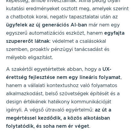
képesség, amibe invesztálnak. Alina pedig olyan
kutatási eredményeket osztott meg, amelyek szerint
a chatbotok korai, negatív tapasztalatai után az
ügyfelek az új generációs AI-ban
már nem egy
egyszerű automatizációs eszközt, hanem
egyfajta
szupererőt látnak
: védelmet a csalásokkal
szemben, proaktív pénzügyi tanácsadást és
mélyebb eligazítást.
A szakértől egyetértettek abban, hogy a
UX-
érettség fejlesztése nem egy lineáris folyamat
,
hanem a vállalati kontextushoz való folyamatos
alkalmazkodást, belső szövetségek építését és a
design értékének hatékony kommunikációját
igényli. A végső útravaló egyértelmű:
az út a
megértéssel kezdődik, a közös alkotásban
folytatódik, és soha nem ér véget
.