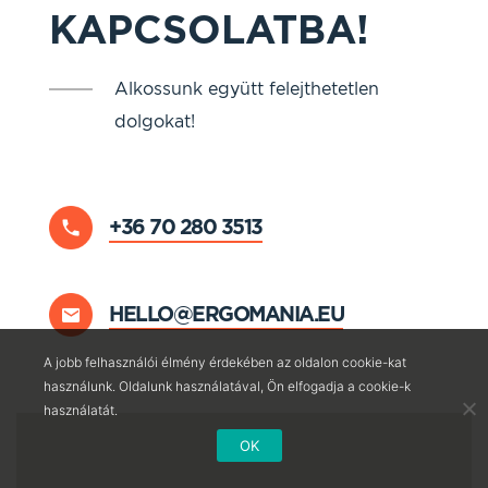
KAPCSOLATBA!
Alkossunk együtt felejthetetlen
dolgokat!
+36 70 280 3513
HELLO@ERGOMANIA.EU
A jobb felhasználói élmény érdekében az oldalon cookie-kat
használunk. Oldalunk használatával, Ön elfogadja a cookie-k
használatát.
OK