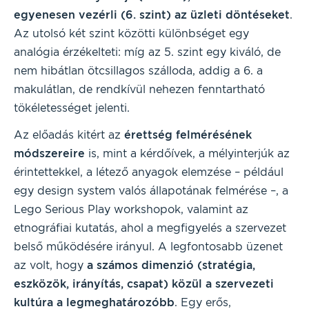
egyenesen vezérli (6. szint) az üzleti döntéseket
.
Az utolsó két szint közötti különbséget egy
analógia érzékelteti: míg az 5. szint egy kiváló, de
nem hibátlan ötcsillagos szálloda, addig a 6. a
makulátlan, de rendkívül nehezen fenntartható
tökéletességet jelenti.
Az előadás kitért az
érettség felmérésének
módszereire
is, mint a kérdőívek, a mélyinterjúk az
érintettekkel, a létező anyagok elemzése – például
egy design system valós állapotának felmérése –, a
Lego Serious Play workshopok, valamint az
etnográfiai kutatás, ahol a megfigyelés a szervezet
belső működésére irányul. A legfontosabb üzenet
az volt, hogy
a számos dimenzió (stratégia,
eszközök, irányítás, csapat) közül a szervezeti
kultúra a legmeghatározóbb
. Egy erős,