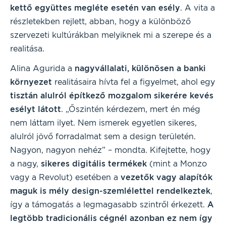
kettő együttes megléte esetén van esély
. A vita a
részletekben rejlett, abban, hogy a különböző
szervezeti kultúrákban melyiknek mi a szerepe és a
realitása.
Alina Agurida a
nagyvállalati, különösen a banki
környezet
realitásaira hívta fel a figyelmet, ahol egy
tisztán alulról építkező mozgalom sikerére kevés
esélyt látott
. „Őszintén kérdezem, mert én még
nem láttam ilyet. Nem ismerek egyetlen sikeres,
alulról jövő forradalmat sem a design területén.
Nagyon, nagyon nehéz” – mondta. Kifejtette, hogy
a nagy,
sikeres digitális termékek
(mint a Monzo
vagy a Revolut) esetében a
vezetők vagy alapítók
maguk is mély design-szemlélettel rendelkeztek
,
így a támogatás a legmagasabb szintről érkezett.
A
legtöbb tradicionális cégnél azonban ez nem így