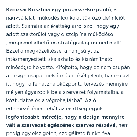
Kanizsai Krisztina egy processz-központú
, a
nagyvállalati működés logikáját tükröző definíciót
adott. Számára az érettség arról szól, hogy egy
adott szakterület vagy diszciplína működése
„megismételhető és stratégiailag menedzselt”
.
Ezzel a megközelítéssel a hangsúlyt az
intézményesített, skálázható és kiszámítható
minőségre helyezte. Kifejtette, hogy ez nem csupán
a design csapat belső működését jelenti, hanem azt
is, hogy „a felhasználóközpontú tervezés mennyire
mélyen ágyazódik be a szervezet folyamataiba, a
köztudatba és a végrehajtásba”. Az ő
értelmezésében tehát
az érettség egyik
legfontosabb mércéje, hogy a design mennyire
vált a szervezet egészének szerves részévé
, nem
pedig egy elszigetelt, szolgáltató funkcióvá.