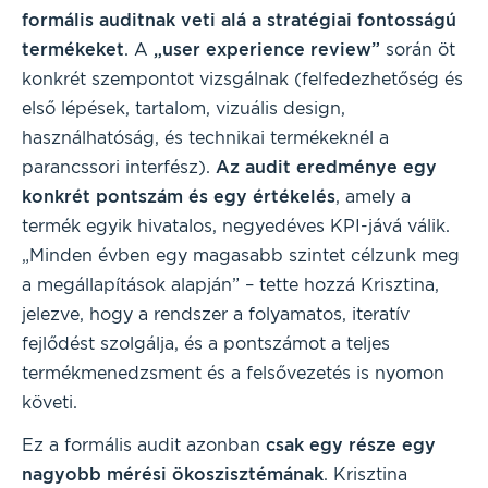
formális auditnak veti alá a stratégiai fontosságú
termékeket
. A
„user experience review”
során öt
konkrét szempontot vizsgálnak (felfedezhetőség és
első lépések, tartalom, vizuális design,
használhatóság, és technikai termékeknél a
parancssori interfész).
Az audit eredménye egy
konkrét pontszám és egy értékelés
, amely a
termék egyik hivatalos, negyedéves KPI-jává válik.
„Minden évben egy magasabb szintet célzunk meg
a megállapítások alapján” – tette hozzá Krisztina,
jelezve, hogy a rendszer a folyamatos, iteratív
fejlődést szolgálja, és a pontszámot a teljes
termékmenedzsment és a felsővezetés is nyomon
követi.
Ez a formális audit azonban
csak egy része egy
nagyobb mérési ökoszisztémának
. Krisztina