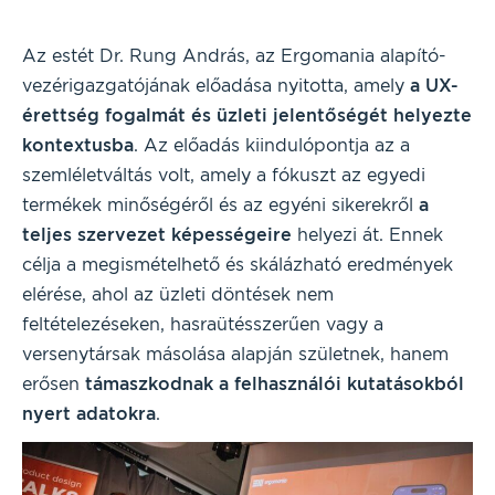
Az estét Dr. Rung András, az Ergomania alapító-
vezérigazgatójának előadása nyitotta, amely
a UX-
érettség fogalmát és üzleti jelentőségét helyezte
kontextusba
. Az előadás kiindulópontja az a
szemléletváltás volt, amely a fókuszt az egyedi
termékek minőségéről és az egyéni sikerekről
a
teljes szervezet képességeire
helyezi át. Ennek
célja a megismételhető és skálázható eredmények
elérése, ahol az üzleti döntések nem
feltételezéseken, hasraütésszerűen vagy a
versenytársak másolása alapján születnek, hanem
erősen
támaszkodnak a felhasználói kutatásokból
nyert adatokra
.