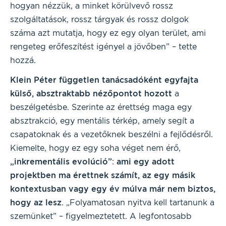
hogyan nézzük, a minket körülvevő rossz
szolgáltatások, rossz tárgyak és rossz dolgok
száma azt mutatja, hogy ez egy olyan terület, ami
rengeteg erőfeszítést igényel a jövőben” – tette
hozzá.
Klein Péter független tanácsadóként egyfajta
külső, absztraktabb nézőpontot hozott
a
beszélgetésbe. Szerinte az érettség maga egy
absztrakció, egy mentális térkép, amely segít a
csapatoknak és a vezetőknek beszélni a fejlődésről.
Kiemelte, hogy ez egy soha véget nem érő,
„inkrementális evolúció”
:
ami egy adott
projektben ma érettnek számít, az egy másik
kontextusban vagy egy év múlva már nem biztos,
hogy az lesz
. „Folyamatosan nyitva kell tartanunk a
szemünket” – figyelmeztetett. A legfontosabb