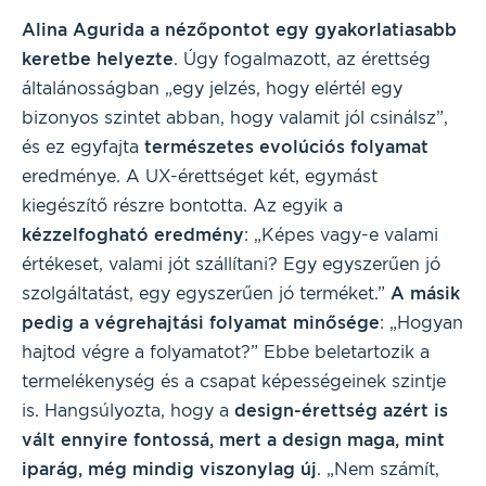
Alina Agurida a nézőpontot egy gyakorlatiasabb
keretbe helyezte
. Úgy fogalmazott, az érettség
általánosságban „egy jelzés, hogy elértél egy
bizonyos szintet abban, hogy valamit jól csinálsz”,
és ez egyfajta
természetes evolúciós folyamat
eredménye. A UX-érettséget két, egymást
kiegészítő részre bontotta. Az egyik a
kézzelfogható eredmény
: „Képes vagy-e valami
értékeset, valami jót szállítani? Egy egyszerűen jó
szolgáltatást, egy egyszerűen jó terméket.”
A másik
pedig a végrehajtási folyamat minősége
: „Hogyan
hajtod végre a folyamatot?” Ebbe beletartozik a
termelékenység és a csapat képességeinek szintje
is. Hangsúlyozta, hogy a
design-érettség azért is
vált ennyire fontossá, mert a design maga, mint
iparág, még mindig viszonylag új
. „Nem számít,