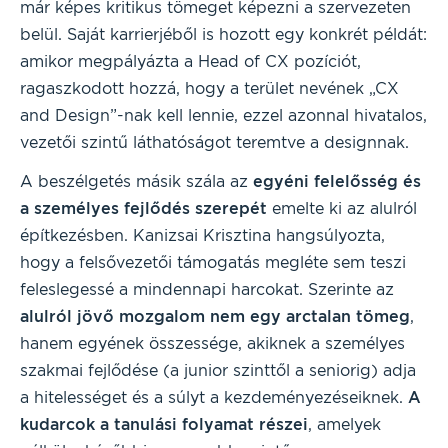
már képes kritikus tömeget képezni a szervezeten
belül. Saját karrierjéből is hozott egy konkrét példát:
amikor megpályázta a Head of CX pozíciót,
ragaszkodott hozzá, hogy a terület nevének „CX
and Design”-nak kell lennie, ezzel azonnal hivatalos,
vezetői szintű láthatóságot teremtve a designnak.
A beszélgetés másik szála az
egyéni felelősség és
a személyes fejlődés szerepét
emelte ki az alulról
építkezésben. Kanizsai Krisztina hangsúlyozta,
hogy a felsővezetői támogatás megléte sem teszi
feleslegessé a mindennapi harcokat. Szerinte az
alulról jövő mozgalom nem egy arctalan tömeg
,
hanem egyének összessége, akiknek a személyes
szakmai fejlődése (a junior szinttől a seniorig) adja
a hitelességet és a súlyt a kezdeményezéseiknek.
A
kudarcok a tanulási folyamat részei
, amelyek