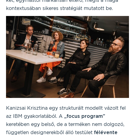
két, egymástól markánsan eltérő, mégis a maga
kontextusában sikeres stratégiát mutatott be.
Kanizsai Krisztina egy strukturált modellt vázolt fel
az IBM gyakorlatából. A
„focus program”
keretében egy belső, de a terméken nem dolgozó,
független designerekből álló testület
félévente