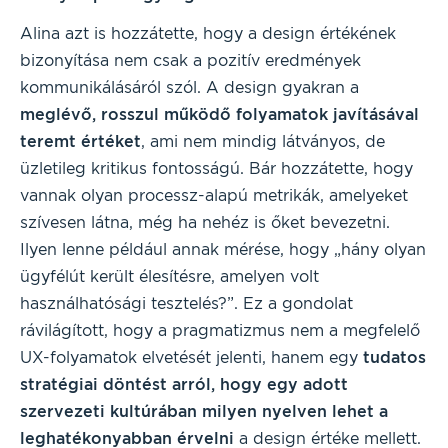
Alina azt is hozzátette, hogy a design értékének
bizonyítása nem csak a pozitív eredmények
kommunikálásáról szól. A design gyakran a
meglévő, rosszul működő folyamatok javításával
teremt értéket
, ami nem mindig látványos, de
üzletileg kritikus fontosságú. Bár hozzátette, hogy
vannak olyan processz-alapú metrikák, amelyeket
szívesen látna, még ha nehéz is őket bevezetni.
Ilyen lenne például annak mérése, hogy „hány olyan
ügyfélút került élesítésre, amelyen volt
használhatósági tesztelés?”. Ez a gondolat
rávilágított, hogy a pragmatizmus nem a megfelelő
UX-folyamatok elvetését jelenti, hanem egy
tudatos
stratégiai döntést arról, hogy egy adott
szervezeti kultúrában milyen nyelven lehet a
leghatékonyabban érvelni
a design értéke mellett.