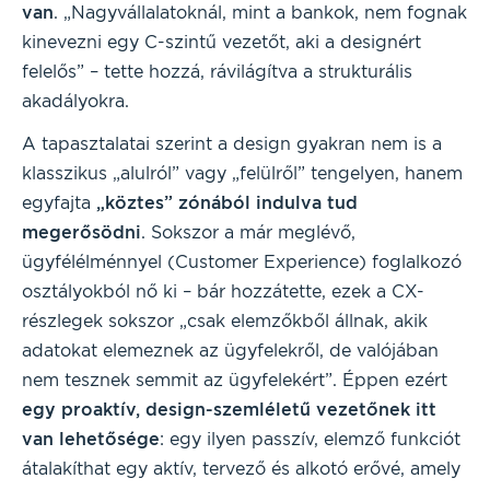
van
. „Nagyvállalatoknál, mint a bankok, nem fognak
kinevezni egy C-szintű vezetőt, aki a designért
felelős” – tette hozzá, rávilágítva a strukturális
akadályokra.
A tapasztalatai szerint a design gyakran nem is a
klasszikus „alulról” vagy „felülről” tengelyen, hanem
egyfajta
„köztes” zónából indulva tud
megerősödni
. Sokszor a már meglévő,
ügyfélélménnyel (Customer Experience) foglalkozó
osztályokból nő ki – bár hozzátette, ezek a CX-
részlegek sokszor „csak elemzőkből állnak, akik
adatokat elemeznek az ügyfelekről, de valójában
nem tesznek semmit az ügyfelekért”. Éppen ezért
egy proaktív, design-szemléletű vezetőnek itt
van lehetősége
: egy ilyen passzív, elemző funkciót
átalakíthat egy aktív, tervező és alkotó erővé, amely