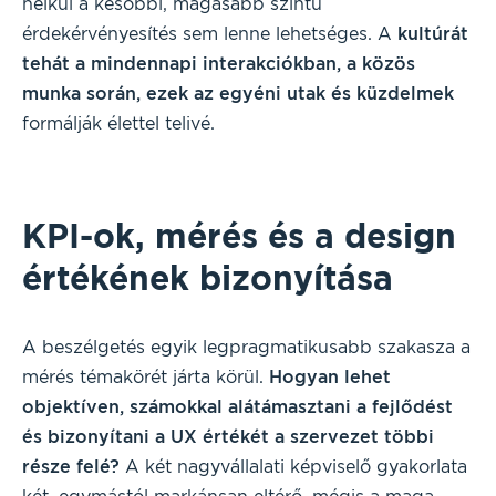
nélkül a későbbi, magasabb szintű
érdekérvényesítés sem lenne lehetséges. A
kultúrát
tehát a mindennapi interakciókban, a közös
munka során, ezek az egyéni utak és küzdelmek
formálják élettel telivé.
KPI-ok, mérés és a design
értékének bizonyítása
A beszélgetés egyik legpragmatikusabb szakasza a
mérés témakörét járta körül.
Hogyan lehet
objektíven, számokkal alátámasztani a fejlődést
és bizonyítani a UX értékét a szervezet többi
része felé?
A két nagyvállalati képviselő gyakorlata