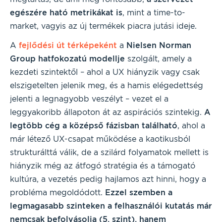
egészére ható metrikákat is
, mint a time-to-
market, vagyis az új termékek piacra jutási ideje.
A
fejlődési út térképeként
a
Nielsen Norman
Group hatfokozatú modellje
szolgált, amely a
kezdeti szintektől – ahol a UX hiányzik vagy csak
elszigetelten jelenik meg, és a hamis elégedettség
jelenti a legnagyobb veszélyt – vezet el a
leggyakoribb állapoton át az aspirációs szintekig.
A
legtöbb cég a középső fázisban található
, ahol a
már létező UX-csapat működése a kaotikusból
strukturálttá válik, de a szilárd folyamatok mellett is
hiányzik még az átfogó stratégia és a támogató
kultúra, a vezetés pedig hajlamos azt hinni, hogy a
probléma megoldódott.
Ezzel szemben a
legmagasabb szinteken a felhasználói kutatás már
nemcsak befolyásolja (5. szint), hanem