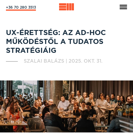
+36 70 280 3513
UX-ÉRETTSÉG: AZ AD-HOC
MŰKÖDÉSTŐL A TUDATOS
STRATÉGIÁIG
SZALAI BALÁZS
|
2025. OKT. 31.