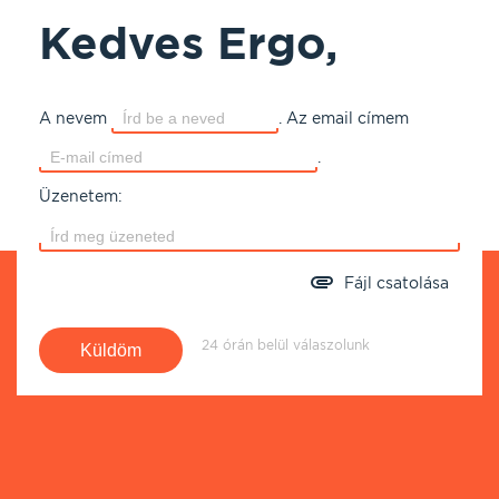
Kedves Ergo,
A nevem
.
Az email címem
.
Üzenetem:
Fájl csatolása
24 órán belül válaszolunk