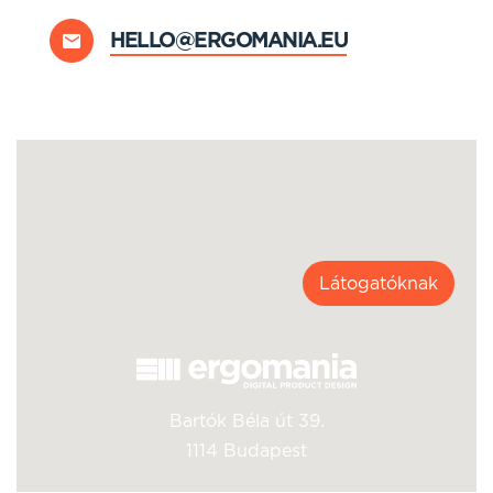
HELLO@ERGOMANIA.EU
Látogatóknak
Bartók Béla út 39.
1114 Budapest