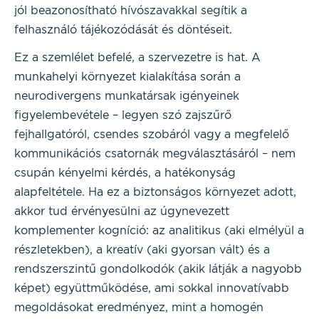
jól beazonosítható hívószavakkal segítik a
felhasználó tájékozódását és döntéseit.
Ez a szemlélet befelé, a szervezetre is hat. A
munkahelyi környezet kialakítása során a
neurodivergens munkatársak igényeinek
figyelembevétele – legyen szó zajszűrő
fejhallgatóról, csendes szobáról vagy a megfelelő
kommunikációs csatornák megválasztásáról – nem
csupán kényelmi kérdés, a hatékonyság
alapfeltétele. Ha ez a biztonságos környezet adott,
akkor tud érvényesülni az úgynevezett
komplementer kogníció: az analitikus (aki elmélyül a
részletekben), a kreatív (aki gyorsan vált) és a
rendszerszintű gondolkodók (akik látják a nagyobb
képet) együttműködése, ami sokkal innovatívabb
megoldásokat eredményez, mint a homogén