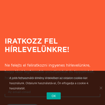
IRATKOZZ FEL
HÍRLEVELÜNKRE!
Ne felejts el feliratkozni ingyenes hírlevelünkre,
hogy lásd legfrissebb posztjainkat és tippjeinket,
hogy hogyan lendítsd fel digitális jelenléted!
A jobb felhasználói élmény érdekében az oldalon cookie-kat
használunk. Oldalunk használatával, Ön elfogadja a cookie-k
használatát.
OK