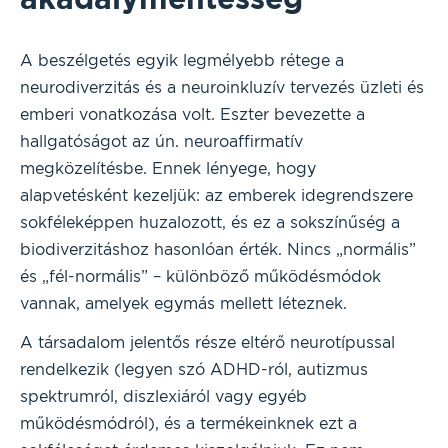
A beszélgetés egyik legmélyebb rétege a
neurodiverzitás és a neuroinkluzív tervezés üzleti és
emberi vonatkozása volt. Eszter bevezette a
hallgatóságot az ún. neuroaffirmatív
megközelítésbe. Ennek lényege, hogy
alapvetésként kezeljük: az emberek idegrendszere
sokféleképpen huzalozott, és ez a sokszínűség a
biodiverzitáshoz hasonlóan érték. Nincs „normális”
és „fél-normális” – különböző működésmódok
vannak, amelyek egymás mellett léteznek.
A társadalom jelentős része eltérő neurotípussal
rendelkezik (legyen szó ADHD-ról, autizmus
spektrumról, diszlexiáról vagy egyéb
működésmódról), és a termékeinknek ezt a