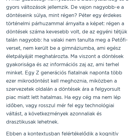
gyors változások jellemzik. De vajon nagyobb-e a
döntéseink súlya, mint régen? Péter egy érdekes
történelmi párhuzammal árnyalta a képet: régen a
döntések száma kevesebb volt, de az egyéni tétjük
talán nagyobb: ha valaki nem tanulta meg a Petőfi-
verset, nem került be a gimnáziumba, ami egész
életpályáját meghatározta. Ma viszont a döntések
gyakorisága és az információs zaj az, ami terhel
minket. Egy Z generációs fiatalnak naponta több
ezer mikrodöntést kell meghoznia, miközben a
szervezetek oldalán a döntések ára a felgyorsult
piac miatt lett hatalmas. Ha egy cég ma nem lép
időben, vagy rosszul mér fel egy technológiai
váltást, a következmények azonnaliak és
drasztikusak lehetnek.
Ebben a kontextusban felértékelődik a kognitív