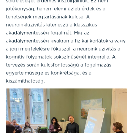
sokféleséget érdemes kiszolgálniuk. Ez nem
jótékonyság, hanem elemi üzleti érdek és a
tehetségek megtartásának kulcsa. A
neuroinkluzivitás kiterjeszti a klasszikus
akadálymentesség fogalmát. Míg az
akadálymentesség gyakran a fizikai korlátokra vagy
a jogi megfelelésre fókuszál, a neuroinkluzivitás a
kognitív folyamatok sokszínűségét integrálja. A
tervezés során kulcsfontosságú a fogalmazás
egyértelműsége és konkrétsága, és a
kiszámíthatóság.