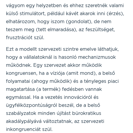
vágyom egy helyzetben és ehhez szeretnék valami
külső stimulátort, például kávét akarok inni (érzés),
elhatározom, hogy iszom (gondolat), de nem
teszem meg (tett elmaradása), az feszültséget,
frusztrációt szül.
Ezt a modellt szervezeti szintre emelve láthatjuk,
hogy a vállalatoknál is hasonló mechanizmusok
működnek. Egy szervezet akkor működik
kongruensen, ha a víziója (amit mond), a belső
folyamatai (ahogy működik) és a tényleges piaci
magatartása (a termék) fedésben vannak
egymással. Ha a vezetés innovációról és
ügyfélközpontúságról beszél, de a belső
szabályzatok minden újítást bürokratikus
akadálypályává változtatnak, az szervezeti
inkongruenciát szül.