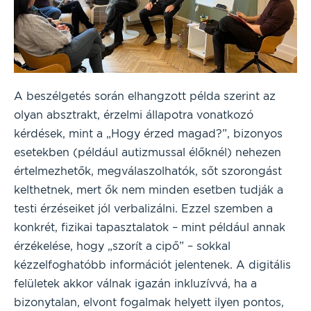
A beszélgetés során elhangzott példa szerint az
olyan absztrakt, érzelmi állapotra vonatkozó
kérdések, mint a „Hogy érzed magad?”, bizonyos
esetekben (például autizmussal élőknél) nehezen
értelmezhetők, megválaszolhatók, sőt szorongást
kelthetnek, mert ők nem minden esetben tudják a
testi érzéseiket jól verbalizálni. Ezzel szemben a
konkrét, fizikai tapasztalatok – mint például annak
érzékelése, hogy „szorít a cipő” – sokkal
kézzelfoghatóbb információt jelentenek. A digitális
felületek akkor válnak igazán inkluzívvá, ha a
bizonytalan, elvont fogalmak helyett ilyen pontos,