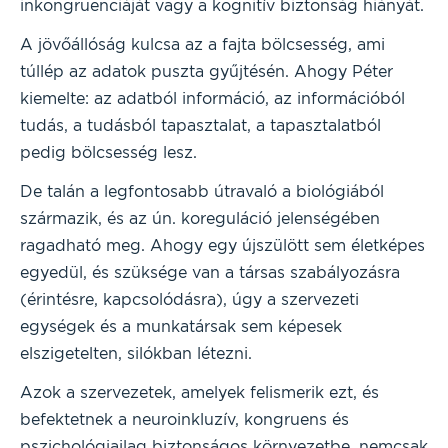
inkongruenciáját vagy a kognitív biztonság hiányát.
A jövőállóság kulcsa az a fajta bölcsesség, ami
túllép az adatok puszta gyűjtésén. Ahogy Péter
kiemelte: az adatból információ, az információból
tudás, a tudásból tapasztalat, a tapasztalatból
pedig bölcsesség lesz.
De talán a legfontosabb útravaló a biológiából
származik, és az ún. koreguláció jelenségében
ragadható meg. Ahogy egy újszülött sem életképes
egyedül, és szüksége van a társas szabályozásra
(érintésre, kapcsolódásra), úgy a szervezeti
egységek és a munkatársak sem képesek
elszigetelten, silókban létezni.
Azok a szervezetek, amelyek felismerik ezt, és
befektetnek a neuroinkluzív, kongruens és
pszichológiailag biztonságos környezetbe, nemcsak