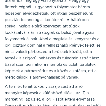
utaláshoz, míg egy versenytársnál – vagy egy
fintech cégnél – ugyanezt a folyamatot három
lépésben elvégezhetjük, ott ritkán beszélhetünk
pusztán technológiai korlátokról. A háttérben
sokkal inkább eltérő szervezeti attitűdök,
kockázatvállalási stratégiák és belső jóváhagyási
folyamatok állnak. Ahol a megfelelési kényszer és a
jogi osztály dominál a felhasználói igények felett, és
nincs valódi párbeszéd a területek között, ott a
termék is szigorú, nehézkes és túladminisztrált lesz.
Ezzel szemben, ahol a mérnöki és üzleti területek
képesek a párbeszédre és a közös alkotásra, ott a
megoldások is áramvonalasabbá válnak.
A termék tehát tükör: visszajelzést ad arról,
mennyire képesek a különböző silók – az IT, a
marketing, az üzlet, a jog – szót érteni egymással.
Daniss-Bodó Eszter kiemelte: egy weboldalon belüli