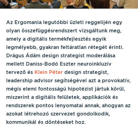
Az Ergomania legutóbbi üzleti reggelijén egy
olyan összefüggésrendszert vizsgáltunk meg,
amely a digitális termékfejlesztés egyik
legmélyebb, gyakran feltáratlan rétegét érinti.
Drágus Ádám design strategist moderálása
mellett Daniss-Bodó Eszter neuroinkluzív
tervező és
Klein Péter
design strategist,
leadership advisor segítségével azt a provokatív,
mégis elemi fontosságú hipotézist jártuk körül,
miszerint a digitális felületek, applikációk és
rendszerek pontos lenyomatai annak, ahogyan az
azokat létrehozó szervezet gondolkodik,
kommunikál és döntéseket hoz.