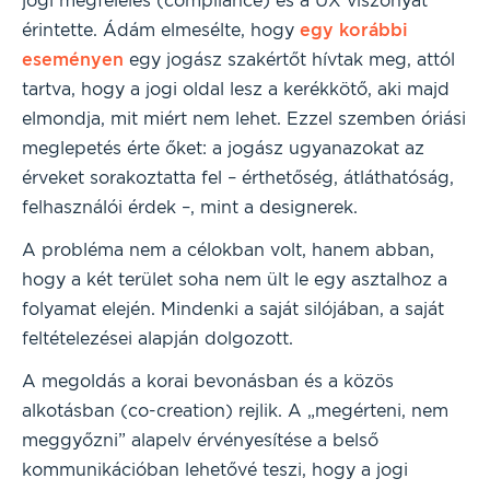
jogi megfelelés (compliance) és a UX viszonyát
érintette. Ádám elmesélte, hogy
egy korábbi
eseményen
egy jogász szakértőt hívtak meg, attól
tartva, hogy a jogi oldal lesz a kerékkötő, aki majd
elmondja, mit miért nem lehet. Ezzel szemben óriási
meglepetés érte őket: a jogász ugyanazokat az
érveket sorakoztatta fel – érthetőség, átláthatóság,
felhasználói érdek –, mint a designerek.
A probléma nem a célokban volt, hanem abban,
hogy a két terület soha nem ült le egy asztalhoz a
folyamat elején. Mindenki a saját silójában, a saját
feltételezései alapján dolgozott.
A megoldás a korai bevonásban és a közös
alkotásban (co-creation) rejlik. A „megérteni, nem
meggyőzni” alapelv érvényesítése a belső
kommunikációban lehetővé teszi, hogy a jogi