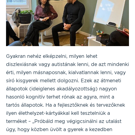
Gyakran nehéz elképzelni, milyen lehet
diszlexiásnak vagy autistának lenni, de azt mindenki
érti, milyen másnaposnak, kialvatlannak lenni, vagy
síró kisgyerek mellett dolgozni. Ezek az átmeneti
állapotok (ideiglenes akadályozottság) nagyon
hasonló kognitív terhet rónak az agyra, mint a
tartós állapotok. Ha a fejlesztőknek és tervezőknek
ilyen élethelyzet-kártyákkal kell tesztelniük a
terméket – „Próbáld meg végigcsinálni az utalást
úgy, hogy közben üvölt a gyerek a kezedben