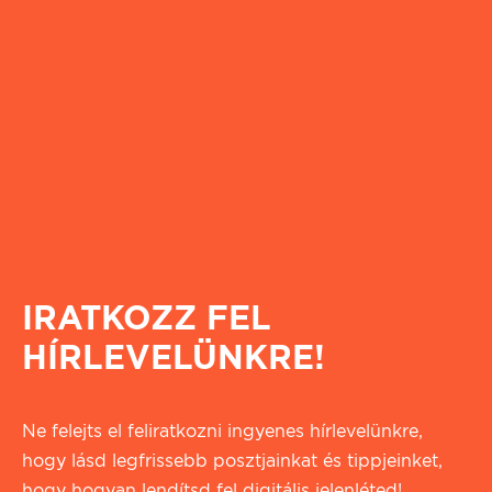
IRATKOZZ FEL
HÍRLEVELÜNKRE!
Ne felejts el feliratkozni ingyenes hírlevelünkre,
hogy lásd legfrissebb posztjainkat és tippjeinket,
hogy hogyan lendítsd fel digitális jelenléted!