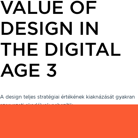
VALUE OF
DESIGN IN
THE DIGITAL
AGE 3
A design teljes stratégiai értékének kiaknázását gyakran
szervezeti akadályok nehezítik