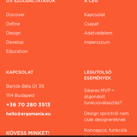
UX SZOLGÁLTATÁSOK
A CÉG
Discover
Kapcsolat
Define
Csapat
Design
Adatvédelem
Develop
Impersszum
Education
KAPCSOLAT
LEGUTOLSÓ
ESEMÉNYEK
Bartók Béla Út 39.
Sikeres MVP =
1114 Budapest
átgondolt
funkcióválasztás?
+36 70 280 3513
Design sprintről nem
hello@ergomania.eu
csak designereknek
Koncepció, funkciók
KÖVESS MINKET!
és a helyes irány