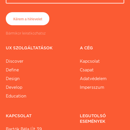
Bármikor leiratkozhatsz
UX SZOLGÁLTATÁSOK
A CÉG
Discover
Kapcsolat
Define
Csapat
Design
Adatvédelem
Develop
Impersszum
Education
KAPCSOLAT
LEGUTOLSÓ
ESEMÉNYEK
Bartók Béla Út 39.