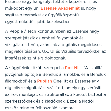
Essense nagy hangsúlyt fektet a képzésre is, és
működtet egy ún.
Essense Akadémiát
is, hogy
segítse a teameket az ügyfélközpontú
együttműködés jobb kezelésében.
A People / Tech kontinuumban az Essense nagy
szerepet játszik az emberi folyamatok és
vizsgálatok terén, akárcsak a digitális megoldások
megvalósításában. UX, UI és Vizuális tervezőikkel az
interfészek szintjéig dolgoznak.
Az ügyfeleik között szerepel a
PostNL
– ‘A szállítás
jövőjének építője a Benelux államokba, és a Benelux
államokból’ és a
Publish
One. Itt az Essense egy
digitális szolgáltatást szállított, amely egyszerűsíti
az írók munkáját, és struktúráltabb keretet biztosít a
szerkesztőknek és a kiadóknak. Ezzel a kiadói
eszköz minden felhasználó számára