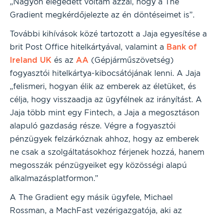
„Nagyon elégedett voltam azzal, hogy a The
Gradient megkérdőjelezte az én döntéseimet is”.
További kihívások közé tartozott a Jaja egyesítése a
brit Post Office hitelkártyával, valamint a
Bank of
Ireland UK
és az
AA
(Gépjárműszövetség)
fogyasztói hitelkártya-kibocsátójának lenni. A Jaja
„felismeri, hogyan élik az emberek az életüket, és
célja, hogy visszaadja az ügyfélnek az irányítást. A
Jaja több mint egy Fintech, a Jaja a megosztáson
alapuló gazdaság része. Végre a fogyasztói
pénzügyek felzárkóznak ahhoz, hogy az emberek
ne csak a szolgáltatásokhoz férjenek hozzá, hanem
megosszák pénzügyeiket egy közösségi alapú
alkalmazásplatformon.”
A The Gradient egy másik ügyfele, Michael
Rossman, a MachFast vezérigazgatója, aki az