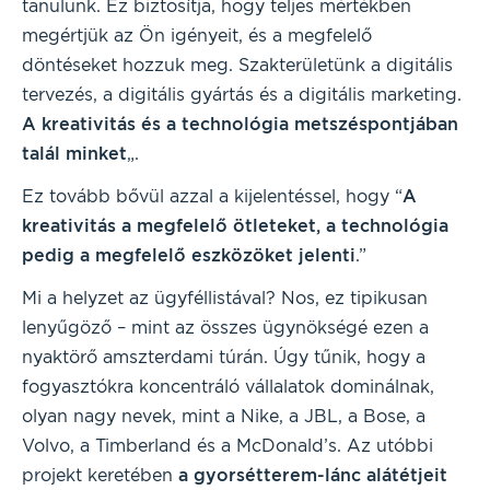
tanulunk. Ez biztosítja, hogy teljes mértékben
megértjük az Ön igényeit, és a megfelelő
döntéseket hozzuk meg. Szakterületünk a digitális
tervezés, a digitális gyártás és a digitális marketing.
A kreativitás és a technológia metszéspontjában
talál minket
„.
Ez tovább bővül azzal a kijelentéssel, hogy “
A
kreativitás a megfelelő ötleteket, a technológia
pedig a megfelelő eszközöket jelenti
.”
Mi a helyzet az ügyféllistával? Nos, ez tipikusan
lenyűgöző – mint az összes ügynökségé ezen a
nyaktörő amszterdami túrán. Úgy tűnik, hogy a
fogyasztókra koncentráló vállalatok dominálnak,
olyan nagy nevek, mint a Nike, a JBL, a Bose, a
Volvo, a Timberland és a McDonald’s. Az utóbbi
projekt keretében
a gyorsétterem-lánc alátétjeit