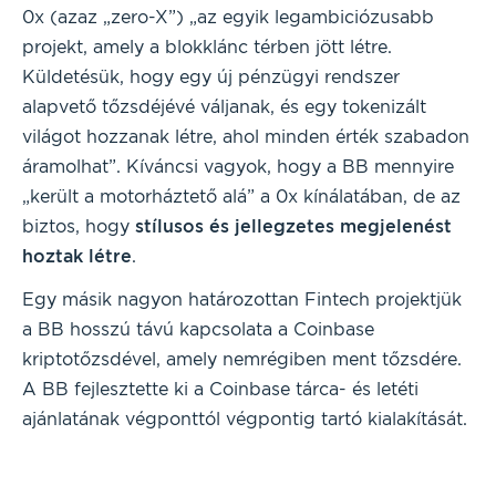
0x (azaz „zero-X”) „az egyik legambiciózusabb
projekt, amely a blokklánc térben jött létre.
Küldetésük, hogy egy új pénzügyi rendszer
alapvető tőzsdéjévé váljanak, és egy tokenizált
világot hozzanak létre, ahol minden érték szabadon
áramolhat”. Kíváncsi vagyok, hogy a BB mennyire
„került a motorháztető alá” a 0x kínálatában, de az
biztos, hogy
stílusos és jellegzetes megjelenést
hoztak létre
.
Egy másik nagyon határozottan Fintech projektjük
a BB hosszú távú kapcsolata a Coinbase
kriptotőzsdével, amely nemrégiben ment tőzsdére.
A BB fejlesztette ki a Coinbase tárca- és letéti
ajánlatának végponttól végpontig tartó kialakítását.