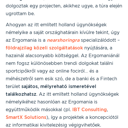
dolgoztak egy projecten, akikhez ugye, a túra elején
ugrottam be.
Ahogyan az itt említett holland ügynökségek
némelyike a saját országhatárain kívülre tekint, úgy
az Ergomania is a
nearshoringra
specializálódott –
földrajzilag közeli szolgáltatások
nyújtására, a
hazainál alacsonyabb költséggel. Az Ergomaniánál
nem fogsz különösebben trendi dolgokat találni
sportcipőkről vagy az online fociról… és a
méhészetről sem esik szó, de a banki és a Fintech
terület
sajátos, mélyreható ismeretével
találkozhatsz
. Az itt említett holland ügynökségek
némelyikéhez hasonlóan az Ergomania is
együttműködik másokkal (pl.
IBT Consulting
,
SmartX Solutions
), így a projektek a koncepciótól
az informatikai kivitelezésig végigvihetőek.