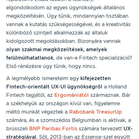
elgondolkodom az egyes ügynökségek általános
megközelítésén. Úgy tűnik, mindannyian tisztában
vannak a kutatás szükségességével, és a kreativitás
különböző szintjeit alkalmazzák az általuk
kidolgozott megoldásokban. Bizonyára vannak
olyan szakmai megközelítések, amelyek
felülmúlhatatlanok
, de van-e Fintech specializáció?
Első ránézésre úgy tűnik, hogy nincs.
A legmélyebb ismereteim egy
kifejezetten
Fintech-orientált UX-UI ügynökségről
a Holland
Fintech tagjától, az
Ergomániától
származnak. Bár
a székhelyük az országon kívül van, figyelemre
méltó munkát végeztek a
Rabobank
TreasurUp
számára, és a szomszédos Belgiumban is aktívak, a
brüsszeli
BNP Paribas Fortis
számára tervezett
UX-
stratégiával
. Sőt, 2013-ban az Essense-szel együtt