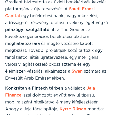
Gradient biztosította az üzleti bankkártyák kezelési
platformjának újratervezését. A
Saudi Fransi
Capital
egy befektetési banki, vagyonkezelési,
adósság- és részvénykutatási tevékenységet végző
pénzügyi szolgáltató
, itt a The Gradient a
következő generációs befektetési platform
meghatározására és megtervezésére kapott
megbízást. További projektjeik közé tartozik egy
fantáziafoci játék újratervezése, egy intelligens
városi világításkezelő ökoszisztéma és egy
élelmiszer-vásárlási alkalmazás a
Swan
számára az
Egyesült Arab Emírségekben.
Konkrétan a Fintech térben
a vállalat a
Jaja
Finance
-szal dolgozott együtt egy új típusú,
mobilra szánt hitelkártya-élmény kifejlesztésén.
Ahogy a Jaja társalapítója,
Kyrre Riksen
mondja: