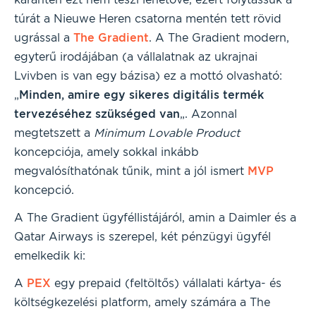
túrát a Nieuwe Heren csatorna mentén tett rövid
ugrással a
The Gradient
. A The Gradient modern,
egyterű irodájában (a vállalatnak az ukrajnai
Lvivben is van egy bázisa) ez a mottó olvasható:
„
Minden, amire egy sikeres digitális termék
tervezéséhez szükséged van
„. Azonnal
megtetszett a
Minimum Lovable Product
koncepciója, amely sokkal inkább
megvalósíthatónak tűnik, mint a jól ismert
MVP
koncepció.
A The Gradient ügyféllistájáról, amin a Daimler és a
Qatar Airways is szerepel, két pénzügyi ügyfél
emelkedik ki:
A
PEX
egy prepaid (feltöltős) vállalati kártya- és
költségkezelési platform, amely számára a The