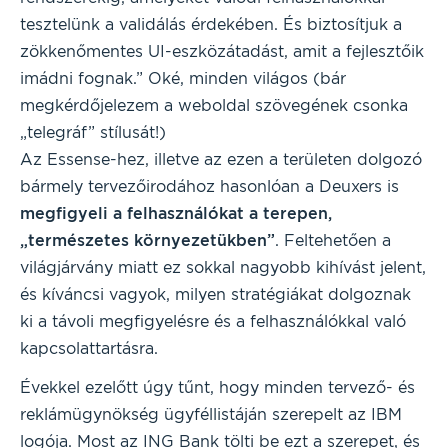
tesztelünk a validálás érdekében. És biztosítjuk a
zökkenőmentes UI-eszközátadást, amit a fejlesztőik
imádni fognak.” Oké, minden világos (bár
megkérdőjelezem a weboldal szövegének csonka
„telegráf” stílusát!)
Az Essense-hez, illetve az ezen a területen dolgozó
bármely tervezőirodához hasonlóan a Deuxers is
megfigyeli a felhasználókat a terepen,
„természetes környezetükben”
. Feltehetően a
világjárvány miatt ez sokkal nagyobb kihívást jelent,
és kíváncsi vagyok, milyen stratégiákat dolgoznak
ki a távoli megfigyelésre és a felhasználókkal való
kapcsolattartásra.
Évekkel ezelőtt úgy tűnt, hogy minden tervező- és
reklámügynökség ügyféllistáján szerepelt az IBM
logója. Most az ING Bank tölti be ezt a szerepet, és