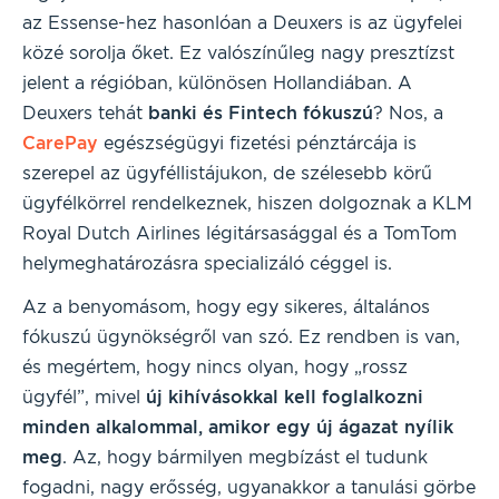
az Essense-hez hasonlóan a Deuxers is az ügyfelei
közé sorolja őket. Ez valószínűleg nagy presztízst
jelent a régióban, különösen Hollandiában. A
Deuxers tehát
banki és Fintech fókuszú
? Nos, a
CarePay
egészségügyi fizetési pénztárcája is
szerepel az ügyféllistájukon, de szélesebb körű
ügyfélkörrel rendelkeznek, hiszen dolgoznak a KLM
Royal Dutch Airlines légitársasággal és a TomTom
helymeghatározásra specializáló céggel is.
Az a benyomásom, hogy egy sikeres, általános
fókuszú ügynökségről van szó. Ez rendben is van,
és megértem, hogy nincs olyan, hogy „rossz
ügyfél”, mivel
új kihívásokkal kell foglalkozni
minden alkalommal, amikor egy új ágazat nyílik
meg
. Az, hogy bármilyen megbízást el tudunk
fogadni, nagy erősség, ugyanakkor a tanulási görbe