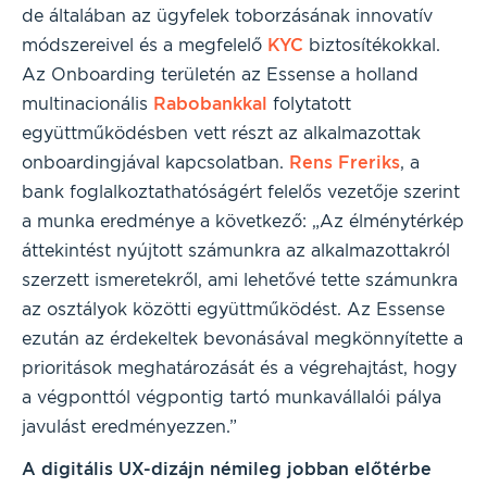
de általában az ügyfelek toborzásának innovatív
módszereivel és a megfelelő
KYC
biztosítékokkal.
Az Onboarding területén az Essense a holland
multinacionális
Rabobankkal
folytatott
együttműködésben vett részt az alkalmazottak
onboardingjával kapcsolatban.
Rens Freriks
, a
bank foglalkoztathatóságért felelős vezetője szerint
a munka eredménye a következő: „Az élménytérkép
áttekintést nyújtott számunkra az alkalmazottakról
szerzett ismeretekről, ami lehetővé tette számunkra
az osztályok közötti együttműködést. Az Essense
ezután az érdekeltek bevonásával megkönnyítette a
prioritások meghatározását és a végrehajtást, hogy
a végponttól végpontig tartó munkavállalói pálya
javulást eredményezzen.”
A digitális UX-dizájn némileg jobban előtérbe