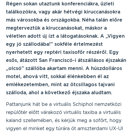
Régen sokan utaztunk konferenciákra, üzleti
találkozókra, vagy akár hétvégi kiruccanásokra
más városokba és országokba. Néha talán előre
megterveztük a kiruccanásokat, máskor a
véletlen adott új ízt a látogatásoknak. A „Vigyen
egy jó szállodába!” sokféle értelmezést
nyerhetett egy reptéri taxisofőr részéről. Egy
esős, átázott San Franciscó-i átszállásos éjszakán
„olcsó” szállóba akartam menni. A húszdolláros
motel, ahová vitt, sokkal élénkebben él az
emlékezetemben, mint az ötcsillagos tajvani
szálloda, ahol a következő éjszaka aludtam.
Pattanjunk hát be a virtuális Schiphol nemzetközi
repülőtér előtt várakozó virtuális taxiba a virtuális
kaland szellemében, és kérjük meg a sofőrt, hogy
vigyen el minket egy túrára öt amszterdami UX-UI