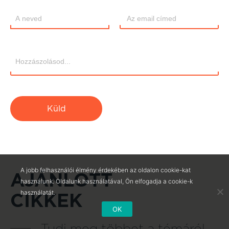
Küld
A jobb felhasználói élmény érdekében az oldalon cookie-kat
AJÁNLOTT
használunk. Oldalunk használatával, Ön elfogadja a cookie-k
használatát.
CIKKEK
OK
Tudj meg többet a témáról