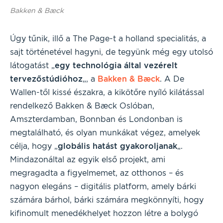
Bakken & Bæck
Úgy tűnik, illő a The Page-t a holland specialitás, a
sajt történetével hagyni, de tegyünk még egy utolsó
látogatást „
egy technológia által vezérelt
tervezőstúdióhoz
„, a
Bakken & Bæck
. A De
Wallen-től kissé északra, a kikötőre nyíló kilátással
rendelkező Bakken & Bæck Oslóban,
Amszterdamban, Bonnban és Londonban is
megtalálható, és olyan munkákat végez, amelyek
célja, hogy „
globális hatást gyakoroljanak
„.
Mindazonáltal az egyik első projekt, ami
megragadta a figyelmemet, az otthonos – és
nagyon elegáns – digitális platform, amely bárki
számára bárhol, bárki számára megkönnyíti, hogy
kifinomult menedékhelyet hozzon létre a bolygó