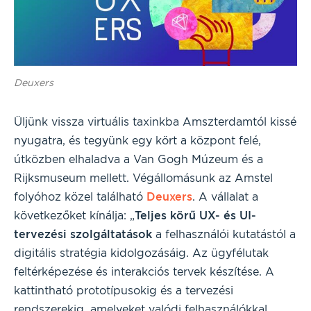
Deuxers
Üljünk vissza virtuális taxinkba Amszterdamtól kissé
nyugatra, és tegyünk egy kört a központ felé,
útközben elhaladva a Van Gogh Múzeum és a
Rijksmuseum mellett. Végállomásunk az Amstel
folyóhoz közel található
Deuxers
. A vállalat a
következőket kínálja: „
Teljes körű UX- és UI-
tervezési szolgáltatások
a felhasználói kutatástól a
digitális stratégia kidolgozásáig. Az ügyfélutak
feltérképezése és interakciós tervek készítése. A
kattintható prototípusokig és a tervezési
rendszerekig, amelyeket valódi felhasználókkal