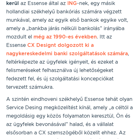
kerül
az Essense által az
ING
-nek, egy másik
hollandiai székhelyű bankóriás számára végzett
munkával, amely az egyik első bankok egyike volt,
amely a „bankba járás nélküli bankolás” irányába
mozdult el
még az 1990-es években
. Itt az
Essense
CX Designt dolgozott ki a
nagykereskedelmi banki szolgáltatások számára
,
feltérképezte az ügyfelek igényeit, és ezeket a
felismeréseket felhasználva új lehetőségeket
fedezett fel, és új szolgáltatási koncepciókat
tervezett számukra.
A szintén eindhoveni székhelyű Essense tehát olyan
Service Desing megközelítést kínál, amely „a céltól a
megoldásig egy közös folyamaton keresztül, Ön és
az ügyfelek bevonásával” halad, és a vállalat
elsősorban a CX szemszögéből közelít ehhez. Az