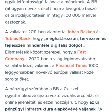
egyik létfontosságú fajának: a méheknek. A BB
(ahogyan nevezik őket) nem a levegőbe beszél:
oslói irodájuk tetején mintegy 100 000 méhvel
osztoznak.
A vállalatot 2011-ben alapította
Johan Bakken
és
Tobias Bæck
, hogy „
meghatározzon, tervezzen és
fejlesszen mindenféle digitális dolgot
„.
Elismeréseik között szerepel, hogy a
Fast
Company
’s 2020-ban a világ leginnovatívabb
vállalatai közé, valamint a
Financial Times
1000
leggyorsabban növekvő európai vállalat közé
sorolta őket.
A pénzügyi szférában a BB a 0x-szel
együttműködve újratervezte vizuális arculatát és
online jelenlétét, és ezzel hozzájárult, hogy
az új
pénzügyi infrastruktúra alapkövévé váljanak
. “A