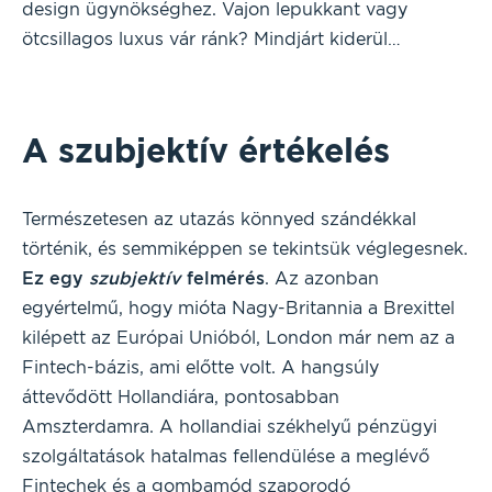
design ügynökséghez. Vajon lepukkant vagy
ötcsillagos luxus vár ránk? Mindjárt kiderül…
A szubjektív értékelés
Természetesen az utazás könnyed szándékkal
történik, és semmiképpen se tekintsük véglegesnek.
Ez egy
szubjektív
felmérés
. Az azonban
egyértelmű, hogy mióta Nagy-Britannia a Brexittel
kilépett az Európai Unióból, London már nem az a
Fintech-bázis, ami előtte volt. A hangsúly
áttevődött Hollandiára, pontosabban
Amszterdamra. A hollandiai székhelyű pénzügyi
szolgáltatások hatalmas fellendülése a meglévő
Fintechek és a gombamód szaporodó