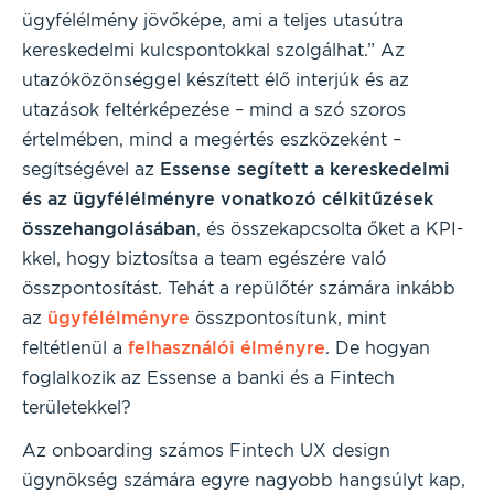
ügyfélélmény jövőképe, ami a teljes utasútra
kereskedelmi kulcspontokkal szolgálhat.” Az
utazóközönséggel készített élő interjúk és az
utazások feltérképezése – mind a szó szoros
értelmében, mind a megértés eszközeként –
segítségével az
Essense segített a kereskedelmi
és az ügyfélélményre vonatkozó célkitűzések
összehangolásában
, és összekapcsolta őket a KPI-
kkel, hogy biztosítsa a team egészére való
összpontosítást. Tehát a repülőtér számára inkább
az
ügyfélélményre
összpontosítunk, mint
feltétlenül a
felhasználói élményre
. De hogyan
foglalkozik az Essense a banki és a Fintech
területekkel?
Az onboarding számos Fintech UX design
ügynökség számára egyre nagyobb hangsúlyt kap,