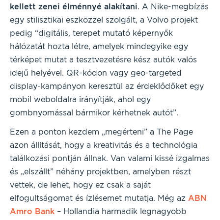
kellett zenei élménnyé alakítani
. A Nike-megbízás
egy stilisztikai eszközzel szolgált, a Volvo projekt
pedig “digitális, terepet mutató képernyők
hálózatát hozta létre, amelyek mindegyike egy
térképet mutat a tesztvezetésre kész autók valós
idejű helyével. QR-kódon vagy geo-targeted
display-kampányon keresztül az érdeklődőket egy
mobil weboldalra irányítják, ahol egy
gombnyomással bármikor kérhetnek autót”.
Ezen a ponton kezdem „megérteni” a The Page
azon állítását, hogy a kreativitás és a technológia
találkozási pontján állnak. Van valami kissé izgalmas
és „elszállt” néhány projektben, amelyben részt
vettek, de lehet, hogy ez csak a saját
elfogultságomat és ízlésemet mutatja. Még az
ABN
Amro Bank
– Hollandia harmadik legnagyobb