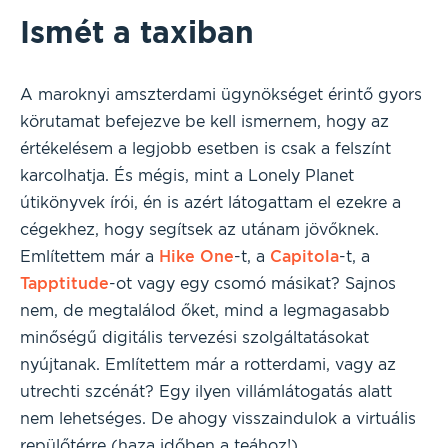
Ismét a taxiban
A maroknyi amszterdami ügynökséget érintő gyors
körutamat befejezve be kell ismernem, hogy az
értékelésem a legjobb esetben is csak a felszínt
karcolhatja. És mégis, mint a Lonely Planet
útikönyvek írói, én is azért látogattam el ezekre a
cégekhez, hogy segítsek az utánam jövőknek.
Említettem már a
Hike One
-t, a
Capitola
-t, a
Tapptitude
-ot vagy egy csomó másikat? Sajnos
nem, de megtalálod őket, mind a legmagasabb
minőségű digitális tervezési szolgáltatásokat
nyújtanak. Említettem már a rotterdami, vagy az
utrechti szcénát? Egy ilyen villámlátogatás alatt
nem lehetséges. De ahogy visszaindulok a virtuális
repülőtérre (haza időben a teához!),