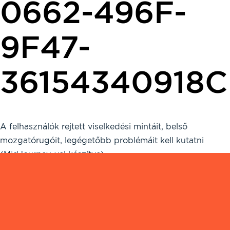
0662-496F-
9F47-
36154340918C
A felhasználók rejtett viselkedési mintáit, belső
mozgatórugóit, legégetőbb problémáit kell kutatni
(MidJourney-vel készítve)