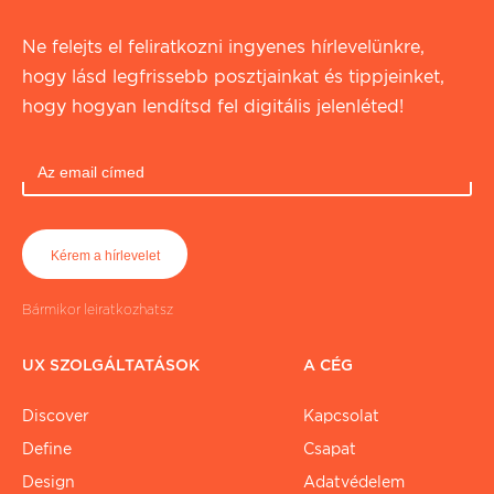
Ne felejts el feliratkozni ingyenes hírlevelünkre,
hogy lásd legfrissebb posztjainkat és tippjeinket,
hogy hogyan lendítsd fel digitális jelenléted!
Bármikor leiratkozhatsz
UX SZOLGÁLTATÁSOK
A CÉG
Discover
Kapcsolat
Define
Csapat
Design
Adatvédelem