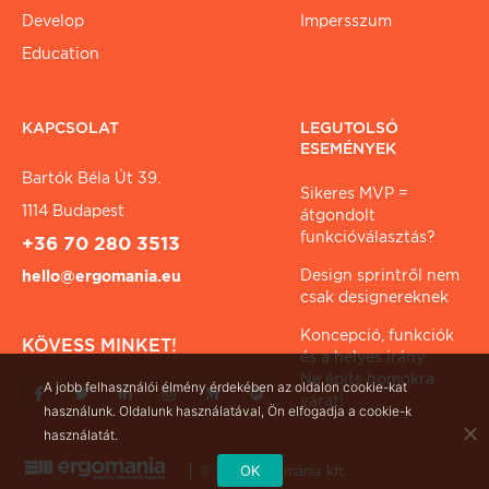
Develop
Impersszum
Education
KAPCSOLAT
LEGUTOLSÓ
ESEMÉNYEK
Bartók Béla Út 39.
Sikeres MVP =
1114 Budapest
átgondolt
funkcióválasztás?
+36 70 280 3513
Design sprintről nem
hello@ergomania.eu
csak designereknek
Koncepció, funkciók
KÖVESS MINKET!
és a helyes irány
Ne építs homokra
A jobb felhasználói élmény érdekében az oldalon cookie-kat
várat!
használunk. Oldalunk használatával, Ön elfogadja a cookie-k
használatát.
OK
© 2026 ergománia kft.