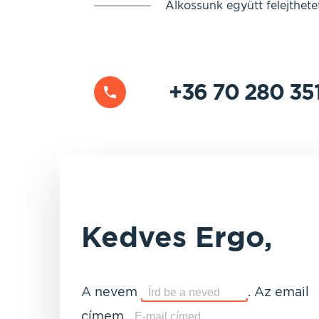
Alkossunk együtt felejthete
+36 70 280 35
Kedves Ergo,
A nevem
.
Az email
címem
.