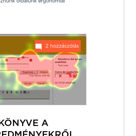
znünk oldalunk ergonómiai
2 hozzászólás
 KÖNYVE A
REDMÉNYEKRŐL