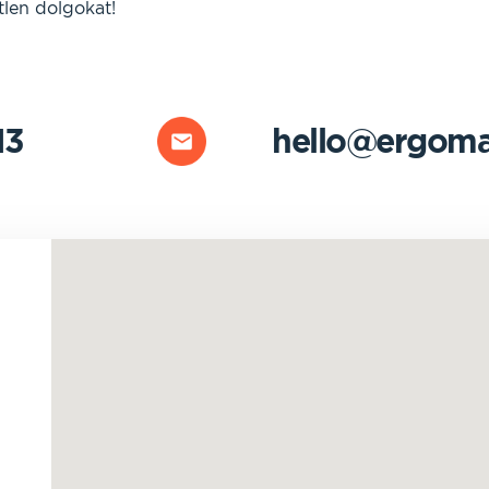
tlen dolgokat!
13
hello@ergoma