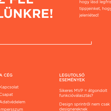
hogy lásd legfri
LÜNKRE!
tippjeinket, hogy
jelenléted!
A CÉG
LEGUTOLSÓ
ESEMÉNYEK
Kapcsolat
Sikeres MVP = átgondolt
Csapat
funkcióválasztás?
Adatvédelem
Design sprintről nem csak
designereknek
Impersszum