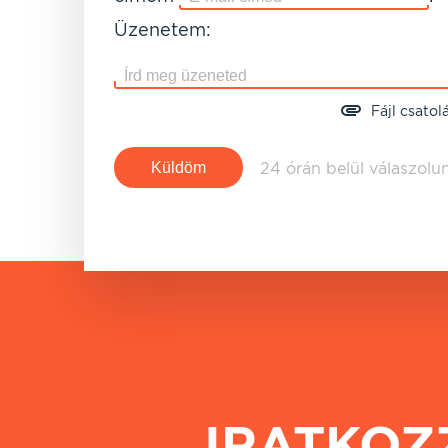
Üzenetem:
Fájl csatol
24 órán belül válaszolu
IRATKOZ