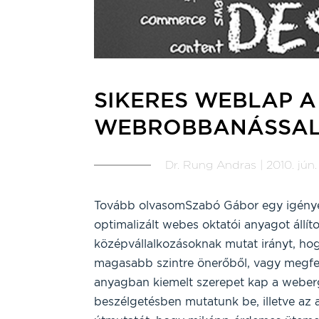
SIKERES WEBLAP A
WEBROBBANÁSSA
Dr. Rung Andras | 2010. jún. 
Tovább olvasomSzabó Gábor egy igénye
optimalizált webes oktatói anyagot állíto
középvállalkozásoknak mutat irányt, ho
magasabb szintre önerőből, vagy megfel
anyagban kiemelt szerepet kap a weber
beszélgetésben mutatunk be, illetve a