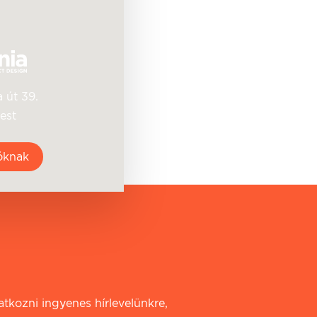
 út 39.
est
óknak
iratkozni ingyenes hírlevelünkre,