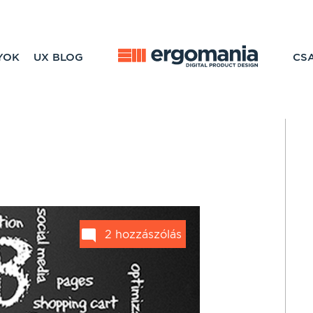
YOK
UX BLOG
CS
2 hozzászólás