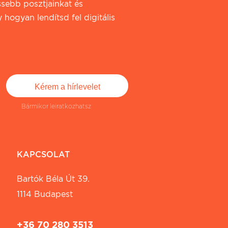
ssebb posztjainkat és
 hogyan lendítsd fel digitális
Bármikor leiratkozhatsz
KAPCSOLAT
Bartók Béla Út 39.
1114 Budapest
+36 70 280 3513