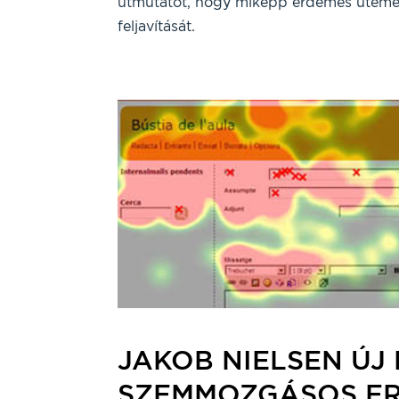
útmutatót, hogy miképp érdemes üteme
feljavítását.
JAKOB NIELSEN ÚJ
SZEMMOZGÁSOS E