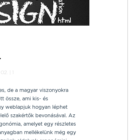
L
02. | 1
s, de a magyar viszonyokra
tt össze, ami kis- és
gy weblapjuk hogyan léphet
elő szakértők bevonásával. Az
gonómia, amelyet egy részletes
z anyagban mellékelünk még egy