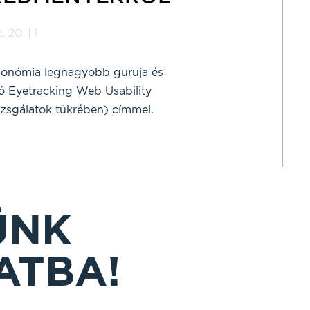
 20. | 1
onómia legnagyobb guruja és
tó Eyetracking Web Usability
sgálatok tükrében) címmel.
ÜNK
ATBA!