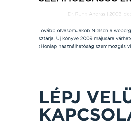
Dr. Rung Andras | 2008. dec.
Tovább olvasomJakob Nielsen a weberg
sztárja. Új könyve 2009 májusára várha
(Honlap használhatóság szemmozgás viz
LÉPJ VEL
KAPCSOL