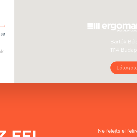
ása
Bartók Béla
1114 Budap
nk
Látogat
Z FEL
Ne felejts el fel