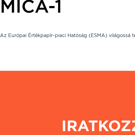
MICA-1
Az Európai Értékpapír-piaci Hatóság (ESMA) világossá t
IRATKOZ