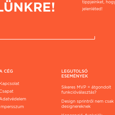
LÜNKRE!
tippjeinket, hogy
jelenléted!
A CÉG
LEGUTOLSÓ
ESEMÉNYEK
Kapcsolat
Sikeres MVP = átgondolt
Csapat
funkcióválasztás?
Adatvédelem
Design sprintről nem csak
designereknek
Impersszum