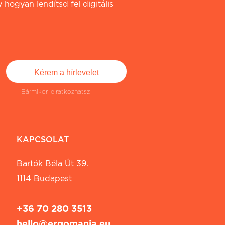
 hogyan lendítsd fel digitális
Bármikor leiratkozhatsz
KAPCSOLAT
Bartók Béla Út 39.
1114 Budapest
+36 70 280 3513
hello@ergomania.eu