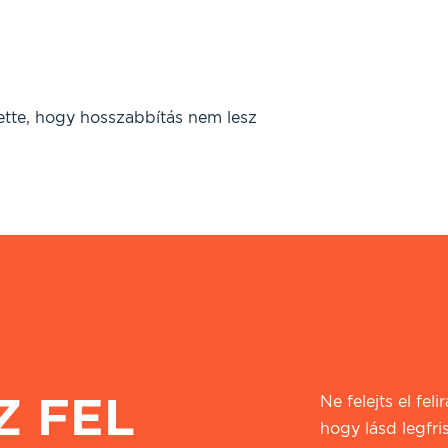
ette, hogy hosszabbítás nem lesz
Z FEL
Ne felejts el fel
hogy lásd legfri