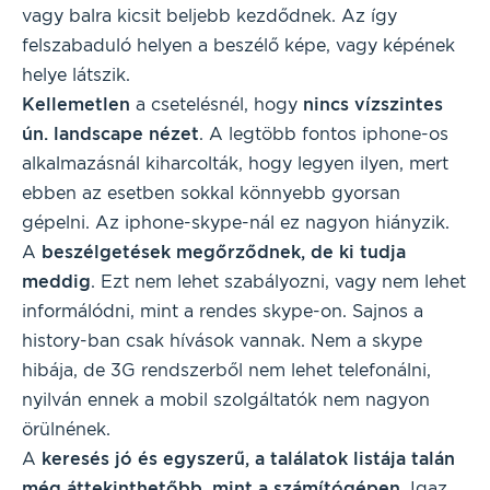
vagy balra kicsit beljebb kezdődnek. Az így
felszabaduló helyen a beszélő képe, vagy képének
helye látszik.
Kellemetlen
a csetelésnél, hogy
nincs vízszintes
ún. landscape nézet
. A legtöbb fontos iphone-os
alkalmazásnál kiharcolták, hogy legyen ilyen, mert
ebben az esetben sokkal könnyebb gyorsan
gépelni. Az iphone-skype-nál ez nagyon hiányzik.
A
beszélgetések megőrződnek, de ki tudja
meddig
. Ezt nem lehet szabályozni, vagy nem lehet
informálódni, mint a rendes skype-on. Sajnos a
history-ban csak hívások vannak. Nem a skype
hibája, de 3G rendszerből nem lehet telefonálni,
nyilván ennek a mobil szolgáltatók nem nagyon
örülnének.
A
keresés jó és egyszerű, a találatok listája talán
még áttekinthetőbb, mint a számítógépen
. Igaz