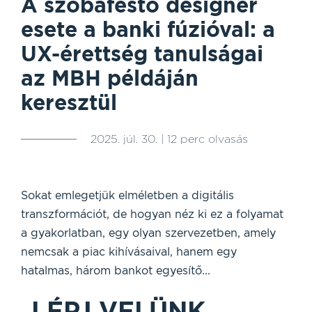
A szobafestő designer
esete a banki fúzióval: a
UX-érettség tanulságai
az MBH példáján
keresztül
2025. júl. 30. | 12 perc olvasás
Sokat emlegetjük elméletben a digitális
transzformációt, de hogyan néz ki ez a folyamat
a gyakorlatban, egy olyan szervezetben, amely
nemcsak a piac kihívásaival, hanem egy
hatalmas, három bankot egyesítő...
LÉPJ VELÜNK