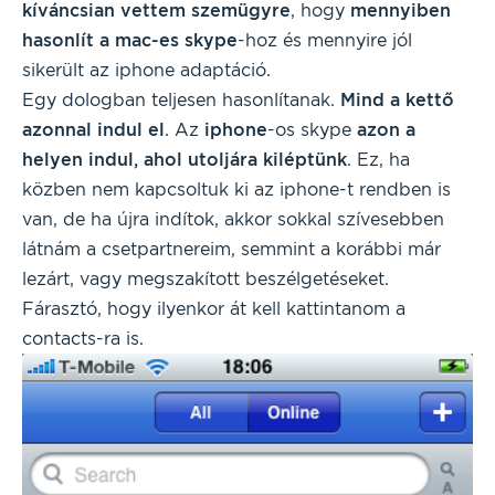
kíváncsian vettem szemügyre
, hogy
mennyiben
hasonlít a mac-es skype
-hoz és mennyire jól
sikerült az iphone adaptáció.
Egy dologban teljesen hasonlítanak.
Mind a kettő
azonnal indul el
. Az
iphone
-os skype
azon a
helyen indul, ahol utoljára kiléptünk
. Ez, ha
közben nem kapcsoltuk ki az iphone-t rendben is
van, de ha újra indítok, akkor sokkal szívesebben
látnám a csetpartnereim, semmint a korábbi már
lezárt, vagy megszakított beszélgetéseket.
Fárasztó, hogy ilyenkor át kell kattintanom a
contacts-ra is.