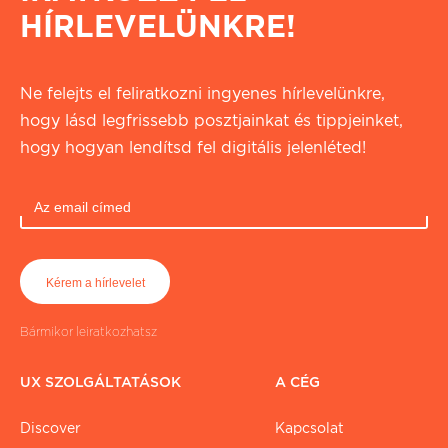
HÍRLEVELÜNKRE!
Ne felejts el feliratkozni ingyenes hírlevelünkre,
hogy lásd legfrissebb posztjainkat és tippjeinket,
hogy hogyan lendítsd fel digitális jelenléted!
Bármikor leiratkozhatsz
UX SZOLGÁLTATÁSOK
A CÉG
Discover
Kapcsolat