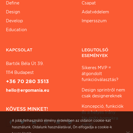
Define
Csapat
Design
Adatvédelem
Develop
Impersszum
Education
KAPCSOLAT
LEGUTOLSÓ
ESEMÉNYEK
Bartók Béla Út 39.
Sikeres MVP =
1114 Budapest
átgondolt
funkcióválasztás?
+36 70 280 3513
Design sprintről nem
hello@ergomania.eu
csak designereknek
Koncepció, funkciók
KÖVESS MINKET!
és a helyes irány
Ne építs homokra
A jobb felhasználói élmény érdekében az oldalon cookie-kat
várat!
használunk. Oldalunk használatával, Ön elfogadja a cookie-k