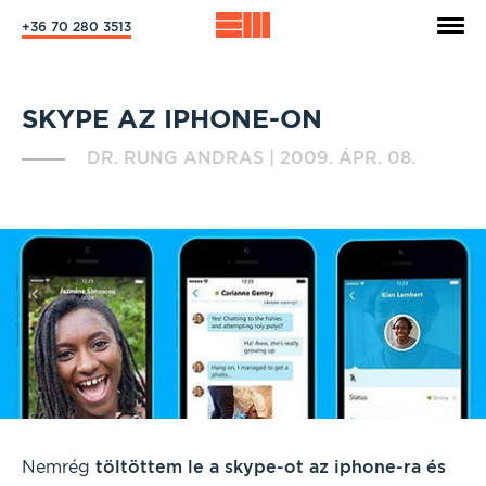
+36 70 280 3513
SKYPE AZ IPHONE-ON
DR. RUNG ANDRAS
|
2009. ÁPR. 08.
Nemrég
töltöttem le a skype-ot az iphone-ra és