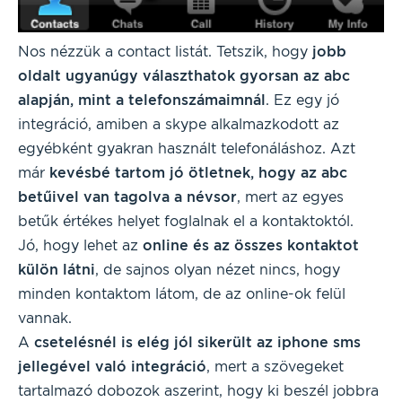
Nos nézzük a contact listát. Tetszik, hogy
jobb
oldalt ugyanúgy választhatok gyorsan az abc
alapján, mint a telefonszámaimnál
. Ez egy jó
integráció, amiben a skype alkalmazkodott az
egyébként gyakran használt telefonáláshoz. Azt
már
kevésbé tartom jó ötletnek, hogy az abc
betűivel van tagolva a névsor
, mert az egyes
betűk értékes helyet foglalnak el a kontaktoktól.
Jó, hogy lehet az
online és az összes kontaktot
külön látni
, de sajnos olyan nézet nincs, hogy
minden kontaktom látom, de az online-ok felül
vannak.
A
csetelésnél is elég jól sikerült az iphone sms
jellegével való integráció
, mert a szövegeket
tartalmazó dobozok aszerint, hogy ki beszél jobbra