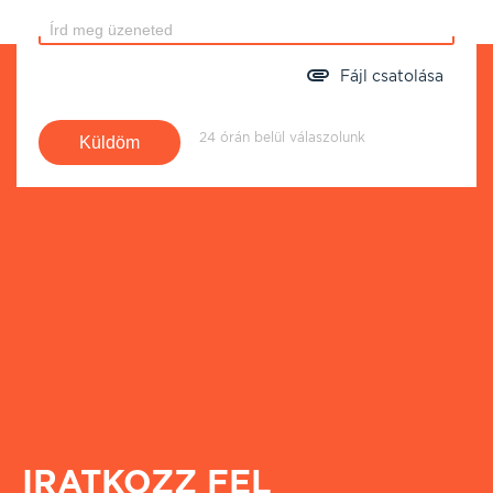
Fájl csatolása
24 órán belül válaszolunk
IRATKOZZ FEL