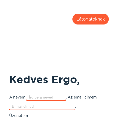
Látogatóknak
Bartók Béla út 39.
1114 Budapest
Kedves Ergo,
A nevem
.
Az email címem
.
Üzenetem: